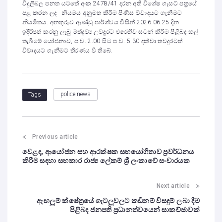
විදුලිබල පනත යටතේ අංක 2478/41 දරන අති විශේෂ ගැසට් පත්‍රයේ
පළ කරන ලද නියමය අනුමත කිරීම පිණිස විවාදයට ගැනීමට
නියමිතය. අනතුරුව ආණ්ඩු පාර්ශ්වය විසින් 2026.06.25 දින
ඉදිරිපත් කරනු ලැබු මත්ද්‍රව්‍ය උවදුරට එරෙහිව සටන් කිරීම පිළිබඳ කල්
තැබීමේ යෝජනාව, ප.ව. 2.00 සිට ප.ව. 5.30 දක්වා තවදුරටත්
විවාදයට ගැනීමට තීරණය වී තිබේ.
police news
Tags
Previous article
වෙළඳ, ආයෝජන සහ ආරක්ෂක සහයෝගීතාව ප්‍රවර්ධනය
කිරීම සඳහා සහකාර රාජ්‍ය ලේකම් ශ්‍රී ලංකාවේ සංචාරයක
Next article
ඇඟලුම් ක්ෂේත්‍රයේ ගැටලුවලට කඩිනම් විසඳුම් ලබා දීම
පිළිබඳ ජනපති ප්‍රධානත්වයෙන් සාකච්ඡාවක්