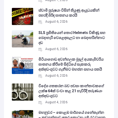
August 7, 2026
ස්වාමි පුරුෂයා විසින් තියුණු ආයුධයකින්
පහරදී බිරිඳ ඝාතනය කරයි
August 6, 2026
SLS ප්‍රමිතියෙන් තොර Helmets විකිණූ සහ
බෙදාහැරි වෙළෙඳසැලට හා බෙදාහරින්නාට
දඩ
August 6, 2026
මීටියාගොඩ අවන්හලක මුදල් අයකැමිවරිය
ඝාතනය කිරීමේ සිද්ධියේ සැකකරු
අත්අඩංගුවට ගැනීමට මහජන සහාය පතයි
August 6, 2026
විදේශ ගතකරන බව පවසා කාන්තාවකගේ
ලක්ෂ 64ක් වංචා කළ 21 හැවිරිදි තරුණයා
අත්අඩංගුවට
August 4, 2026
මහනුවර – කොළඹ මාර්ගයේ ගනේතැන්න
– කඩුගන්නාව අතර කොටස යළි රථ වාහන