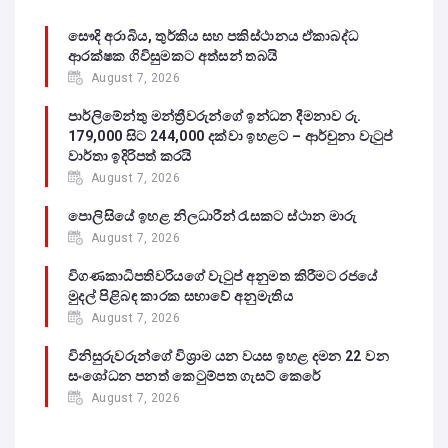
සෞදි අරාබිය, තුර්කිය සහ පකිස්ථානය ඒකාබද්ධ
ආරක්ෂක ගිවිසුමකට අත්සන් තබයි
August 7, 2026
පාර්ලිමේන්තු මන්ත්‍රීවරුන්ගේ ඉන්ධන දීමනාව රු.
179,000 සිට 244,000 දක්වා ඉහළට – ආර්චුනා වැටුප්
වාර්තා ඉදිරිපත් කරයි
August 7, 2026
පොලිසියේ ඉහළ නිලධාරීන් රැසකට ස්ථාන මාරු
August 7, 2026
විගණකාධිපතිවරියගේ වැටුප් අනුමත කිරීමට රජයේ
මුදල් පිළිබඳ කාරක සභාවේ අනුමැතිය
August 7, 2026
විනිසුරුවරුන්ගේ විශ්‍රාම යන වයස ඉහළ දමන 22 වන
සංශෝධන පනත් කෙටුම්පත ගැසට් කෙරේ
August 7, 2026