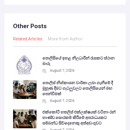
Other Posts
Related Articles
More from Author
පොලිසියේ ඉහළ නිලධාරීන් රැසකට ස්ථාන
මාරු
August 7, 2026
පොලිස් නිශ්කාශන වාර්තා ලබා ගැනීමේ දී
මුහුණ දීමට ගැටලුවලට පොලිසියෙන් මඟ
පෙන්වීමක්
August 7, 2026
එක්කෝටි හතලිස් එක්ලක්ෂයක් වටිනා රන්
භාණ්ඩ සොරකම් කිරීමේ අපරාධයකට
සම්බන්ධ සිව්දෙනෙකු අත්අඩංගුවට