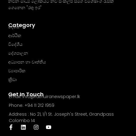
නවීන මාධ්‍ය ලෝකයට නව සංකල්ප සමග විශේෂාංග රැසක්
ගෙනෙන "රතු ඉර"
Category
දේශීය
ආර්ථික
විදේශීය
දේශපාලන
අධ්‍යාපන හා වෘත්තීය
ව්‍යාපාරික
ක්‍රීඩා
Get In Touch
Email: info@rathuiranewspaper.lk
Phone: +94 11 212 1959
Address : No 21, 1/1 St. Joseph's Street, Grandpass
Colombo 14