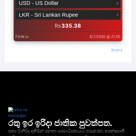
Source
රතු ඉර ඉරිදා ජාතික පුවත්පත.
සත්‍ය විනිවිද දකිමින් ජනතා පරමාධිපත්‍යයට ගරුකරන, අපක්ෂපාතී