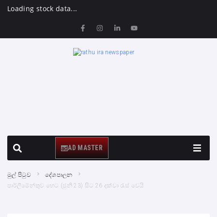
Loading stock data...
AD MASTER
මුල් පිටුව
දේශපාලන
පාර්ලිමේන්තුව හෙට (ජුනි 23) සිට 26 දක්වා රැස් වෙයි