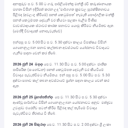
අනතුරුව ප.ව. 5.00 ට ගරු පාර්ලිමේන්තු මන්ත්‍රී රවි කරුණානායක
මහතා විසින් ඉදිරිපත් කරන ලද “මාර්ගගත ක්‍රමවල සුරක්ෂිතභාවය
පිළිබඳ (අවලංගු කිරීමේ) පනත් කෙටුම්පත” නැමැති පෞද්ගලික මන්ත්‍රී
පනත් කෙටුම්පත දෙවැනි වර කියවා සලකා බැලීම පිණිස
ව්‍යවස්ථාදායක ස්ථාවර කාරක සභාවට යොමු කිරීමට නියමිතව ඇත.
(මෙහිදී විවාදයක් නොපැවැත්වේ)
ඉන්පසු ප.ව. 5.00 සිට ප.ව. 5.30 දක්වා කාලය විපක්ෂය විසින්
ගෙනෙනු ලබන සභාව කල්තබන අවස්ථාවේ යෝජනාව විවාදයට
ගැනීම සඳහා වෙන් කර තිබේ.
2026 ජුනි 24 බදාදා
පෙ.ව. 11.30 සිට ප.ව. 5.00 දක්වා ජාතික
පාරිසරික (සංශෝධන) පනත් කෙටුම්පත දෙවැනි වර කියවීමේ
විවාදය පැවැත්වීමට නියමිතය. ඉන් පසු ප.ව. 5.00 සිට ප.ව. 5.30
දක්වා සභාව කල් තබන අවස්ථාවේ ප්‍රශ්න සඳහා කාලය වෙන් කර
ඇත.
2026 ජුනි 25 බ්‍රහස්පතින්දා
පෙ.ව. 11.30 සිට ප.ව. 5.30 දක්වා
ආණ්ඩු පාර්ශ්වය විසින් ගෙනෙනු ලබන යෝජනාවට අනුව මත්ද්‍රව්‍ය
උවදුරට එරෙහිව සටන් කිරීම පිළිබඳ කල් තැබීමේ විවාදය
පැවැත්වීමට තීරණය වී තිබේ.
2026 ජුනි 26 සිකුරාදා
පෙ.ව. 11.30 සිට ප.ව. 2.00 දක්වා ශ්‍රී ලංකා