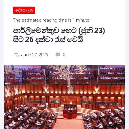
දේශපාලන
The estimated reading time is 1 minute
පාර්ලිමේන්තුව හෙට (ජුනි 23)
සිට 26 දක්වා රැස් වෙයි
June 22, 2026
0