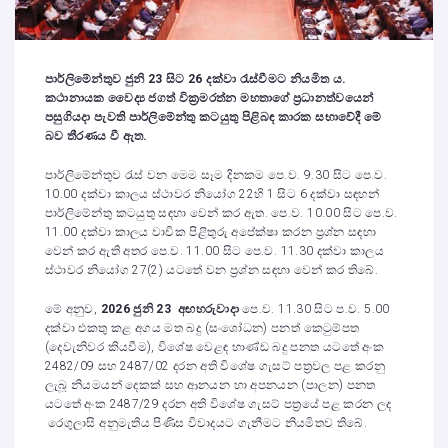
පාර්ලිමේන්තුව ජුනි 23 සිට 26 දක්වා රැස්වීමට නියමිත ය.
කථානායක වෛද්‍ය ජගත් වික්‍රමරත්න මහතාගේ ප්‍රධානත්වයෙන්
පසුගියදා පැවති පාර්ලිමේන්තු කටයුතු පිළිබඳ කාරක සභාවේදී මේ
බව තීරණය වී ඇත.
පාර්ලිමේන්තුව රැස් වන මෙම සෑම දිනකම පෙ.ව. 9.30 සිට පෙ.ව.
10.00 දක්වා කාලය ස්ථාවර නියෝග 22හි 1 සිට 6 දක්වා සඳහන්
පාර්ලිමේන්තු කටයුතු සඳහා වෙන් කර ඇත. පෙ.ව. 10.00 සිට පෙ.ව.
11.00 දක්වා කාලය වාචික පිළිතුරු අපේක්ෂා කරන ප්‍රශ්න සඳහා
වෙන් කර ඇති අතර පෙ.ව. 11.00 සිට පෙ.ව. 11.30 දක්වා කාලය
ස්ථාවර නියෝග 27(2) යටතේ වන ප්‍රශ්න සඳහා වෙන් කර තිබේ.
මේ අනුව,
2026 ජුනි 23 අඟහරුවාදා
පෙ.ව. 11.30 සිට ප.ව. 5.00
දක්වා එකතු කළ අගය මත බදු (සංශෝධන) පනත් කෙටුම්පත
(දෙවැනිවර කියවීම), විශේෂ වෙළඳ භාණ්ඩ බදු පනත යටතේ අංක
2482/09 සහ 2487/02 දරන අති විශේෂ ගැසට් පත්‍රවල පළ කරනු
ලැබූ නියමයන් දෙකක් සහ ආනයන හා අපනයන (පාලන) පනත
යටතේ අංක 2487/29 දරන අති විශේෂ ගැසට් පත්‍රයේ පළ කරන ලද
රෙගුලාසි අනුමැතිය පිණිස විවාදයට ගැනීමට නියමිතව තිබේ.