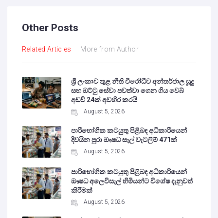
Other Posts
Related Articles
More from Author
ශ්‍රී ලංකාව තුළ නීති විරෝධීව අන්තර්ජාල සූදු
සහ ඔට්ටු සේවා පවත්වා ගෙන ගිය වෙබ්
අඩවි 24ක් අවහිර කරයි
August 5, 2026
පාරිභෝගික කටයුතු පිළිබඳ අධිකාරියෙන්
දිවයින පුරා ඖෂධ සැල් වැටලීම් 471ක්
August 5, 2026
පාරිභෝගික කටයුතු පිළිබඳ අධිකාරියෙන්
ඖෂධ අලෙවිසැල් හිමියන්ට විශේෂ දැනුවත්
කිරීමක්
August 5, 2026