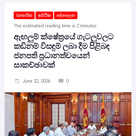
ව්‍යාපාරික
ආර්ථික
දේශපාලන
The estimated reading time is 2 minutes
ඇඟලුම් ක්ෂේත්‍රයේ ගැටලුවලට
කඩිනම් විසඳුම් ලබා දීම පිළිබඳ
ජනපති ප්‍රධානත්වයෙන්
සාකච්ඡාවක්
June 22, 2026
0