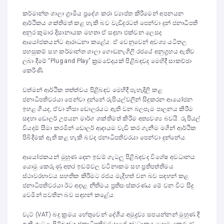
කර්මාන්ත ශාලා ග්‍රාමීය ප්‍රදේශ කරා ව්‍යාප්ත කිරීමෙන් අපනයන
ආර්ථිකය ශක්තිමත් කළ හැකි බව වැඩිදුරටත් පෙන්වා දුන් ජනාධිපති
අනුර කුමාර දිසානායක මහතා ඒ සඳහා එක්වන ලෙසද
ආයෝජකයන්ට ආරාධනා කළේය. ඒ වෙනුවෙන් අවශ්‍ය යටිතල
පහසුකම් සහ කර්මාන්ත ශාලා ගොඩනැගිලි රජයේ අනුග්‍රහය ඇතිව
ලබා දීමේ “Plug and Play” ක්‍රමවේදයක් පිළිබඳවද මෙහිදී සාකච්ඡා
කෙරිණි.
වත්මන් ආර්ථික තත්ත්වය පිළිබඳව මෙහිදී පැහැදිලි කළ
ජනාධිපතිවරයා පෙන්වා දුන්නේ රුපියල්වලින් සිදුකරන ආයෝජන
ඉහළ ගියද, ඒවා නිසා ඩොලරයට ඇති වන බලපෑම පාලනය කිරීම
සඳහා ඩොලර් උපයන මාර්ග ශක්තිමත් කිරීම අත්‍යවශ්‍ය බවයි. රුපියල්
වියදම් සීමා කරමින් ඩොලර් ආදායම වැඩි කර ගැනීම මගින් ආර්ථික
පිබිදීමක් ඇති කළ හැකි බවද ජනාධිපතිවරයා පෙන්වා දුන්නේය.
ආයෝජකයන් මුහුණ දෙන ඉඩම් ගැටලු පිළිබඳවද විශේෂ අවධානය
යොමු කෙරුණු අතර ඉඩම්වල වටිනාකම සහ ප්‍රතිපත්තිමය
ස්ථාවරභාවය සහතික කිරීමට රජය මැදිහත් වන බව සඳහන් කළ
ජනාධිපතිවරයා ඊට අදාළ නීතිමය ප්‍රතිසංස්කරණය මේ වන විට සිදු
වෙමින් පවතින බව සඳහන් කළේය.
වැට් (VAT) බදු ක්‍රමය හේතුවෙන් දේශීය අමුද්‍රව්‍ය සපයන්නන් මුහුණ දී