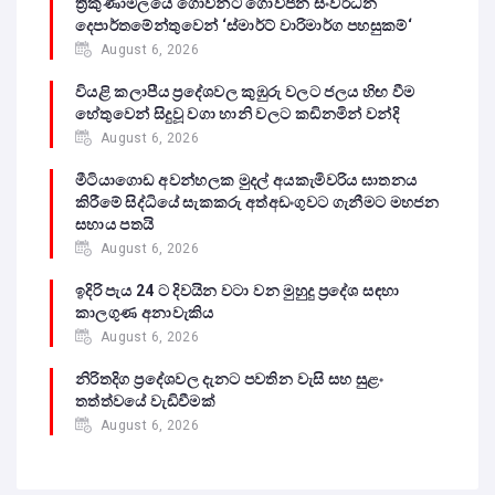
ත්‍රිකුණාමලයේ ගොවීන්ට ගොවිජන සංවර්ධන
දෙපාර්තමේන්තුවෙන් ‘ස්මාර්ට් වාරිමාර්ග පහසුකම්‘
August 6, 2026
වියළි කලාපීය ප්‍රදේශවල කුඹුරු වලට ජලය හිඟ වීම
හේතුවෙන් සිදුවූ වගා හානි වලට කඩිනමින් වන්දි
August 6, 2026
මීටියාගොඩ අවන්හලක මුදල් අයකැමිවරිය ඝාතනය
කිරීමේ සිද්ධියේ සැකකරු අත්අඩංගුවට ගැනීමට මහජන
සහාය පතයි
August 6, 2026
ඉදිරි පැය 24 ට දිවයින වටා වන මුහුදු ප්‍රදේශ සඳහා
කාලගුණ අනාවැකිය
August 6, 2026
නිරිතදිග ප්‍රදේශවල දැනට පවතින වැසි සහ සුළං
තත්ත්වයේ වැඩිවීමක්
August 6, 2026