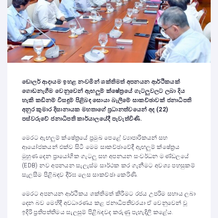
ඩොලර් ආදායම ඉහළ නංවමින් ශක්තිමත් අපනයන ආර්ථිකයක්
ගොඩනැගීම වෙනුවෙන් ඇඟලුම් ක්ෂේත්‍රයේ ගැටලුවලට ලබා දිය
හැකි කඩිනම් විසඳුම් පිළිබඳ සොයා බැලීමේ සාකච්ඡාවක් ජනාධිපති
අනුර කුමාර දිසානායක මහතාගේ ප්‍රධානත්වයෙන් අද (22)
පස්වරුවේ ජනාධිපති කාර්යාලයේදී පැවැත්විණි.
මෙරට ඇඟලුම් ක්ෂේත්‍රයේ ප්‍රමුඛ පෙළේ ව්‍යාපාරිකයන් සහ
ආයෝජකයන් එක්ව සිටී මෙම සාකච්ඡාවේදී ඇඟලුම් ක්ෂේත්‍රය
මුහුණ දෙන ප්‍රායෝගික ගැටලු සහ අපනයන සංවර්ධන මණ්ඩලයේ
(EDB) නව අපනයන සැලැස්ම සාර්ථක කර ගැනීමට අවශ්‍ය පහසුකම්
සැලසීම පිළිබඳව දීර්ඝ ලෙස සාකච්ඡා කෙරිණි.
මෙරට අපනයන ආර්ථිකය ශක්තිමත් කිරීමට රජය උපරිම සහාය ලබා
දෙන බව මෙහිදී අවධාරණය කළ ජනාධිපතිවරයා ඒ වෙනුවෙන් වූ
ඉදිරි ප්‍රතිපත්තිමය සැලසුම් පිළිබඳවද කරුණු පැහැදිලි කළේය.