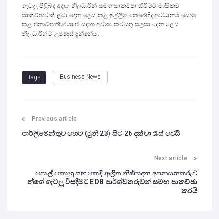
ගැටලු පිළිබඳ අදාළ නිලධාරීන් සමග සාකච්ඡා කිරීමට මාසිකව
සාකච්ඡාවක් ලබා දෙන ලෙස කළ ඉල්ලීම කෙරෙහිද අවධානය යොමු
කළ ජනාධිපතිවරයා ඒ සඳහා අවශ්‍ය කටයුතු සලසා දෙන ලෙස
නිලධාරීන්ට උපදෙස් දුන්නේය.
Business News
Tags
Previous article
පාර්ලිමේන්තුව හෙට (ජුනි 23) සිට 26 දක්වා රැස් වෙයි
Next article
පොල් කොහු සහ කෙඳි ආශ්‍රිත නිෂ්පාදන අපනයනකරුව
න්ගේ ගැටලු විසඳීමට EDB පාර්ශ්වකරුවන් සමඟ සාකච්ඡා
කරයි