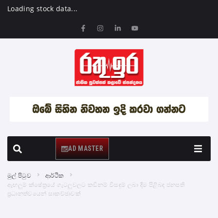
Loading stock data...
AD MASTER
මුල් පිටුව
ආර්ථික
ඇඟලුම් ක්ෂේත්‍රයේ ගැටලුවලට කඩිනම් විසඳුම් ලබා දීම පිළිබඳ ජනපති
ප්‍රධානත්වයෙන් සාකච්ඡාවක්