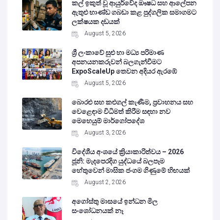
කල් ඉකුත් වූ ආයුර්වේද ඖෂධ සහ ආලේපන
ඇතුළු භාණ්ඩ ගබඩා කළ පුද්ගලික සමාගමට
ලක්ෂයක දඩයක්
August 5, 2026
ශ්‍රී ලංකාවේ සුළු හා මධ්‍ය පරිමාණ
අපනයනකරුවන් බලගැන්වීමට
ExpoScaleUp තෙවන අදියර ඇරඹේ
August 5, 2026
බොරළු සහ කළුගල් කැණීම, ප්‍රවාහනය සහ
වෙළෙඳාම විධිමත් කිරීම සඳහා නව
මෙහෙයුම් මාර්ගෝපදේශ
August 3, 2026
විදේශීය අංශයේ ක්‍රියාකාරිත්වය – 2026
ජූනි: මැදපෙරදිග යුද්ධයේ බලපෑම
හේතුවෙන් මාසික ජංගම ගිණුමේ හිඟයක්
August 2, 2026
අගෝස්තු මාසයේ ඉන්ධන මිල
සංශෝධනයක් නෑ