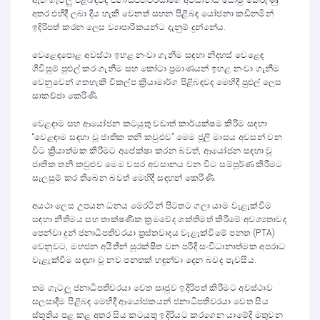
ඇති ගැටලු පිළිබඳවද ජනාධිපතිවරයාගේ අවධානය යොමු කෙරුණු
අතර එහිදී ලබා දිය හැකි වෙනත් සහන පිළිබඳ යෝජනා කඩිනමින්
ඉදිරිපත් කරන ලෙස ව්‍යාපාරිකයන්ට දැනුම් දුන්නේය.
වෙළෙඳපොළ අවස්ථා ඉහළ නංවා ගැනීම සඳහා නිදහස් වෙළෙඳ
ගිවිසුම් පුළුල් කර ගැනීම සහ කෝටා ප්‍රමාණයන් ඉහළ නංවා ගැනීම
වෙනුවෙන් ගතහැකි විකල්ප ක්‍රියාමාර්ග පිළිබඳවද මෙහිදී පුළුල් ලෙස
සාකච්ඡා කෙරිණි.
වෙළඳාම සහ ආයෝජන කටයුතු වඩාත් කාර්යක්ෂම කිරීම සඳහා
“වෙළඳාම සඳහා වූ ජාතික තනි කවුළුව” මෙම ජූලි මාසය අවසන් වන
විට ක්‍රියාත්මක කිරීමට අපේක්ෂා කරන බවත්, ආයෝජන සඳහා වූ
ජාතික තනි කවුළුව මෙම වසර අවසානය වන විට සම්පූර්ණ කිරීමට
සැලසුම් කර තිබෙන බවත් මෙහිදී සඳහන් කෙරිණි.
අයථා ලෙස උපයන ධනය මෙරටින් පිටතට ගලා යාම වැළැක්වීම
සඳහා නීතිමය සහ තාක්ෂණික ක්‍රමවේද ශක්තිමත් කිරීමේ අවශ්‍යතාවද
පෙන්වා දුන් ජනාධිපතිවරයා ත්‍රස්තවාදය වැළැක්වීමේ පනත (PTA)
වෙනුවට, මහජන අයිතීන් සුරක්ෂිත වන පරිදි සංවිධානාත්මක අපරාධ
වැළැක්වීම සඳහා වූ නව පනතක් හඳුන්වා දෙන බවද පැවසීය.
තම ගැටලු ජනාධිපතිවරයා වෙත සෘජුව ඉදිරිපත් කිරීමට අවස්ථාව
සලසාදීම පිළිබඳ මෙහිදී ආයෝජකයන් ජනාධිපතිවරයා වෙත සිය
ස්තූතිය පළ කළ අතර සිය කටයුතු ඉදිරියට කරගෙන යාමේදී මතුවන