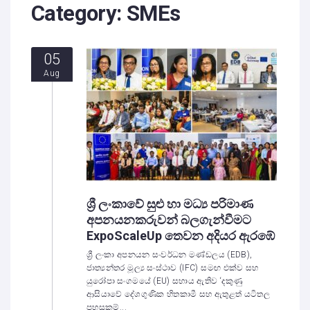
Category:
SMEs
05
Aug
ශ්‍රී ලංකාවේ සුළු හා මධ්‍ය පරිමාණ
අපනයනකරුවන් බලගැන්වීමට
ExpoScaleUp තෙවන අදියර ඇරඹේ
ශ්‍රී ලංකා අපනයන සංවර්ධන මණ්ඩලය (EDB),
ජාත්‍යන්තර මූල්‍ය සංස්ථාව (IFC) සමඟ එක්ව සහ
යුරෝපා සංගමයේ (EU) සහාය ඇතිව ‘දකුණු
ආසියාවේ දේශගුණික හිතකාමී සහ ඇතුළත් යටිතල
පහසුකම්...