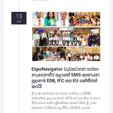
13
Jul
ExpoNavigator වැඩසටහන හරහා
නැගෙනහිර පළාතේ SMS අපනයන
සූදානම EDB, IFC සහ EU ශක්තිමත්
කරයි
ශ්‍රී ලංකා අපනයන සංවර්ධන මණ්ඩලය (EDB),
ජාත්‍යන්තර මූල්‍ය සංස්ථාව (IFC) සහ යුරෝපා සංගමය
(EU) සමඟ එක්ව ක්‍රියාත්මක කරන 2026 ශ්‍රී ලංකා
අපනයන විශිෂ්ටතා මුලපිරීම (SLEEI) යටතේ...