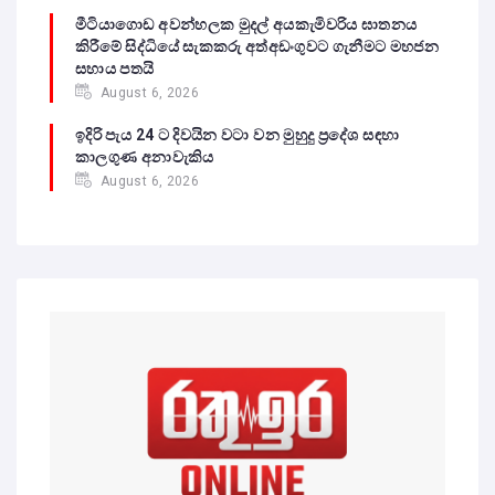
මීටියාගොඩ අවන්හලක මුදල් අයකැමිවරිය ඝාතනය
කිරීමේ සිද්ධියේ සැකකරු අත්අඩංගුවට ගැනීමට මහජන
සහාය පතයි
August 6, 2026
ඉදිරි පැය 24 ට දිවයින වටා වන මුහුදු ප්‍රදේශ සඳහා
කාලගුණ අනාවැකිය
August 6, 2026