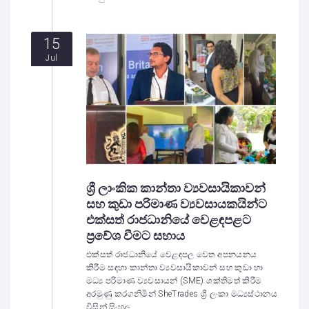
15
Jul
ශ්‍රී ලාංකික කාන්තා ව්‍යවසායිකාවන්
සහ කුඩා පරිමාණ ව්‍යවසායකයින්ට
එක්සත් රාජධානියේ වෙළඳපළට
ප්‍රවේශ වීමට සහාය
එක්සත් රාජධානියේ වෙළඳපල වෙත අපනයනය
කිරීම සඳහා කාන්තා ව්‍යවසායිකාවන් සහ කුඩා හා
මධ්‍ය පරිමාණ ව්‍යවසායන් (SME) ශක්තිමත් කිරීම
අරමුණු කරගනිමින් SheTrades ශ්‍රී ලංකා මධ්‍යස්ථානය
විසින් සිංහල...