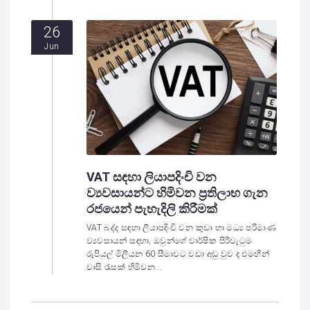
26
Jun
VAT සඳහා ලියාපදිංචි වන
ව්‍යවසායන්ට හිමිවන ප්‍රතිලාභ ගැන
රජයෙන් පැහැදිලි කිරීමක්
VAT බද්ද සඳහා ලියාපදිංචි වන කුඩා හා මධ්‍ය පරිමාණ
ව්‍යවසායන් සඳහා, ඔවුන්ගේ වාර්ෂික පිරිවැටුම
රුපියල් මිලියන 60 සීමාවට වඩා අඩු වුව ද එමඟින්
වාසි රැසක් හිමිවන...