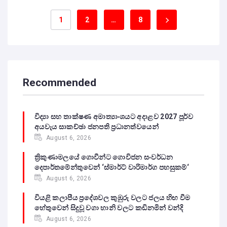
1
2
…
8
Recommended
විද්‍යා සහ තාක්ෂණ අමාත්‍යාංශයට අදාළව 2027 පූර්ව
අයවැය සාකච්ඡා ජනපති ප්‍රධානත්වයෙන්
August 6, 2026
ත්‍රිකුණාමලයේ ගොවීන්ට ගොවිජන සංවර්ධන
දෙපාර්තමේන්තුවෙන් ‘ස්මාර්ට් වාරිමාර්ග පහසුකම්‘
August 6, 2026
වියළි කලාපීය ප්‍රදේශවල කුඹුරු වලට ජලය හිඟ වීම
හේතුවෙන් සිදුවූ වගා හානි වලට කඩිනමින් වන්දි
August 6, 2026