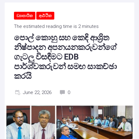
ව්‍යාපාරික
ආර්ථික
The estimated reading time is 2 minutes
පොල් කොහු සහ කෙඳි ආශ්‍රිත
නිෂ්පාදන අපනයනකරුවන්ගේ
ගැටලු විසඳීමට EDB
පාර්ශ්වකරුවන් සමඟ සාකච්ඡා
කරයි
June 22, 2026
0