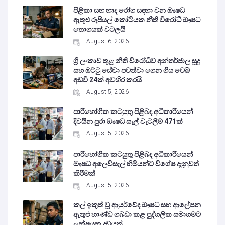
පිළිකා සහ හෘද රෝග සඳහා වන ඖෂධ
ඇතුළු රුපියල් කෝටියක නීති විරෝධී ඖෂධ
තොගයක් වටලයි
August 6, 2026
ශ්‍රී ලංකාව තුළ නීති විරෝධීව අන්තර්ජාල සූදු
සහ ඔට්ටු සේවා පවත්වා ගෙන ගිය වෙබ්
අඩවි 24ක් අවහිර කරයි
August 5, 2026
පාරිභෝගික කටයුතු පිළිබඳ අධිකාරියෙන්
දිවයින පුරා ඖෂධ සැල් වැටලීම් 471ක්
August 5, 2026
පාරිභෝගික කටයුතු පිළිබඳ අධිකාරියෙන්
ඖෂධ අලෙවිසැල් හිමියන්ට විශේෂ දැනුවත්
කිරීමක්
August 5, 2026
කල් ඉකුත් වූ ආයුර්වේද ඖෂධ සහ ආලේපන
ඇතුළු භාණ්ඩ ගබඩා කළ පුද්ගලික සමාගමට
ලක්ෂයක දඩයක්