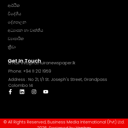
ආර්ථික
විදේශීය
දේශපාලන
අධ්‍යාපන හා වෘත්තීය
ව්‍යාපාරික
ක්‍රීඩා
Get In Touch
Email: info@rathuiranewspaper.lk
Phone: +94 11 212 1959
Address : No 21, 1/1 St. Joseph's Street, Grandpass
Colombo 14
© All Rights Reserved, Business Media International (Pvt) Ltd.
2026. Designed by
Ventrax