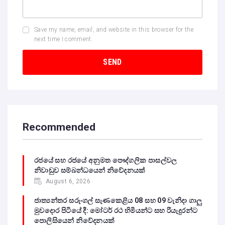
Save my name, email, and website in this browser for the
next time I comment.
Recommended
රජයේ සහ රජයේ අනුමත පෞද්ගලික පාසල්වල
නිවාඩුව සම්බන්ධයෙන් නිවේදනයක්
August 6, 2026
ජාත්‍යන්තර සරුංගල් සැණකෙළිය 08 සහ 09 වැනිදා ගාලු
මුවදොර පිටියේ දී: මෝටර් රථ හිමියන්ට සහ රියැදුරන්ට
පොලිසියෙන් නිවේදනයක්