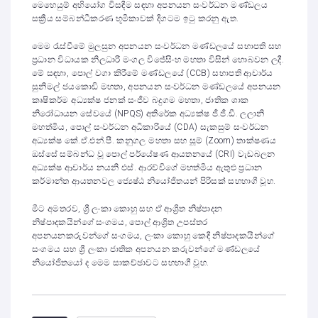
මෙහෙයුම් අභියෝග විසඳීම සඳහා අපනයන සංවර්ධන මණ්ඩලය
සක්‍රීය සම්බන්ධීකරණ භූමිකාවක් දිගටම ඉටු කරනු ඇත.
මෙම රැස්වීමේ මුලසුන අපනයන සංවර්ධන මණ්ඩලයේ සභාපති සහ
ප්‍රධාන විධායක නිලධාරී මංගල විජේසිංහ මහතා විසින් හොබවන ලදී.
මේ සඳහා, පොල් වගා කිරීමේ මණ්ඩලයේ (CCB) සභාපති ආචාර්ය
සුනිමල් ජයකොඩි මහතා, අපනයන සංවර්ධන මණ්ඩලයේ අපනයන
කෘෂිකර්ම අධ්‍යක්ෂ ජනක් සංජීව බදුගම මහතා, ජාතික ශාක
නිරෝධායන සේවයේ (NPQS) අතිරේක අධ්‍යක්ෂ ජී.ජී.ඩී. ලලානි
මහත්මිය, පොල් සංවර්ධන අධිකාරියේ (CDA) සැකසුම් සංවර්ධන
අධ්‍යක්ෂ කේ.ඒ.එන්.පී. කනුගල මහතා සහ සූම් (Zoom) තාක්ෂණය
ඔස්සේ සම්බන්ධ වූ පොල් පර්යේෂණ ආයතනයේ (CRI) වැඩබලන
අධ්‍යක්ෂ ආචාර්ය නයනි එස්. ආරච්චිගේ මහත්මිය ඇතුළු ප්‍රධාන
කර්මාන්ත ආයතනවල ජ්‍යෙෂ්ඨ නියෝජිතයන් පිරිසක් සහභාගී වූහ.
මීට අමතරව, ශ්‍රී ලංකා කොහු සහ ඒ ආශ්‍රිත නිෂ්පාදන
නිෂ්පාදකයින්ගේ සංගමය, පොල් ආශ්‍රිත උපස්තර
අපනයනකරුවන්ගේ සංගමය, ලංකා කොහු කෙඳි නිෂ්පාදකයින්ගේ
සංගමය සහ ශ්‍රී ලංකා ජාතික අපනයන කරුවන්ගේ මණ්ඩලයේ
නියෝජිතයෝ ද මෙම සාකච්ඡාවට සහභාගී වූහ.