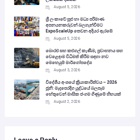
August 5, 2026
ශ්‍රී ලංකාවේ සුළු හා මධ්‍ය පරිමාණ
අපනයනකරුවන් බලගැන්වීමට
ExpoScaleUp තෙවන අදියර ඇරඹේ
August 5, 2026
බොරළු සහ කළුගල් කැණීම, ප්‍රවාහනය සහ
වෙළෙඳාම විධිමත් කිරීම සඳහා නව
මෙහෙයුම් මාර්ගෝපදේශ
August 3, 2026
විදේශීය අංශයේ ක්‍රියාකාරිත්වය – 2026
ජූනි: මැදපෙරදිග යුද්ධයේ බලපෑම
හේතුවෙන් මාසික ජංගම ගිණුමේ හිඟයක්
August 2, 2026