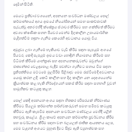
දෙමින් සිටිති.
මෙයට ප්‍රතිචාර වශයෙන්, අපනයන සංවර්ධන මණ්ඩලය පොල්
කර්මාන්තයේ අගය දාමයේ නියෝජිතයන් සමඟ සාකච්ඡාවක්
පැවැත්වූ අතර එහිදී ක්ෂේත්‍රය ස්ථාවර කිරීමට සහ ශක්තිමත් කිරීමට
අවශ්‍ය ක්ෂණික සහන පියවර මෙන්ම දිගුකාලීන උපායමාර්ගික
මැදිහත්වීම් හඳුනා ගැනීම කෙරෙහි අවධානය යොමු විය.
අමුද්‍රව්‍ය ලබා ගැනීමේ හැකියාව වැඩි කිරීම සඳහා සැපයුම් අංශයේ
පියවර, කෙඳි සැපයුම් දාමය වඩා හොඳින් නියාමනය කිරීමේ සහ
විධිමත් කිරීමේ යාන්ත්‍රණ සහ අපනයනකරුවන්ට ඔවුන්ගේ
ජාත්‍යන්තර වෙළඳපොළ බැඳීම් පවත්වා ගැනීමට සහාය වීම සඳහා
ප්‍රතිපත්තිමය මට්ටමේ මුලපිරීම් පිළිබඳව මෙම රැස්වීමේදී අවධානය
යොමු කරන ලදී. කෙටි කාලීන සහ දිගු කාලීන යන දෙඅංශයෙන්ම
ක්‍රියාත්මක කළ හැකි නිර්දේශයන් සකස් කිරීම සඳහා සහභාගී වූවන්
සාමූහිකව කටයුතු කළහ.
පොල් කෙඳි අපනයන අංශය සඳහා හිතකර පරිසරයක් නිර්මාණය
කිරීමට සියලුම කර්මාන්ත පාර්ශ්වකරුවන් සමඟ සමීපව කටයුතු
කිරීමට ඇති කැපවීම අපනයන සංවර්ධන මණ්ඩලය මෙහිදී යළිත්
තහවුරු කළේය. ශ්‍රී ලංකාවේ අපනයන කර්මාන්ත ප්‍රවර්ධනය කිරීම
සහ සංවර්ධනය කිරීම සඳහා වන බලයලත් ජාතික ආයතනය ලෙස,
මෙම වැදගත් අංශයට මුහුණ දීමට සිදුව ඇති ව්‍යුහාත්මක සහ