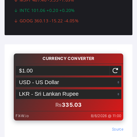
INTC 101.06 +0.20 +0.20%
GOOG 360.13 -15.22 -4.05%
Source