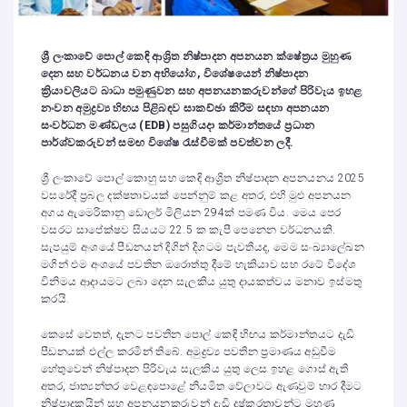
ශ්‍රී ලංකාවේ පොල් කෙඳි ආශ්‍රිත නිෂ්පාදන අපනයන ක්ෂේත්‍රය මුහුණ
දෙන සහ වර්ධනය වන අභියෝග, විශේෂයෙන් නිෂ්පාදන
ක්‍රියාවලියට බාධා පමුණුවන සහ අපනයනකරුවන්ගේ පිරිවැය ඉහළ
නංවන අමුද්‍රව්‍ය හිඟය පිළිබඳව සාකච්ඡා කිරීම සඳහා අපනයන
සංවර්ධන මණ්ඩලය (EDB) පසුගියදා කර්මාන්තයේ ප්‍රධාන
පාර්ශ්වකරුවන් සමඟ විශේෂ රැස්වීමක් පවත්වන ලදී.
ශ්‍රී ලංකාවේ පොල් කොහු සහ කෙඳි ආශ්‍රිත නිෂ්පාදන අපනයනය 2025
වසරේදී ප්‍රබල දක්ෂතාවයක් පෙන්නුම් කළ අතර, එහි මුළු අපනයන
අගය ඇමෙරිකානු ඩොලර් මිලියන 294ක් පමණ විය. මෙය පෙර
වසරට සාපේක්ෂව සියයට 22.5 ක කැපී පෙනෙන වර්ධනයකි.
සැපයුම් අංශයේ පීඩනයන් දිගින් දිගටම පැවතියද, මෙම සංඛ්‍යාලේඛන
මගින් එම අංශයේ පවතින ඔරොත්තු දීමේ හැකියාව සහ රටේ විදේශ
විනිමය ආදායමට ලබා දෙන සැලකිය යුතු දායකත්වය මනාව ඉස්මතු
කරයි.
කෙසේ වෙතත්, දැනට පවතින පොල් කෙඳි හිඟය කර්මාන්තයට දැඩි
පීඩනයක් එල්ල කරමින් තිබේ. අමුද්‍රව්‍ය පවතින ප්‍රමාණය අඩුවීම
හේතුවෙන් නිෂ්පාදන පිරිවැය සැලකිය යුතු ලෙස ඉහළ ගොස් ඇති
අතර, ජාත්‍යන්තර වෙළඳපොළේ නියමිත වේලාවට ඇණවුම් භාර දීමට
නිෂ්පාදකයින් සහ අපනයනකරුවන් දැඩි දුෂ්කරතාවන්ට මුහුණ