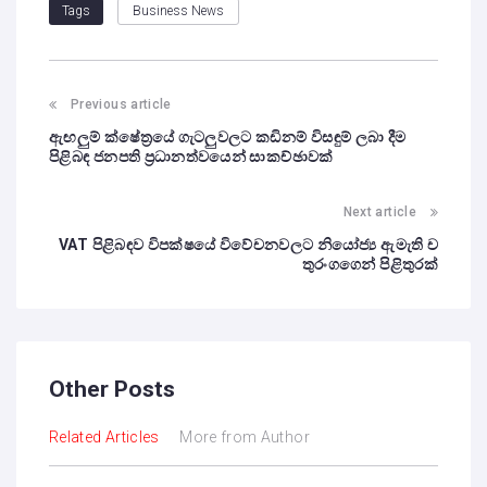
Business News
Tags
Previous article
ඇඟලුම් ක්ෂේත්‍රයේ ගැටලුවලට කඩිනම් විසඳුම් ලබා දීම
පිළිබඳ ජනපති ප්‍රධානත්වයෙන් සාකච්ඡාවක්
Next article
VAT පිළිබඳව විපක්ෂයේ විවේචනවලට නියෝජ්‍ය ඇමැති ච
තුරංගගෙන් පිළිතුරක්
Other Posts
Related Articles
More from Author