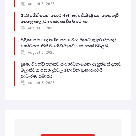
August 6, 2026
SLS ප්‍රමිතියෙන් තොර Helmets විකිණූ සහ බෙදාහැරි
වෙළෙඳසැලට හා බෙදාහරින්නාට දඩ
August 6, 2026
පිළිකා සහ හෘද රෝග සඳහා වන ඖෂධ ඇතුළු රුපියල්
කෝටියක නීති විරෝධී ඖෂධ තොගයක් වටලයි
August 6, 2026
දූෂණ විරෝධි පනතට සංශෝධන ගෙන ආ යුත්තේ දැනට
බලාත්මක පනත දුර්වල නොවන ආකාරයටයි –
සාධාරණ සමාජය
August 6, 2026