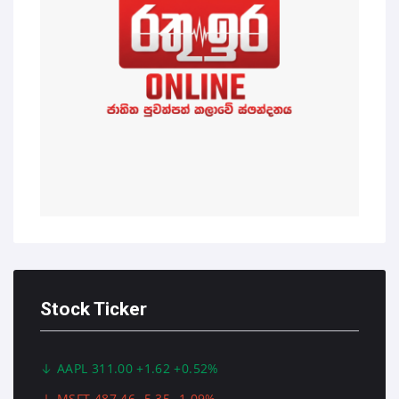
Stock Ticker
AAPL 311.00 +1.62 +0.52%
MSFT 487.46 -5.35 -1.09%