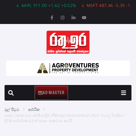
AAPL 311.00 +1.62 +0.52%
MSFT 487.46 -5.35 -1.09%
AD MASTER
මුල් පිටුව
ආර්ථික
පොල් කොහු සහ කෙඳි ආශ්‍රිත නිෂ්පාදන අපනයනකරුවන්ගේ ගැටලු විසඳීමට
EDB පාර්ශ්වකරුවන් සමඟ සාකච්ඡා කරයි