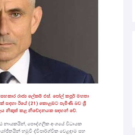
 සහකාර රාජ්‍ය ලේකම් එස්. පෝල් කපූර් මහතා
් සඳහා ඊයේ (21) කොළඹට පැමිණි බව ශ්‍රී
ලය නිකුත් කළ නිවේදනයක ස
ඳ
හන් වේ.
්ඨ නායකයින්, පෞද්ගලික අංශයේ විධායක
ජිතයින් හමුවී ද්විපාර්ශ්වික වෙළඳාම සහ