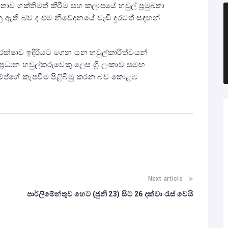
ව ශක්තිමත් කිරීම සහ කලාපයේ හවුල් ප්‍රමුඛතා
ු ඇති බව ද එම නිවේදනයේ වැඩි දුරටත් සඳහන්
ක්ෂාව ඉදිරියට ගෙන යන හවුල්කාරිත්වයන්
්‍රධාන හවුල්කරුවෙකු ලෙස ශ්‍රී ලංකාව සමඟ
‍රම්ප්ගේ කැපවීම පිළිබිඹු කරන බව කොළඹ
Next article
පාර්ලිමේන්තුව හෙට (ජුනි 23) සිට 26 දක්වා රැස් වෙයි