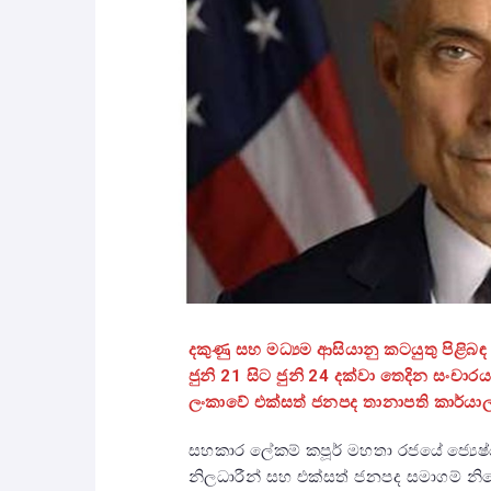
දකුණු සහ මධ්‍යම ආසියානු කටයුතු පිළිබඳ
ජුනි
21
සිට ජුනි
24
දක්වා තෙදින සංචාරයක
ලංකාවේ එක්සත් ජනපද තානාපති කාර්යා
සහකාර ලේකම් කපූර් මහතා රජයේ ජ්‍යෙෂ
නිලධාරීන් සහ එක්සත් ජනපද සමාගම් නියෝ