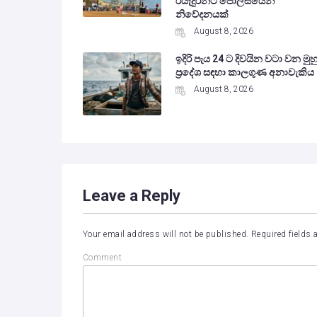
රියැදුරන්ට පොලිසියෙන්
නිවේදනයක්
August 8, 2026
ඉදිරි පැය 24 ට දිවයින වටා වන මුහු
ප්‍රදේශ සඳහා කාලගුණ අනාවැකිය
August 8, 2026
Leave a Reply
Your email address will not be published.
Required fields
Comment