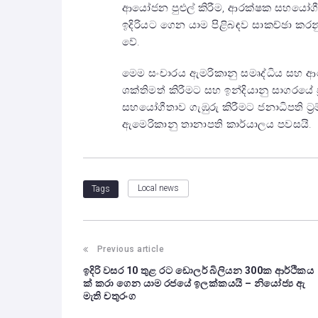
ආයෝජන පුළුල් කිරීම, ආරක්ෂක සහයෝගීතා
ඉදිරියට ගෙන යාම පිළිබඳව සාකච්ඡා කරන
වේ.
මෙම සංචාරය ඇමරිකානු සමෘද්ධිය සහ ආර
ශක්තිමත් කිරීමට සහ ඉන්දියානු සාගරයේ ප
සහයෝගීතාව ගැඹුරු කිරීමට ජනාධිපති ට්
ඇමෙරිකානු තානාපති කාර්යාලය පවසයි.
Local news
Tags
Previous article
ඉදිරි වසර 10 තුළ රට ඩොලර් බිලියන 300ක ආර්ථිකය
ක් කරා ගෙන යාම රජයේ ඉලක්කයයි – නියෝජ්‍ය ඇ
මැති චතුරංග