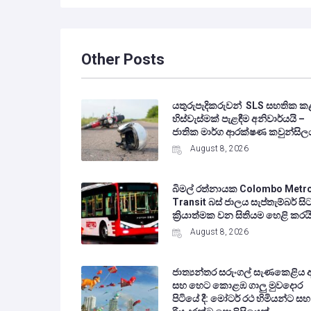
Other Posts
යතුරුපැදිකරුවන් SLS සහතික ක
හිස්වැස්මක් පැළඳීම අනිවාර්යයි –
ජාතික මාර්ග ආරක්ෂණ කවුන්සිල
August 8, 2026
බිමල් රත්නායක Colombo Metr
Transit බස් ජාලය සැප්තැම්බර් සි
ක්‍රියාත්මක වන සිතියම හෙළි කරය
August 8, 2026
ජාත්‍යන්තර සරුංගල් සැණකෙළිය 
සහ හෙට කොළඹ ගාලු මුවදොර
පිටියේ දී: මෝටර් රථ හිමියන්ට සහ