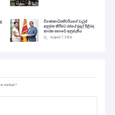
දු
විගණකාධිපතිවරියගේ වැටුප්
අනුමත කිරීමට රජයේ මුදල් පිළිබඳ
කාරක සභාවේ අනුමැතිය
August 7, 2026
 are marked
*