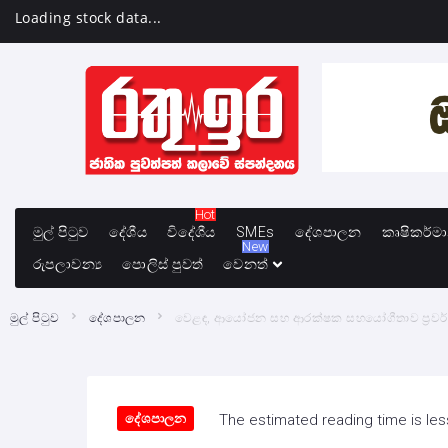
Loading stock data...
Hot
මුල් පිටුව
දේශීය
විදේශීය
SMEs
දේශපාලන
කෘෂිකර්ම
New
රුපලාවන්‍ය
පොලිස් පුවත්
වෙනත්
මුල් පිටුව
දේශපාලන
වෙළඳ, ආයෝජන සහ ආරක්ෂක සහයෝගීතාව ප්‍රවර්ධනය
දේශපාලන
The estimated reading time is les