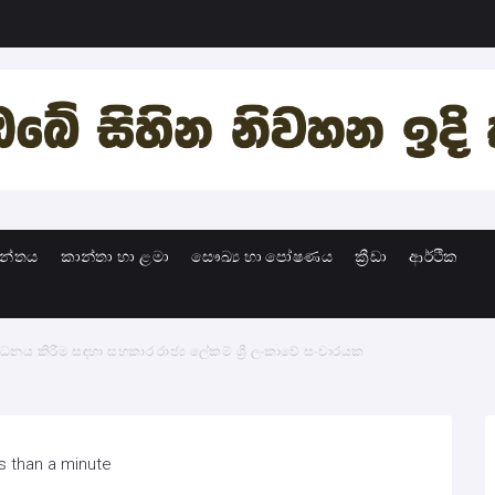
ාන්තය
කාන්තා හා ළමා
සෞඛ්‍ය හා පෝෂණය
ක්‍රීඩා
ආර්ථික
 කිරීම සඳහා සහකාර රාජ්‍ය ලේකම් ශ්‍රී ලංකාවේ සංචාරයක
s than a minute