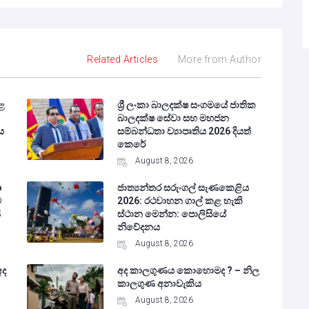
Related Articles
More from Author
ළ
ශ්‍රී ලංකා බාලදක්ෂ සංගමයේ ජාතික
බාලදක්ෂ සේවා සහ මහජන
ය
සම්බන්ධතා ව්‍යාපෘතිය 2026 දියත්
කෙරේ
August 8, 2026
o
ජාත්‍යන්තර සරුංගල් සැණකෙළිය
ට
2026: රථවාහන ගාල් කළ හැකි
ි
ස්ථාන මෙන්න: පොලිසියේ
නිවේදනය
August 8, 2026
අද
අද කාලගුණය කොහොමද ? – නිල
කාලගුණ අනාවැකිය
August 8, 2026