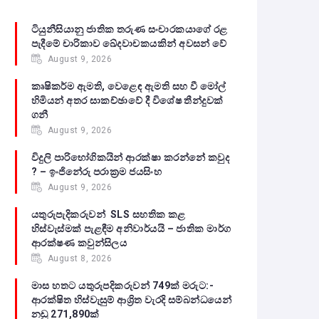
ටියුනීසියානු ජාතික තරුණ සංචාරකයාගේ රළ
පැදීමේ චාරිකාව ඛේදවාචකයකින් අවසන් වේ‍
August 9, 2026
කෘෂිකර්ම ඇමති, වෙළෙඳ ඇමති සහ වී මෝල්
හිමියන් අතර සාකච්ඡාවේ දී විශේෂ තීන්දුවක්
ගනී
August 9, 2026
විදුලි පාරිභෝගිකයින් ආරක්ෂා කරන්නේ කවුද
? – ඉංජිනේරු පරාක්‍රම ජයසිංහ
August 9, 2026
යතුරුපැදිකරුවන් SLS සහතික කළ
හිස්වැස්මක් පැළඳීම අනිවාර්යයි – ජාතික මාර්ග
ආරක්ෂණ කවුන්සිලය
August 8, 2026
මාස හතට යතුරුපදිකරුවන් 749ක් මරුට:-
ආරක්ෂිත හිස්වැසුම් ආශ්‍රිත වැරදි සම්බන්ධයෙන්
නඩු 271,890ක්