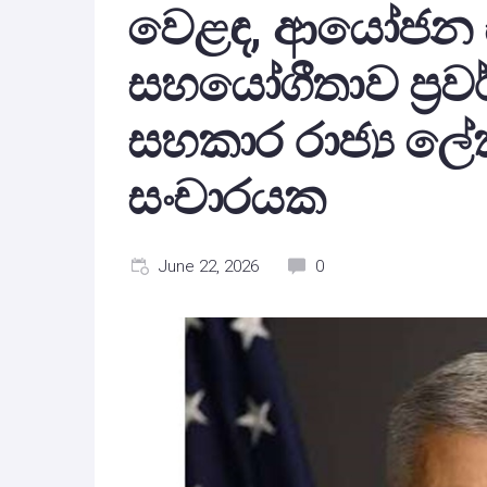
වෙළඳ, ආයෝජන 
සහයෝගීතාව ප්‍රව
සහකාර රාජ්‍ය ලේකම
සංචාරයක
June 22, 2026
0