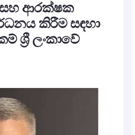
සහ ආරක්ෂක
ර්ධනය කිරීම සඳහා
් ශ්‍රී ලංකාවේ