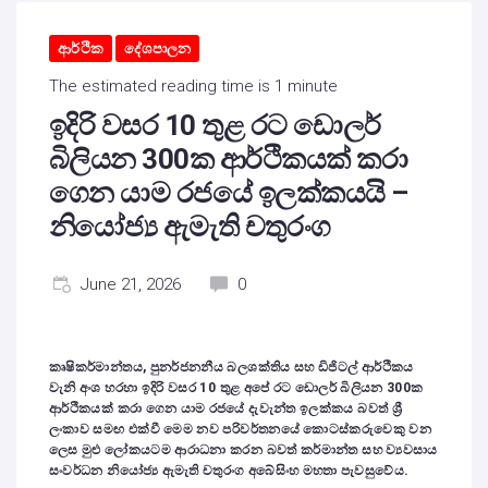
ආර්ථික
දේශපාලන
The estimated reading time is 1 minute
ඉදිරි වසර 10 තුළ රට ඩොලර්
බිලියන 300ක ආර්ථිකයක් කරා
ගෙන යාම රජයේ ඉලක්කයයි –
නියෝජ්‍ය ඇමැති චතුරංග
June 21, 2026
0
කෘෂිකර්මාන්තය, පුනර්ජනනීය බලශක්තිය සහ ඩිජිටල් ආර්ථිකය
වැනි අංශ හරහා ඉදිරි වසර 10 තුළ අපේ රට ඩොලර් බිලියන 300ක
ආර්ථිකයක් කරා ගෙන යාම රජයේ දැවැන්ත ඉලක්කය බවත් ශ්‍රී
ලංකාව සමඟ එක්වී මෙම නව පරිවර්තනයේ කොටස්කරුවෙකු වන
ලෙස මුළු ලෝකයටම ආරාධනා කරන බවත් කර්මාන්ත සහ ව්‍යවසාය
සංවර්ධන නියෝජ්‍ය ඇමැති චතුරංග අබේසිංහ මහතා පැවසුවේය.