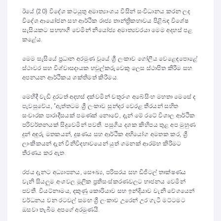
ඊයේ (20) විදේශ කටයුතු අමාත්‍යාංශය විසින් සංවිධානය කරන ලද
විදේශ ආයෝජන සහ ආර්ථික රාජ්‍ය තාන්ත්‍රිකභාවය පිළිබඳ විශේෂ
සැසියකට සහභාගී වෙමින් නියෝජ්‍ය අමාත්‍යවරයා මෙම අදහස් පළ
කළේය.
මෙම සැසියේ ප්‍රධාන අරමුණ වූයේ ශ්‍රී ලංකාව ගෝලීය වෙළෙඳපොළේ
ස්ථාවර සහ විශ්වාසදායක හවුල්කරුවෙකු ලෙස ස්ථාපිත කිරීම සහ
අපනයන ආර්ථිකය ශක්තිමත් කිරීමය.
මෙහිදී වැඩි දුරටත් අදහස් දක්වමින් චතුරංග අබේසිංහ මහතා මෙසේ ද
පැවසුවේය, “ඇත්තටම ශ්‍රී ලංකාව සුන්දර වෙරළ තීරයන් සහිත
සංචාරක පාරාදීසයක් පමණක් නොවේ, දැන් මේ රටේ විශාල ආර්ථික
පරිවර්තනයක් සිදුවෙමින් පවතී. පසුගිය දශක කිහිපය තුළ අප මුහුණ
දුන් අඳුරු මතකයන්, දූෂණය සහ ආර්ථික අභියෝග අමතක කර, ශ්‍රී
ලාංකිකයන් දැන් විනිවිදභාවයෙන් යුත් ගමනක් ආරම්භ කිරීමට
තීරණය කර ඇත.
රජය දැනට අධ්‍යාපනය, සෞඛ්‍ය, පරිසරය සහ ඩිජිටල් තාක්ෂණය
වැනි සියලුම අංශවල මූලික ප්‍රතිසංස්කරණවලට භාජනය වෙමින්
පවතී. වියට්නාමය, දකුණු කොරියාව සහ ඉන්දියාව වැනි වේගයෙන්
වර්ධනය වන රටවල් සමඟ ශ්‍රී ලංකාව උරෙන් උර ගැටී මට්ටමට
ඔසවා තැබීම අපගේ අරමුණයි.