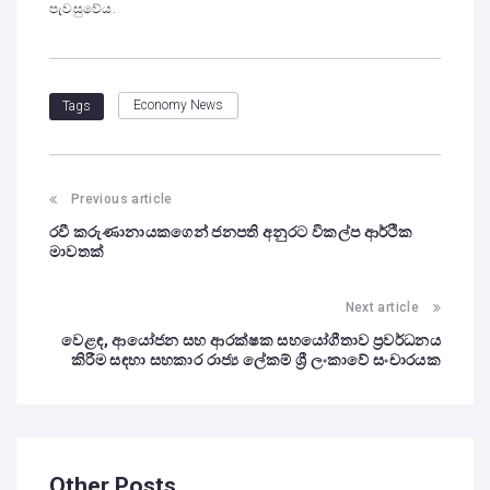
පැවසුවේය.
Economy News
Tags
Previous article
රවී කරුණානායකගෙන් ජනපති අනුරට විකල්ප ආර්ථික
මාවතක්
Next article
වෙළඳ, ආයෝජන සහ ආරක්ෂක සහයෝගීතාව ප්‍රවර්ධනය
කිරීම සඳහා සහකාර රාජ්‍ය ලේකම් ශ්‍රී ලංකාවේ සංචාරයක
Other Posts