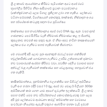
ශ්‍රී ලංකාවේ ආයෝජනය කිරීමට පැමිණෙන අයට අපේ රටේ
භූගෝලීය පිහිටීම නිසා ආසියාවේ ප්‍රධාන මධ්‍යස්ථානය
(කේන්ද්‍රස්ථානය) ලෙස විශාල ප්‍රතිලාභ ලබා ගත හැකිය. ලෝකයට
වටිනා සම්පතක්, විශේෂයෙන් තොරතුරු තාක්ෂණ, නිෂ්පාදන අංශය
සහ පර්යේෂණ කටයුතු සඳහා එය සුවිශේෂය.
තාක්ෂණය සහ නවෝත්පාදනය අපේ රටේ DNA තුළ ඇත. වසර දහස්
ගණනකට පෙර සිගිරිය වැනි නිර්මාණ නිර්මාණය කළ ඉංජිනේරු
කුසලතාව තවමත් අප සතුව ඇත. ඒ නිසා අපට නවීන තාක්‍ෂණයෙන්
ලෝකය ජය ගැනීමට සහජ හැකියාවක් තිබෙනවා.
මේ ගමනේදී අපි ලොව පුරා අනෙකුත් රටවල් සමඟ ශක්තිමත්
හවුල්කාරිත්වයක් ගොඩනඟා ගැනීමට උපරිම උත්සාහයක් දරනවා.
නව ව්‍යාපාරයක් ආරම්භ කිරීමට වඩා, පවතින දේශීය ව්‍යාපාර සමඟ
අත්වැල් බැඳ ගැනීමෙන් තාක්ෂණය සහ වෙළඳපොළ පහසුවෙන් ජය
ගත හැකියි.
කෘෂිකර්මාන්තය, පුනර්ජනනීය බලශක්තිය සහ ඩිජිටල් ආර්ථිකය
වැනි අංශ හරහා ඉදිරි වසර 10 තුළ අපේ රට ඩොලර් බිලියන 300ක
ආර්ථිකයක් කරා ගෙන යාම අපගේ දැවැන්ත ඉලක්කයයි. ශ්‍රී ලංකාව
සමඟ එක්වී මෙම නව පරිවර්තනයේ කොටස්කරුවෙකු වන ලෙස
අපි මුළු ලෝකයටම ආරාධනා කරමු” කර්මාන්ත සහ ව්‍යවසාය
සංවර්ධන නියෝජ්‍ය ඇමැති චතුරංග අබේසිංහ මහතා වැඩි දුරටත්