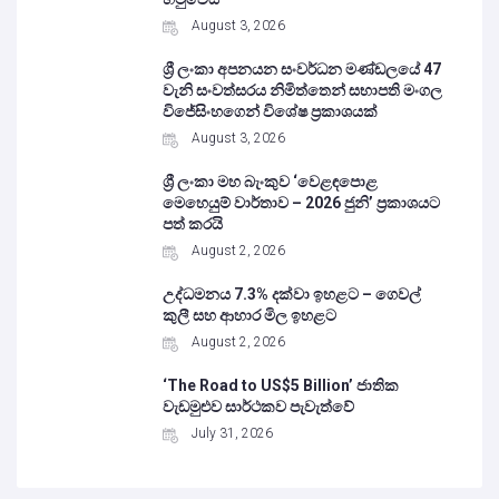
August 3, 2026
ශ්‍රී ලංකා අපනයන සංවර්ධන මණ්ඩලයේ 47
වැනි සංවත්සරය නිමිත්තෙන් සභාපති මංගල
විජේසිංහගෙන් විශේෂ ප්‍රකාශයක්
August 3, 2026
ශ්‍රී ලංකා මහ බැංකුව ‘වෙළඳපොළ
මෙහෙයුම් වාර්තාව – 2026 ජුනි’ ප්‍රකාශයට
පත් කරයි
August 2, 2026
උද්ධමනය 7.3% දක්වා ඉහළට – ගෙවල්
කුලී සහ ආහාර මිල ඉහළට
August 2, 2026
‘The Road to US$5 Billion’ ජාතික
වැඩමුළුව සාර්ථකව පැවැත්වේ
July 31, 2026