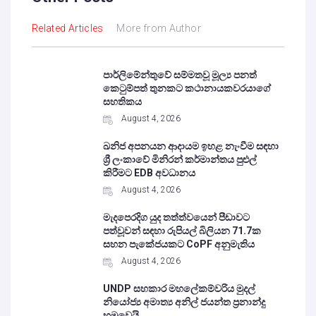
Related Articles
More from Author
පාර්ලිමේන්තුවේ සම්මතවූ මූල්‍ය පනත්
කෙටුම්පත් තුනකට කථානායකවරයාගේ
සහතිකය
August 4, 2026
ඛනිජ අපනයන ආදායම ඉහළ නැංවීම සඳහා
ශ්‍රී ලංකාවේ මිනිරන් කර්මාන්තය පුළුල්
කිරීමට EDB අවධානය
August 4, 2026
මැදපෙරදිග යුද තත්ත්වයෙන් පීඩාවට
පත්වූවන් සඳහා රුපියල් බිලියන 71.7ක
සහන පැකේජයකට CoPF අනුමැතිය
August 4, 2026
UNDP සහකාර මහලේකම්වරිය මුදල්
නියෝජ්‍ය අමාත්‍ය අනිල් ජයන්ත ප්‍රනාන්දු
හමුවෙයි