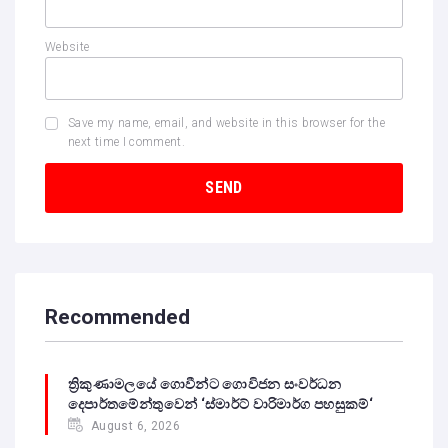
Website
Save my name, email, and website in this browser for the
next time I comment.
Recommended
ත්‍රිකුණාමලයේ ගොවීන්ට ගොවිජන සංවර්ධන
දෙපාර්තමේන්තුවෙන් ‘ස්මාර්ට් වාරිමාර්ග පහසුකම්‘
August 6, 2026