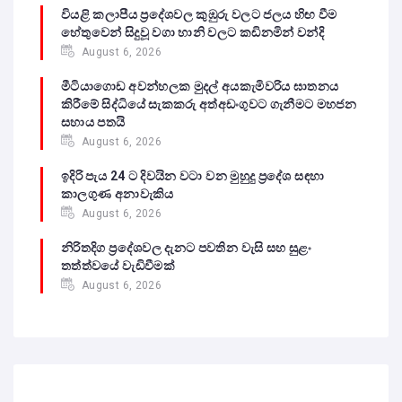
වියළි කලාපීය ප්‍රදේශවල කුඹුරු වලට ජලය හිඟ වීම
හේතුවෙන් සිදුවූ වගා හානි වලට කඩිනමින් වන්දි
August 6, 2026
මීටියාගොඩ අවන්හලක මුදල් අයකැමිවරිය ඝාතනය
කිරීමේ සිද්ධියේ සැකකරු අත්අඩංගුවට ගැනීමට මහජන
සහාය පතයි
August 6, 2026
ඉදිරි පැය 24 ට දිවයින වටා වන මුහුදු ප්‍රදේශ සඳහා
කාලගුණ අනාවැකිය
August 6, 2026
නිරිතදිග ප්‍රදේශවල දැනට පවතින වැසි සහ සුළං
තත්ත්වයේ වැඩිවීමක්
August 6, 2026