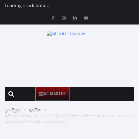
Loading stock data...
AD MASTER
මුල් පිටුව
ආර්ථික
ඉදිරි වසර 10 තුළ රට ඩොලර් බිලියන 300ක ආර්ථිකයක් කරා ගෙන යාම රජයේ
ඉලක්කයයි – නියෝජ්‍ය ඇමැති චතුරංග