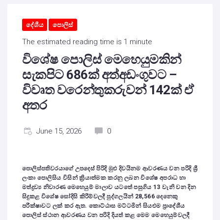
දේශීය
පොලිස්
The estimated reading time is 1 minute
විශේෂ පොලිස් මෙහෙයුමකින්
සැකපිට 686ක් අත්අඩංගුවට –
විවෘත වරෙන්තුකරුවන් 142ක් ඒ
අතර
June 15, 2026
0
පොලිස්පතිවරයාගේ උපදෙස් පිරිදි මුළු දිවයිනම ආවරණය වන පරිදි ශ්‍රී
ලංකා පොලිසිය විසින් ක්‍රියාත්මක කරනු ලබන විශේෂ අපරාධ හා
මත්ද්‍රව්‍ය නිවාරණ මෙහෙයුම් මාලාව යටතේ ‍පසුගිය 13 වැනි වන දින
සිදුකළ විශේෂ සෝදිසි කිරීම්වලදී පුද්ගලයින් 28,566 දෙනෙකු
පරීක්ෂාවට ලක් කර ඇත. කොට්ඨාස මට්ටමින් සියළුම ප්‍රාදේශීය
පොලිස් ස්ථාන ආවරණය වන පරිදි දියත් කළ මෙම මෙහෙයුම්වලදී