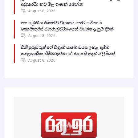
අඩුකරයි: නව මිල ගණන් මෙන්න
August 8, 2026
පහ ශ්‍රේණිය ශිෂ්‍යත්ව විභාගය හෙට – විභාග
කොමසාරිස් ජනරාල්වරියගෙන් විශේෂ දැනුම් දීමක්
August 8, 2026
විනිසුරුවරුන්ගේ විශ්‍රාම යාමේ වයස ඉහළ දැමීම:
ත්‍රෛනායික හිමිවරුන්ගෙන් ජනපති අනුරට ලිපියක්
August 8, 2026