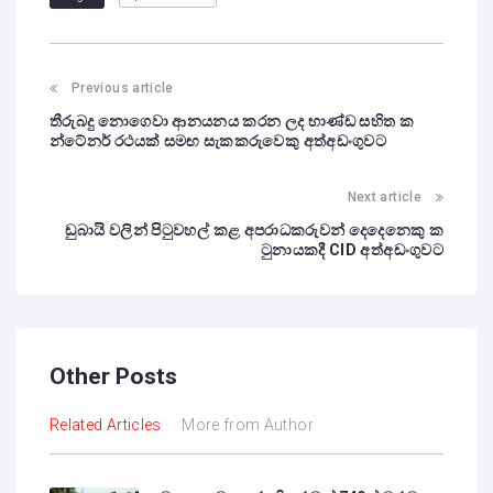
Previous article
තීරුබදු නොගෙවා ආනයනය කරන ලද භාණ්ඩ සහිත ක
න්ටේනර් රථයක් සමඟ සැකකරුවෙකු අත්අඩංගුවට
Next article
ඩුබායි වලින් පිටුවහල් කළ අපරාධකරුවන් දෙදෙනෙකු ක
ටුනායකදී CID අත්අඩංගුවට
Other Posts
Related Articles
More from Author