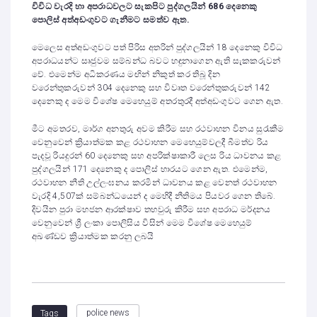
විවිධ වැරදි හා අපරාධවලට සැකපිට පුද්ගලයින් 686 දෙනෙකු
පොලිස් අත්අඩංගුවට ගැනීමට සමත්ව ඇත.
මෙලෙස අත්අඩංගුවට පත් පිරිස අතරින් පුද්ගලයින් 18 දෙනෙකු විවිධ
අපරාධයන්ට සෘජුවම සම්බන්ධ බවට හඳුනාගෙන ඇති සැකකරුවන්
වේ. එමෙන්ම අධිකරණය මඟින් නිකුත් කර තිබූ දින
වරෙන්තුකරුවන් 304 දෙනෙකු සහ විවෘත වරෙන්තුකරුවන් 142
දෙනෙකු ද මෙම විශේෂ මෙහෙයුම් අතරතුරදී අත්අඩංගුවට ගෙන ඇත.
මීට අමතරව, මාර්ග අනතුරු අවම කිරීම සහ රථවාහන විනය සුරැකීම
වෙනුවෙන් ක්‍රියාත්මක කළ රථවාහන මෙහෙයුම්වලදී බීමත්ව රිය
පැදවූ රියදුරන් 60 දෙනෙකු සහ අපරික්ෂාකාරී ලෙස රිය ධාවනය කළ
පුද්ගලයින් 171 දෙනෙකු ද පොලිස් භාරයට ගෙන ඇත. එමෙන්ම,
රථවාහන නීති උල්ලංඝනය කරමින් ධාවනය කළ වෙනත් රථවාහන
වැරදි 4,507ක් සම්බන්ධයෙන් ද මෙහිදී නීතිමය පියවර ගෙන තිබේ.
දිවයින පුරා මහජන ආරක්ෂාව තහවුරු කිරීම සහ අපරාධ මර්දනය
වෙනුවෙන් ශ්‍රී ලංකා පොලිසිය විසින් මෙම විශේෂ මෙහෙයුම්
අඛණ්ඩව ක්‍රියාත්මක කරනු ලබයි
police news
Tags