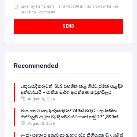
Save my name, email, and website in this browser for the
next time I comment.
Recommended
යතුරුපැදිකරුවන් SLS සහතික කළ හිස්වැස්මක් පැළඳීම
අනිවාර්යයි – ජාතික මාර්ග ආරක්ෂණ කවුන්සිලය
August 8, 2026
මාස හතට යතුරුපදිකරුවන් 749ක් මරුට:- ආරක්ෂිත
හිස්වැසුම් ආශ්‍රිත වැරදි සම්බන්ධයෙන් නඩු 271,890ක්
August 8, 2026
ලංකා සතොස අත්‍යවශ්‍ය ආහාර ද්‍රව්‍ය කිහිපයක මිල යළිත්