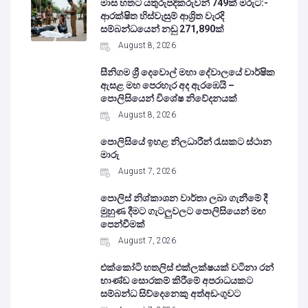
මාස හතට යතුරුපදිකරුවන් 749ක් මරුට:-
ආරක්ෂිත හිස්වැසුම් ආශ්‍රිත වැරදි
සම්බන්ධයෙන් නඩු 271,890ක්
August 8, 2026
සීනිගම ශ්‍රී දෙවොල් මහා දේවාලයේ වාර්ෂික
ඇසළ මහ පෙරහැර අද ඇරඹෙයි –
පොලිසියෙන් විශේෂ නිවේදනයක්
August 8, 2026
පොලිසියේ ඉහළ නිලධාරීන් රැසකට ස්ථාන
මාරු
August 7, 2026
පොලිස් නිශ්කාශන වාර්තා ලබා ගැනීමේ දී
මුහුණ දීමට ගැටලුවලට පොලිසියෙන් මඟ
පෙන්වීමක්
August 7, 2026
එක්කෝටි හතලිස් එක්ලක්ෂයක් වටිනා රන්
භාණ්ඩ සොරකම් කිරීමේ අපරාධයකට
සම්බන්ධ සිව්දෙනෙකු අත්අඩංගුවට