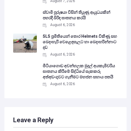
August 7, 2026
ස්වාමි පුරුෂයා විසින් තියුණු ආයුධයකින්
පහරදී බිරිඳ ඝාතනය කරයි
August 6, 2026
SLS ප්‍රමිතියෙන් තොර Helmets විකිණූ සහ
බෙදාහැරි වෙළෙඳසැලට හා බෙදාහරින්නාට
දඩ
August 6, 2026
මීටියාගොඩ අවන්හලක මුදල් අයකැමිවරිය
ඝාතනය කිරීමේ සිද්ධියේ සැකකරු
අත්අඩංගුවට ගැනීමට මහජන සහාය පතයි
August 6, 2026
Leave a Reply