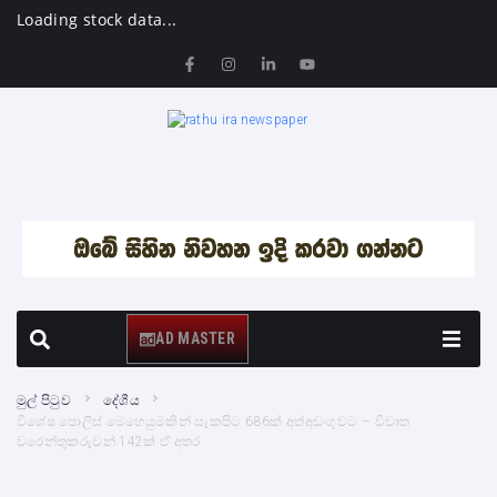
Loading stock data...
AD MASTER
මුල් පිටුව
දේශීය
විශේෂ පොලිස් මෙහෙයුමකින් සැකපිට 686ක් අත්අඩංගුවට – විවෘත
වරෙන්තුකරුවන් 142ක් ඒ අතර