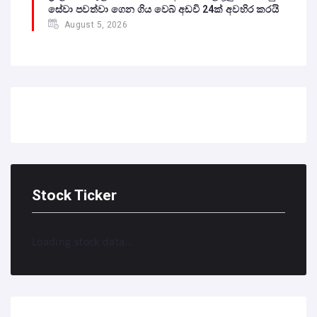
සේවා පවත්වා ගෙන ගිය වෙබ් අඩවි 24ක් අවහිර කරයි
August 5, 2026
Stock Ticker
Loading stock data...