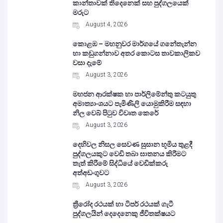
කාන්තාවක් තිදෙනෙක් සහ පුද්ගලයෙක්
මරුට
August 4, 2026
කොළඹ – මහනුවර මාර්ගයේ ගනේතැන්න
හා කඩුගන්නාව අතර කොටස තාවකාලිකව
වසා දැමේ
August 3, 2026
මහජන ආරක්ෂක හා පාර්ලිමේන්තු කටයුතු
අමාත්‍යාංශයට පැමිණිලි යොමුකිරීම සඳහා
නිල වෙබ් පිටුව විවෘත කෙරේ
August 3, 2026
දෙහිවල නිසල සෙවණ සුසාන භූමිය තුළදී
පුද්ගලයකුට වෙඩි තබා ඝාතනය කිරීමට
තැත් කිරීමේ සිද්ධියේ වෙඩික්කරු
අත්අඩංගුවට
August 3, 2026
ත්‍රීරෝද රථයක් හා ටිපර් රථයක් ගැටී
පුද්ගලයින් දෙදෙනෙකු ජීවිතක්ෂයට