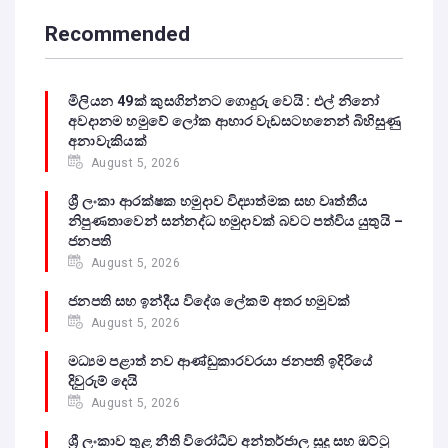
Recommended
මිලියන 49ක් කුසගින්නට ගොදුරු වෙයි : එල් නිනෝ
අවදානම හමුවේ ලෝක ආහාර වැඩසටහනෙන් බිහිසුණු
අනාවැකියක්
August 5, 2026
ශ්‍රී ලංකා ආරක්ෂක හමුදාව විද්‍යාත්මක සහ වෘත්තීය
නිපුණතාවෙන් සන්නද්ධ හමුදාවක් බවට පත්විය යුතුයි –
ජනපති
August 5, 2026
ජනපති සහ ඉන්දීය විදේශ ලේකම් අතර හමුවක්
August 5, 2026
මධ්‍යම පළාත් නව ආණ්ඩුකාරවරයා ජනපති ඉදිරියේ
දිවුරුම් දෙයි
August 5, 2026
ශ්‍රී ලංකාව තුළ නීති විරෝධීව අන්තර්ජාල සූදු සහ ඔට්ටු