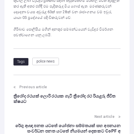
තුවාල ලබා වැඩිදුර ප්‍රතිකාර සඳහා තඹුත්තේගම රෝහල වෙත ඇතුලත්
කර ඇති අතර එහිදී එම පැදිකරුද මිය ගොස් ඇත. මරණකරුවන්
දෙදෙනා වයස අවුරුදු 63ක් සහ 28ක් වන රාජාංගනය වම් ඉවුර,
යායා 03 ප්‍රදේශයේ පදිංචිකරුවන් වේ.
ගිරිබාව පොලිසිය මගින් අනතුර සම්බන්ධයෙන් වැඩිදුර විමර්ශන
පවත්වාගෙන යනු ලබයි.
police news
Tags
Previous article
ත්‍රීරෝද රථයක් ලොරි රථයක ගැටී ත්‍රීරෝද රථ රියැදුරු ජීවිත
ක්ෂයට
Next article
රේගු ආඥා පනත යටතේ යෝජනා සම්මතයක් සහ අපනයන
සංවර්ධන පනත යටතේ නියමයන් දෙකකට CoPF අ