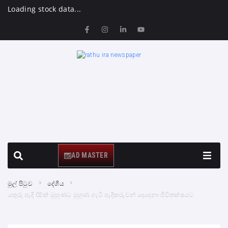
Loading stock data...
AD MASTER
මුල් පිටුව
දේශීය
යතුරු පැදි 02ක් මුහුණට මුහුණ ගැටී පැදිකරුවන් දෙදෙනා ජීවිතක්ෂයට.