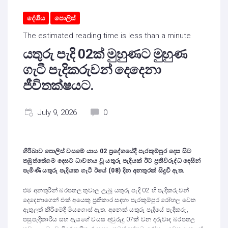
දේශීය
පොලිස්
The estimated reading time is less than a minute
යතුරු පැදි 02ක් මුහුණට මුහුණ
ගැටී පැදිකරුවන් දෙදෙනා
ජීවිතක්ෂයට.
July 9, 2026
0
ගිරිබාව පොලිස් වසමේ යාය 02 ප්‍රදේශයේදී පැරකුම්පුර දෙස සිට
තඹුත්තේගම දෙසට ධාවනය වූ යතුරු පැදියක් ඊට ප්‍රතිවිරුද්ධ දෙසින්
පැමිණි යතුරු පැදියක ගැටී ඊයේ (08) දින අනතුරක් සිදුවී ඇත.
එම අනතුරින් බරපතල තුවාල ලැබූ යතුරු පැදි 02 හි පැදිකරුවන්
දෙදෙනාගෙන් එක් අයෙකු ප්‍රතිකාර සඳහා පැරකුම්පුර රෝහල වෙත
ඇතුලත් කිරීමේදී මියගොස් ඇත. අනෙක් යතුරු පැදියේ පැදිකරු,
පසුපැදිකාරිය සහ ඇයගේ වයස අවුරුදු 07ක් වන දරුවාද බරපතල