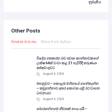
නුමැතිය
Other Posts
Related Articles
More from Author
විදේශ ගතකරන බව පවසා කාන්තාවකගේ
ලක්ෂ 64ක් වංචා කළ 21 හැවිරිදි තරුණයා
අත්අඩංගුවට
August 4, 2026
මහනුවර – කොළඹ මාර්ගයේ ගනේතැන්න
– කඩුගන්නාව අතර කොටස යළි රථ වාහන
ධාවනයට
August 4, 2026
මොරහේනගම නිවසක් නාය යයි –