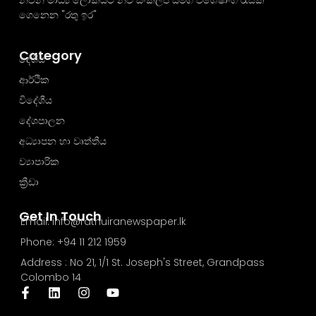
නවීන මාධ්‍ය ලෝකයට නව සංකල්ප සමග විශේෂාංග රැසක්
ගෙනෙන "රතු ඉර"
Category
දේශීය
ආර්ථික
විදේශීය
දේශපාලන
අධ්‍යාපන හා වෘත්තීය
ව්‍යාපාරික
ක්‍රීඩා
Get In Touch
Email: info@rathuiranewspaper.lk
Phone: +94 11 212 1959
Address : No 21, 1/1 St. Joseph's Street, Grandpass
Colombo 14