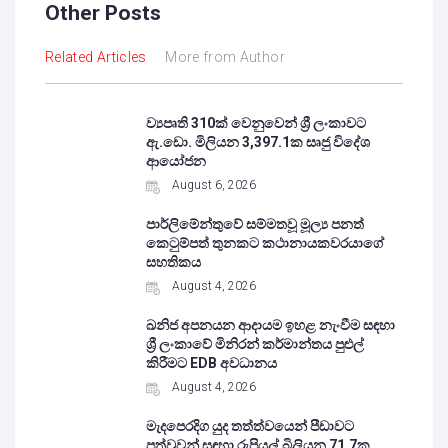
Other Posts
Related Articles
More from Author
ව්‍යපෘති 310ක් වෙනුවෙන් ශ්‍රී ලංකාවට
ඇ.ඩො. මිලියන 3,397.1ක සෘජු විදේශ
ආයෝජන
August 6, 2026
පාර්ලිමේන්තුවේ සම්මතවූ මූල්‍ය පනත්
කෙටුම්පත් තුනකට කථානායකවරයාගේ
සහතිකය
August 4, 2026
ඛනිජ අපනයන ආදායම ඉහළ නැංවීම සඳහා
ශ්‍රී ලංකාවේ මිනිරන් කර්මාන්තය පුළුල්
කිරීමට EDB අවධානය
August 4, 2026
මැදපෙරදිග යුද තත්ත්වයෙන් පීඩාවට
පත්වූවන් සඳහා රුපියල් බිලියන 71.7ක