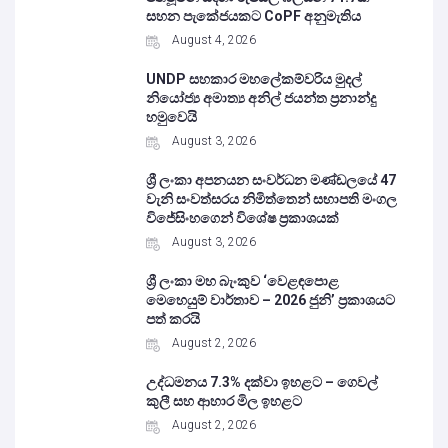
සහන පැකේජයකට CoPF අනුමැතිය
August 4, 2026
UNDP සහකාර මහලේකම්වරිය මුදල්
නියෝජ්‍ය අමාත්‍ය අනිල් ජයන්ත ප්‍රනාන්දු
හමුවෙයි
August 3, 2026
ශ්‍රී ලංකා අපනයන සංවර්ධන මණ්ඩලයේ 47
වැනි සංවත්සරය නිමිත්තෙන් සභාපති මංගල
විජේසිංහගෙන් විශේෂ ප්‍රකාශයක්
August 3, 2026
ශ්‍රී ලංකා මහ බැංකුව ‘වෙළඳපොළ
මෙහෙයුම් වාර්තාව – 2026 ජුනි’ ප්‍රකාශයට
පත් කරයි
August 2, 2026
උද්ධමනය 7.3% දක්වා ඉහළට – ගෙවල්
කුලී සහ ආහාර මිල ඉහළට
August 2, 2026