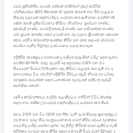
මෙම ප්‍රතිපත්තිය යටතේ, එක්සත් ජාතීන්ගේ පුළුල් ආර්ථික
වර්ගීකරණය (BEC Revision 5) පදනම් කරගත් නව සිව්-වැදෑරුම්
තීරුබදු ව්‍යුහයක් හඳුන්වා දීමට යෝජනා කර ඇති අතර, එමඟින් HS
කේත රැසක් ප්‍රතිසංවිධානය කිරීමට නියමිතය. ප්‍රාග්ධන භාණ්ඩ,
අතරමැදි භාණ්ඩ, සංවේදී අතරමැදි භාණ්ඩ සහ පාරිභෝජන භාණ්ඩ
යන ප්‍රධාන කාණ්ඩ හතර යටතේ නව බදු ව්‍යුහය ක්‍රියාත්මක කෙරෙන
අතර, දේශීය කර්මාන්ත ආරක්ෂා කිරීම සහ රාජ්‍ය ආදායම් ස්ථාවරව
පවත්වා ගැනීම පිළිබඳව ද අවධානය යොමු කර ඇත.
ඉදිකිරීම් ක්ෂේත්‍රයට සහනයක් ලබාදීමේ අරමුණින් ටයිල් සඳහා දැනට
පවතින 85-90% ඉහළ ඵලදායී බදු අනුපාතය 2029 වන විට
පියවරෙන් පියවර 20% දක්වා අඩු කිරීමට සැලසුම් කර ඇති බව ද
අනාවරණය විය. එමඟින් ඉදිකිරීම් පිරිවැය අඩුවී නිවාස හා යටිතල
පහසුකම් ආයෝජන සඳහා ධනාත්මක බලපෑමක් ඇතිවනු ඇතැයි
අපේක්ෂා කෙරේ.
දේශීය කර්මාන්තවල ඉල්ලීම් සැලකිල්ලට ගනිමින් විවිධ ක්ෂේත්‍ර
සඳහා නව ජාතික උප-බෙදුම් හඳුන්වාදීමට ද යෝජනා කර තිබේ.
තවද, 2029 වන විට CESS සහ PAL වැනි පැරා තීරුබදු ක්‍රමානුකූලව
ඉවත් කර සරල තීරු බදු ක්‍රමයක් කරා ගමන් කිරීම රජයේ ඉලක්කය
බවද නිලධාරීහු පෙන්වා දුන්හ. බදු ලිහිල් කිරීමත් සමඟ ඇතිවිය හැකි
අහිතකර බලපෑම් අවම කිරීම සඳහා ගත හැකි පියවරයන් පිළිබඳව ද