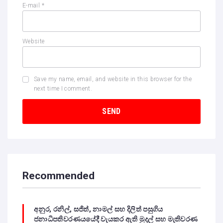
E-mail
*
Website
Save my name, email, and website in this browser for the
next time I comment.
Recommended
අනුර, රනිල්, සජිත්, නාමල් සහ දිලිත් පසුගිය
ජනාධිපතිවරණයයේදී වැයකර ඇති මුදල් සහ මැතිවරණ