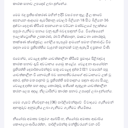
කාරක සභාව උපදෙස් ලබා දුන්නේය.
මෙම බදු ප්‍රතිසංස්කරණ මඟින් ඉදිරි වසර පහ තුළ ශ්‍රී ලංකාවේ
අපනයන ආදායම ඇමරිකානු ඩොලර් බිලියන 18 සිට බිලියන 36
දක්වා දෙගුණ කිරීමේ අපනයන සංවර්ධන මණ්ඩලයේ ඉලක්කය
සපුරා ගැනීමට සහාය වනු ඇති බවද සඳහන් විය. විශේෂයෙන්
ඉලෙක්ට්‍රොනික උපකරණ, රබර් නිෂ්පාදන, ඖෂධ හා තොරතුරු
තාක්ෂණ ක්ෂේත්‍රවල ගෝලීය සැපයුම් දාමයන් සමඟ ඒකාබද්ධ වීම
සඳහා මෙම ප්‍රතිපත්තිය වැදගත් පදනමක් වනු ඇතැයි ද ප්‍රකාශ විණි.
එමෙන්ම, වෙළෙඳ දත්ත යාවත්කාලීන කිරීමේ ප්‍රමාදය පිළිබඳවද
කාරක සභාව දැඩි අවධානය යොමු කළේය. වෙළඳ හා ආයෝජන
ප්‍රතිපත්ති දෙපාර්තමේන්තුව සතු වෙළෙඳ දත්ත 2021 වසරෙන් පසු
යාවත්කාලීන වී නොමැති බව සභාපතිවරයාගේ අවධානයට ලක් වූ
අතර, දත්ත මත පදනම් වූ ප්‍රතිපත්ති සම්පාදනය සඳහා අවශ්‍ය සියලු
වෙළෙඳ දත්ත සහ අදාළ තොරතුරු සතියක් ඇතුළත යාවත්කාලීන
කරන ලෙස අදාළ නිලධාරීන්ට කාරක සභාව උපදෙස් ලබා දුන්නේය.
මෙම ගැසට් නිවේදන අද (08) පාර්ලිමේන්තුවේ විවාදයට ගැනීමෙන්
අනතුරුව අනුමැතිය ලබා ගැනීමට ගැනීමට නියමිතය.
නියෝජ්‍ය අමාත්‍ය චතුරංග අබේසිංහ, නියෝජ්‍ය අමාත්‍ය ආචාර්ය
කෞශල්‍යා ආරියරත්න, පාර්ලිමේන්තු මන්ත්‍රීවරයන් වන රවි