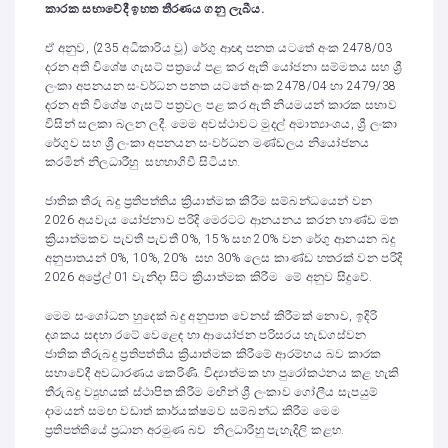
කාරක සභාවේදී ඉහත තීරණය ගනු ලැබීය.
ඒ අනුව, (235 අධිකාරිය වූ) රේගු ආඥා පනත යටතේ අංක 2478/03
දරන අති විශේෂ ගැසට් පත්‍රයේ පළ කර ඇති යෝජනා සම්මතය සහ ශ්‍රී
ලංකා අපනයන සංවර්ධන පනත යටතේ අංක 2478/04 හා 2479/38
දරන අති විශේෂ ගැසට් පත්‍රවල පළ කර ඇති නියමයන් කාරක සභාව
විසින් සලකා බලන ලදී. මෙම අවස්ථාවට මුදල් අමාත්‍යාංශය, ශ්‍රී ලංකා
රේගුව සහ ශ්‍රී ලංකා අපනයන සංවර්ධන මණ්ඩලය නියෝජනය
කරමින් නිලධාරීහු සහභාගිවී සිටියහ.
ජාතික තීරු බදු ප්‍රතිපත්තිය ක්‍රියාත්මක කිරීම සම්බන්ධයෙන් වන
2026 අයවැය යෝජනාව පරිදි මෙරටට ආනයනය කරන භාණ්ඩ මත
ක්‍රියාත්මකව පැවතී පැවතී 0%, 15% සහ 20% වන රේගු ආනයන බදු
අනුපාතයන් 0%, 10%, 20% සහ 30% ලෙස කාණ්ඩ හතරක් වන පරිදි
2026 අප්‍රේල් 01 වැනිදා සිට ක්‍රියාත්මක කිරීම මේ අනුව සිදුවේ.
මෙම සංශෝධන හුදෙක් බදු අනුපාත වෙනස් කිරීමක් නොව, ඉදිරි
දශකය සඳහා රටේ වෙළෙඳ හා ආයෝජන පරිසරය හැඩගස්වන
ජාතික තීරුබදු ප්‍රතිපත්තිය ක්‍රියාත්මක කිරීමේ ආරම්භය බව කාරක
සභාවේදී අවධාරණය කෙරිණි. විද්‍යාත්මක හා පුරෝකථනය කළ හැකි
තීරුබදු ව්‍යුහයක් ස්ථාපිත කිරීම මඟින් ශ්‍රී ලංකාව ගෝලීය සැපයුම්
දාමයන් සමඟ වඩාත් කාර්යක්ෂමව සම්බන්ධ කිරීම මෙම
ප්‍රතිපත්තියේ ප්‍රධාන අරමුණ බව නිලධාරීහු පැහැදිලි කළහ.