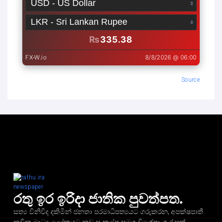
Source
රතු ඉර ඉරිදා ජාතික පුවත්පත.
සත්‍ය විනිවිද දකිමින් ජනතා පරමාධිපත්‍යයට ගරුකරන, අපක්ෂපාතී