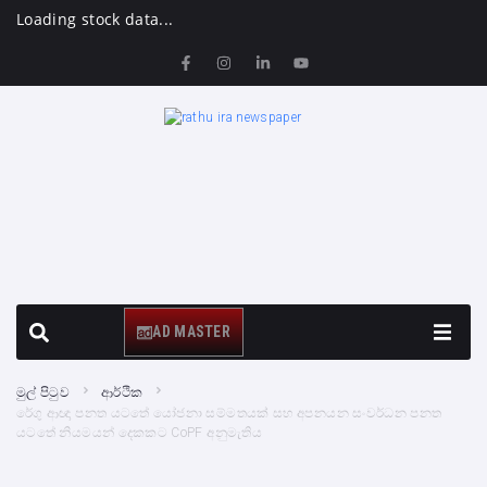
Loading stock data...
AD MASTER
මුල් පිටුව
ආර්ථික
රේගු ආඥා පනත යටතේ යෝජනා සම්මතයක් සහ අපනයන සංවර්ධන පනත
යටතේ නියමයන් දෙකකට CoPF අනුමැතිය