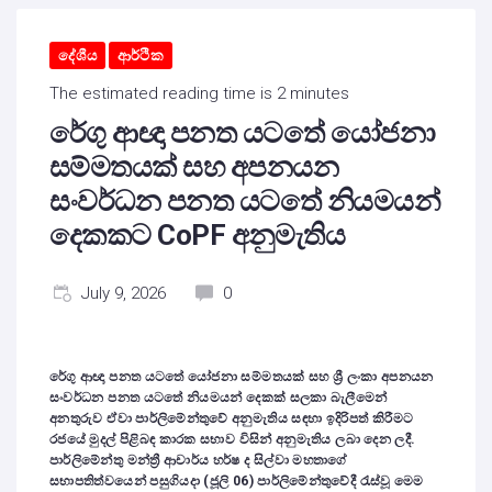
දේශීය
ආර්ථික
The estimated reading time is 2 minutes
රේගු ආඥා පනත යටතේ යෝජනා
සම්මතයක් සහ අපනයන
සංවර්ධන පනත යටතේ නියමයන්
දෙකකට CoPF අනුමැතිය
July 9, 2026
0
රේගු ආඥා පනත යටතේ යෝජනා සම්මතයක් සහ ශ්‍රී ලංකා අපනයන
සංවර්ධන පනත යටතේ නියමයන් දෙකක් සලකා බැලීමෙන්
අනතුරුව ඒවා පාර්ලිමේන්තුවේ අනුමැතිය සඳහා ඉදිරිපත් කිරීමට
රජයේ මුදල් පිළිබඳ කාරක සභාව විසින් අනුමැතිය ලබා දෙන ලදී.
පාර්ලිමේන්තු මන්ත්‍රී ආචාර්ය හර්ෂ ද සිල්වා මහතාගේ
සභාපතිත්වයෙන් පසුගියදා (ජූලි 06) පාර්ලිමේන්තුවේදී රැස්වූ මෙම