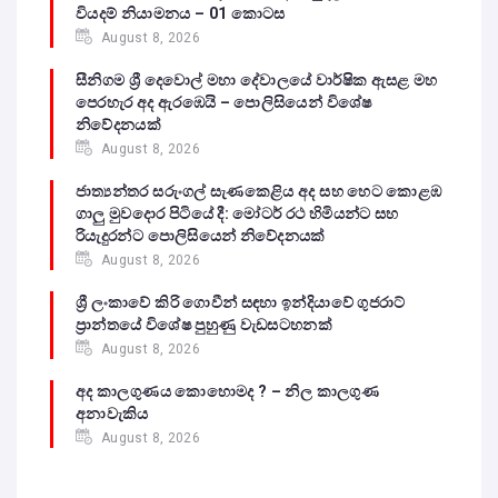
වියදම් නියාමනය – 01 කොටස
August 8, 2026
සීනිගම ශ්‍රී දෙවොල් මහා දේවාලයේ වාර්ෂික ඇසළ මහ
පෙරහැර අද ඇරඹෙයි – පොලිසියෙන් විශේෂ
නිවේදනයක්
August 8, 2026
ජාත්‍යන්තර සරුංගල් සැණකෙළිය අද සහ හෙට කොළඹ
ගාලු මුවදොර පිටියේ දී: මෝටර් රථ හිමියන්ට සහ
රියැදුරන්ට පොලිසියෙන් නිවේදනයක්
August 8, 2026
ශ්‍රී ලංකාවේ කිරි ගොවීන් සඳහා ඉන්දියාවේ ගුජරාට්
ප්‍රාන්තයේ විශේෂ පුහුණු වැඩසටහනක්
August 8, 2026
අද කාලගුණය කොහොමද ? – නිල කාලගුණ
අනාවැකිය
August 8, 2026