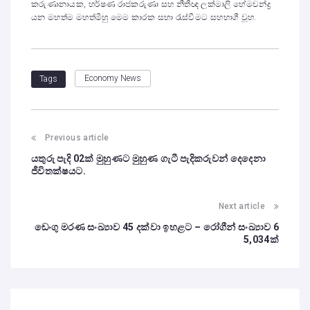
කරුණානායක, හර්ෂණ රාජකරුණා සහ නීතීඥ ලක්මාලි හේමචන්ද්‍ර
යන මහත්ම මහත්මීහු මෙම කාරක සභා රැස්වීමට සහභාගී වූහ.
Economy News
Tags
Previous article
යතුරු පැදි 02ක් මුහුණට මුහුණ ගැටී පැදිකරුවන් දෙදෙනා
ජීවිතක්ෂයට.
Next article
ඩෙංගු මරණ සංඛ්‍යාව 45 දක්වා ඉහළට – රෝගීන් සංඛ්‍යාව 6
5,034ක්