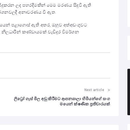
 සිදුකරන ලද පහරදීමකින් මෙම මරණය සිදුවී ඇති
මර්ශනවලදී අනාවරණය වී ඇත.
දේශයෙන් පළාගොස් ඇති අතර, ඔහුව අත්අඩංගුවට
නිලධාරීන් කණ්ඩායමක් වැඩිදුර විමර්ශන
Next article
ලිට්‍රෝ ගෑස් මිල අඩු කිරීමට ආපනශාලා හිමියන්ගේ සංග
මයෙන් ක්ෂණික ප්‍රතිචාරයක්