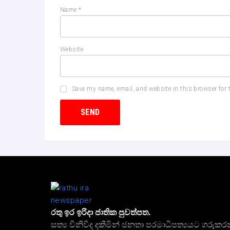
Name
*
Website
Save my name, email, and website in this browser for 
රතු ඉර ඉරිදා ජාතික පුවත්පත.
සත්‍ය විනිවිද දකිමින් ජනතා පරමාධිපත්‍යයට ගරුකර