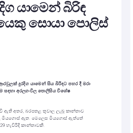
දිග යාමෙන් බිරිඳ
යෙකු සොයා පොලිස්
ආරවුලක් දුරදිග යාමෙන් සිය බිරිඳට පහර දී මරා
නීම සඳහා අරලගංවිල පොලිසිය විශේෂ
ිදුවී ඇති අතර, බරපතළ තුවාල ලැබූ කාන්තාව
සු මියගොස් ඇත. මෙලෙස මියගොස් ඇත්තේ
29 හැවිරිදි කාන්තාවකි.