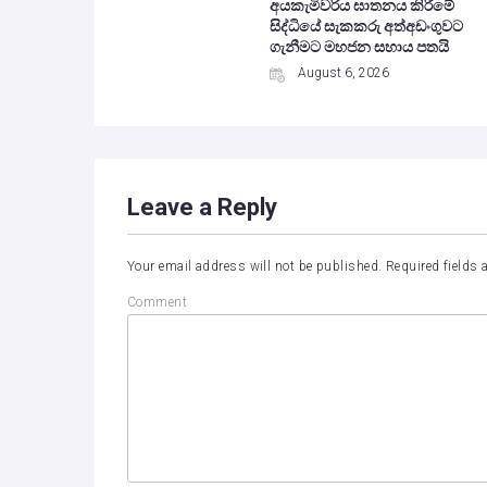
අයකැමිවරිය ඝාතනය කිරීමේ
සිද්ධියේ සැකකරු අත්අඩංගුවට
ගැනීමට මහජන සහාය පතයි
August 6, 2026
Leave a Reply
Your email address will not be published.
Required fields
Comment