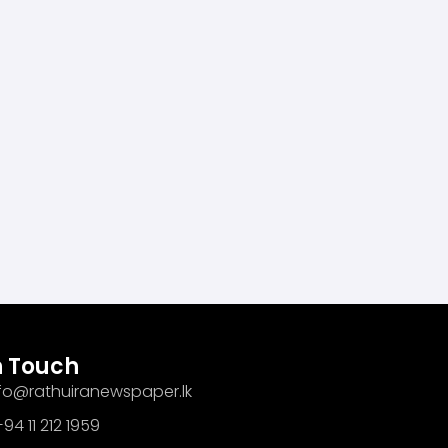
n Touch
info@rathuiranewspaper.lk
94 11 212 1959