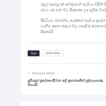
පවුල් ආරවුලක් හේතුවෙන් සැමියා විසින්
බවට මේ වන විට සිදුකරන ලද මූලික වි
සිද්ධියට සම්බන්ධ සැකකාර සැමියා ප්‍ර
ගැනීම සඳහා අරලගංවිල පොලිස් ස්ථානයේ 
සිදුකරයි.
police news
Tags
Previous article
සූරියපුර ප්‍රදේශයේදී වන අලි ප්‍රහාරයකින් පුද්ගලයෙකු
මියයයි