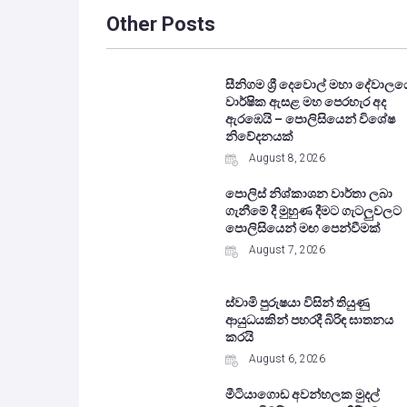
Other Posts
සීනිගම ශ්‍රී දෙවොල් මහා දේවාලය
වාර්ෂික ඇසළ මහ පෙරහැර අද
ඇරඹෙයි – පොලිසියෙන් විශේෂ
නිවේදනයක්
August 8, 2026
පොලිස් නිශ්කාශන වාර්තා ලබා
ගැනීමේ දී මුහුණ දීමට ගැටලුවලට
පොලිසියෙන් මඟ පෙන්වීමක්
August 7, 2026
ස්වාමි පුරුෂයා විසින් තියුණු
ආයුධයකින් පහරදී බිරිඳ ඝාතනය
කරයි
August 6, 2026
මීටියාගොඩ අවන්හලක මුදල්