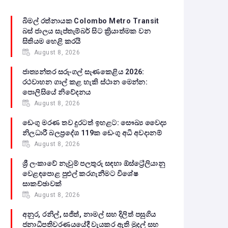
බිමල් රත්නායක Colombo Metro Transit
බස් ජාලය සැප්තැම්බර් සිට ක්‍රියාත්මක වන
සිතියම හෙළි කරයි
August 8, 2026
ජාත්‍යන්තර සරුංගල් සැණකෙළිය 2026:
රථවාහන ගාල් කළ හැකි ස්ථාන මෙන්න:
පොලිසියේ නිවේදනය
August 8, 2026
ඩෙංගු මරණ තව දුරටත් ඉහළට: සෞඛ්‍ය වෛද්‍ය
නිලධාරී බලප්‍රදේශ 119ක ඩෙංගු අධි අවදානම්
August 8, 2026
ශ්‍රී ලංකාවේ නැවුම් පලතුරු සඳහා ඕස්ට්‍රේලියානු
වෙළඳපොළ පුළුල් කරගැනීමට විශේෂ
සාකච්ඡාවක්
August 8, 2026
අනුර, රනිල්, සජිත්, නාමල් සහ දිලිත් පසුගිය
ජනාධිපතිවරණයයේදී වැයකර ඇති මුදල් සහ