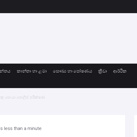
ාන්තය
කාන්තා හා ළමා
සෞඛ්‍ය හා පෝෂණය
ක්‍රීඩා
ආර්ථික
යෙකු සොයා පොලිස් පරීක්ෂණ
s less than a minute