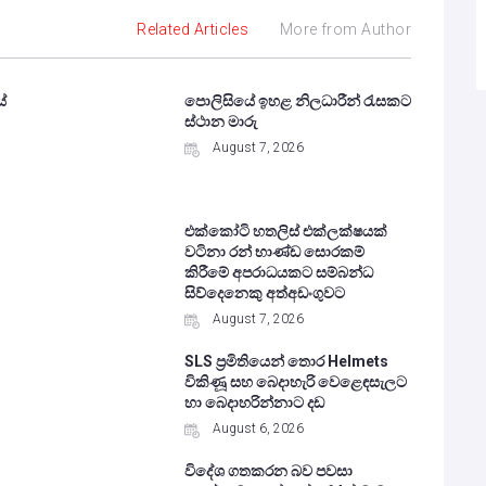
Related Articles
More from Author
ේ
පොලිසියේ ඉහළ නිලධාරීන් රැසකට
ස්ථාන මාරු
August 7, 2026
එක්කෝටි හතලිස් එක්ලක්ෂයක්
වටිනා රන් භාණ්ඩ සොරකම්
කිරීමේ අපරාධයකට සම්බන්ධ
සිව්දෙනෙකු අත්අඩංගුවට
August 7, 2026
SLS ප්‍රමිතියෙන් තොර Helmets
විකිණූ සහ බෙදාහැරි වෙළෙඳසැලට
හා බෙදාහරින්නාට දඩ
August 6, 2026
විදේශ ගතකරන බව පවසා