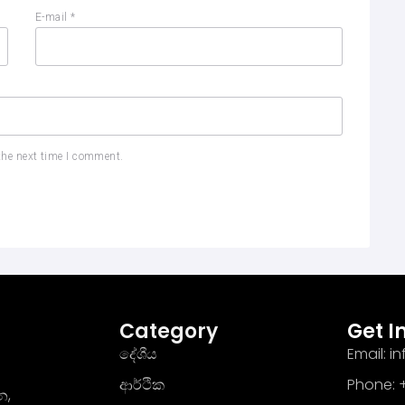
E-mail
*
the next time I comment.
Category
Get I
දේශීය
Email: 
ආර්ථික
Phone: +
න,