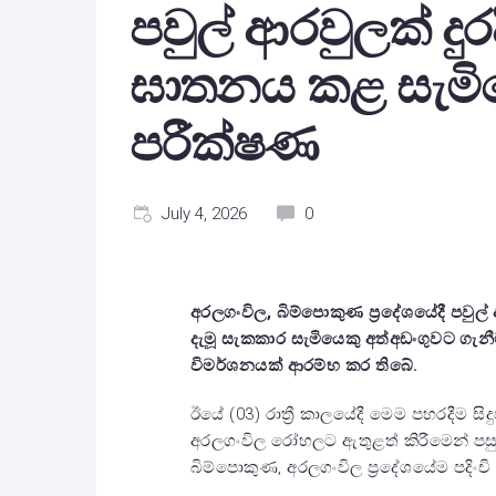
පවුල් ආරවුලක් දුර
ඝාතනය කළ සැමි
පරීක්ෂණ
July 4, 2026
0
අරලගංවිල, බිම්පොකුණ ප්‍රදේශයේදී පවුල් 
දැමූ සැකකාර සැමියෙකු අත්අඩංගුවට ගැ
විමර්ශනයක් ආරම්භ කර තිබේ.
ඊයේ (03) රාත්‍රී කාලයේදී මෙම පහරදීම ස
අරලගංවිල රෝහලට ඇතුළත් කිරීමෙන් ප
බිම්පොකුණ, අරලගංවිල ප්‍රදේශයේම පදිංචි 