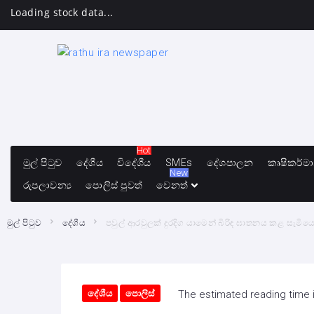
Loading stock data...
Hot
මුල් පිටුව
දේශීය
විදේශීය
SMEs
දේශපාලන
කෘෂිකර්ම
New
රුපලාවන්‍ය
පොලිස් පුවත්
වෙනත්
මුල් පිටුව
දේශීය
පවුල් ආරවුලක් දුරදිග යාමෙන් බිරිඳ ඝාතනය කළ සැමි
දේශීය
පොලිස්
The estimated reading time i