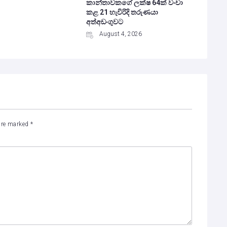
කාන්තාවකගේ ලක්ෂ 64ක් වංචා
කළ 21 හැවිරිදි තරුණයා
අත්අඩංගුවට
August 4, 2026
 are marked
*