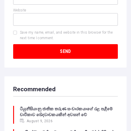
Website
Save my name, email, and website in this browser for the
next time I comment.
Recommended
ටියුනීසියානු ජාතික තරුණ සංචාරකයාගේ රළ පැදීමේ
චාරිකාව ඛේදවාචකයකින් අවසන් වේ‍
August 9, 2026