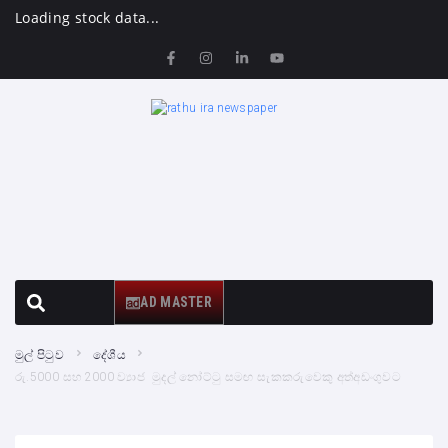
Loading stock data...
AD MASTER
මුල් පිටුව
දේශීය
රු.5000 සහ 2000 ව්‍යාජ මුදල් නෝට්ටු සමඟ සැකකරුවෙකු අත්අඩංගුවට