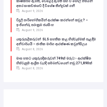
කෘෂිකර්ම ඇමති, වෙළෙඳ ඇමති සහ වී මෝල් හිමියන්
අතර සාකච්ඡාවේ දී විශේෂ තීන්දුවක් ගනී
August 9, 2026
විදුලි පාරිභෝගිකයින් ආරක්ෂා කරන්නේ කවුද ? –
ඉංජිනේරු පරාක්‍රම ජයසිංහ
August 9, 2026
යතුරුපැදිකරුවන් SLS සහතික කළ හිස්වැස්මක් පැළඳීම
අනිවාර්යයි – ජාතික මාර්ග ආරක්ෂණ කවුන්සිලය
August 8, 2026
මාස හතට යතුරුපදිකරුවන් 749ක් මරුට:- ආරක්ෂිත
හිස්වැසුම් ආශ්‍රිත වැරදි සම්බන්ධයෙන් නඩු 271,890ක්
August 8, 2026