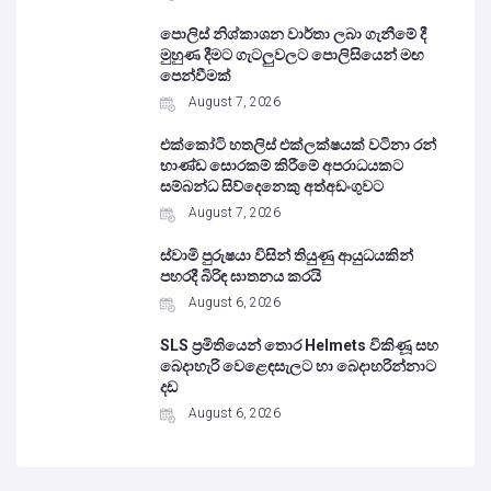
පොලිස් නිශ්කාශන වාර්තා ලබා ගැනීමේ දී
මුහුණ දීමට ගැටලුවලට පොලිසියෙන් මඟ
පෙන්වීමක්
August 7, 2026
එක්කෝටි හතලිස් එක්ලක්ෂයක් වටිනා රන්
භාණ්ඩ සොරකම් කිරීමේ අපරාධයකට
සම්බන්ධ සිව්දෙනෙකු අත්අඩංගුවට
August 7, 2026
ස්වාමි පුරුෂයා විසින් තියුණු ආයුධයකින්
පහරදී බිරිඳ ඝාතනය කරයි
August 6, 2026
SLS ප්‍රමිතියෙන් තොර Helmets විකිණූ සහ
බෙදාහැරි වෙළෙඳසැලට හා බෙදාහරින්නාට
දඩ
August 6, 2026