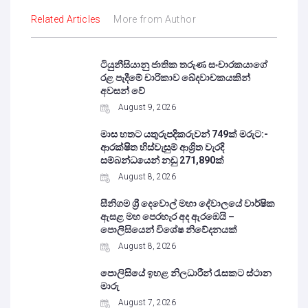
Related Articles
More from Author
ටියුනීසියානු ජාතික තරුණ සංචාරකයාගේ
රළ පැදීමේ චාරිකාව ඛේදවාචකයකින්
අවසන් වේ‍
August 9, 2026
මාස හතට යතුරුපදිකරුවන් 749ක් මරුට:-
ආරක්ෂිත හිස්වැසුම් ආශ්‍රිත වැරදි
සම්බන්ධයෙන් නඩු 271,890ක්
August 8, 2026
සීනිගම ශ්‍රී දෙවොල් මහා දේවාලයේ වාර්ෂික
ඇසළ මහ පෙරහැර අද ඇරඹෙයි –
පොලිසියෙන් විශේෂ නිවේදනයක්
August 8, 2026
පොලිසියේ ඉහළ නිලධාරීන් රැසකට ස්ථාන
මාරු
August 7, 2026