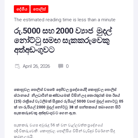
දේශීය
පොලිස්
The estimated reading time is less than a minute
රු.5000 සහ 2000 ව්‍යාජ මුදල්
නෝට්ටු සමඟ සැකකරුවෙකු
අත්අඩංගුවට
April 26, 2026
0
කොහුවල පොලිස් වසමේ දෙහිවල ප්‍රදේශයේදී කොහුවල පොලිස්
ස්ථානයේ නිලධාරීන් කණ්ඩායමක් විසින් ලද තොරතුරක් මත ඊයේ
(25) රාත්‍රියේ වැටලීමක් සිදුකර රුපියල් 5000 ව්‍යාජ මුදල් නොට්ටු 05
ක් හා රුපියල් 2000 මුදල් නෝට්ටු 38 ක් සන්තකයේ තබාගෙන සිටි
සැකකරුවෙකු අත්අඩංගුවට ගෙන ඇත.
සැකකරු වයස අවුරුදු 56 ක් වන වැල්ලවත්ත ප්‍රදේශයේ
පදිංචිකරුවෙකි. කොහුවල පොලිසිය විසින් වැඩිදුර විමර්ශන සිදු
කරනු ලබයි.