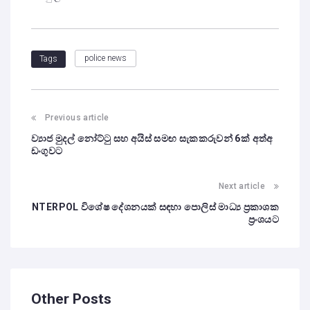
police news
Tags
Previous article
ව්‍යාජ මුදල් නෝට්ටු සහ අයිස් සමඟ සැකකරුවන් 6ක් අත්අ
ඩංගුවට
Next article
NTERPOL විශේෂ දේශනයක් සඳහා පොලිස් මාධ්‍ය ප්‍රකාශක
ප්‍රංශයට
Other Posts