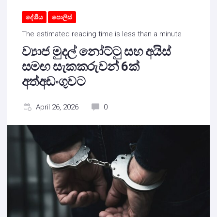
දේශීය
පොලිස්
The estimated reading time is less than a minute
ව්‍යාජ මුදල් නෝට්ටු සහ අයිස්
සමඟ සැකකරුවන් 6ක්
අත්අඩංගුවට
April 26, 2026
0