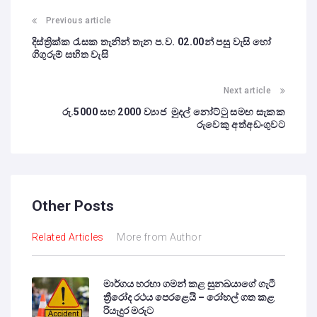
Previous article
දිස්ත්‍රික්ක රැසක තැනින් තැන ප.ව. 02.00න් පසු වැසි හෝ
ගිගුරුම් සහිත වැසි
Next article
රු.5000 සහ 2000 ව්‍යාජ මුදල් නෝට්ටු සමඟ සැකක
රුවෙකු අත්අඩංගුවට
Other Posts
Related Articles
More from Author
මාර්ගය හරහා ගමන් කළ සුනඛයාගේ ගැටී
ත්‍රීරෝද රථය පෙරළෙයි – රෝහල් ගත කළ
රියැදුර මරුට