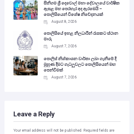
සීනිගම ශ්‍රී දෙවොල් මහා දේවාලයේ වාර්ෂික
ඇසළ මහ පෙරහැර අද ඇරඹෙයි –
පොලිසියෙන් විශේෂ නිවේදනයක්
August 8, 2026
පොලිසියේ ඉහළ නිලධාරීන් රැසකට ස්ථාන
මාරු
August 7, 2026
පොලිස් නිශ්කාශන වාර්තා ලබා ගැනීමේ දී
මුහුණ දීමට ගැටලුවලට පොලිසියෙන් මඟ
පෙන්වීමක්
August 7, 2026
Leave a Reply
Your email address will not be published.
Required fields are