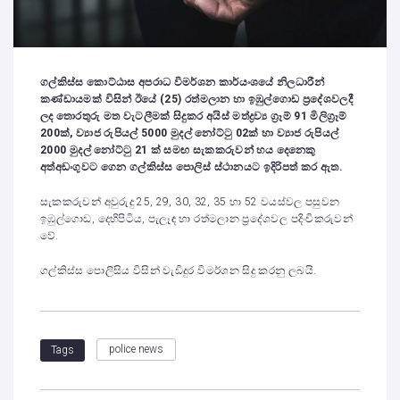
ගල්කිස්ස කොට්ඨාස අපරාධ විමර්ශන කාර්යංශයේ නිලධාරීන්
කණ්ඩායමක් විසින් ඊයේ (25) රත්මලාන හා ඉඹුල්ගොඩ ප්‍රදේශවලදී
ලද තොරතුරු මත වැටලීමක් සිදුකර අයිස් මත්ද්‍රව්‍ය ග්‍රෑම් 91 මිලිග්‍රෑම්
200ක්
, ව්‍යාජ රුපියල් 5000 මුදල් නෝට්ටු 02ක් හා ව්‍යාජ රුපියල්
2000 මුදල් නෝට්ටු 21 ක් සමඟ සැකකරුවන් හය දෙනෙකු
අත්අඩංගුවට ගෙන ගල්කිස්ස පොලිස් ස්ථානයට ඉදිරිපත් කර ඇත.
සැකකරුවන් අවුරුදු 25, 29, 30, 32, 35 හා 52 වයස්වල පසුවන
ඉඹුල්ගොඩ, දෙහිපිටිය, පැලෑඳ හා රත්මලාන ප්‍රදේශවල පදිංචිකරුවන්
වේ.
ගල්කිස්ස පොලිසිය විසින් වැඩිදුර විමර්ශන සිදු කරනු ලබයි.
police news
Tags