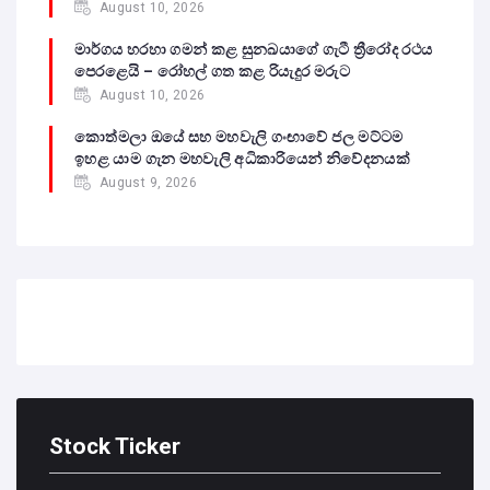
August 10, 2026
මාර්ගය හරහා ගමන් කළ සුනඛයාගේ ගැටී ත්‍රීරෝද රථය
පෙරළෙයි – රෝහල් ගත කළ රියැදුර මරුට
August 10, 2026
කොත්මලා ඔයේ සහ මහවැලි ගංඟාවේ ජල මට්ටම
ඉහළ යාම ගැන මහවැලි අධිකාරියෙන් නිවේදනයක්
August 9, 2026
Stock Ticker