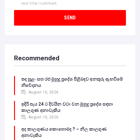
next time I comment.
Recommended
තද සුළං සහ රළු මුහුදු ප්‍රදේශ පිළිබඳව අනතුරු ඇඟවීමේ
නිවේදනය
August 10, 2026
ඉදිරි පැය 24 ට දිවයින වටා වන මුහුදු ප්‍රදේශ සඳහා
කාලගුණ අනාවැකිය
August 10, 2026
අද කාලගුණය කොහොමද ? – නිල කාලගුණ
අනාවැකිය