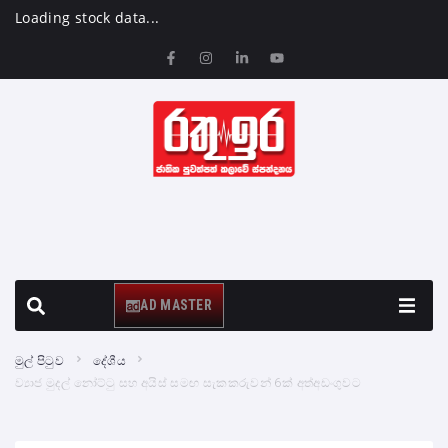
Loading stock data...
AD MASTER
මුල් පිටුව
දේශීය
ව්‍යාජ මුදල් නෝට්ටු සහ අයිස් සමඟ සැකකරුවන් 6ක් අත්අඩංගුවට