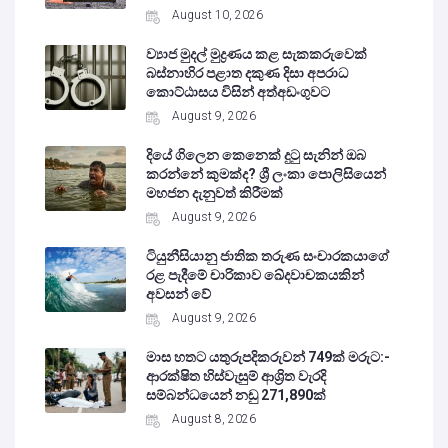
August 10, 2026
ව්‍යාජ මුදල් මුද්‍රණය කළ සැකකරුවෙක්
බස්නාහිර පළාත දකුණ දිසා අපරාධ
කොට්ඨාසය විසින් අත්අඩංගුවට
August 9, 2026
දියේ ගිලෙන කෙනෙක් දුටු සැනින් ඔබ
කරන්නේ කුමක්ද? ශ්‍රී ලංකා පොලිසියෙන්
මහජන දැනුවත් කිරීමක්
August 9, 2026
ටියුනීසියානු ජාතික තරුණ සංචාරකයාගේ
රළ පැදීමේ චාරිකාව ඛේදවාචකයකින්
අවසන් වේ‍
August 9, 2026
මාස හතට යතුරුපදිකරුවන් 749ක් මරුට:-
ආරක්ෂිත හිස්වැසුම් ආශ්‍රිත වැරදි
සම්බන්ධයෙන් නඩු 271,890ක්
August 8, 2026