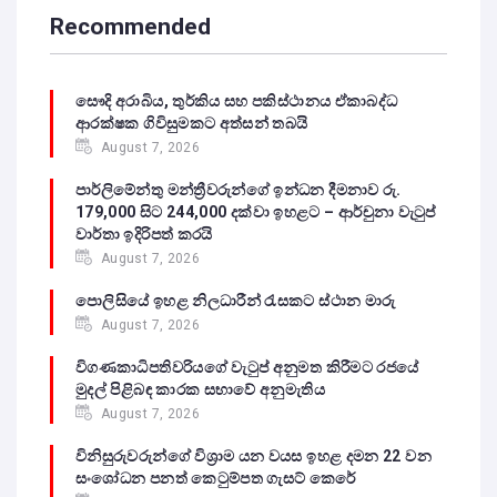
Recommended
සෞදි අරාබිය, තුර්කිය සහ පකිස්ථානය ඒකාබද්ධ
ආරක්ෂක ගිවිසුමකට අත්සන් තබයි
August 7, 2026
පාර්ලිමේන්තු මන්ත්‍රීවරුන්ගේ ඉන්ධන දීමනාව රු.
179,000 සිට 244,000 දක්වා ඉහළට – ආර්චුනා වැටුප්
වාර්තා ඉදිරිපත් කරයි
August 7, 2026
පොලිසියේ ඉහළ නිලධාරීන් රැසකට ස්ථාන මාරු
August 7, 2026
විගණකාධිපතිවරියගේ වැටුප් අනුමත කිරීමට රජයේ
මුදල් පිළිබඳ කාරක සභාවේ අනුමැතිය
August 7, 2026
විනිසුරුවරුන්ගේ විශ්‍රාම යන වයස ඉහළ දමන 22 වන
සංශෝධන පනත් කෙටුම්පත ගැසට් කෙරේ