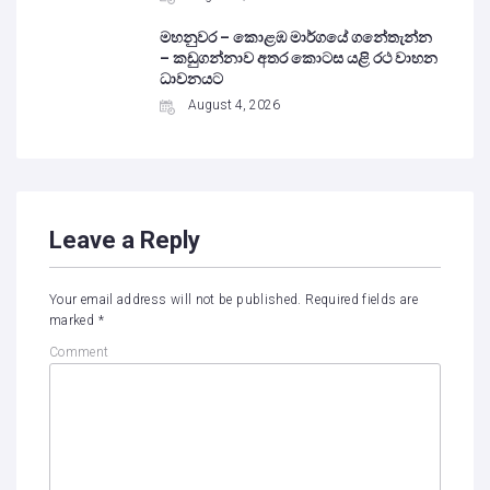
මහනුවර – කොළඹ මාර්ගයේ ගනේතැන්න
– කඩුගන්නාව අතර කොටස යළි රථ වාහන
ධාවනයට
August 4, 2026
Leave a Reply
Your email address will not be published.
Required fields are
marked
*
Comment