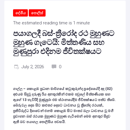
දේශීය
පොලිස්
The estimated reading time is 1 minute
පයාගලදී බස්-ත්‍රීරෝද රථ මුහුණට
මුහුණ ගැටෙයි: මිත්තණිය සහ
මුණුපුරා එදිනම ජීවිතක්ෂයට
July 2, 2026
0
ගාල්ල – කොළඹ ප්‍රධාන මාර්ගයේ කටුකුරුන්ද ප්‍රදේශයේදී අද (02)
අළුයම සිදුවූ දරුණු රිය අනතුරකින් එකම පවුලේ මිත්තණියක සහ
ඇගේ 13 හැවිරිදි මුණුපුරා එම ස්ථානයේදීම ජීවිතක්ෂයට පත්ව තිබේ.
බේරුවල දෙස සිට කළුතර දෙසට ධාවනය වූ ත්‍රීරෝද රථයක්,
ප්‍රතිවිරුද්ධ දිශාවෙන් එනම් කොළඹ සිට මාතර බලා ධාවනය වූ මගී
ප්‍රවාහන බස් රථයක මුහුණට මුහුණ ගැටීමෙන් මෙම අනතුර සිදුව
ඇති බව පයාගල පොලිසිය පවසයි.