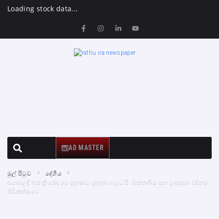
Loading stock data...
AD MASTER
මුල් පිටුව
දේශීය
පයාගලදී බස්-ත්‍රීරෝද රථ මුහුණට මුහුණ ගැටෙයි: මිත්තණිය සහ මුණුපුරා එදිනම
ජීවිතක්ෂයට