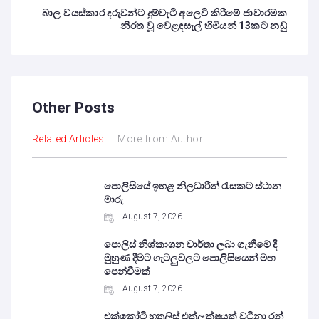
බාල වයස්කාර දරුවන්ට දුම්වැටි අලෙවි කිරීමේ ජාවාරමක
නිරත වූ වෙළඳසැල් හිමියන් 13කට නඩු
Other Posts
Related Articles
More from Author
පොලිසියේ ඉහළ නිලධාරීන් රැසකට ස්ථාන
මාරු
August 7, 2026
පොලිස් නිශ්කාශන වාර්තා ලබා ගැනීමේ දී
මුහුණ දීමට ගැටලුවලට පොලිසියෙන් මඟ
පෙන්වීමක්
August 7, 2026
එක්කෝටි හතලිස් එක්ලක්ෂයක් වටිනා රන්