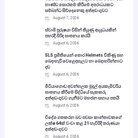
භාණ්ඩ සොරකම් කිරීමේ අපරාධයකට
සම්බන්ධ සිව්දෙනෙකු අත්අඩංගුවට
August 7, 2026
ස්වාමි පුරුෂයා විසින් තියුණු ආයුධයකින්
පහරදී බිරිඳ ඝාතනය කරයි
August 6, 2026
SLS ප්‍රමිතියෙන් තොර Helmets විකිණූ සහ
බෙදාහැරි වෙළෙඳසැලට හා බෙදාහරින්නාට
දඩ
August 6, 2026
මීටියාගොඩ අවන්හලක මුදල් අයකැමිවරිය
ඝාතනය කිරීමේ සිද්ධියේ සැකකරු
අත්අඩංගුවට ගැනීමට මහජන සහාය පතයි
August 6, 2026
විදේශ ගතකරන බව පවසා කාන්තාවකගේ
ලක්ෂ 64ක් වංචා කළ 21 හැවිරිදි තරුණයා
අත්අඩංගුවට
August 4, 2026