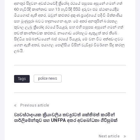
අනතුර සිදුවන අවස්ථාවේදී ත්‍රීරෝද රථයේ පසුපස අසුනේ ගමන් ගත්
60 හැවිරිදි කාන්තාව සහ 13 හැවිරිදි පිරිමි දරුවා එම ස්ථානයේදීම
මියගොස් ඇති අතර, ඔවුන් කළුතර දකුණ ප්‍රදේශයේ පදිංචි මිත්තණිය
සහ මුණුපුරා බවට හඳුනාගෙන ඇත. මේ අතර අනතුරින් බරපතල
තුවාල ලැබූ ත්‍රීරෝද රථයේ රියැදුරු සහ එහි පසුපස අසුනේ ගමන් ගත්
තවත් කාන්තාවක කළුතර, නාගොඩ රෝහලට ඇතුළත් කර තිබේ.
සිද්ධිය සම්බන්ධයෙන් බස් රථයේ රියැදුරු මේ වන විට අත්අඩංගුවට
ගෙන ඇති අතර, පයාගල පොලිසිය විසින් වැඩිදුර විමර්ශන සිදු කරනු
ලබයි.
police news
Tags
Previous article
ව්‍යවස්ථාදායක ක්‍රියාවලිය තවදුරටත් ශක්තිමත් කරමින්
පාර්ලිමේන්තුව සහ UNFPA අතර අවබෝධතා ගිවිසුමක්
Next article