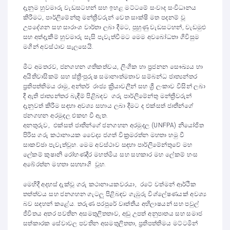
දැනුම හුවමාරු වැඩසටහන් සහ ඉහළ මට්ටමේ සංවාද සංවිධානය
කිරීමට, පාර්ලිමේන්තු මන්ත්‍රීවරුන් වෙත සාක්ෂි මත පදනම් වූ
උපදේශන සහ සාරාංශ වාර්තා ලබා දීමට, පුහුණු වැඩසටහන්, වැඩමුළු
සහ අත්දැකීම් හුවමාරු සැසි පැවැත්වීමට මෙම අවබෝධතා ගිවිසුම
මගින් අවස්ථාව සැලසෙයි.
මීට අමතරව, ජනගහන ගතිකත්වය, ලිංගික හා ප්‍රජනන සෞඛ්‍යය හා
අයිතිවාසිකම් සහ ස්ත්‍රී-පුරුෂ සමානාත්මතාව සම්බන්ධ ජාත්‍යන්තර
ප්‍රතිපත්තිමය රාමු, අන්තර් රාජ්‍ය ක්‍රියාවලීන් සහ ශ්‍රී ලංකාව විසින් ලබා
දී ඇති ජාත්‍යන්තර බැඳීම් පිළිබඳව ගරු පාර්ලිමේන්තු මන්ත්‍රීවරුන්
දැනුවත් කිරීම සඳහා අවශ්‍ය සහාය ලබා දීමට ද එක්සත් ජාතීන්ගේ
ජනගහන අරමුදල එකඟ වී ඇත.
අනතුරුව, එක්සත් ජාතීන්ගේ ජනගහන අරමුදල (UNFPA) නියෝජිත
පිරිස ගරු කථානායක වෛද්‍ය ජගත් වික්‍රමරත්න මහතා හමු වී
සාකච්ඡා පැවැත්වූහ. මෙම අවස්ථාව සඳහා පාර්ලිමේන්තුවේ මහ
ලේකම් කුෂානි රෝහණදීර මහත්මිය සහ සහකාර මහ ලේකම් හංස
අබේරත්න මහතා සහභාගි වූහ.
මෙහිදී අදහස් දැක්වූ ගරු කථානායකවරයා, රටේ වත්මන් ආර්ථික
තත්ත්වය සහ ජනගහන ගැටලු පිළිබඳව ගැඹුරු විශ්ලේෂණයක් අවශ්‍ය
බව සඳහන් කළේය. තරුණ පරපුරේ වෘත්තීය අභිලාෂයන් සහ පවුල්
ජීවිතය අතර පවතින අසමතුලිතතාව, අඩු උපත් අනුපාතය සහ සමාජ
සත්කාරක සේවාවල පවතින අසමතුලිතතා, ප්‍රතිපත්තිමය මට්ටමින්