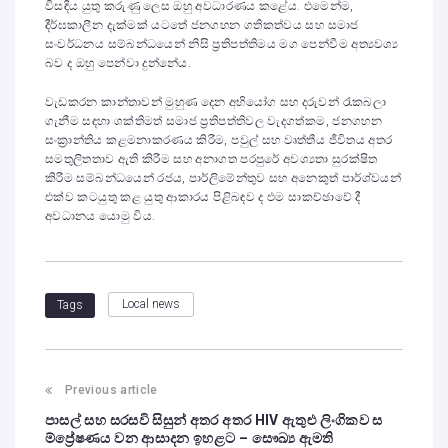
විසඳිය යුතු කරුණු ලෙස ඔහු අවධාරණය කළේය. එමෙන්ම,
දීර්ඝකාලීන දැක්මක් යටතේ ජනගහන ගතිකත්වය සහ සමාජ
සංවර්ධනය සම්බන්ධයෙන් නිසි ප්‍රතිපත්තිමය මග පෙන්වීම අත්‍යවශ්‍ය
බව ද ඔහු පෙන්වා දුන්නේය.
වැඩකරන කාන්තාවන් මුහුණ දෙන අභියෝග සහ දරුවන් රැකබලා
ගැනීම සඳහා ශක්තිමත් සමාජ ප්‍රතිපත්තිවල වැදගත්කම, ජනගහන
සංක්‍රාන්තිය කළමනාකරණය කිරීම, පවුල් සහ වෘත්තීය ජීවිතය අතර
සමතුලිතතාව ඇති කිරීම සහ අනාගත පරපුරේ අවශ්‍යතා සුරක්ෂිත
කිරීම සම්බන්ධයෙන් රජය, පාර්ලිමේන්තුව සහ අනෙකුත් පාර්ශ්වයන්
එක්ව කටයුතු කළ යුතු ආකාරය පිළිබඳව ද එම සාකච්ඡාවේ දී
අවධානය යොමු විය.
Local news
Tags
Previous article
පාසල් සහ සරසවි සිසුන් අතර අතර HIV ඇතුළු ලිංගිකව ස
ම්ප්‍රේෂණය වන ආසාදන ඉහළට – සෞඛ්‍ය ඇමති