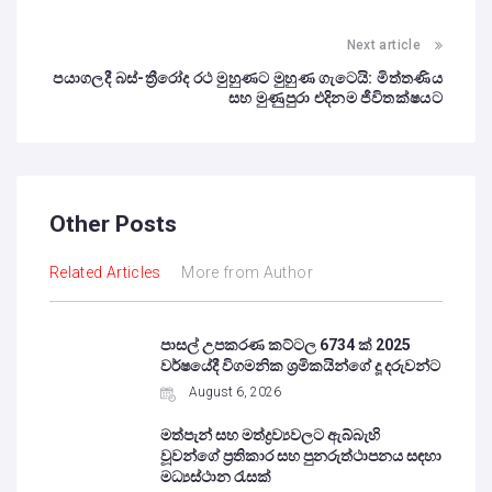
Next article
පයාගලදී බස්-ත්‍රීරෝද රථ මුහුණට මුහුණ ගැටෙයි: මිත්තණිය
සහ මුණුපුරා එදිනම ජීවිතක්ෂයට
Other Posts
Related Articles
More from Author
පාසල් උපකරණ කට්ටල 6734 ක් 2025
වර්ෂයේදී විගමනික ශ්‍රමිකයින්ගේ දූ දරුවන්ට
August 6, 2026
මත්පැන් සහ මත්ද්‍රව්‍යවලට ඇබ්බැහි
වූවන්ගේ ප්‍රතිකාර සහ පුනරුත්ථාපනය සඳහා
මධ්‍යස්ථාන රැසක්