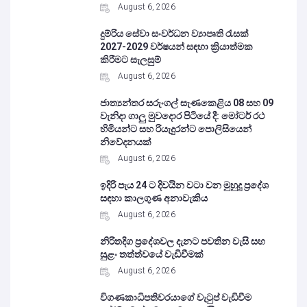
August 6, 2026
දුම්රිය සේවා සංවර්ධන ව්‍යාපෘති රැසක්
2027-2029 වර්ෂයන් සඳහා ක්‍රියාත්මක
කිරීමට සැලසුම්
August 6, 2026
ජාත්‍යන්තර සරුංගල් සැණකෙළිය 08 සහ 09
වැනිදා ගාලු මුවදොර පිටියේ දී: මෝටර් රථ
හිමියන්ට සහ රියැදුරන්ට පොලිසියෙන්
නිවේදනයක්
August 6, 2026
ඉදිරි පැය 24 ට දිවයින වටා වන මුහුදු ප්‍රදේශ
සඳහා කාලගුණ අනාවැකිය
August 6, 2026
නිරිතදිග ප්‍රදේශවල දැනට පවතින වැසි සහ
සුළං තත්ත්වයේ වැඩිවීමක්
August 6, 2026
විගණකාධිපතිවරයාගේ වැටුප් වැඩිවීම