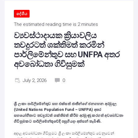
දේශීය
The estimated reading time is 2 minutes
ව්‍යවස්ථාදායක ක්‍රියාවලිය
තවදුරටත් ශක්තිමත් කරමින්
පාර්ලිමේන්තුව සහ UNFPA අතර
අවබෝධතා ගිවිසුමක්
July 2, 2026
0
ශ්‍රී ලංකා පාර්ලිමේන්තුව සහ එක්සත් ජාතීන්ගේ ජනගහන අරමුදල
(United Nations Population Fund – UNFPA) අතර
සහයෝගීතාව තවදුරටත් ශක්තිමත් කිරීම අරමුණු කරගත් අවබෝධතා
ගිවිසුමකට පාර්ලිමේන්තුවේදී පසුගියදා අත්සන් තැබිණි.
අදාළ අවබෝධතා ගිවිසුමට ශ්‍රී ලංකා පාර්ලිමේන්තුව වෙනුවෙන්