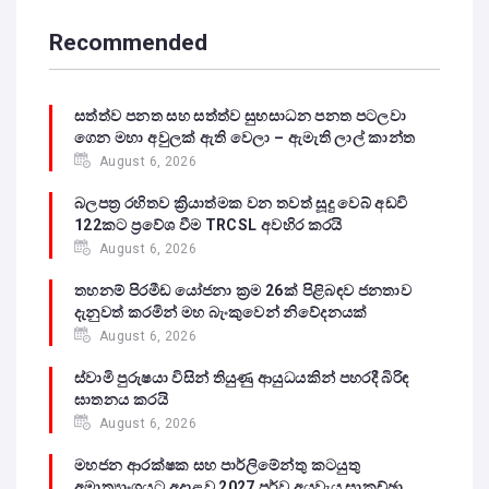
Recommended
සත්ත්ව පනත සහ සත්ත්ව සුභසාධන පනත පටලවා
ගෙන මහා අවුලක් ඇති වෙලා – ඇමැති ලාල් කාන්ත
August 6, 2026
බලපත්‍ර රහිතව ක්‍රියාත්මක වන තවත් සූදු වෙබ් අඩවි
122කට ප්‍රවේශ වීම TRCSL අවහිර කරයි
August 6, 2026
තහනම් පිරමීඩ යෝජනා ක්‍රම 26ක් පිළිබඳව ජනතාව
දැනුවත් කරමින් මහ බැංකුවෙන් නිවේදනයක්
August 6, 2026
ස්වාමි පුරුෂයා විසින් තියුණු ආයුධයකින් පහරදී බිරිඳ
ඝාතනය කරයි
August 6, 2026
මහජන ආරක්ෂක සහ පාර්ලිමේන්තු කටයුතු
අමාත්‍යාංශයට අදාළව 2027 පූර්ව අයවැය සාකච්ඡා