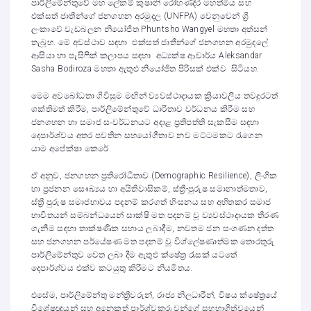
පාර්ලිමේන්තුවේ මහ ලේකම් කුෂානි රෝහණදීර මහත්මිය සහ
එක්සත් ජාතීන්ගේ ජනගහන අරමුදල (UNFPA) වෙනුවෙන් ශ්‍රී
ලංකාවේ වැඩබලන නියෝජිත Phuntsho Wangyel මහතා අත්සන්
තැබූහ. මේ අවස්ථාව සඳහා එක්සත් ජාතීන්ගේ ජනගහන අරමුදලේ
ආසියා හා පැසිෆික් කලාපය සඳහා අධ්‍යක්ෂ ආචාර්ය Aleksandar
Sasha Bodiroza මහතා ඇතුළු නියෝජිත පිරිසක් එක්ව සිටියහ.
මෙම අවබෝධතා ගිවිසුම මඟින් ව්‍යවස්ථාදායක ක්‍රියාවලිය තවදුරටත්
ශක්තිමත් කිරීම, පාර්ලිමේන්තුවේ ධාරිතාව වර්ධනය කිරීම සහ
ජනගහන හා සමාජ සංවර්ධනයට අදාළ ප්‍රතිපත්ති සැකසීම සඳහා
දෙපාර්ශ්වය අතර පවතින සහයෝගීතාව නව මට්ටමකට රැගෙන
යාම අපේක්ෂා කෙරේ.
ඒ අනුව, ජනගහන ප්‍රතිරෝධීතාව (Demographic Resilience), ලිංගික
හා ප්‍රජනන සෞඛ්‍යය හා අයිතිවාසිකම්, ස්ත්‍රී-පුරුෂ සමානාත්මතාව,
ස්ත්‍රී පුරුෂ සමාජභාවය පදනම් කරගත් හිංසනය සහ අහිතකර සමාජ
භාවිතයන් සම්බන්ධයෙන් සාක්ෂි මත පදනම් වූ ව්‍යවස්ථාදායක තීරණ
ගැනීම සඳහා තාක්ෂණික සහාය ලබාදීම, නවතම ජන සංගණන දත්ත
සහ ජනගහන පර්යේෂණ මත පදනම් වූ විශ්ලේෂණාත්මක තොරතුරු
පාර්ලිමේන්තුව වෙත ලබා දීම ඇතුළු ක්ෂේත්‍ර රැසක් යටතේ
දෙපාර්ශ්වය එක්ව කටයුතු කිරීමට නියමිතය.
එසේම, පාර්ලිමේන්තු මන්ත්‍රීවරුන්, රාජ්‍ය නිලධාරීන්, විෂය ක්ෂේත්‍රයේ
විශේෂඥයන් සහ අනෙකුත් පාර්ශ්වකරුවන්ගේ සහභාගිත්වයෙන්