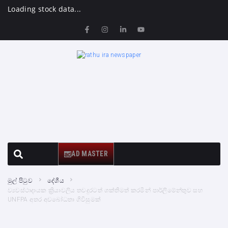
Loading stock data...
AD MASTER
මුල් පිටුව
දේශීය
ව්‍යවස්ථාදායක ක්‍රියාවලිය තවදුරටත් ශක්තිමත් කරමින් පාර්ලිමේන්තුව සහ
UNFPA අතර අවබෝධතා ගිවිසුමක්