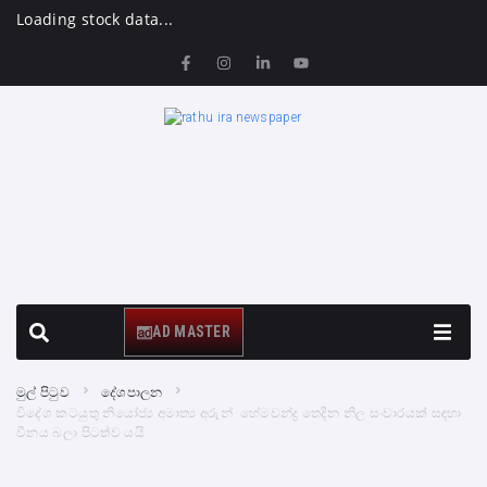
Loading stock data...
AD MASTER
මුල් පිටුව
දේශපාලන
විදේශ කටයුතු නියෝජ්‍ය අමාත්‍ය අරුන් හේමචන්ද්‍ර තෙදින නිල සංචාරයක් සඳහා
චීනය බලා පිටත්ව යයි