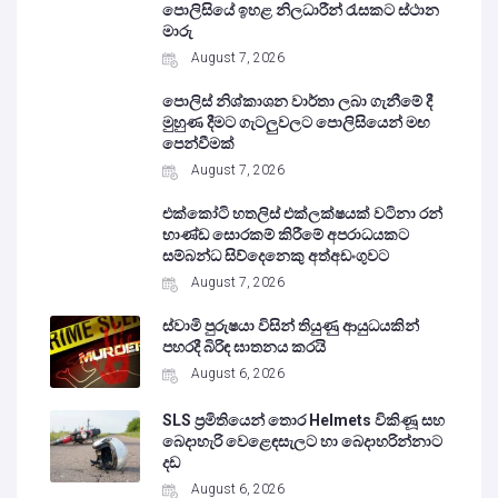
පොලිසියේ ඉහළ නිලධාරීන් රැසකට ස්ථාන
මාරු
August 7, 2026
පොලිස් නිශ්කාශන වාර්තා ලබා ගැනීමේ දී
මුහුණ දීමට ගැටලුවලට පොලිසියෙන් මඟ
පෙන්වීමක්
August 7, 2026
එක්කෝටි හතලිස් එක්ලක්ෂයක් වටිනා රන්
භාණ්ඩ සොරකම් කිරීමේ අපරාධයකට
සම්බන්ධ සිව්දෙනෙකු අත්අඩංගුවට
August 7, 2026
ස්වාමි පුරුෂයා විසින් තියුණු ආයුධයකින්
පහරදී බිරිඳ ඝාතනය කරයි
August 6, 2026
SLS ප්‍රමිතියෙන් තොර Helmets විකිණූ සහ
බෙදාහැරි වෙළෙඳසැලට හා බෙදාහරින්නාට
දඩ
August 6, 2026