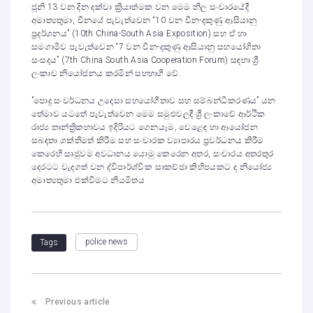
ජූනි 13 වන දින දක්වා ක්‍රියාත්මක වන මෙම නිල සංචාරයේදී
අමාත්‍යතුමා, චීනයේ පැවැත්වෙන “10 වන චීන-දකුණු ආසියානු
ප්‍රදර්ශනය” (10th China-South Asia Exposition) සහ ඒ හා
සමගාමීව පැවැත්වෙන “7 වන චීන-දකුණු ආසියානු සහයෝගිතා
සංසදය” (7th China South Asia Cooperation Forum) සඳහා ශ්‍රී
ලංකාව නියෝජනය කරමින් සහභාගී වේ.
​”පොදු සංවර්ධනය උදෙසා සහයෝගීතාව සහ සම්බන්ධීකරණය” යන
තේමාව යටතේ පැවැත්වෙන මෙම සමුළුවලදී ශ්‍රී ලංකාවේ ආර්ථික
රාජ්‍ය තාන්ත්‍රිකභාවය ඉදිරියට ගෙනයෑම, වෙළෙඳ හා ආයෝජන
සබඳතා ශක්තිමත් කිරීම සහ සංචාරක ව්‍යාපාරය ප්‍රවර්ධනය කිරීම
කෙරෙහි සෘජුවම අවධානය යොමු කෙරෙන අතර, සංචාරය අතරතුර
දෙරටට වැදගත් වන ද්විපාර්ශ්වික සාකච්ඡා කිහිපයකට ද නියෝජ්‍ය
අමාත්‍යතුමා එක්වීමට නියමිතය
police news
Tags
Previous article