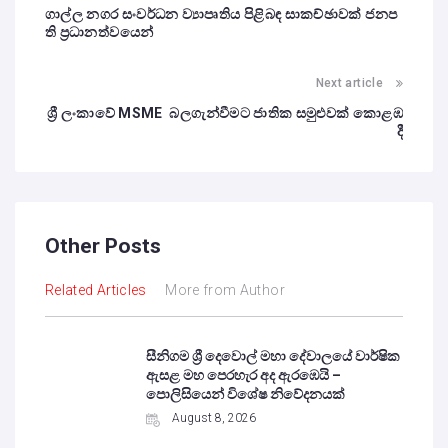
ගාල්ල නගර සංවර්ධන ව්‍යාපෘතිය පිළිබඳ සාකච්ඡාවක් ජනප
ති ප්‍රධානත්වයෙන්
Next article
ශ්‍රී ලංකාවේ MSME බලගැන්වීමට ජාතික සමුළුවක් කොළඹ
දී
Other Posts
Related Articles
More from Author
සීනිගම ශ්‍රී දෙවොල් මහා දේවාලයේ වාර්ෂික
ඇසළ මහ පෙරහැර අද ඇරඹෙයි –
පොලිසියෙන් විශේෂ නිවේදනයක්
August 8, 2026