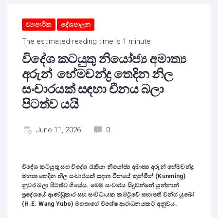
ව්‍යාපාරික
දේශපාලන
The estimated reading time is 1 minute
විදේශ කටයුතු නියෝජ්‍ය අමාත්‍ය
අරුන් හේමචන්ද්‍ර තෙදින නිල
සංචාරයක් සඳහා චීනය බලා
පිටත්ව යයි
June 11, 2026
0
​විදේශ කටයුතු සහ විදේශ රැකියා නියෝජ්‍ය අමාත්‍ය අරුන් හේමචන්ද්‍ර
මහතා තෙදින නිල සංචාරයක් සඳහා චීනයේ කුන්මින් (Kunming)
නුවර බලා පිටත්ව ගියේය. මෙම සංචාරය සිදුවන්නේ යුන්නාන්
ප්‍රදේශයේ ආණ්ඩුකාර සහ සංවිධායක කමිටුවේ සභාපති වන්ග් යුබෝ
(H.E. Wang Yubo) මහතාගේ විශේෂ ආරාධනයකට අනුවය.