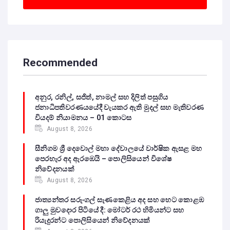
Recommended
අනුර, රනිල්, සජිත්, නාමල් සහ දිලිත් පසුගිය
ජනාධිපතිවරණයයේදී වැයකර ඇති මුදල් සහ මැතිවරණ
වියදම් නියාමනය – 01 කොටස
August 8, 2026
සීනිගම ශ්‍රී දෙවොල් මහා දේවාලයේ වාර්ෂික ඇසළ මහ
පෙරහැර අද ඇරඹෙයි – පොලිසියෙන් විශේෂ
නිවේදනයක්
August 8, 2026
ජාත්‍යන්තර සරුංගල් සැණකෙළිය අද සහ හෙට කොළඹ
ගාලු මුවදොර පිටියේ දී: මෝටර් රථ හිමියන්ට සහ
රියැදුරන්ට පොලිසියෙන් නිවේදනයක්