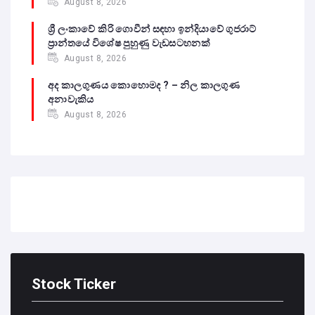
August 8, 2026
ශ්‍රී ලංකාවේ කිරි ගොවීන් සඳහා ඉන්දියාවේ ගුජරාට්
ප්‍රාන්තයේ විශේෂ පුහුණු වැඩසටහනක්
August 8, 2026
අද කාලගුණය කොහොමද ? – නිල කාලගුණ
අනාවැකිය
August 8, 2026
Stock Ticker