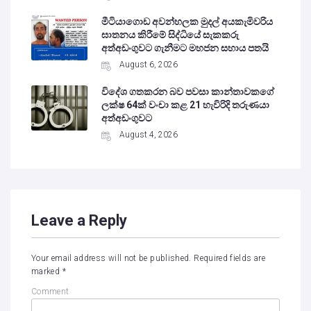
මීටියාගොඩ අවන්හලක මුදල් අයකැමිවරිය
ඝාතනය කිරීමේ සිද්ධියේ සැකකරු
අත්අඩංගුවට ගැනීමට මහජන සහාය පතයි
August 6, 2026
විදේශ ගතකරන බව පවසා කාන්තාවකගේ
ලක්ෂ 64ක් වංචා කළ 21 හැවිරිදි තරුණයා
අත්අඩංගුවට
August 4, 2026
Leave a Reply
Your email address will not be published.
Required fields are
marked
*
Comment