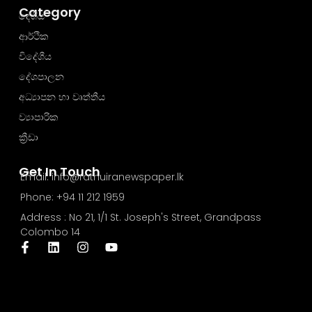
Category
දේශීය
ආර්ථික
විදේශීය
දේශපාලන
අධ්‍යාපන හා වෘත්තීය
ව්‍යාපාරික
ක්‍රීඩා
Get In Touch
Email: info@rathuiranewspaper.lk
Phone: +94 11 212 1959
Address : No 21, 1/1 St. Joseph's Street, Grandpass
Colombo 14