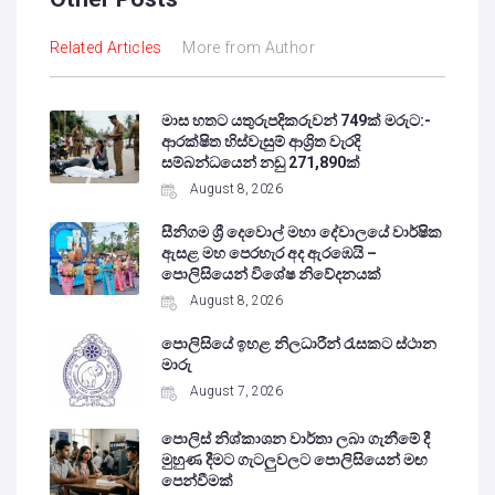
Related Articles
More from Author
මාස හතට යතුරුපදිකරුවන් 749ක් මරුට:-
ආරක්ෂිත හිස්වැසුම් ආශ්‍රිත වැරදි
සම්බන්ධයෙන් නඩු 271,890ක්
August 8, 2026
සීනිගම ශ්‍රී දෙවොල් මහා දේවාලයේ වාර්ෂික
ඇසළ මහ පෙරහැර අද ඇරඹෙයි –
පොලිසියෙන් විශේෂ නිවේදනයක්
August 8, 2026
පොලිසියේ ඉහළ නිලධාරීන් රැසකට ස්ථාන
මාරු
August 7, 2026
පොලිස් නිශ්කාශන වාර්තා ලබා ගැනීමේ දී
මුහුණ දීමට ගැටලුවලට පොලිසියෙන් මඟ
පෙන්වීමක්