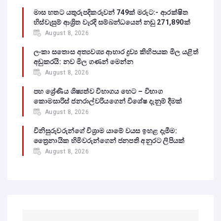
මාස හතට යතුරුපදිකරුවන් 749ක් මරුට:- ආරක්ෂිත
හිස්වැසුම් ආශ්‍රිත වැරදි සම්බන්ධයෙන් නඩු 271,890ක්
August 8, 2026
ලංකා සතොස අත්‍යවශ්‍ය ආහාර ද්‍රව්‍ය කිහිපයක මිල යළිත්
අඩුකරයි: නව මිල ගණන් මෙන්න
August 8, 2026
පහ ශ්‍රේණිය ශිෂ්‍යත්ව විභාගය හෙට – විභාග
කොමසාරිස් ජනරාල්වරියගෙන් විශේෂ දැනුම් දීමක්
August 8, 2026
විනිසුරුවරුන්ගේ විශ්‍රාම යාමේ වයස ඉහළ දැමීම:
ත්‍රෛනායික හිමිවරුන්ගෙන් ජනපති අනුරට ලිපියක්
August 8, 2026