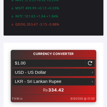
MSFT 499.99 +0.13 +0.03%
INTC 101.65 +1.84 +1.84%
GOOG 353.47 -3.15 -0.88%