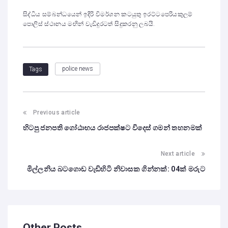
සිද්ධිය සම්බන්ධයෙන් ඉදිරි විමර්ශන කටයුතු ඉරට්ටපෙරියකුලම්
පොලිස් ස්ථානය මඟින් වැඩිදුරටත් සිදුකරනු ලබයි.
police news
Tags
Previous article
හිටපු ජනපති ගෝඨාභය රාජපක්ෂට විදෙස් ගමන් තහනමක්
Next article
මිල්ලනිය බටගොඩ වැඩිහිටි නිවාසක ගින්නක්: 04ක් මරුට
Other Posts