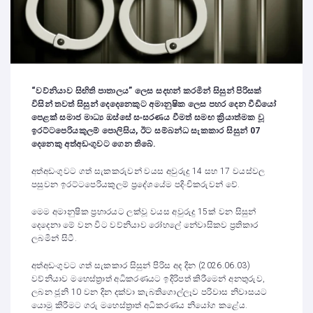
“වව්නියාව සිඟිති පාතාලය” ලෙස සදහන් කරමින් සිසුන් පිරිසක්
විසින් තවත් සිසුන් දෙදෙනෙකුට අමානුෂික ලෙස පහර දෙන වීඩියෝ
පෙළක් සමාජ මාධ්‍ය ඔස්සේ සංසරණය වීමත් සමඟ ක්‍රියාත්මක වූ
ඉරට්ටපෙරියකුලම් පොලිසිය, ඊට සම්බන්ධ සැකකාර සිසුන් 07
දෙනෙකු අත්අඩංගුවට ගෙන තිබේ.
අත්අඩංගුවට ගත් සැකකරුවන් වයස අවුරුදු 14 සහ 17 වයස්වල
පසුවන ඉරට්ටපෙරියකුලම් ප්‍රදේශයේම පදිංචිකරුවන් වේ.
මෙම අමානුෂික ප්‍රහාරයට ලක්වූ වයස අවුරුදු 15ක් වන සිසුන්
දෙදෙනා මේ වන විට වව්නියාව රෝහලේ නේවාසිකව ප්‍රතිකාර
ලබමින් සිටී.
අත්අඩංගුවට ගත් සැකකාර සිසුන් පිරිස අද දින (2026.06.03)
වව්නියාව මහෙස්ත්‍රාත් අධිකරණයට ඉදිරිපත් කිරීමෙන් අනතුරුව,
ලබන ජූනි 10 වන දින දක්වා කැබතිගොල්ලෑව පරිවාස නිවාසයට
යොමු කිරීමට ගරු මහෙස්ත්‍රාත් අධිකරණය නියෝග කළේය.