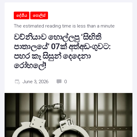
දේශීය
පොලිස්
The estimated reading time is less than a minute
වව්නියාව හොල්ලපු ‘සිඟිති
පාතාලයේ’ 07ක් අත්අඩංගුවට:
පහර කෑ සිසුන් දෙදෙනා
රෝහලේ!
June 3, 2026
0