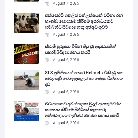
August 7, 2026
එක්කෝටි හතලිස් එක්ලක්ෂයක් වටිනා රන්
භාණ්ඩ සොරකම් කිරීමේ අපරාධයකට
සම්බන්ධ සිව්දෙනෙකු අත්අඩංගුවට
August 7, 2026
ස්වාමි පුරුෂයා විසින් තියුණු ආයුධයකින්
පහරදී බිරිඳ ඝාතනය කරයි
August 6, 2026
SLS ප්‍රමිතියෙන් තොර Helmets විකිණූ සහ
බෙදාහැරි වෙළෙඳසැලට හා බෙදාහරින්නාට
දඩ
August 6, 2026
මීටියාගොඩ අවන්හලක මුදල් අයකැමිවරිය
ඝාතනය කිරීමේ සිද්ධියේ සැකකරු
අත්අඩංගුවට ගැනීමට මහජන සහාය පතයි
August 6, 2026