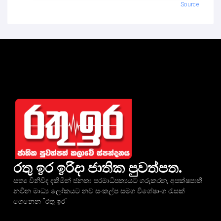
Source
රතු ඉර ඉරිදා ජාතික පුවත්පත.
සත්‍ය විනිවිද දකිමින් ජනතා පරමාධිපත්‍යයට ගරුකරන, අපක්ෂපාතී
නවීන මාධ්‍ය ලෝකයට නව සංකල්ප සමග විශේෂාංග රැසක්
ගෙනෙන "රතු ඉර"