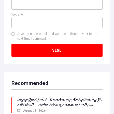
Website
Save my name, email, and website in this browser for the
next time I comment.
Recommended
යතුරුපැදිකරුවන් SLS සහතික කළ හිස්වැස්මක් පැළඳීම
අනිවාර්යයි – ජාතික මාර්ග ආරක්ෂණ කවුන්සිලය
August 8, 2026