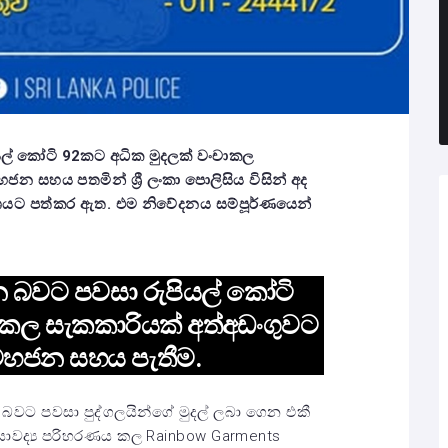
යල් කෝටි 92කට අධික මුදලක් වංචාකල
න සහය පතමින් ශ්‍රී ලංකා පොලිසිය විසින් අද
රකාශයට පත්කර ඇත. එම නිවේදනය සම්පූර්ණයෙන්
න බවට පවසා රුපියල් කෝටි
ාකල සැකකාරියක් අත්අඩංගුවට
මහජන සහය පැතීම.
 බවට පවසා පුද්ගලයින්ගේ මුදල් ලබා ගෙන එකී
හා සාවද්‍ය පරිහරණය කල Rainbow Garments