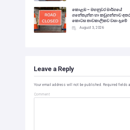
කොළඹ – මහනුවර මාර්ගයේ
ගනේතැන්න හා කඩුගන්නාව අත
කොටස තාවකාලිකව වසා දැමේ
August 3, 2026
Leave a Reply
Your email address will not be published.
Required fields
Comment