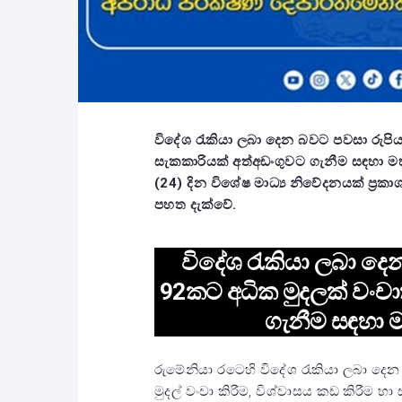
විදේශ රැකියා ලබා දෙන බවට පවසා රුපි
සැකකාරියක් අත්අඩංගුවට ගැනීම සඳහා මහජ
(24) දින විශේෂ මාධ්‍ය නිවේදනයක් ප්‍
පහත දැක්වේ.
විදේශ රැකියා ලබා දෙ
92කට අධික මුදලක් වංච
ගැනීම සඳහා 
රුමේනියා රටෙහි විදේශ රැකියා ලබා දෙන
මුදල් වංචා කිරීම, විශ්වාසය කඩ කිරීම 