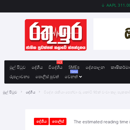
AAPL 311.00 +1.62
Hot
මුල් පිටුව
දේශීය
විදේශීය
SMEs
දේශපාලන
කෘෂිකර්ම
New
රුපලාවන්‍ය
පොලිස් පුවත්
වෙනත්
මුල් පිටුව
දේශීය
විදේශ රැකියා පෙන්වා රු.කෝටි 92ක් වංචා කල සැකක
දේශීය
පොලිස්
The estimated reading time 