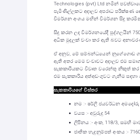
Technologies (pvt) Ltd නමින් පවත්ව
පැමිණිල්ලකට අදාලව අපරාධ පරීක්ෂණ දෙප
විමර්ශන අංශය මඟින් විමර්ශන සිදු කරමින
සිදු කරන ලද විමර්ශනයේදී පුද්ගලයින් 
අධික මුදලක් වංචා කර ඇති බවට අනාව
ඒ අනුව, මේ සම්බන්ධයෙන් නුගේගොඩ ගරු
ඇති අතර මෙම වංචාවට අදාලව එම සමාගම
සැකකාරියකට විවෘත වරෙන්තු නිකුත් කර 
එම සැකකාරිය අත්අඩංගුවට ගැනීම සඳහ
සැකකාරියගේ විස්තර
නම :- ෂර්ලි ජයවර්ධන අමදෝරු
වයස :- අවුරුදු 54
ලිපිනය :- අංක, 118/3, සමඟි
ජාතික හැදුනුම්පත් අංකය :- 71