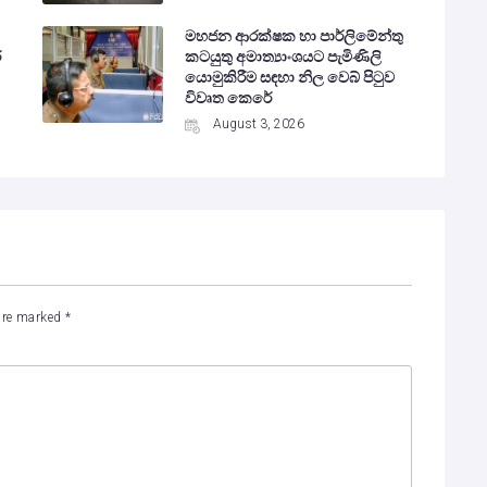
මහජන ආරක්ෂක හා පාර්ලිමේන්තු
ර
කටයුතු අමාත්‍යාංශයට පැමිණිලි
යොමුකිරීම සඳහා නිල වෙබ් පිටුව
විවෘත කෙරේ
August 3, 2026
 are marked
*