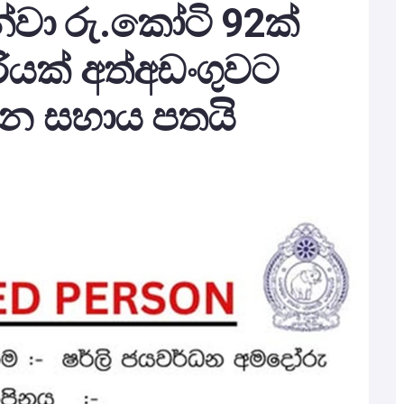
න්වා රු.කෝටි 92ක්
ියක් අත්අඩංගුවට
ජන සහාය පතයි