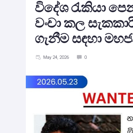
විදේශ රැකියා පෙ
වංචා කල සැකකාර
ගැනීම සඳහා මහ
May 24, 2026
0