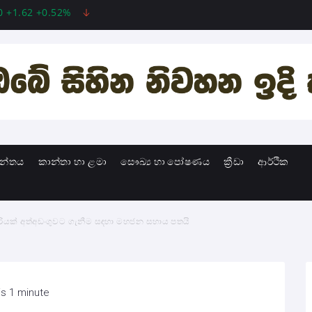
 +0.52%
MSFT 487.46 -5.35 -1.09%
INTC 101.06 +0.20 +0
ාන්තය
කාන්තා හා ළමා
සෞඛ්‍ය හා පෝෂණය
ක්‍රීඩා
ආර්ථික
ාරියක් අත්අඩංගුවට ගැනීම සඳහා මහජන සහාය පතයි
is 1 minute