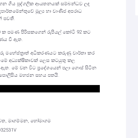
ාගෙන ගිය පුද්ගලික ආයතනයක් සම්බන්ධව ලද
ාර්තමේන්තුවේ මූල්‍ය හා වාණිජ අපරාධ
් පවතී.
750 ක පමණ පිරිසකගෙන් රුපියල් කෝටි 92 කට
රණය වී ඇත.
 මහේස්ත්‍රාත් අධිකරණයට කරුණු වාර්තා කර
ේ අධ්‍යක්ෂිකාවක් ලෙස කටයුතු කල
ඇත. මේ වන විට ප්‍රදේශයෙන් පලා ගොස් සිටින
ා පොලිසිය මහජන සහය පතයි.
 මාවත, මාගම්මන, හෝමාගම
6032531V