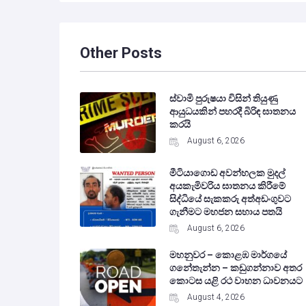
Other Posts
ස්වාමි පුරුෂයා විසින් තියුණු
ආයුධයකින් පහරදී බිරිඳ ඝාතනය
කරයි
August 6, 2026
මීටියාගොඩ අවන්හලක මුදල්
අයකැමිවරිය ඝාතනය කිරීමේ
සිද්ධියේ සැකකරු අත්අඩංගුවට
ගැනීමට මහජන සහාය පතයි
August 6, 2026
මහනුවර – කොළඹ මාර්ගයේ
ගනේතැන්න – කඩුගන්නාව අතර
කොටස යළි රථ වාහන ධාවනයට
August 4, 2026