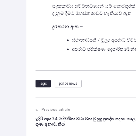
සැකකාරිය සම්බන්ධයෙන් යම් තොරතුරක
දැනුම් දීමට මහජනතාවට හැකියාව ඇත.
දුරකථන අංක –
ස්ථානාධිපති / මූල්‍ය අපරාධ ව
අපරාධ පරීක්ෂණ දෙපාර්තමේන්ත
police news
Tags
Previous article
ඉදිරි පැය 24 ට දිවයින වටා වන මුහුදු ප්‍රදේශ සඳහා කාල
ගුණ අනාවැකිය