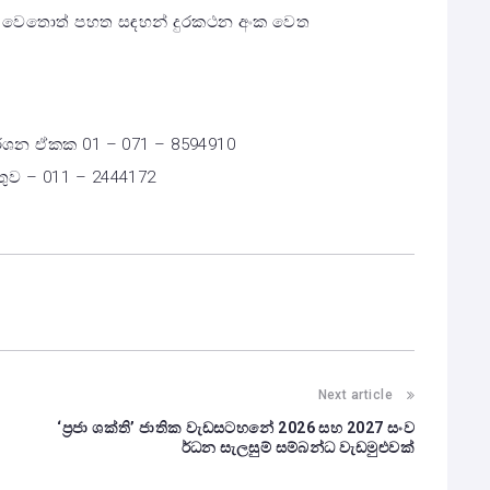
් වෙතොත් පහත සඳහන් දුරකථන අංක වෙත
ිමර්ශන ඒකක 01 – 071 – 8594910
ුව – 011 – 2444172
Next article
‘ප්‍රජා ශක්ති’ ජාතික වැඩසටහනේ 2026 සහ 2027 සංව
ර්ධන සැලසුම් සම්බන්ධ වැඩමුළුවක්