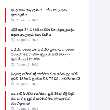
අද දවසේ කාලගුණය – නිල කාලගුණ
අනාවැකිය
August 7, 2026
ඉදිරි පැය 24 ට දිවයින වටා වන මුහුදු ප්‍රදේශ
සඳහා කාලගුණ අනාවැකිය
August 7, 2026
සත්ත්ව පනත සහ සත්ත්ව සුභසාධන පනත
පටලවා ගෙන මහා අවුලක් ඇති වෙලා –
ඇමැති ලාල් කාන්ත
August 6, 2026
බලපත්‍ර රහිතව ක්‍රියාත්මක වන තවත් සූදු වෙබ්
අඩවි 122කට ප්‍රවේශ වීම TRCSL අවහිර කරයි
August 6, 2026
තහනම් පිරමීඩ යෝජනා ක්‍රම 26ක් පිළිබඳව
ජනතාව දැනුවත් කරමින් මහ බැංකුවෙන්
නිවේදනයක්
August 6, 2026