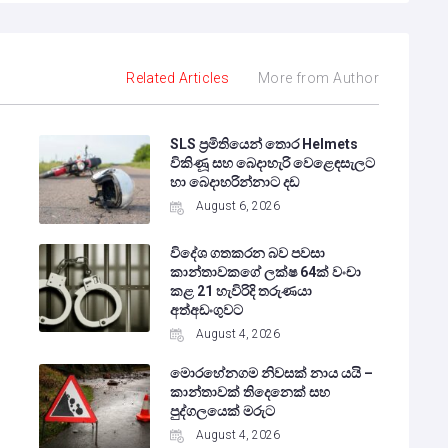
Related Articles
More from Author
SLS ප්‍රමිතියෙන් තොර Helmets
විකිණූ සහ බෙදාහැරි වෙළෙඳසැලට
හා බෙදාහරින්නාට දඩ
August 6, 2026
විදේශ ගතකරන බව පවසා
කාන්තාවකගේ ලක්ෂ 64ක් වංචා
කළ 21 හැවිරිදි තරුණයා
අත්අඩංගුවට
August 4, 2026
මොරහේනගම නිවසක් නාය යයි –
කාන්තාවක් තිදෙනෙක් සහ
පුද්ගලයෙක් මරුට
August 4, 2026