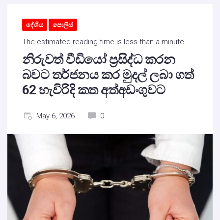
දේශීය
පොලිස්
The estimated reading time is less than a minute
නිරුවත් වීඩියෝ ප්‍රසිද්ධ කරන
බවට තර්ජනය කර මුදල් ලබා ගත්
62 හැවිරිදි කත අත්අඩංගුවට
May 6, 2026
0