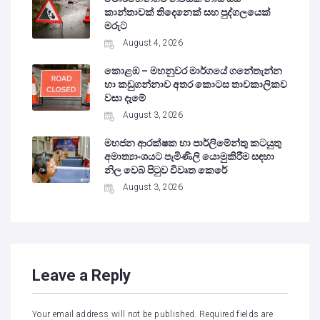
කාන්තාවක් තිදෙනෙක් සහ පුද්ගලයෙක්
මරුට
August 4, 2026
කොළඹ – මහනුවර මාර්ගයේ ගනේතැන්න
හා කඩුගන්නාව අතර කොටස තාවකාලිකව
වසා දැමේ
August 3, 2026
මහජන ආරක්ෂක හා පාර්ලිමේන්තු කටයුතු
අමාත්‍යාංශයට පැමිණිලි යොමුකිරීම සඳහා
නිල වෙබ් පිටුව විවෘත කෙරේ
August 3, 2026
Leave a Reply
Your email address will not be published.
Required fields are