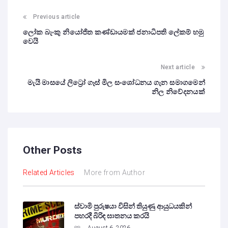
Previous article
ලෝක බැංකු නියෝජිත කණ්ඩායමක් ජනාධිපති ලේකම් හමු
වෙයි
Next article
මැයි මාසයේ ලිට්‍රෝ ගෑස් මිල සංශෝධනය ගැන සමාගමෙන්
නිල නිවේදනයක්
Other Posts
Related Articles
More from Author
ස්වාමි පුරුෂයා විසින් තියුණු ආයුධයකින්
පහරදී බිරිඳ ඝාතනය කරයි
August 6, 2026