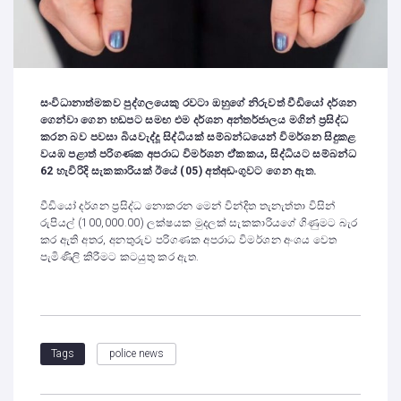
සංවිධානාත්මකව පුද්ගලයෙකු රවටා ඔහුගේ නිරුවත් වීඩියෝ දර්ශන
ගෙන්වා ගෙන හඩපට සමඟ එම දර්ශන අන්තර්ජාලය මගින් ප්‍රසිද්ධ
කරන බව පවසා බියවැද්දූ සිද්ධියක් සම්බන්ධයෙන් විමර්ශන සිදුකළ
වයඹ පළාත් පරිගණක අපරාධ විමර්ශන ඒ්කකය, සිද්ධියට සම්බන්ධ
62 හැවිරිදි සැකකාරියක් ඊයේ (05) අත්අඩංගුවට ගෙන ඇත.
වීඩියෝ දර්ශන ප්‍රසිද්ධ නොකරන මෙන් වින්දිත තැනැත්තා විසින්
රුපියල් (100,000.00) ලක්ෂයක මුදලක් සැකකාරියගේ ගිණුමට බැර
කර ඇති අතර, අනතුරුව පරිගණක අපරාධ විමර්ශන අංශය වෙත
පැමිණිලි කිරීමට කටයුතු කර ඇත.
police news
Tags