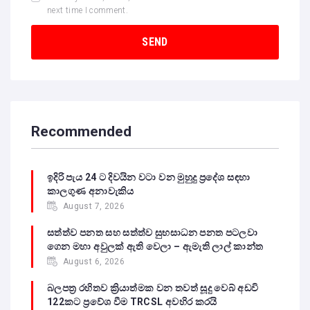
next time I comment.
Recommended
ඉදිරි පැය 24 ට දිවයින වටා වන මුහුදු ප්‍රදේශ සඳහා
කාලගුණ අනාවැකිය
August 7, 2026
සත්ත්ව පනත සහ සත්ත්ව සුභසාධන පනත පටලවා
ගෙන මහා අවුලක් ඇති වෙලා – ඇමැති ලාල් කාන්ත
August 6, 2026
බලපත්‍ර රහිතව ක්‍රියාත්මක වන තවත් සූදු වෙබ් අඩවි
122කට ප්‍රවේශ වීම TRCSL අවහිර කරයි