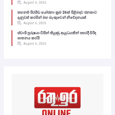
August 6, 2026
තහනම් පිරමීඩ යෝජනා ක්‍රම 26ක් පිළිබඳව ජනතාව
දැනුවත් කරමින් මහ බැංකුවෙන් නිවේදනයක්
August 6, 2026
ස්වාමි පුරුෂයා විසින් තියුණු ආයුධයකින් පහරදී බිරිඳ
ඝාතනය කරයි
August 6, 2026