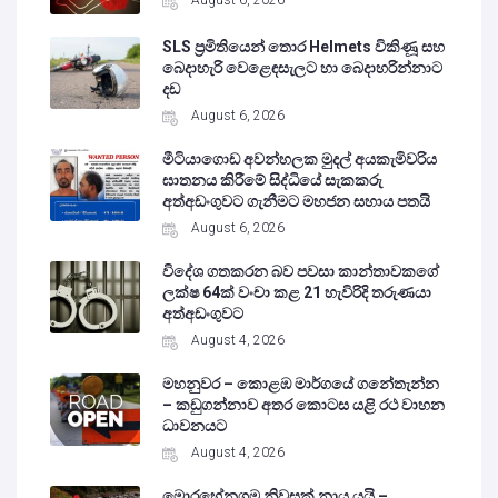
SLS ප්‍රමිතියෙන් තොර Helmets විකිණූ සහ
බෙදාහැරි වෙළෙඳසැලට හා බෙදාහරින්නාට
දඩ
August 6, 2026
මීටියාගොඩ අවන්හලක මුදල් අයකැමිවරිය
ඝාතනය කිරීමේ සිද්ධියේ සැකකරු
අත්අඩංගුවට ගැනීමට මහජන සහාය පතයි
August 6, 2026
විදේශ ගතකරන බව පවසා කාන්තාවකගේ
ලක්ෂ 64ක් වංචා කළ 21 හැවිරිදි තරුණයා
අත්අඩංගුවට
August 4, 2026
මහනුවර – කොළඹ මාර්ගයේ ගනේතැන්න
– කඩුගන්නාව අතර කොටස යළි රථ වාහන
ධාවනයට
August 4, 2026
මොරහේනගම නිවසක් නාය යයි –