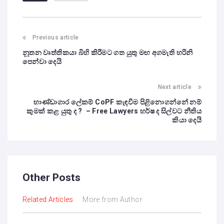
Previous article
නූතන වෘත්තිකයා බිහි කිරීමට ගත යුතු මඟ අගමැති හරිනි
පෙන්වා දෙයි
Next article
භාණ්ඩාගාර ලේකම් CoPF කැඳවීම පිළිනොගන්නේ නම්
කුමක් කළ යුතු ද ? – Free Lawyers හර්ෂ ද සිල්වට නීතිය
කියා දෙයි
Other Posts
Related Articles
More from Author