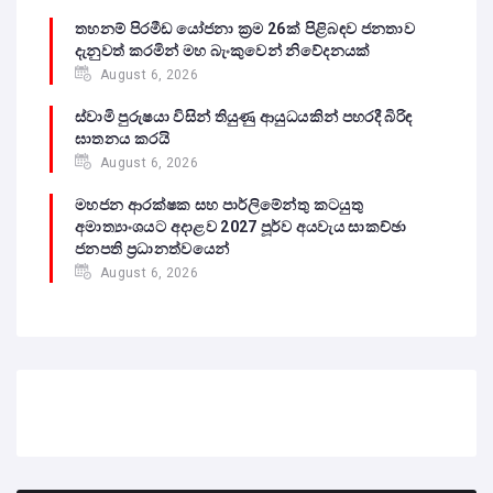
තහනම් පිරමීඩ යෝජනා ක්‍රම 26ක් පිළිබඳව ජනතාව
දැනුවත් කරමින් මහ බැංකුවෙන් නිවේදනයක්
August 6, 2026
ස්වාමි පුරුෂයා විසින් තියුණු ආයුධයකින් පහරදී බිරිඳ
ඝාතනය කරයි
August 6, 2026
මහජන ආරක්ෂක සහ පාර්ලිමේන්තු කටයුතු
අමාත්‍යාංශයට අදාළව 2027 පූර්ව අයවැය සාකච්ඡා
ජනපති ප්‍රධානත්වයෙන්
August 6, 2026