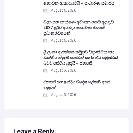
නොවන ආකාරයටයි – සාධාරණ සමාජය
August 6, 2026
විද්‍යා සහ තාක්ෂණ අමාත්‍යාංශයට අදාළව
2027 පූර්ව අයවැය සාකච්ඡා ජනපති
ප්‍රධානත්වයෙන්
August 6, 2026
ශ්‍රී ලංකා ආරක්ෂක හමුදාව විද්‍යාත්මක සහ
වෘත්තීය නිපුණතාවෙන් සන්නද්ධ හමුදාවක්
බවට පත්විය යුතුයි – ජනපති
August 5, 2026
ජනපති සහ ඉන්දීය විදේශ ලේකම් අතර
හමුවක්
August 5, 2026
Leave a Reply