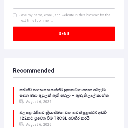
Save my name, email, and website in this browser for the
next time I comment.
Recommended
සත්ත්ව පනත සහ සත්ත්ව සුභසාධන පනත පටලවා
ගෙන මහා අවුලක් ඇති වෙලා – ඇමැති ලාල් කාන්ත
August 6, 2026
බලපත්‍ර රහිතව ක්‍රියාත්මක වන තවත් සූදු වෙබ් අඩවි
122කට ප්‍රවේශ වීම TRCSL අවහිර කරයි
August 6, 2026