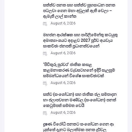
සත්ත්ව පනත සහ සත්ත්ව සුභසාධන පනත
පටලවා ගෙන මහා අවුලක් ඇති වෙලා –
ඇමැති ලාල් කාන්ත
August 6, 2026
මහජන ආරක්ෂක සහ පාර්ලිමේන්තු කටයුතු
අමාත්‍යාංශයට අදාළව 2027 පූර්ව අයවැය
සාකච්ඡා ජනපති ප්‍රධානත්වයෙන්
August 6, 2026
‘පිවිතුරු පුරවර’ ජාතික කසළ
කළමනාකරණ වැඩසටහනේ ඉදිරි සැලසුම්
සම්බන්ධයෙන් විශේෂ සාකච්ඡාවක්
August 6, 2026
සත්ව (සංශෝධන) සහ ජාතික ජල සම්පාදන
හා ජලාපවහන මණ්ඩල (සංශෝධන) පනත්
කෙටුම්පත් සම්මත වෙයි
August 6, 2026
දූෂණ විරෝධි පනතට සංශෝධන ගෙන ආ
යුත්තේ දැනට බලාත්මක පනත දුර්වල