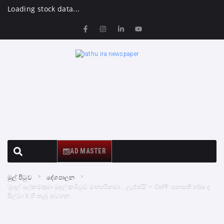
Loading stock data...
AD MASTER
මුල් පිටුව
දේශපාලන
‘මුදල් ලේකම්තුමා මුදල් කමිටුව මඟහරිනවා… ලැජ්ජයි’ – CoPF සභාපති හර්ෂ ද
සිල්වා X හි තැබූ සටහන