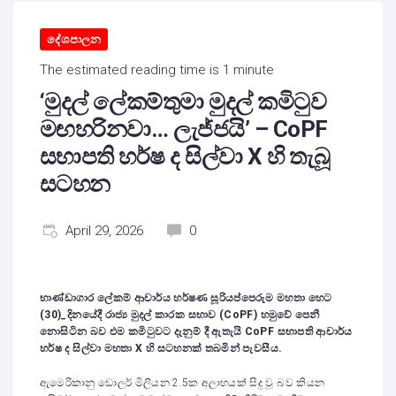
දේශපාලන
The estimated reading time is 1 minute
‘මුදල් ලේකම්තුමා මුදල් කමිටුව
මඟහරිනවා… ලැජ්ජයි’ – CoPF
සභාපති හර්ෂ ද සිල්වා X හි තැබූ
සටහන
April 29, 2026
0
භාණ්ඩාගාර ලේකම් ආචාර්ය හර්ෂණ සූරියප්පෙරුම මහතා හෙට
(30)_දිනයේදී රාජ්‍ය මුදල් කාරක සභාව (
CoPF
) හමුවේ පෙනී
නොසිටින බව එම කමිටුවට දැනුම් දී ඇතැයි
CoPF
සභාපති ආචාර්ය
හර්ෂ ද සිල්වා මහතා
X
හි සටහනක් තබමින් පැවසීය.
ඇමෙරිකානු ඩොලර් මිලියන 2.5ක අලාභයක් සිදු වූ බව කියන