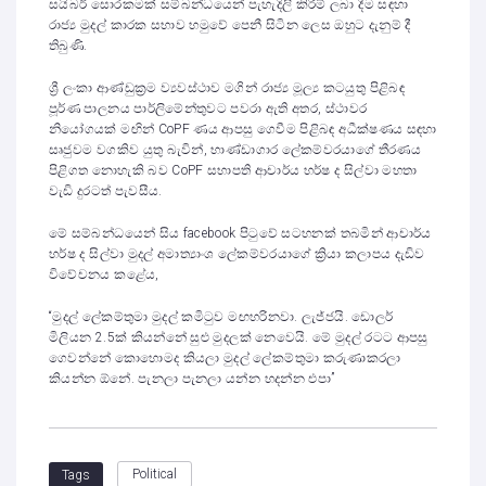
සයිබර් සොරකමක් සම්බන්ධයෙන් පැහැදිලි කිරීම් ලබා දීම සඳහා
රාජ්‍ය මුදල් කාරක සභාව හමුවේ පෙනී සිටින ලෙස ඔහුට දැනුම් දී
තිබුණි.
ශ්‍රී ලංකා ආණ්ඩුක්‍රම ව්‍යවස්ථාව මගින් රාජ්‍ය මූල්‍ය කටයුතු පිළිබඳ
පූර්ණ පාලනය පාර්ලිමේන්තුවට පවරා ඇති අතර, ස්ථාවර
නියෝගයක් මඟින් CoPF ණය ආපසු ගෙවීම පිළිබඳ අධීක්ෂණය සඳහා
සෘජුවම වගකිව යුතු බැවින්, භාණ්ඩාගාර ලේකම්වරයාගේ තීරණය
පිළිගත නොහැකි බව CoPF සභාපති ආචාර්ය හර්ෂ ද සිල්වා මහතා
වැඩි දුරටත් පැවසීය.
මේ සම්බන්ධයෙන් සිය facebook පිටුවේ සටහනක් තබමින් ආචාර්ය
හර්ෂ ද සිල්වා මුදල් අමාත්‍යාංශ ලේකම්වරයාගේ ක්‍රියා කලාපය දැඩිව
විවේචනය කළේය,
“මුදල් ලේකම්තුමා මුදල් කමිටුව මඟහරිනවා. ලැජ්ජයි. ඩොලර්
මිලියන 2.5ක් කියන්නේ සුළු මුදලක් නෙවෙයි. මේ මුදල් රටට ආපසු
ගෙවන්නේ කොහොමද කියලා මුදල් ලේකම්තුමා කරුණාකරලා
කියන්න ඕනේ. පැනලා පැනලා යන්න හදන්න එපා”
Political
Tags