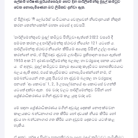
ලේකම් හර්ෂණ සුරියප්පෙරුම හෙට දින පාර්ලිමේන්තු මුදල් කමිටුව
වෙත නොපැමිණෙන බව ලිඛිතව දන්වා ඇත.
ඒ පිළිබඳව ‘ෆී ලෝයර්ස්’ සංවිධානය වෙනුවෙන් නිවේදනයක් නිකුත්
කරන තෙන්නකෝන් මහතා මෙසේ ද පවසයි.
‘පාර්ලිමේන්තුවේ මුදල් කමිටුව පිහිටුවා ඇත්තේ 2022 වසරේ දී
සම්මත කරන ලද පාර්ලිමේන්තු ස්ථාවර නියෝග 121 යටතේ ය.
පාර්ලිමේන්තු ස්ථාවර නියෝග කිසියම් අයෙකු විසින් උල්ලංඝණය
කරන්නේ නම්, ඒ පිළිබඳව දඩුවම් ලබාදීමට ප්‍රතිපාදන සපයා ඇත්තේ
1953 අංක 21 දරණ පාර්ලිමේන්තු බලතල හා වරප්‍රසාද පනත යටතේ
ය. ඒ අනුව, මුදල් කමිටුවට ඕනෑම අයෙකු කැඳවීමට සභාපතිවරයාට
බලය ඇති අතර, එසේ කැදවීමකට නොපැමිණෙන්නේ නම්, ඒ
සම්බන්ධයෙන් ගත යුතු පියවර හා දඩුවම් බලතල හා වරප්‍රසාද
පනතේ ‘ආ කොටස’ 1, 2, 3 උපලේඛනයේ ආ කොටසේ වගන්ති
යටතේ දක්වා ඇත. එම වරද වලට පාර්ලිමේන්තුව විසින් හෝ
‍ශ්‍රේෂ්ඨාධිකරණය මගින් දඩුවම් කළ යුතු වරද වේ.
මේ සඳහා ශ්‍රේෂ්ඨාධිකරණය මගින් අවුරුදු දෙකක් නොඉක්මවන
කාලයකට බන්ධනාගාර ගත කිරීම හෝ දඩයක් නියම කිරීම හෝ
දඩය හා බන්ධනාගාර ගත කිරීම යන දඩුවම් දෙකටම යටත් කළ
හැකිය.
ඒ අනුව, හර්ෂ ද සිල්වා සභාපතිවරයා ලෙස මුදල් කමිටුවට පැමිණීමට