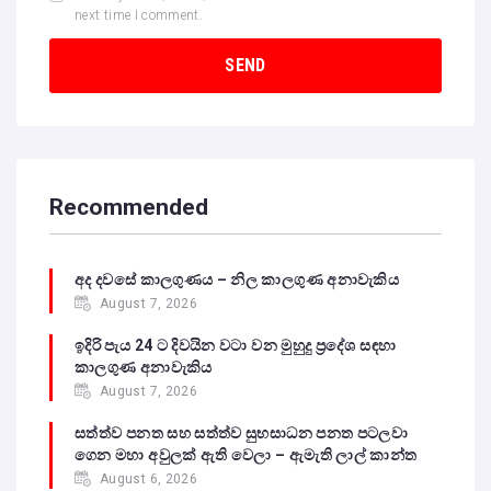
next time I comment.
Recommended
අද දවසේ කාලගුණය – නිල කාලගුණ අනාවැකිය
August 7, 2026
ඉදිරි පැය 24 ට දිවයින වටා වන මුහුදු ප්‍රදේශ සඳහා
කාලගුණ අනාවැකිය
August 7, 2026
සත්ත්ව පනත සහ සත්ත්ව සුභසාධන පනත පටලවා
ගෙන මහා අවුලක් ඇති වෙලා – ඇමැති ලාල් කාන්ත
August 6, 2026