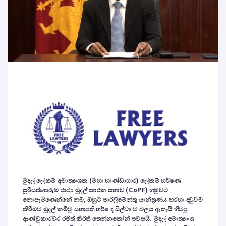
මුදල් ලේකම් අමාත්‍යංශක (මහා භාණ්ඩාගාර) ලේකම් හර්ෂණ
සූරියප්පෙරුම රාජ්‍ය මුදල් කාරක සභාව (CoPF) හමුවට
නොපැමිණෙන්නේ නම්, ඔහුට පාර්ලිමේන්තු යාන්ත්‍රණය හරහා දඬුවම්
කිරීමට මුදල් කමිටු සභාපති හර්ෂ ද සිල්වා ට බලය ඇතැයි හිටපු
ආණ්ඩුකාරවර රජිත් කිර්ති තෙන්නකෝන් පවසයි. මුදල් අමාත්‍යාංශ