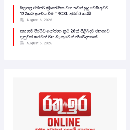
බලපත්‍ර රහිතව ක්‍රියාත්මක වන තවත් සූදු වෙබ් අඩවි
122කට ප්‍රවේශ වීම TRCSL අවහිර කරයි
August 6, 2026
තහනම් පිරමීඩ යෝජනා ක්‍රම 26ක් පිළිබඳව ජනතාව
දැනුවත් කරමින් මහ බැංකුවෙන් නිවේදනයක්
August 6, 2026