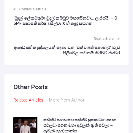
Previous article
‘මුදල් ලේකම්තුමා මුදල් කමිටුව මඟහරිනවා… ලැජ්ජයි’ – C
oPF සභාපති හර්ෂ ද සිල්වා X හි තැබූ සටහන
Next article
ආබාධ සහිත පුද්ගලයන් සඳහා වන ‘එක්ව අත් නොහැර’ වැඩ
පිළිවෙළ කඩිනම් කිරීමට පියවර
Other Posts
Related Articles
More from Author
සත්ත්ව පනත සහ සත්ත්ව සුභසාධන පනත
පටලවා ගෙන මහා අවුලක් ඇති වෙලා –
ඇමැති ලාල් කාන්ත