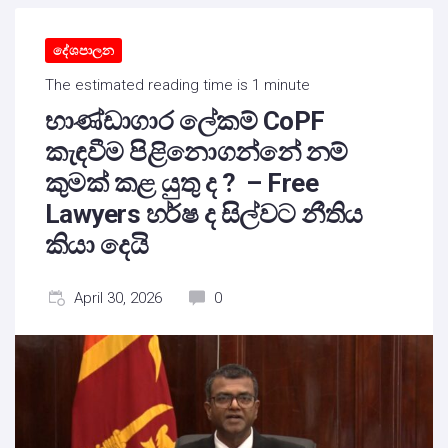
දේශපාලන
The estimated reading time is 1 minute
භාණ්ඩාගාර ලේකම් CoPF
කැඳවීම පිළිනොගන්නේ නම්
කුමක් කළ යුතු ද ? – Free
Lawyers හර්ෂ ද සිල්වට නීතිය
කියා දෙයි
April 30, 2026
0