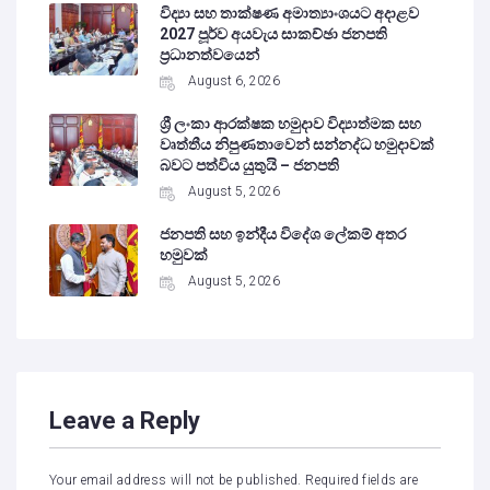
විද්‍යා සහ තාක්ෂණ අමාත්‍යාංශයට අදාළව
2027 පූර්ව අයවැය සාකච්ඡා ජනපති
ප්‍රධානත්වයෙන්
August 6, 2026
ශ්‍රී ලංකා ආරක්ෂක හමුදාව විද්‍යාත්මක සහ
වෘත්තීය නිපුණතාවෙන් සන්නද්ධ හමුදාවක්
බවට පත්විය යුතුයි – ජනපති
August 5, 2026
ජනපති සහ ඉන්දීය විදේශ ලේකම් අතර
හමුවක්
August 5, 2026
Leave a Reply
Your email address will not be published.
Required fields are