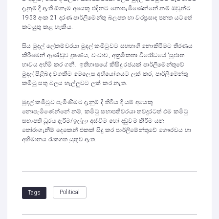
දැනුම් දී ඇති ඕනෑම අයෙකු එදිනට නොපැමිණෙන්නේ නම් ඔවුන්ට
1953 අංක 21 දරණ පාර්ලිමේන්තු බලපත හා වරප්‍රසාද පනත යටතේ
කටයුතු කළ හැකිය.
සිය මුදල් ලේකම්වරයා මුදල් කමිටුවට සහභාගි නොකිරීමට තීරණය
කිරීමෙන් ආණ්ඩුව දුෂණය, වංචාව, අක්‍රමිකතා විරෝධයේ ‘සුජාත
භාවය අහිමි කර ගනී. ඉතිහාසයේ කිසිදු රජයක් පාර්ලිමේන්තුවේ
මුදල් පිළිබඳ වගකීම මෙලෙස අභියෝගයට ලක් කර, පාර්ලිමේන්තු
කමිටු සතු බලය හෑල්ලුවට ලක් කර නැත.
මුදල් කමිටුව පැමිණීමට දැනුම් දී තිබිය දී යම් අයෙකු
නොපැමිණෙන්නේ නම්, කමිටු සභාපතිවරයා තවදුරටත් එම කමිටු
සභාපති ධූරය දැරීම/ඉල්ලා අස්වීම හෝ දඩුවම් කිරීම යන
තෝරාගැනීම් දෙකෙන් එකක් සිදු කර පාර්ලිමේන්තුවේ ගෞරවය හා
අභිමානය රැකගත යුතුව ඇත.
Political
Tags