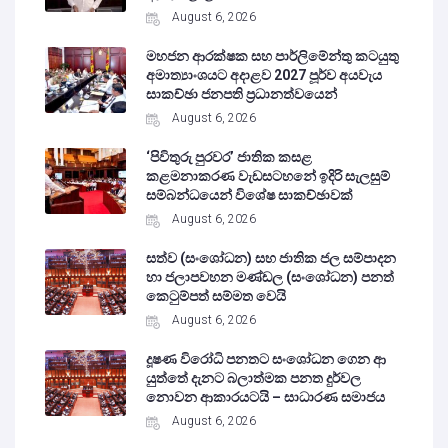
August 6, 2026
මහජන ආරක්ෂක සහ පාර්ලිමේන්තු කටයුතු
අමාත්‍යාංශයට අදාළව 2027 පූර්ව අයවැය
සාකච්ඡා ජනපති ප්‍රධානත්වයෙන්
August 6, 2026
‘පිවිතුරු පුරවර’ ජාතික කසළ
කළමනාකරණ වැඩසටහනේ ඉදිරි සැලසුම්
සම්බන්ධයෙන් විශේෂ සාකච්ඡාවක්
August 6, 2026
සත්ව (සංශෝධන) සහ ජාතික ජල සම්පාදන
හා ජලාපවහන මණ්ඩල (සංශෝධන) පනත්
කෙටුම්පත් සම්මත වෙයි
August 6, 2026
දූෂණ විරෝධි පනතට සංශෝධන ගෙන ආ
යුත්තේ දැනට බලාත්මක පනත දුර්වල
නොවන ආකාරයටයි – සාධාරණ සමාජය
August 6, 2026