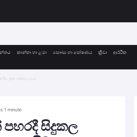
ාන්තය
කාන්තා හා ළමා
සෞඛ්‍ය හා පෝෂණය
ක්‍රීඩා
ආර්ථික
ැකපිට පුතා අත්අඩංගුවට
is 1 minute
 පහරදී සිදුකල