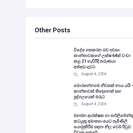
Other Posts
විදේශ ගතකරන බව පවසා
කාන්තාවකගේ ලක්ෂ 64ක් වංචා
කළ 21 හැවිරිදි තරුණයා
අත්අඩංගුවට
August 4, 2026
මොරහේනගම නිවසක් නාය යයි 
කාන්තාවක් තිදෙනෙක් සහ
පුද්ගලයෙක් මරුට
August 4, 2026
මහජන ආරක්ෂක හා පාර්ලිමේන්ත
කටයුතු අමාත්‍යාංශයට පැමිණිලි
යොමුකිරීම සඳහා නිල වෙබ් පිටුව
විවෘත කෙරේ