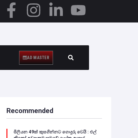
AD MASTER
Recommended
මිලියන 49ක් කුසගින්නට ගොදුරු වෙයි : එල්