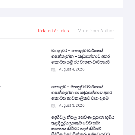
Related Articles
More from Author
මහනුවර – කොළඹ මාර්ගයේ
ගනේතැන්න – කඩුගන්නාව අතර
කොටස යළි රථ වාහන ධාවනයට
August 4, 2026
–
කොළඹ – මහනුවර මාර්ගයේ
ගනේතැන්න හා කඩුගන්නාව අතර
කොටස තාවකාලිකව වසා දැමේ
August 3, 2026
ු
දෙහිවල නිසල සෙවණ සුසාන භූමිය
තුළදී පුද්ගලයකුට වෙඩි තබා
ඝාතනය කිරීමට තැත් කිරීමේ
සිද්ධියේ වෙඩික්කරු අත්අඩංගුවට