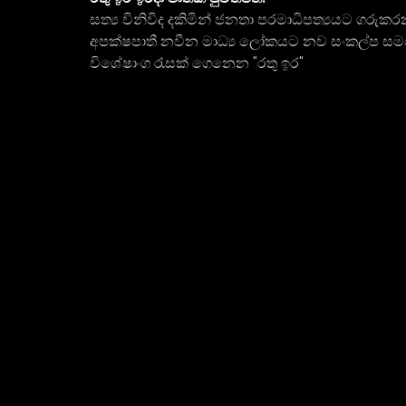
සත්‍ය විනිවිද දකිමින් ජනතා පරමාධිපත්‍යයට ගරුකර
අපක්ෂපාතී නවීන මාධ්‍ය ලෝකයට නව සංකල්ප ස
විශේෂාංග රැසක් ගෙනෙන "රතු ඉර"