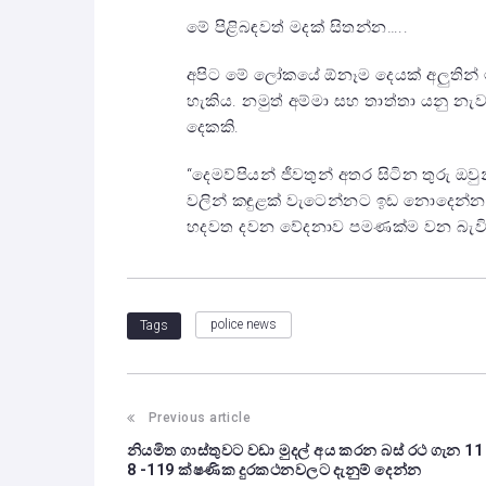
මේ පිළිබඳවත් මදක් සිතන්න…..
අපිට මේ ලෝකයේ ඕනෑම දෙයක් අලුතින් ම
හැකිය. නමුත් අම්මා සහ තාත්තා යනු නැව
දෙකකි.
“දෙමව්පියන් ජීවතුන් අතර සිටින තුරු 
වලින් කඳුළක් වැටෙන්නට ඉඩ නොදෙන්න.
හදවත දවන වේදනාව පමණක්ම වන බැවින
police news
Tags
Previous article
නියමිත ගාස්තුවට වඩා මුදල් අය කරන බස් රථ ගැන 11
8 -119 ක්ෂණික දුරකථනවලට දැනුම් දෙන්න