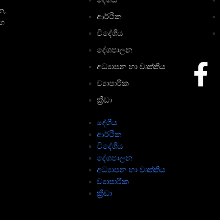
න,
ආර්ථික
මග
විදේශීය
දේශපාලන
අධ්‍යාපන හා වෘත්තීය
ව්‍යාපාරික
ක්‍රීඩා
දේශීය
ආර්ථික
විදේශීය
දේශපාලන
අධ්‍යාපන හා වෘත්තීය
ව්‍යාපාරික
ක්‍රීඩා