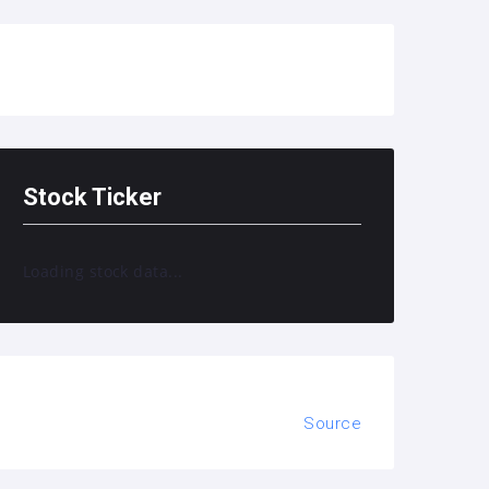
Stock Ticker
Loading stock data...
Source