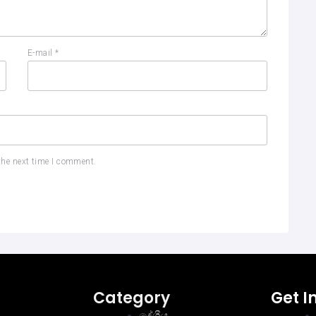
E-mail
*
the next time I comment.
Category
Get I
දේශීය