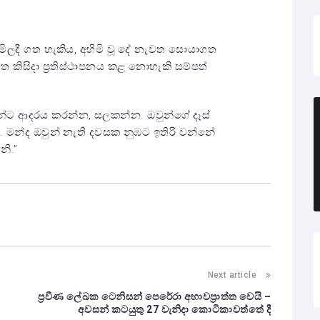
ිලදී ගත හැකිය, අහිමි වූ දේ නැවත සොයාගත
ත කිසිදා ප්‍රතිස්ථාපනය කළ නොහැකි සම්පත්
ඔවුන්ට ආදරය කරන්න, සලකන්න. ඔවුන්ගේ දෑස්
 මන්ද ඔවුන් නැති දවසක නුඹට ඉතිරි වන්නේ
ි.”
Next article
ප්‍රවීණ ලේඛක ටෙනිසන් පෙරේරා අභාවප්‍රාත්ත වෙයි –
අවසන් කටයුතු 27 වැනිදා කොටිකාවත්තේ දී