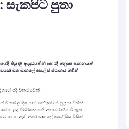
: සැකපිට පුතා
යේදී තියුණු ආයුධයකින් පහරදී මනුෂ්‍ය ඝාතනයක්
විඩයක් මත මාතලේ පොලිස් ස්ථානය මගින්
රදේශයේ පදිංචිකරුවෙකි.
වීමක් දුරදිග යාම හේතුවෙන් පුත්‍රයා විසින්
ු කරන ලද විමර්ශනයේදී අනාවරණය වී ඇත.
ගුවට ගෙන ඇති අතර මාතලේ පොලිසිය විසින්