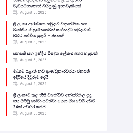
නිනෝ අවදානම හමුවේ ලෝක ආහාර
වැඩසටහනෙන් බිහිසුණු අනාවැකියක්
August 5, 2026
ශ්‍රී ලංකා ආරක්ෂක හමුදාව විද්‍යාත්මක සහ
වෘත්තීය නිපුණතාවෙන් සන්නද්ධ හමුදාවක්
බවට පත්විය යුතුයි – ජනපති
August 5, 2026
ජනපති සහ ඉන්දීය විදේශ ලේකම් අතර හමුවක්
August 5, 2026
මධ්‍යම පළාත් නව ආණ්ඩුකාරවරයා ජනපති
ඉදිරියේ දිවුරුම් දෙයි
August 5, 2026
ශ්‍රී ලංකාව තුළ නීති විරෝධීව අන්තර්ජාල සූදු
සහ ඔට්ටු සේවා පවත්වා ගෙන ගිය වෙබ් අඩවි
24ක් අවහිර කරයි
August 5, 2026