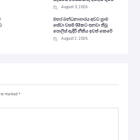
August 3, 2026
ී
මහර බන්ධනාගාරය අවට ග්‍රාම
ට
සේවා වසම් 03කට පනවා තිබූ
පොලිස් ඇඳිරි නීතිය ඉවත් කෙරේ
August 2, 2026
 are marked
*