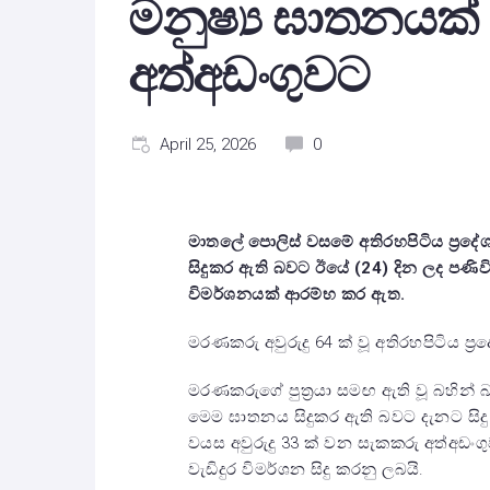
මනුෂ්‍ය ඝාතනයක් 
අත්අඩංගුවට
April 25, 2026
0
මාතලේ පොලිස් වසමේ අතිරහපිටිය ප්‍රදේශ
සිදුකර ඇති බවට ඊයේ (24) දින ලද පණි
විමර්ශනයක් ආරම්භ කර ඇත.
මරණකරු අවුරුදු 64 ක් වූ අතිරහපිටිය ප්‍
මරණකරුගේ පුත්‍රයා සමඟ ඇති වූ බහින් බස් 
මෙම ඝාතනය සිදුකර ඇති බවට දැනට සිද
වයස අවුරුදු‍ 33 ක් වන සැකකරු අත්අඩං
වැඩිදුර විමර්ශන සිදු කරනු ලබයි.