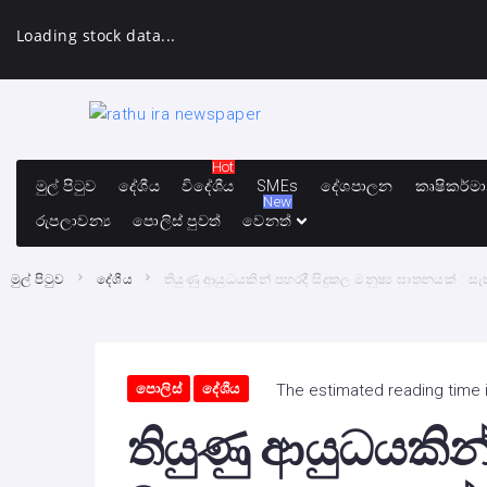
Loading stock data...
Hot
මුල් පිටුව
දේශීය
විදේශීය
SMEs
දේශපාලන
කෘෂිකර්ම
New
රුපලාවන්‍ය
පොලිස් පුවත්
වෙනත්
මුල් පිටුව
දේශීය
තියුණු ආයුධයකින් පහරදී සිදුකල මනුෂ්‍ය ඝාතනයක් : ස
පොලිස්
දේශීය
The estimated reading time 
තියුණු ආයුධයකින්