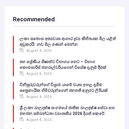
Recommended
ලංකා සතොස අත්‍යවශ්‍ය ආහාර ද්‍රව්‍ය කිහිපයක මිල යළිත්
අඩුකරයි: නව මිල ගණන් මෙන්න
August 8, 2026
පහ ශ්‍රේණිය ශිෂ්‍යත්ව විභාගය හෙට – විභාග
කොමසාරිස් ජනරාල්වරියගෙන් විශේෂ දැනුම් දීමක්
August 8, 2026
විනිසුරුවරුන්ගේ විශ්‍රාම යාමේ වයස ඉහළ දැමීම:
ත්‍රෛනායික හිමිවරුන්ගෙන් ජනපති අනුරට ලිපියක්
August 8, 2026
ශ්‍රී ලංකා බාලදක්ෂ සංගමයේ ජාතික බාලදක්ෂ සේවා සහ
මහජන සම්බන්ධතා ව්‍යාපෘතිය 2026 දියත් කෙරේ
August 8, 2026