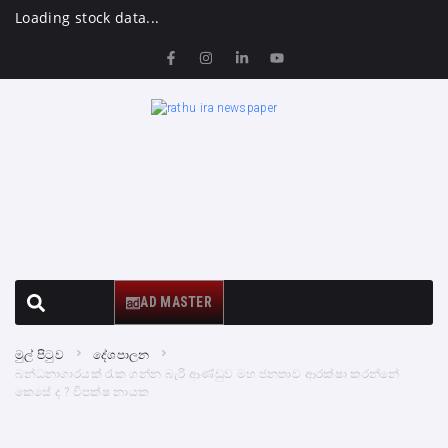
Loading stock data...
AD MASTER
මුල් පිටුව
දේශපාලන
බන්ධනාගාරයක් රැක ගන්න බැරි ආණ්ඩුව මහ ජනතාව ආරක්ෂා කරන්නේ
කෙසේ ද ? විපක්ෂ නායක