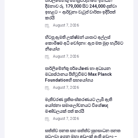
පාර්ලිමේන්තු මන්ත්‍රීවරුන්ගේ ඉන්ධන
දීමනාව රු. 179,000 සිට 244,000 දක්වා
ඉහළට – ආර්චුනා වැටුප් වාර්තා ඉදිරිපත්
කරයි
August 7, 2026
හිටපු ඇමති ලක්ෂ්මන් යාපාට අල්ලස්
කොමිෂම අධි චෝදනා: ඇප මත මුදා හැරීමට
නියෝග
August 7, 2026
පාර්ලිමේන්තු පර්යේෂණ හා අධ්‍යයන
මධ්‍යස්ථානය පිහිටුවීමට Max Planck
Foundationහි සහයෝගය
August 7, 2026
මැතිවරණ ප්‍රතිසංස්කරණයට ලැබී ඇති
යෝජනා සමාලෝචනයට විශේෂඥ
මණ්ඩලයක් පත් කරයි
August 7, 2026
සත්ත්ව පනත සහ සත්ත්ව සුභසාධන පනත
පටලවා ගෙන මහා අවුලක් ඇති වෙලා –