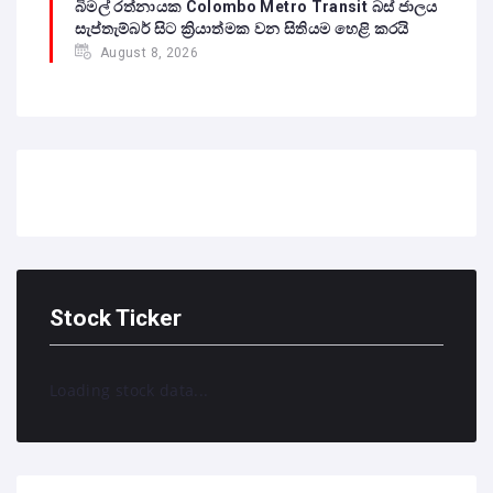
බිමල් රත්නායක Colombo Metro Transit බස් ජාලය
සැප්තැම්බර් සිට ක්‍රියාත්මක වන සිතියම හෙළි කරයි
August 8, 2026
Stock Ticker
Loading stock data...