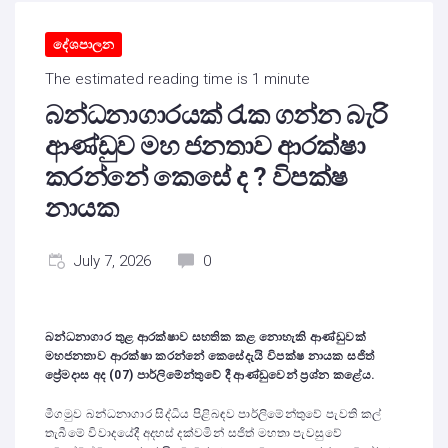
දේශපාලන
The estimated reading time is 1 minute
බන්ධනාගාරයක් රැක ගන්න බැරි
ආණ්ඩුව මහ ජනතාව ආරක්ෂා
කරන්නේ කෙසේ ද ? විපක්ෂ
නායක
July 7, 2026
0
බන්ධනාගාර තුළ ආරක්ෂාව සහතික කළ නොහැකි ආණ්ඩුවක්
මහජනතාව ආරක්ෂා කරන්නේ කෙසේදැයි විපක්ෂ නායක සජිත්
ප්‍රේමදාස අද (07) පාර්ලිමේන්තුවේ දී ආණ්ඩුවෙන් ප්‍රශ්න කළේය.
මීගමුව බන්ධනාගාර සිද්ධිය පිළිබඳව පාර්ලිමේන්තුවේ පැවති කල්
තැබීමේ විවාදයේදී අදහස් දක්වමින් සජිත් මහතා පැවසුවේ