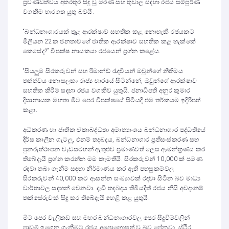
ප්‍රචණ්ඩත්වය අතරතුර සිදු වූ මරණ සහ තුවාල සඳහා රජය සම්පූර්ණ
වගකීම භාරගත යුතු බවයි.
“බන්ධනාගාරයක් තුළ ආරක්ෂාව සහතික කළ නොහැකි රජයකට
මිලියන 22ක ජනතාවගේ ජාතික ආරක්ෂාව සහතික කළ හැක්කේ
කෙසේද?” විපක්ෂ නායකයා රජයෙන් ප්‍රශ්න කළේය.
“සියලුම සිරකරුවන් සහ රිමාන්ඩ් රැඳවියන් ඔවුන්ගේ නීතිමය
තත්ත්වය නොසලකා රාජ්‍ය භාරයේ සිටින්නේ, ඔවුන්ගේ ආරක්ෂාව
සහතික කිරීම සඳහා රජය වගකිව යුතුයි. ජනාධිපති අනුර කුමාර
දිසානායක මහතා මීට පෙර විපක්ෂයේ සිටියදී එම තර්කයම ඉදිරිපත්
කළා.
අධිකරණ හා ජාතික ඒකාබද්ධතා අමාත්‍යාංශය බන්ධනාගාර පද්ධතියේ
දීර්ඝ කාලීන ගැටලු, එනම් තදබදය, බන්ධනාගාර ප්‍රතිසංස්කරණ සහ
පුනරුත්ථාපන වැඩසටහන් ඇතුළුව ප්‍රමාණවත් ලෙස ආමන්ත්‍රණය කර
තිබේදැයි ප්‍රශ්න කරන්න මම කැමතියි. සිරකරුවන් 10,000 ක් පමණ
රඳවා තබා ගැනීම සඳහා නිර්මාණය කර ඇති පහසුකම්වල
සිරකරුවන් 40,000 කට ආසන්න සංඛ්‍යාවක් රඳවා සිටින බව මාධ්‍ය
වාර්තාවල සඳහන් වෙනවා. දැඩි තදබදය තිබියදීත් රජය නිසි අවදානම්
තක්සේරුවක් සිදු කර තිබේදැයි හෙළි කළ යුතුයි.
මීට පෙර වැලිකඩ සහ මහර බන්ධනාගාරවල පෙර සිදුවීම්වලින්
පාඩම් ඉගෙන ගැනීමට රජය අපොහොසත් වූ බව පේනවා. ස්ථිර