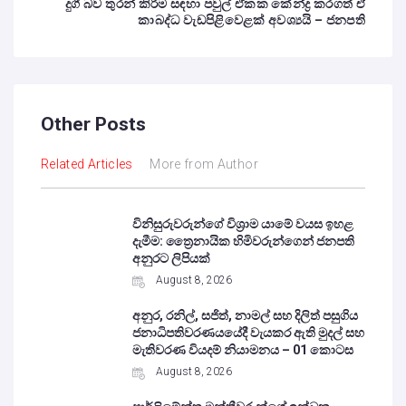
දුගී බව තුරන් කිරීම සඳහා පවුල් ඒකක කේන්ද්‍ර කරගත් ඒ
කාබද්ධ වැඩපිළිවෙළක් අවශ්‍යයි – ජනපති
Other Posts
Related Articles
More from Author
විනිසුරුවරුන්ගේ විශ්‍රාම යාමේ වයස ඉහළ
දැමීම: ත්‍රෛනායික හිමිවරුන්ගෙන් ජනපති
අනුරට ලිපියක්
August 8, 2026
අනුර, රනිල්, සජිත්, නාමල් සහ දිලිත් පසුගිය
ජනාධිපතිවරණයයේදී වැයකර ඇති මුදල් සහ
මැතිවරණ වියදම් නියාමනය – 01 කොටස
August 8, 2026