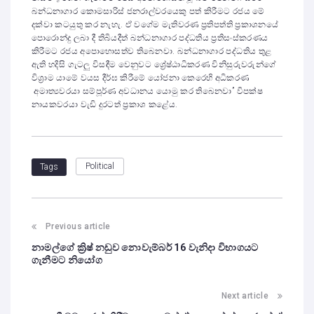
බන්ධනාගාර කොමසාරිස් ජනරාල්වරයෙකු පත් කිරීමට රජය මේ
දක්වා කටයුතු කර නැහැ. ඒ වගේම මැතිවරණ ප්‍රතිපත්ති ප්‍රකාශනයේ
පොරොන්දු ලබා දී තිබියදීත් බන්ධනාගාර පද්ධතිය ප්‍රතිසංස්කරණය
කිරීමට රජය අපොහොසත්ව තිබෙනවා. බන්ධනාගාර පද්ධතිය තුළ
ඇති හදිසි ගැටලු විසඳීම වෙනුවට ශ්‍රේෂ්ඨාධිකරණ විනිසුරුවරුන්ගේ
විශ්‍රාම යාමේ වයස දීර්ඝ කිරීමේ යෝජනා කෙරෙහි අධිකරණ
අමාත්‍යවරයා සම්පූර්ණ අවධානය යොමු කර තිබෙනවා” විපක්ෂ
නායකවරයා වැඩි දුරටත් ප්‍රකාශ කළේය.
Political
Tags
Previous article
නාමල්ගේ ක්‍රිෂ් නඩුව නොවැම්බර් 16 වැනිදා විභාගයට
ගැනීමට නියෝග
Next article