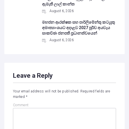
ඇමැති ලාල් කාන්ත
August 6, 2026
මහජන ආරක්ෂක සහ පාර්ලිමේන්තු කටයුතු
අමාත්‍යාංශයට අදාළව 2027 පූර්ව අයවැය
සාකච්ඡා ජනපති ප්‍රධානත්වයෙන්
August 6, 2026
Leave a Reply
Your email address will not be published.
Required fields are
marked
*
Comment