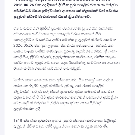
2026.06.26 වන අද දිනයේ දිවයින පුරා පොලිස් ස්ථාන හා මත්ද්‍රව්‍ය
සම්බන්ධව විෂයානුබද්ධ රාජ්‍ය ආයතන කේන්ද්‍රකරගනිමින් සමාජය
දැනුවත් කිරීමේ වැඩසටහන් රැසක් ක්‍රියත්මක වේ.
එම වැඩසටහන් අතරින් ප්‍රධාන වැඩසටහන වූ මහජන ආරක්ෂක
අමාත්‍යංශය සංවිධානය කළ කොළඹ වරාය නගරයේ සිට
කොල්ලුපිටිය මංසන්ධිය දක්වා ගමන්කළ දැනුවත් කිරීමේ පාගමන
2026.06.26 වන දින උදෑසන ජනමාධ්‍ය අමාත්‍යංශය, අන්තරායක
ඖෂධ පාලක ජාතික මණ්ඩලය, සුරාබදු දෙපාර්තමේන්තුව, ශ්‍රී ලංකා
පොලිසිය, ත්‍රිවිධ හමුදාව, පුනුරුත්තාපන කාර්යංශය, ජාතික තරුණ
සේවා සභාව ඇතුළු අමාත්‍යංශ, දෙපාර්තමේන්තු, සංවිධාන හා ආයතන
රැසක සංවිධානයෙන් සාර්ථකව පැවැත්වුනි.
“මතින් තොර දේශයක් කරා අභිමානවත්ව පිය නගමු” යන ආදර්ශ
පාඨය පෙරදැරිව දැනුවත් කිරීමේ පුවරු, පාඨ රැගත් පොලිස්
නිලධාරීන්, තරුණ තරුණියන් දහසකට අධික සංඛ්‍යාවක් පාගමන
සඳහා සහභාගී වී සිටි අතර මාර්ගයේ ගමන්ගත් ජනතාවට අත්පත්‍රිකා
බෙදා දෙමින් මත්ද්‍රව්‍ය මැඩලීම සඳහා අවශ්‍ය සහය පිළිබඳව
දැනුවත්කරන ලදී.
1818 ක්ෂණික දුරකථන අංකය, පුනුරුත්තාපන කාර්යංශය පිළිබඳව
දැනුවත් කිරීම සඳහා එහිදී ප්‍රමුඛත්වය ගෙන කටයුතු කෙරුණි.