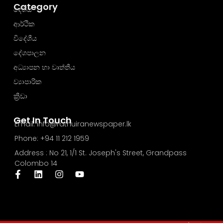
Category
දේශීය
ආර්ථික
විදේශීය
දේශපාලන
අධ්‍යාපන හා වෘත්තීය
ව්‍යාපාරික
ක්‍රීඩා
Get In Touch
Email: info@rathuiranewspaper.lk
Phone: +94 11 212 1959
Address : No 21, 1/1 St. Joseph's Street, Grandpass
Colombo 14