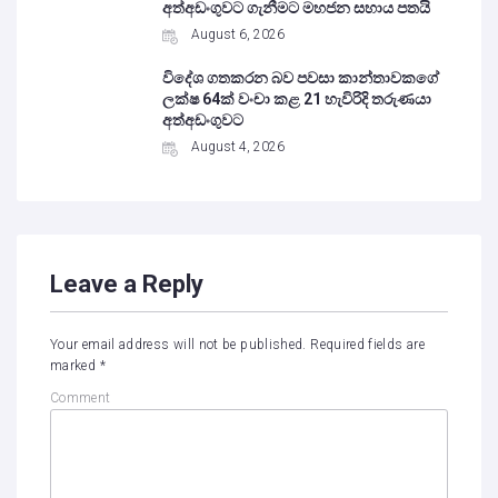
අත්අඩංගුවට ගැනීමට මහජන සහාය පතයි
August 6, 2026
විදේශ ගතකරන බව පවසා කාන්තාවකගේ
ලක්ෂ 64ක් වංචා කළ 21 හැවිරිදි තරුණයා
අත්අඩංගුවට
August 4, 2026
Leave a Reply
Your email address will not be published.
Required fields are
marked
*
Comment