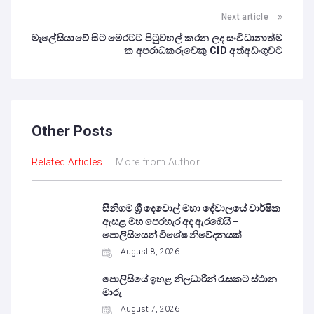
Next article
මැලේසියාවේ සිට මෙරටට පිටුවහල් කරන ලද සංවිධානාත්ම
ක අපරාධකරුවෙකු CID අත්අඩංගුවට
Other Posts
Related Articles
More from Author
සීනිගම ශ්‍රී දෙවොල් මහා දේවාලයේ වාර්ෂික
ඇසළ මහ පෙරහැර අද ඇරඹෙයි –
පොලිසියෙන් විශේෂ නිවේදනයක්
August 8, 2026
පොලිසියේ ඉහළ නිලධාරීන් රැසකට ස්ථාන
මාරු
August 7, 2026