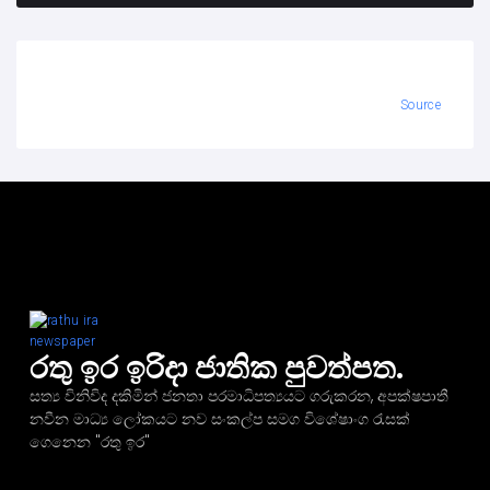
Source
රතු ඉර ඉරිදා ජාතික පුවත්පත.
සත්‍ය විනිවිද දකිමින් ජනතා පරමාධිපත්‍යයට ගරුකරන, අපක්ෂපාතී
නවීන මාධ්‍ය ලෝකයට නව සංකල්ප සමග විශේෂාංග රැසක්
ගෙනෙන "රතු ඉර"