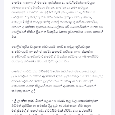
පාගමන සඳහා ගරු මහජන ආරක්ෂක හා පාර්ලිමේන්තු කටයුතු
අමාත්‍ය ආනන්ද විජේපාල මහතා, කාන්තා හා ළමා කටයුතු
අමාත්‍යතුමිය සරෝජා පෝල්රාජ් මැතිතුමිය, මහජන ආරක්ෂක හා
පාර්ලිමේන්තු කටයුතු නියෝජ්‍ය අමාත්‍ය සුනිල් වටගල මහතා,
කොළඹ දිස්ත්‍රික් පාර්ලිමේන්තු මන්ත්‍රී සමන්මලී ගුණසිංහ මහත්මිය,
මහජන ආරක්ෂක අමාතයංශයේ ලේකම් රවී සෙනෙවිරත්න මහතා හා
පොලිස්පති නීතිඥ ප්‍රියන්ත විරසූරිය මහතා ප්‍රධානත්වය ගෙන සහභාගී
විය.
පොලිස් තූර්ය වාදක කණ්ඩායමේ, නාවික හමුදා තූර්යවාදක
කණ්ඩායමේ හා තරුණ සේවා සභාවේ නර්තන හා සංස්කෘතික
කණ්ඩායම් පාගමනට එක්වෙමින් මහජන අවධානය ලබාගැනීමට
අවශ්‍ය ආකර්ශනීය බව ලබාදීමට දායක විය.
පාගමන සංවිධානය කිරීමේදී මහජන ආරක්ෂක අමාත්‍යංශය සඳහා
ප්‍රජා පොලිස් හා පරිසර ආරක්ෂණ දිසාව සුවිශේෂී දායකත්වයක් සැපයූ
අතර පොලිස් රථවාහන මූලස්ථානය හා කොළඹ අවට පොලිස්
කොට්ඨාස රැසක නිලධාරීන් පාගමනේ ආරක්ෂව සම්බන්ධයෙන්
කටයුතු කරන ලදී.
* ශ්‍රී ලාංකික පුරවැසියන් ලෙස අප මෙරට තුළ බලාපොරොත්තුවන
විධිමත් ආර්ථික හා සමාජීය දියුණුව අර්ථවත්කරගැනීම සඳහා
මත්ද්‍රව්‍යවලින් තොර සමාජ වටපිටාවක් නිර්මාණය කරගැනීම