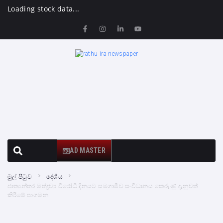
Loading stock data...
AD MASTER
මුල් පිටුව
දේශීය
ජාත්‍යන්තර මත්ද්‍රව්‍ය විරෝධී දිනයට සමගාමීව සංවිධානය කෙරුණු දැනුවත්
කිරීමේ පාගමන