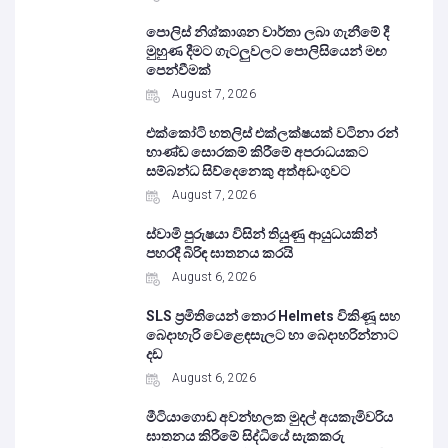
පොලිස් නිශ්කාශන වාර්තා ලබා ගැනීමේ දී
මුහුණ දීමට ගැටලුවලට පොලිසියෙන් මඟ
පෙන්වීමක්
August 7, 2026
එක්කෝටි හතලිස් එක්ලක්ෂයක් වටිනා රන්
භාණ්ඩ සොරකම් කිරීමේ අපරාධයකට
සම්බන්ධ සිව්දෙනෙකු අත්අඩංගුවට
August 7, 2026
ස්වාමි පුරුෂයා විසින් තියුණු ආයුධයකින්
පහරදී බිරිඳ ඝාතනය කරයි
August 6, 2026
SLS ප්‍රමිතියෙන් තොර Helmets විකිණූ සහ
බෙදාහැරි වෙළෙඳසැලට හා බෙදාහරින්නාට
දඩ
August 6, 2026
මීටියාගොඩ අවන්හලක මුදල් අයකැමිවරිය
ඝාතනය කිරීමේ සිද්ධියේ සැකකරු