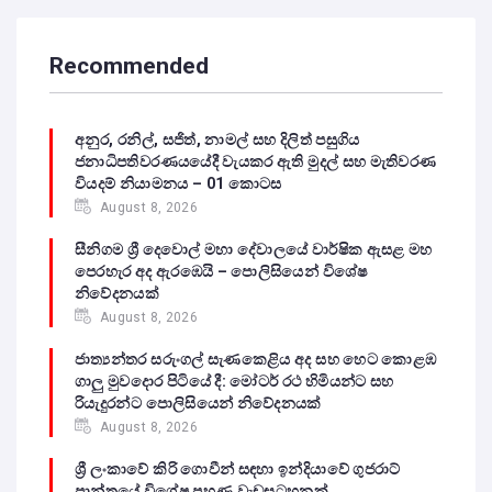
Recommended
අනුර, රනිල්, සජිත්, නාමල් සහ දිලිත් පසුගිය
ජනාධිපතිවරණයයේදී වැයකර ඇති මුදල් සහ මැතිවරණ
වියදම් නියාමනය – 01 කොටස
August 8, 2026
සීනිගම ශ්‍රී දෙවොල් මහා දේවාලයේ වාර්ෂික ඇසළ මහ
පෙරහැර අද ඇරඹෙයි – පොලිසියෙන් විශේෂ
නිවේදනයක්
August 8, 2026
ජාත්‍යන්තර සරුංගල් සැණකෙළිය අද සහ හෙට කොළඹ
ගාලු මුවදොර පිටියේ දී: මෝටර් රථ හිමියන්ට සහ
රියැදුරන්ට පොලිසියෙන් නිවේදනයක්
August 8, 2026
ශ්‍රී ලංකාවේ කිරි ගොවීන් සඳහා ඉන්දියාවේ ගුජරාට්
ප්‍රාන්තයේ විශේෂ පුහුණු වැඩසටහනක්