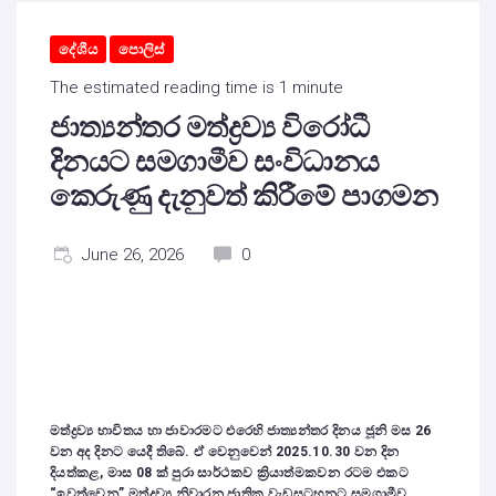
දේශීය
පොලිස්
The estimated reading time is 1 minute
ජාත්‍යන්තර මත්ද්‍රව්‍ය විරෝධී
දිනයට සමගාමීව සංවිධානය
කෙරුණු දැනුවත් කිරීමේ පාගමන
June 26, 2026
0
මත්ද්‍රව්‍ය භාවිතය හා ජාවාරමට එරෙහි ජාත්‍යන්තර දිනය ජූනි මස 26
වන අද දිනට යෙදී තිබේ. ඒ වෙනුවෙන් 2025.10.30 වන දින
දියත්කළ, මාස 08 ක් පුරා සාර්ථකව ක්‍රියාත්මකවන රටම එකට
“ඉවත්වෙනු” මත්ද්‍රව්‍ය නිවාරන ජාතික වැඩසටහනට සමගාමීව