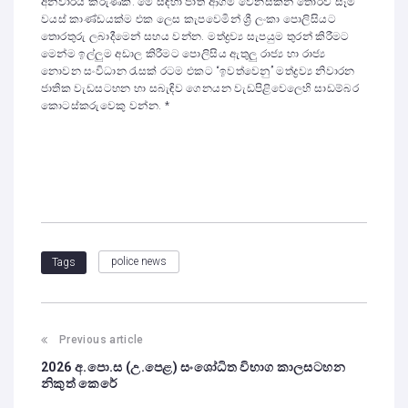
අනිවාර්ය කරුණකි. මේ සඳහා ජාති ආගම් වෙනසකින් තොරව සෑම
වයස් කාණ්ඩයක්ම එක ලෙස කැපවෙමින් ශ්‍රී ලංකා පොලිසියට
තොරතුරු ලබාදීමෙන් සහය වන්න. මත්ද්‍රව්‍ය සැපයුම තුරන් කිරීමට
මෙන්ම ඉල්ලුම අඩාල කිරීමට පොලිසිය ඇතුලු රාජ්‍ය හා රාජ්‍ය
නොවන සංවිධාන රැසක් රටම එකට “ඉවත්වෙනු” මත්ද්‍රව්‍ය නිවාරන
ජාතික වැඩසටහන හා සබැඳිව ගෙනයන වැඩපිළිවෙලෙහි සාඩම්බර
කොටස්කරුවෙකු වන්න. *
police news
Tags
Previous article
2026 අ.පො.ස (උ.පෙළ) සංශෝධිත විභාග කාලසටහන
නිකුත් කෙරේ