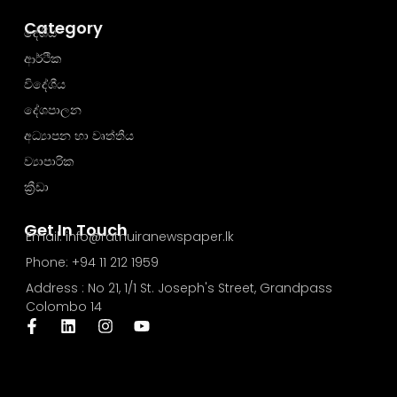
Category
දේශීය
ආර්ථික
විදේශීය
දේශපාලන
අධ්‍යාපන හා වෘත්තීය
ව්‍යාපාරික
ක්‍රීඩා
Get In Touch
Email: info@rathuiranewspaper.lk
Phone: +94 11 212 1959
Address : No 21, 1/1 St. Joseph's Street, Grandpass
Colombo 14