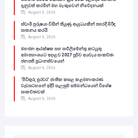
දැනුවත් කරමින් මහ බැංකුවෙන් නිවේදනයක්
August 6, 2026
ස්වාමි පුරුෂයා විසින් තියුණු ආයුධයකින් පහරදී බිරිඳ
ඝාතනය කරයි
August 6, 2026
මහජන ආරක්ෂක සහ පාර්ලිමේන්තු කටයුතු
අමාත්‍යාංශයට අදාළව 2027 පූර්ව අයවැය සාකච්ඡා
ජනපති ප්‍රධානත්වයෙන්
August 6, 2026
‘පිවිතුරු පුරවර’ ජාතික කසළ කළමනාකරණ
වැඩසටහනේ ඉදිරි සැලසුම් සම්බන්ධයෙන් විශේෂ
සාකච්ඡාවක්
August 6, 2026