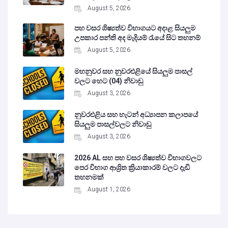
August 5, 2026
පහ වසර ශිෂ්‍යත්ව විභාගයට අදාළ සියලුම
උපකාර පන්ති අද මැදියම් රැයේ සිට තහනම්
August 5, 2026
මහනුවර සහ නුවරඑළියේ සියලුම පාසල්
වලට හෙට (04) නිවාඩු
August 3, 2026
නුවරඑළිය සහ හැටන් අධ්‍යාපන කලාපයේ
සියලුම පාසල්වලට නිවාඩු
August 3, 2026
2026 AL සහ පහ වසර ශිෂ්‍යත්ව විභාගවලට
පෙර විභාග ආශ්‍රිත ක්‍රියාකාරම් වලට දැඩි
තහනමක්
August 1, 2026