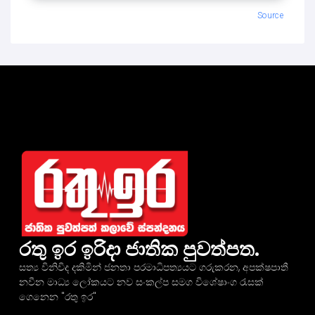
Source
රතු ඉර ඉරිදා ජාතික පුවත්පත.
සත්‍ය විනිවිද දකිමින් ජනතා පරමාධිපත්‍යයට ගරුකරන, අපක්ෂපාතී
නවීන මාධ්‍ය ලෝකයට නව සංකල්ප සමග විශේෂාංග රැසක්
ගෙනෙන "රතු ඉර"