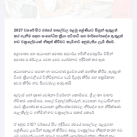
2027 වසරේ සිට රජයේ පාසල්වල පළමු ශ්‍රේණියට සිසුන් ඇතුළත්
කර ගැනීම සඳහා සංශෝධිත ක්‍රියා පටිපාටි සහ මාර්ගෝපදේශ ඇතුළත්
නව චක්‍රලේඛයක් නිකුත් කිරීමට කැබිනට් අනුමැතිය ලැබී තිබේ.
අග්‍රාමාත්‍ය සහ අධ්‍යාපන අමාත්‍ය ආචාර්ය හරිනි අමරසූරිය විසින්
අමාත්‍ය මණ්ඩලය වෙත මෙම යෝජනාව ඉදිරිපත් කර ඇත.
අධ්‍යාපනයට සමාන හා සාධාරණ ප්‍රවේශයක් සහතික කිරීම, ඇතුළත්
වීමේ ක්‍රියාවලියේ විනිවිදභාවය වැඩි දියුණු කිරීම සහ අක්‍රමිකතා
අවම කිරීම නව පියවරවල අරමුණයි.
අල්ලස් හෝ දූෂණ චෝදනා විමර්ශන කොමිසම, ශ්‍රී ලංකා මානව
හිමිකම් කොමිසම, පාසල් විදුහල්පතිවරුන්, අධ්‍යාපන බලධාරීන් සහ
රටේ ක්‍රියාත්මක අධ්‍යාපන ප්‍රතිසංස්කරණවල නිර්දේශ සහ නිරීක්ෂණ
සැලකිල්ලට ගනිමින් නව චක්‍රලේඛය සකස් කෙරේ.
ඒ අනුව 2027 වර්ෂයේ සිට ඉදිරියට රජයේ පාසල්වල පළමුවන
ශ්‍රේණියට ළමයින් ඇතුළත් කිරීමට අදාළ චක්‍රෙල්ඛය නිකුත් කරන බව
මේ සම්බන්ධයෙන් රජයේ ප්‍රවෘත්ති දෙපාර්තමේන්තුව නිකුත් කළ