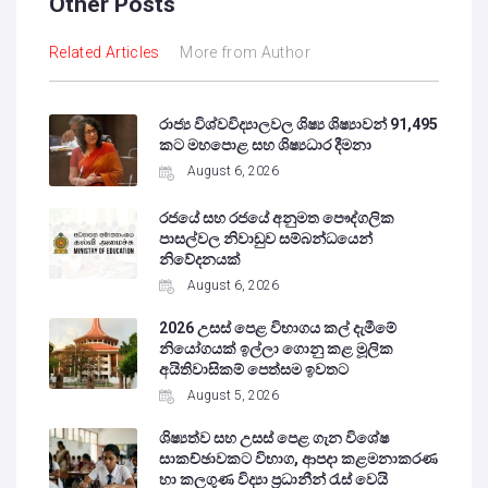
Other Posts
Related Articles
More from Author
රාජ්‍ය විශ්වවිද්‍යාලවල ශිෂ්‍ය ශිෂ්‍යාවන් 91,495
කට මහපොළ සහ ශිෂ්‍යධාර දීමනා
August 6, 2026
රජයේ සහ රජයේ අනුමත පෞද්ගලික
පාසල්වල නිවාඩුව සම්බන්ධයෙන්
නිවේදනයක්
August 6, 2026
2026 උසස් පෙළ විභාගය කල් දැමීමේ
නියෝගයක් ඉල්ලා ගොනු කළ මූලික
අයිතිවාසිකම් පෙත්සම ඉවතට
August 5, 2026
ශිෂ්‍යත්ව සහ උසස් පෙළ ගැන විශේෂ
සාකච්ඡාවකට විභාග, ආපදා කළමනාකරණ
හා කලගුණ විද්‍යා ප්‍රධානීන් රැස් වෙයි