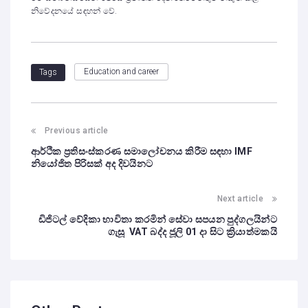
නිවේදනයේ සඳහන් වේ.
Education and career
Tags
Previous article
ආර්ථික ප්‍රතිසංස්කරණ සමාලෝචනය කිරීම සඳහා IMF
නියෝජිත පිරිසක් අද දිවයිනට
Next article
ඩිජිටල් වේදිකා භාවිතා කරමින් සේවා සපයන පුද්ගලයින්ට
ගැසූ VAT බද්ද ජූලි 01 දා සිට ක්‍රියාත්මකයි