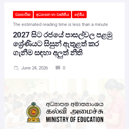
ව්‍යාපාරික
අධ්‍යාපන හා වෘත්තීය
දේශීය
The estimated reading time is less than a minute
2027 සිට රජයේ පාසල්වල පළමු
ශ්‍රේණියට සිසුන් ඇතුළත් කර
ගැනීම සඳහා අලුත් නීති
June 24, 2026
0