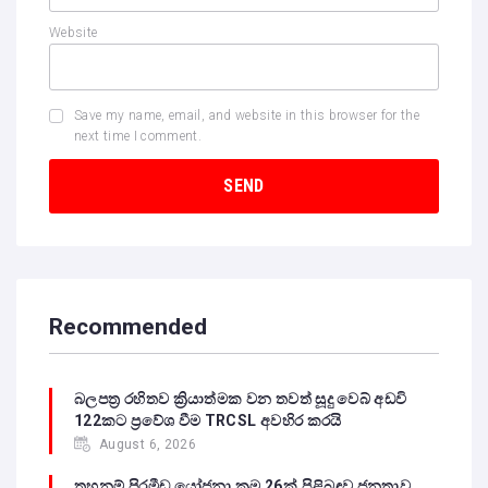
Website
Save my name, email, and website in this browser for the
next time I comment.
Recommended
බලපත්‍ර රහිතව ක්‍රියාත්මක වන තවත් සූදු වෙබ් අඩවි
122කට ප්‍රවේශ වීම TRCSL අවහිර කරයි
August 6, 2026
තහනම් පිරමීඩ යෝජනා ක්‍රම 26ක් පිළිබඳව ජනතාව