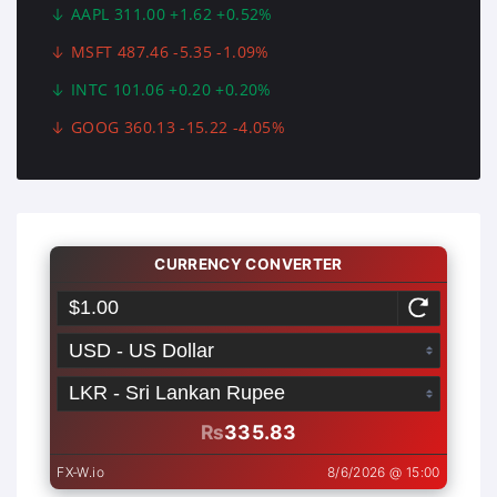
AAPL 311.00 +1.62 +0.52%
MSFT 487.46 -5.35 -1.09%
INTC 101.06 +0.20 +0.20%
GOOG 360.13 -15.22 -4.05%