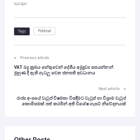
පැවසූහ.
Political
Tags
Previous article
VAT බදු ක්‍රමය හේතුවෙන් දේශීය අමුද්‍රව්‍ය සපයන්නන්
මුහුණ දී ඇති ගැටලු වෙත ජනපති අවධානය
Next article
රාජ්‍ය අංශයේ වැටුප් විෂමතා විසඳීමට වැටුප් හා විශ්‍රාම වැටුප්
කොමිසමක් පත් කරමින් අති විශේෂ ගැසට් නිවේදනයක්
Other Posts