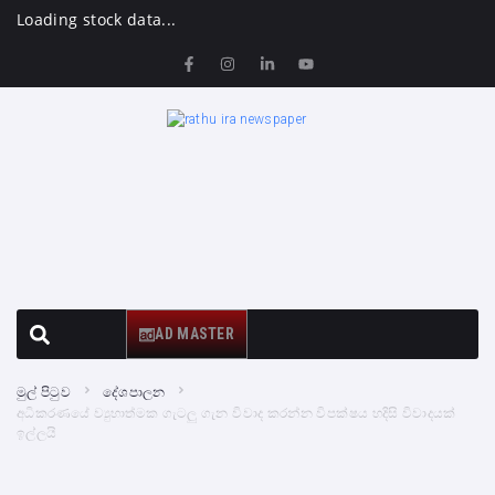
Loading stock data...
AD MASTER
මුල් පිටුව
දේශපාලන
අධිකරණයේ ව්‍යුහාත්මක ගැටලු ගැන විවාද කරන්න විපක්ෂය හදිසි විවාදයක්
ඉල්ලයි