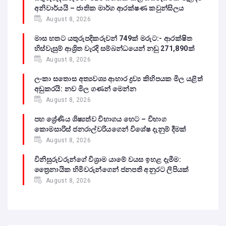
අනිවාර්යයි – ජාතික මාර්ග ආරක්ෂණ කවුන්සිලය
August 8, 2026
මාස හතට යතුරුපදිකරුවන් 749ක් මරුට:- ආරක්ෂිත
හිස්වැසුම් ආශ්‍රිත වැරදි සම්බන්ධයෙන් නඩු 271,890ක්
August 8, 2026
ලංකා සතොස අත්‍යවශ්‍ය ආහාර ද්‍රව්‍ය කිහිපයක මිල යළිත්
අඩුකරයි: නව මිල ගණන් මෙන්න
August 8, 2026
පහ ශ්‍රේණිය ශිෂ්‍යත්ව විභාගය හෙට – විභාග
කොමසාරිස් ජනරාල්වරියගෙන් විශේෂ දැනුම් දීමක්
August 8, 2026
විනිසුරුවරුන්ගේ විශ්‍රාම යාමේ වයස ඉහළ දැමීම:
ත්‍රෛනායික හිමිවරුන්ගෙන් ජනපති අනුරට ලිපියක්
August 8, 2026