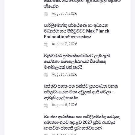
කොමිෂම අධි චෝදනා: ඇප මත මුදා හැරීමට
නියෝග
August 7, 2026
පාර්ලිමේන්තු පර්යේෂණ හා අධ්‍යයන
මධ්‍යස්ථානය පිහිටුවීමට Max Planck
Foundationහි සහයෝගය
August 7, 2026
මැතිවරණ ප්‍රතිසංස්කරණයට ලැබී ඇති
යෝජනා සමාලෝචනයට විශේෂඥ
මණ්ඩලයක් පත් කරයි
August 7, 2026
සත්ත්ව පනත සහ සත්ත්ව සුභසාධන පනත
පටලවා ගෙන මහා අවුලක් ඇති වෙලා –
ඇමැති ලාල් කාන්ත
August 6, 2026
මහජන ආරක්ෂක සහ පාර්ලිමේන්තු කටයුතු
අමාත්‍යාංශයට අදාළව 2027 පූර්ව අයවැය
සාකච්ඡා ජනපති ප්‍රධානත්වයෙන්