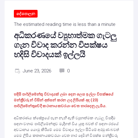
දේශපාලන
The estimated reading time is less than a minute
අධිකරණයේ ව්‍යුහාත්මක ගැටලු
ගැන විවාද කරන්න විපක්ෂය
හදිසි විවාදයක් ඉල්ලයි
June 23, 2026
0
හදිසි පාර්ලිමේන්තු විවාදයක් ලබා දෙන ලෙස ඉල්ලා විපක්ෂයේ
මන්ත්‍රීවරුන් විසින් අත්සන් කරන ලද ලිපියක් අද (23)
පාර්ලිමේන්තුවේදී කථානායකවරයා වෙත භාරදෙනු ලැබීය.
අධිකරණය ක්ෂේත්‍රයේ පැන නැඟී ඇති ව්‍යූහාත්මක ගැටලු විසඳීම
සඳහා වහාම පාර්ලිමේන්තුව මැදිහත් විය යුතු බවත් ඒ සඳහා රජයේ
අවධානය යොමු කිරීමේ මෙම විවාදය ඉල්ලා සිටීමේ අරමුණ බවත්
මෙම ලිපිය කතානායකවරයා වෙත භාර දෙමින් විපක්ෂ මන්ත්‍රීවරු