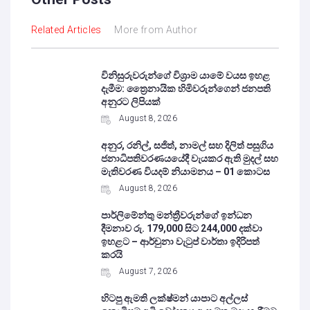
Related Articles
More from Author
විනිසුරුවරුන්ගේ විශ්‍රාම යාමේ වයස ඉහළ
දැමීම: ත්‍රෛනායික හිමිවරුන්ගෙන් ජනපති
අනුරට ලිපියක්
August 8, 2026
අනුර, රනිල්, සජිත්, නාමල් සහ දිලිත් පසුගිය
ජනාධිපතිවරණයයේදී වැයකර ඇති මුදල් සහ
මැතිවරණ වියදම් නියාමනය – 01 කොටස
August 8, 2026
පාර්ලිමේන්තු මන්ත්‍රීවරුන්ගේ ඉන්ධන
දීමනාව රු. 179,000 සිට 244,000 දක්වා
ඉහළට – ආර්චුනා වැටුප් වාර්තා ඉදිරිපත්
කරයි
August 7, 2026
හිටපු ඇමති ලක්ෂ්මන් යාපාට අල්ලස්