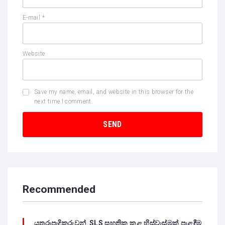
E-mail
*
Website
Save my name, email, and website in this browser for the
next time I comment.
Recommended
යතුරුපැදිකරුවන් SLS සහතික කළ හිස්වැස්මක් පැළඳීම