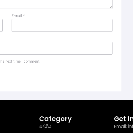
E-mail
*
the next time I comment.
Category
Get I
දේශීය
Email: 