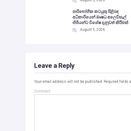
August 5, 2026
පාරිභෝගික කටයුතු පිළිබඳ
අධිකාරියෙන් ඖෂධ අලෙවිසැල්
හිමියන්ට විශේෂ දැනුවත් කිරීමක්
August 5, 2026
Leave a Reply
Your email address will not be published.
Required fields
Comment