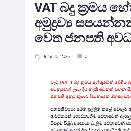
VAT බදු ක්‍රමය හ
අමුද්‍රව්‍ය සපයන්න
වෙත ජනපති අව
June 23, 2026
0
වැට් (
VAT)
බදු ක්‍රමය හේතුවෙන් දේශීය අම
වෙනුවෙන් ලබා දිය හැකි වෙනත් සහන පි
ජනපති අනුර කුමාර දිසානායක මහතා ව්‍යා
ජනපතිවරයා මෙම ඉල්ලීම කළේ ඩොලර් 
ආර්ථිකයක් ගොඩනැගීම වෙනුවෙන් ඇඟලුම්
විසඳුම් පිළිබඳ සොයා බැලීම වෙනුවෙන් 
ප්‍රධානත්වයෙන් ඊයේ (
22)
ජනාධිපති කාර