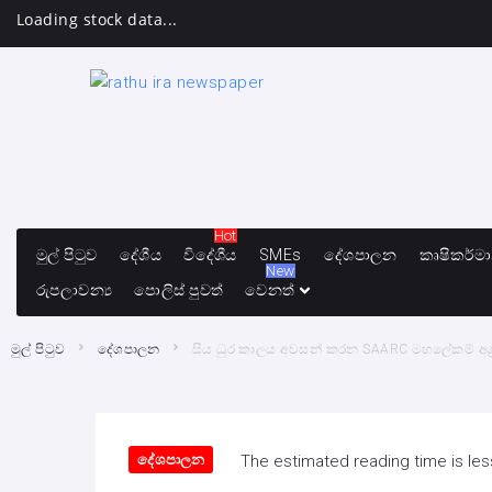
Loading stock data...
Hot
මුල් පිටුව
දේශීය
විදේශීය
SMEs
දේශපාලන
කෘෂිකර්ම
New
රුපලාවන්‍ය
පොලිස් පුවත්
වෙනත්
මුල් පිටුව
දේශපාලන
සිය ධුර කාලය අවසන් කරන SAARC මහලේකම් අග්‍රා
දේශපාලන
The estimated reading time is les