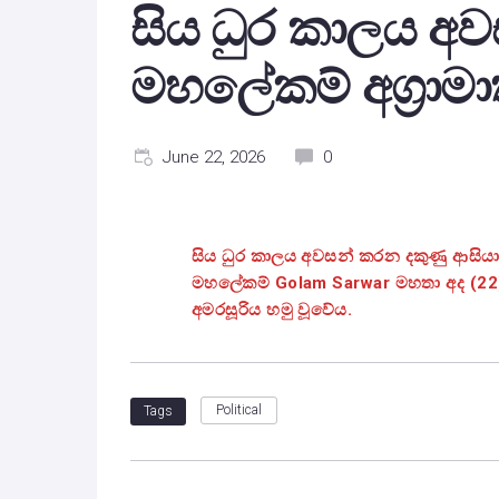
සිය ධුර කාලය අ
මහලේකම් අග්‍රාමා
June 22, 2026
0
සිය ධුර කාලය අවසන් කරන දකුණු ආසි
මහලේකම් Golam Sarwar මහතා අද (22) දි
අමරසූරිය හමු වූවේය.
Political
Tags