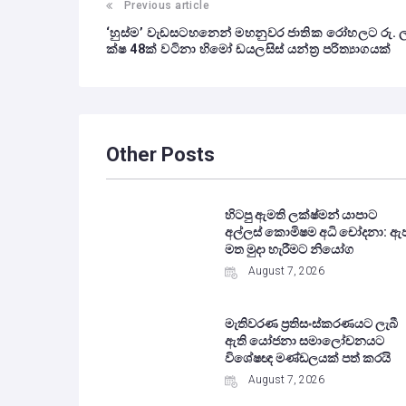
Previous article
‘හුස්ම’ වැඩසටහනෙන් මහනුවර ජාතික රෝහලට රු. 
ක්ෂ 48ක් වටිනා හිමෝ ඩයලසිස් යන්ත්‍ර පරිත්‍යාගයක්
Other Posts
හිටපු ඇමති ලක්ෂ්මන් යාපාට
අල්ලස් කොමිෂම අධි චෝදනා: ඇ
මත මුදා හැරීමට නියෝග
August 7, 2026
මැතිවරණ ප්‍රතිසංස්කරණයට ලැබී
ඇති යෝජනා සමාලෝචනයට
විශේෂඥ මණ්ඩලයක් පත් කරයි
August 7, 2026