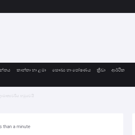
ාන්තය
කාන්තා හා ළමා
සෞඛ්‍ය හා පෝෂණය
ක්‍රීඩා
ආර්ථික
මාත්‍යවරිය හමුවෙයි
s than a minute