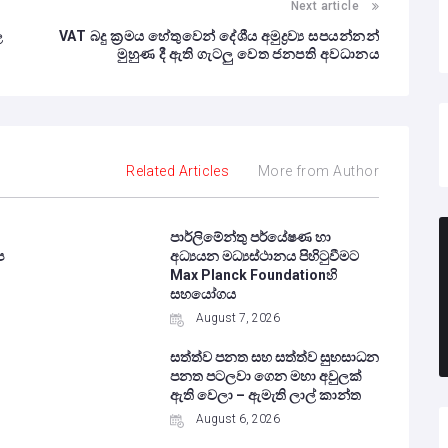
Next article
ල
VAT බදු ක්‍රමය හේතුවෙන් දේශීය අමුද්‍රව්‍ය සපයන්නන්
මුහුණ දී ඇති ගැටලු වෙත ජනපති අවධානය
Related Articles
More from Author
පාර්ලිමේන්තු පර්යේෂණ හා
ප
අධ්‍යයන මධ්‍යස්ථානය පිහිටුවීමට
Max Planck Foundationහි
සහයෝගය
August 7, 2026
සත්ත්ව පනත සහ සත්ත්ව සුභසාධන
පනත පටලවා ගෙන මහා අවුලක්
ඇති වෙලා – ඇමැති ලාල් කාන්ත
August 6, 2026