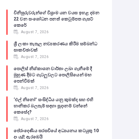
විනිසුරුවරුන්ගේ විශ්‍රාම යන වයස ඉහළ දමන
22 වන සංශෝධන පනත් කෙටුම්පත ගැසට්
කෙරේ
August 7, 2026
ශ්‍රී ලංකා තැපෑල නව්‍යකරණය කිරීම සම්බන්ධ
සාකච්ඡාවක්
August 7, 2026
පොලිස් නිශ්කාශන වාර්තා ලබා ගැනීමේ දී
මුහුණ දීමට ගැටලුවලට පොලිසියෙන් මඟ
පෙන්වීමක්
August 7, 2026
‘එල් නිනෝ’ සංසිද්ධිය යනු කුමක්ද සහ එහි
හානිකර බලපෑම් සඳහා සූදානම් වන්නේ
කෙසේද?
August 7, 2026
පේරාදෙණිය සරසවියේ අධ්‍යයනය කටයුතු 10
දා යළි ඇරඹෙයි