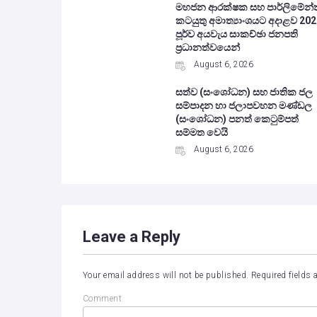
මහජන ආරක්ෂක සහ පාර්ලිමේන්ත
කටයුතු අමාත්‍යාංශයට අදාළව 202
පූර්ව අයවැය සාකච්ඡා ජනපති
ප්‍රධානත්වයෙන්
August 6, 2026
සත්ව (සංශෝධන) සහ ජාතික ජල
සම්පාදන හා ජලාපවහන මණ්ඩල
(සංශෝධන) පනත් කෙටුම්පත්
සම්මත වෙයි
August 6, 2026
Leave a Reply
Your email address will not be published.
Required fields
Comment