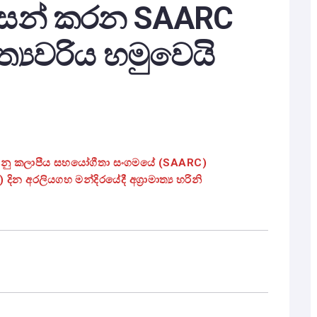
වසන් කරන SAARC
ත්‍යවරිය හමුවෙයි
යානු කලාපීය සහයෝගීතා සංගමයේ (SAARC)
න අරලියගහ මන්දිරයේදී අග්‍රාමාත්‍ය හරිනි