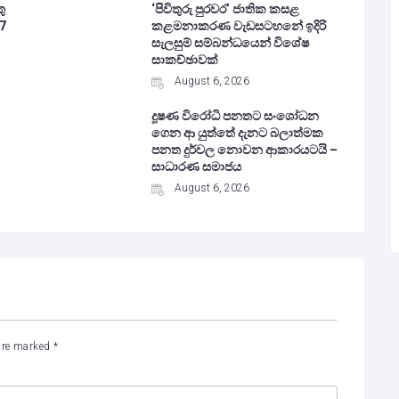
ු
‘පිවිතුරු පුරවර’ ජාතික කසළ
7
කළමනාකරණ වැඩසටහනේ ඉදිරි
සැලසුම් සම්බන්ධයෙන් විශේෂ
සාකච්ඡාවක්
August 6, 2026
දූෂණ විරෝධි පනතට සංශෝධන
ගෙන ආ යුත්තේ දැනට බලාත්මක
පනත දුර්වල නොවන ආකාරයටයි –
සාධාරණ සමාජය
August 6, 2026
 are marked
*