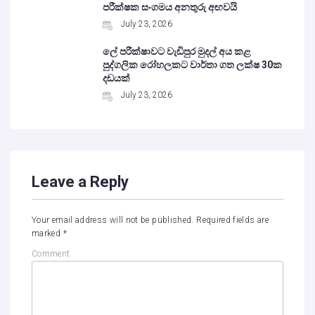
පරීක්ෂක සංගමය අනතුරු අඟවයි
July 23, 2026
ලේ පරීක්ෂාවට වැඩිපුර මුදල් අය කළ
පුද්ගලික රෝහලකට වාර්තා ගත ලක්ෂ 30ක
දඩයක්
July 23, 2026
Leave a Reply
Your email address will not be published.
Required fields are
marked
*
Comment