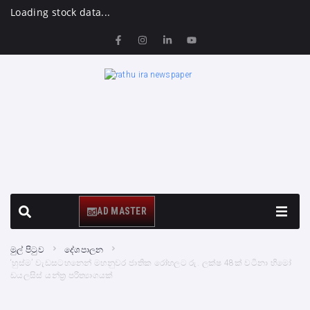
Loading stock data...
AD MASTER
මුල් පිටුව
දේශපාලන
‘හුස්ම’ වැඩසටහනෙන් මහනුවර ජාතික රෝහලට රු. ලක්ෂ 48ක් වටිනා හිමෝ
ඩයලසිස් යන්ත්‍ර පරිත්‍යාගයක්