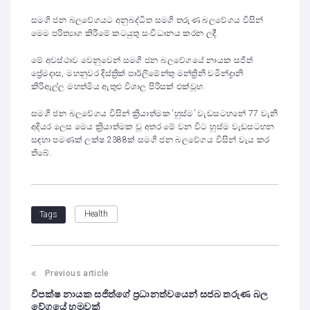
සමගි ජන බලවේගයට අනුබද්ධිත සමගි තරුණ බලවේගය විසින්
මෙම පරිත්‍යාග කිරීමේ කටයුතු සංවිධානය කරන ලදී.
මේ අවස්ථාව වෙනුවෙන් සමගි ජන බලවේගයේ නායක සජිත්
ප්‍රේමදාස, මහනුවර දිස්ත්‍රික් පාර්ලිමේන්තු මන්ත්‍රිනි චමින්ද්‍රානි
කිරිඇල්ල මහත්මිය ඇතුළු විශාල පිරිසක් එක්වූහ.
සමගි ජන බලවේගය විසින් ක්‍රියාත්මක ‘හුස්ම’ වැඩසටහනේ 77 වැනි
අදියර ලෙස මෙය ක්‍රියාත්මක වූ අතර මේ වන විට හුස්ම වැඩසටහන
සඳහා පමණක් ලක්ෂ 2388ක් සමගි ජන බලවේගය විසින් වැය කර
තිබේ.
Health
Tags
Previous article
විපක්ෂ නායක සජිත්ගේ ප්‍රධානත්වයෙන් සජබ තරුණ බල
වේගයේ හමුවක්