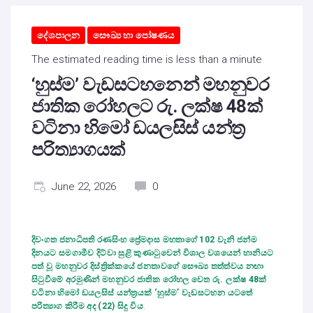
දේශපාලන
සෞඛ්‍ය හා පෝෂණය
The estimated reading time is less than a minute
‘හුස්ම’ වැඩසටහනෙන් මහනුවර
ජාතික රෝහලට රු. ලක්ෂ 48ක්
වටිනා හිමෝ ඩයලසිස් යන්ත්‍ර
පරිත්‍යාගයක්
June 22, 2026
0
දිවංගත ජනාධිපති රණසිංහ ප්‍රේමදාස මහතාගේ 102 වැනි ජන්ම
දිනයට සමගාමීව දිට්වා සුළි කුණාටුවෙන් විශාල වශයෙන් හානියට
පත් වූ මහනුවර දිස්ත්‍රික්කයේ ජනතාවගේ සෞඛ්‍ය තත්ත්වය නඟා
සිටුවීමේ අරමුණින් මහනුවර ජාතික රෝහල වෙත රු. ලක්ෂ 48ක්
වටිනා හිමෝ ඩයලසිස් යන්ත්‍රයක් ‘හුස්ම’ වැඩසටහන යටතේ
පරිත්‍යාග කිරීම අද (22) සිදු විය
.