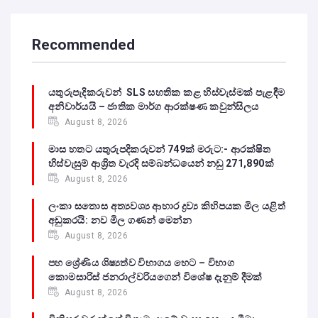
Recommended
යතුරුපැදිකරුවන් SLS සහතික කළ හිස්වැස්මක් පැළඳීම
අනිවාර්යයි – ජාතික මාර්ග ආරක්ෂණ කවුන්සිලය
August 8, 2026
මාස හතට යතුරුපදිකරුවන් 749ක් මරුට:- ආරක්ෂිත
හිස්වැසුම් ආශ්‍රිත වැරදි සම්බන්ධයෙන් නඩු 271,890ක්
August 8, 2026
ලංකා සතොස අත්‍යවශ්‍ය ආහාර ද්‍රව්‍ය කිහිපයක මිල යළිත්
අඩුකරයි: නව මිල ගණන් මෙන්න
August 8, 2026
පහ ශ්‍රේණිය ශිෂ්‍යත්ව විභාගය හෙට – විභාග
කොමසාරිස් ජනරාල්වරියගෙන් විශේෂ දැනුම් දීමක්
August 8, 2026