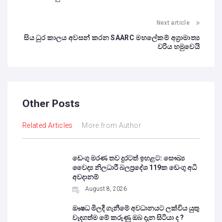
Next article
සිය ධුර කාලය අවසන් කරන SAARC මහලේකම් අග්‍රාමාත්‍ය
වරිය හමුවෙයි
Other Posts
Related Articles
More from Author
ඩෙංගු මරණ තව දුරටත් ඉහළට: සෞඛ්‍ය
වෛද්‍ය නිලධාරී බලප්‍රදේශ 119ක ඩෙංගු අධි
අවදානම්
August 8, 2026
ඖෂධ මිලදී ගැනීමේ අවධානයට ලක්විය යුතු
වැදගත්ම මේ කරුණු ඔබ දැන සිටියා ද ?