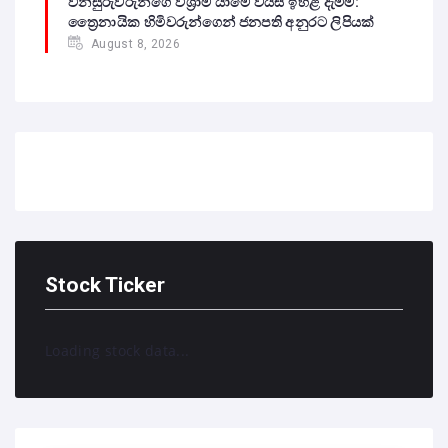
විනිසුරුවරුන්ගේ විශ්‍රාම යාමේ වයස ඉහළ දැමීම:
ත්‍රෛනායික හිමිවරුන්ගෙන් ජනපති අනුරට ලිපියක්
August 8, 2026
Stock Ticker
Loading stock data...