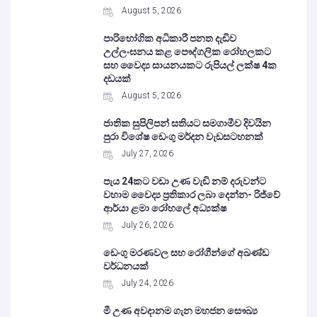
August 5, 2026
පාරිභෝගික අධිකාරී පනත දැඩිව
උල්ලංඝනය කළ පෞද්ගලික රෝහලකට
සහ වෛද්‍ය සායනයකට රුපියල් ලක්ෂ 4ක
දඩයක්
August 5, 2026
ජාතික සුපිලිපන් සතියට සමගාමීව දිවයින
පුරා විශේෂ ඩෙංගු මර්දන වැඩසටහනක්
July 27, 2026
පැය 24කට වඩා උණ වැඩි නම් දරුවන්ට
වහාම වෛද්‍ය ප්‍රතිකාර ලබා දෙන්න- රිජ්වේ
ආර්යා ළමා රෝහලේ අධ්‍යක්ෂ
July 26, 2026
ඩෙංගු මරණවල සහ රෝගීන්ගේ අඛණ්ඩ
වර්ධනයක්
July 24, 2026
මී උණ අවදානම ගැන මහජන සෞඛ්‍ය