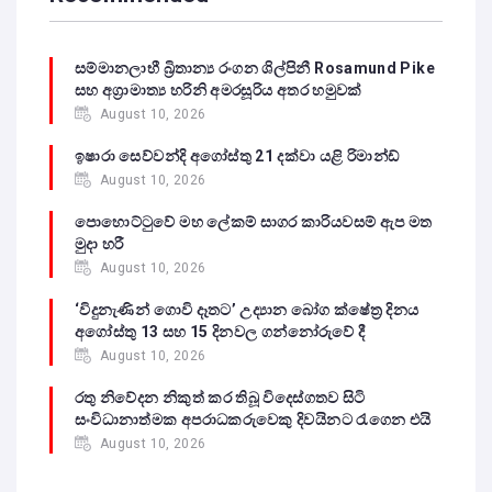
සම්මානලාභී බ්‍රිතාන්‍ය රංගන ශිල්පිනී Rosamund Pike
සහ අග්‍රාමාත්‍ය හරිනි අමරසූරිය අතර හමුවක්
August 10, 2026
ඉෂාරා සෙව්වන්දි අගෝස්තු 21 දක්වා යළි රිමාන්ඩ්
August 10, 2026
පොහොට්ටුවේ මහ ලේකම් සාගර කාරියවසම් ඇප මත
මුදා හරී
August 10, 2026
‘විදුනැණින් ගොවි දෑතට’ උද්‍යාන බෝග ක්ෂේත්‍ර දිනය
අගෝස්තු 13 සහ 15 දිනවල ගන්නෝරුවේ දී
August 10, 2026
රතු නිවේදන නිකුත් කර තිබූ විදෙස්ගතව සිටි
සංවිධානාත්මක අපරාධකරුවෙකු දිවයිනට රැගෙන එයි
August 10, 2026