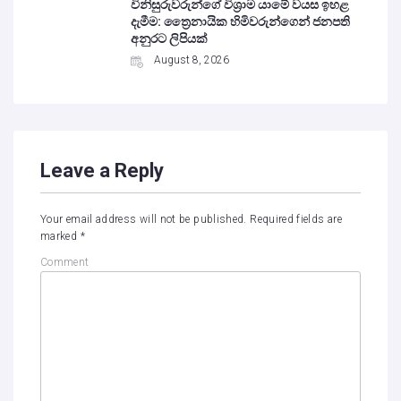
විනිසුරුවරුන්ගේ විශ්‍රාම යාමේ වයස ඉහළ
දැමීම: ත්‍රෛනායික හිමිවරුන්ගෙන් ජනපති
අනුරට ලිපියක්
August 8, 2026
Leave a Reply
Your email address will not be published.
Required fields are
marked
*
Comment