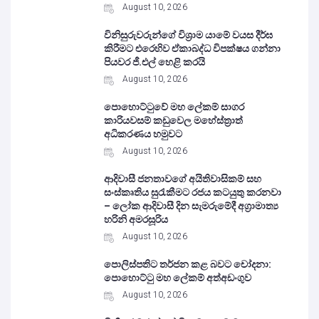
August 10, 2026
විනිසුරුවරුන්ගේ විශ්‍රාම යාමේ වයස දීර්ඝ
කිරීමට එරෙහිව ඒකාබද්ධ විපක්ෂය ගන්නා
පියවර ජී.එල් හෙළි කරයි
August 10, 2026
පොහොට්ටුවේ මහ ලේකම් සාගර
කාරියවසම් කඩුවෙල මහේස්ත්‍රාත්
අධිකරණය හමුවට
August 10, 2026
ආදිවාසී ජනතාවගේ අයිතිවාසිකම් සහ
සංස්කෘතිය සුරැකීමට රජය කටයුතු කරනවා
– ලෝක ආදිවාසී දින සැමරුමේදී අග්‍රාමාත්‍ය
හරිනි අමරසූරිය
August 10, 2026
පොලිස්පතිට තර්ජන කළ බවට චෝදනා:
පොහොට්ටු මහ ලේකම් අත්අඩංගුව
August 10, 2026