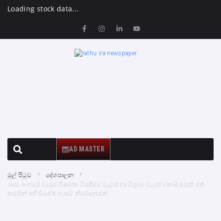
Loading stock data...
AD MASTER
මුල් පිටුව
දේශපාලන
රාජ්‍ය අංශයේ වැටුප් විෂමතා විසඳීමට වැටුප් හා විශ්‍රාම වැටුප් කොමිසමක් පත්
කරමින් අති විශේෂ ගැසට් නිවේදනයක්