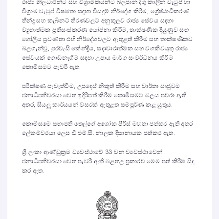
රාජ්‍ය නිලධාරීන්ට සහ විශ්‍රාමිකයන්ට බලපාන දිගු කාලීන වැටුප් හා
විශ්‍රාම වැටුප් විෂමතා සඳහා විසඳුම් නිර්දේශ කිරීම, ශ්‍රේෂ්ඨාධිකරණ
තීන්දු සහ කැබිනට් තීරණවලට අනුකූලව රාජ්‍ය සේවය සඳහා
ව්‍යුහාත්මක ප්‍රතිසංස්කරණ යෝජනා කිරීම, තාක්ෂණික දියුණුව සහ
ගෝලීය ප්‍රවණතා එහි නිර්දේශවලට ඇතුළත් කිරීම සහ තාක්ෂණිකව
බලගැන්වූ, පුරවැසි කේන්ද්‍රීය, සදාචාරාත්මක සහ වගකිවයුතු රාජ්‍ය
සේවයක් ගොඩනැගීම සඳහා උපාය මාර්ග සංවර්ධනය කිරීම
කොමිසමට පැවරී ඇත.
පරීක්ෂණ පැවැත්වීම, උපදෙස් නිකුත් කිරීම සහ වාර්තා සෘජුවම
ජනාධිපතිවරයා වෙත ඉදිරිපත් කිරීම කොමිසමට බලය පවරා ඇති
අතර, සියලු කාර්යයන් වසරක් ඇතුළත සම්පූර්ණ කළ යුතුය.
කොමිසමේ සභාපති තෙල්ගේ අශෝක පීරිස් මහතා පත්කර ඇති අතර
ලේකම්වරයා ලෙස ඩී.එම්.සී. නාලක දිසානායක පත්කර ඇත.
ශ්‍රී ලංකා ආණ්ඩුක්‍රම ව්‍යවස්ථාවේ 33 වන ව්‍යවස්ථාවෙන්
ජනාධිපතිවරයා වෙත පැවරී ඇති බළතල ප්‍රකාරව මෙම පත් කිරීම සිදු
කර ඇත.