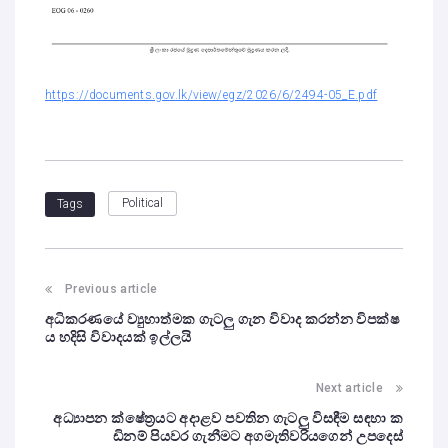
https://documents.gov.lk/view/egz/2026/6/2494-05_E.pdf
Political
Tags
Previous article
අධිකරණයේ ව්‍යුහාත්මක ගැටලු ගැන විවාද කරන්න විපක්ෂ
ය හදිසි විවාදයක් ඉල්ලයි
Next article
අධ්‍යාපන ක්ෂේත්‍රයට අදාළව පවතින ගැටලු විසඳීම සඳහා ක
ඩිනම් පියවර ගැනීමට අගමැතිවරියගෙන් උපදෙස්