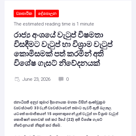
ව්‍යාපාරික
දේශපාලන
The estimated reading time is 1 minute
රාජ්‍ය අංශයේ වැටුප් විෂමතා
විසඳීමට වැටුප් හා විශ්‍රාම වැටුප්
කොමිසමක් පත් කරමින් අති
විශේෂ ගැසට් නිවේදනයක්
June 23, 2026
0
ජනාධිපති අනුර කුමාර දිසානායක මහතා විසින් ආණ්ඩුක්‍රම
ව්‍යවස්ථාවේ
33
වැනි ව්‍යවස්ථාවෙන් තමාට පැවරී ඇති බලතල
යටතේ සාමාජිකයන්
15
දෙනෙකුගෙන් යුත් වැටුප් හා විශ්‍රාම වැටුප්
කොමිෂන් සභාවක් පත් කර ඊයේ (
22)
අති විශේෂ ගැසට්
නිවේදනයක් නිකුත් කර තිබේ.