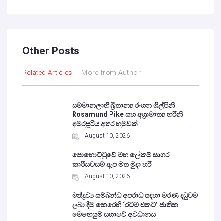
Other Posts
Related Articles
More from Author
සම්මානලාභී බ්‍රිතාන්‍ය රංගන ශිල්පිනී
Rosamund Pike සහ අග්‍රාමාත්‍ය හරිනි
අමරසූරිය අතර හමුවක්
August 10, 2026
පොහොට්ටුවේ මහ ලේකම් සාගර
කාරියවසම් ඇප මත මුදා හරී
August 10, 2026
මත්ද්‍රව්‍ය සම්බන්ධ අපරාධ සඳහා මරණ දඬුවම
ලබා දීම කෙරෙහි ‘රටම එකට’ ජාතික
මෙහෙයුම් සභාවේ අවධානය