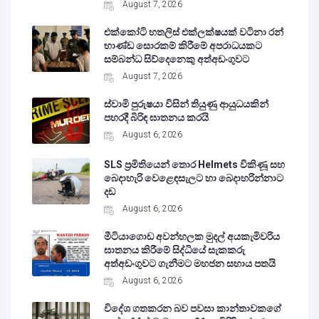
August 7, 2026
එක්කෝටි හතලිස් එක්ලක්ෂයක් වටිනා රන්
භාණ්ඩ සොරකම් කිරීමේ අපරාධයකට
සම්බන්ධ සිව්දෙනෙකු අත්අඩංගුවට
August 7, 2026
ස්වාමි පුරුෂයා විසින් තියුණු ආයුධයකින්
පහරදී බිරිඳ ඝාතනය කරයි
August 6, 2026
SLS ප්‍රමිතියෙන් තොර Helmets විකිණූ සහ
බෙදාහැරි වෙළෙඳසැලට හා බෙදාහරින්නාට
දඩ
August 6, 2026
මීටියාගොඩ අවන්හලක මුදල් අයකැමිවරිය
ඝාතනය කිරීමේ සිද්ධියේ සැකකරු
අත්අඩංගුවට ගැනීමට මහජන සහාය පතයි
August 6, 2026
විදේශ ගතකරන බව පවසා කාන්තාවකගේ