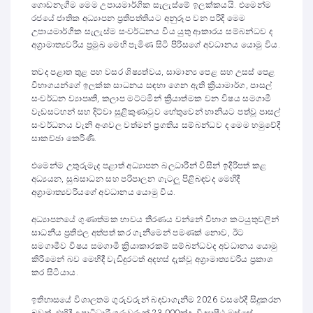
ගොඩනැගීම මෙම උපායමාර්ගික සැලැස්මේ ඉලක්කයයි. එමෙන්ම
රජයේ ජාතික අධ්‍යාපන ප්‍රතිපත්තියට අනුරූප වන පරිදි මෙම
උපායමාර්ගික සැලැස්ම සංවර්ධනය විය යුතු ආකාරය සම්බන්ධව ද
අග්‍රාමාත්‍යවරිය ප්‍රමුඛ මෙහි පැමිණ සිටි පිරිසගේ අවධානය යොමු විය.
තවද පළාත තුළ පහ වසර ශිෂ්‍යත්වය, සාමාන්‍ය පෙළ සහ උසස් පෙළ
විභාගයන්ගේ ඉලක්ක සාධනය සඳහා ගෙන ඇති ක්‍රියාමාර්ග, පාසල්
සංවර්ධන ව්‍යාපෘති, කලාප මට්ටමින් ක්‍රියාත්මක වන විෂය සමගාමී
වැඩසටහන් සහ දිට්වා සුළිකුණාටුව හේතුවෙන් හානියට පත්වූ පාසල්
සංවර්ධනය වැනි අංශවල වත්මන් ප්‍රගතිය සම්බන්ධව ද මෙම හමුවේදී
සාකච්ඡා කෙරිණි.
එමෙන්ම උතුරුමැද පළාත් අධ්‍යාපන බලධාරීන් විසින් ඉදිරිපත් කළ
අධ්‍යයන, සුබසාධන සහ පරිපාලන ගැටලු පිළිබඳවද මෙහිදී
අග්‍රාමාත්‍යවරියගේ අවධානය යොමු විය.
අධ්‍යාපනයේ ගුණාත්මක භාවය තීරණය වන්නේ විභාග කටයුතුවලින්
සාධනීය ප්‍රතිඵල අත්පත් කර ගැනීමෙන් පමණක් නොව, ඊට
සමගාමීව විෂය සමගාමී ක්‍රියාකාරකම් සම්බන්ධවද අවධානය යොමු
කිරීමෙන් බව මෙහිදී වැඩිදුරටත් අදහස් දැක්වූ අග්‍රාමාත්‍යවරිය ප්‍රකාශ
කර සිටියාය.
ඉතිහාසයේ විශාලතම ගුරුවරුන් බඳවාගැනීම 2026 වසරේදී සිදුකරන