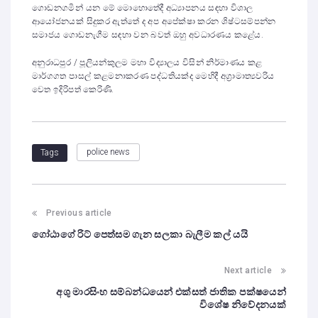
ගොඩනගමින් යන මේ මොහොතේදී අධ්‍යාපනය සඳහා විශාල
ආයෝජනයක් සිදුකර ඇත්තේ ද අප අපේක්ෂා කරන ශිෂ්ටසම්පන්න
සමාජය ගොඩනැගීම සඳහා වන බවත් ඔහු අවධාරණය කළේය.
අනුරාධපුර / පූලියන්කුලම මහා විද්‍යාලය විසින් නිර්මාණය කළ
මාර්ගගත පාසල් කළමනාකරණ පද්ධතියක්ද මෙහිදී අග්‍රාමාත්‍යවරිය
වෙත ඉදිරිපත් කෙරිණි.
police news
Tags
Previous article
ගෝඨාගේ රිට් පෙත්සම ගැන සලකා බැලීම කල් යයි
Next article
අශු මාරසිංහ සම්බන්ධයෙන් එක්සත් ජාතික පක්ෂයෙන්
විශේෂ නිවේදනයක්