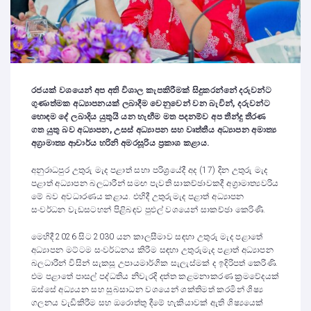
රජයක් වශයෙන් අප අති විශාල කැපකිරීමක් සිදුකරන්නේ දරුවන්ට
ගුණාත්මක අධ්‍යාපනයක් ලබාදීම වෙනුවෙන් වන බැවින්, දරුවන්ට
හොඳම දේ ලබාදිය යුතුයි යන හැඟීම මත පදනම්ව අප තීන්දු තීරණ
ගත යුතු බව අධ්‍යාපන, උසස් අධ්‍යාපන සහ වෘත්තීය අධ්‍යාපන අමාත්‍ය
අග්‍රාමාත්‍ය ආචාර්ය හරිනි අමරසූරිය ප්‍රකාශ කළාය.
අනුරාධපුර උතුරු මැද පළාත් සභා පරිශ්‍රයේදී අද (17) දින උතුරු මැද
පළාත් අධ්‍යාපන බලධාරීන් සමඟ පැවති සාකච්ඡාවකදී අග්‍රාමාත්‍යවරිය
මේ බව අවධාරණය කළාය. එහිදී උතුරුමැද පළාත් අධ්‍යාපන
සංවර්ධන වැඩසටහන් පිළිබඳව පුළුල් වශයෙන් සාකච්ඡා කෙරිණි.
මෙහිදී 2026 සිට 2030 යන කාලසීමාව සඳහා උතුරු මැද පළාතේ
අධ්‍යාපන මට්ටම සංවර්ධනය කිරීම සඳහා උතුරුමැද පළාත් අධ්‍යාපන
බලධාරීන් විසින් සැකසූ උපායමාර්ගික සැලැස්මක් ද ඉදිරිපත් කෙරිණි.
එම පළාතේ පාසල් පද්ධතිය නිවැරදි දත්ත කළමනාකරණ ක්‍රමවේදයක්
ඔස්සේ අධ්‍යයන සහ සුබසාධන වශයෙන් ශක්තිමත් කරමින් ශිෂ්‍ය
ගලනය වැඩිකිරීම සහ ඔරොත්තු දීමේ හැකියාවක් ඇති ශිෂ්‍යයෙක්