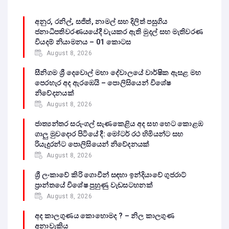
අනුර, රනිල්, සජිත්, නාමල් සහ දිලිත් පසුගිය
ජනාධිපතිවරණයයේදී වැයකර ඇති මුදල් සහ මැතිවරණ
වියදම් නියාමනය – 01 කොටස
August 8, 2026
සීනිගම ශ්‍රී දෙවොල් මහා දේවාලයේ වාර්ෂික ඇසළ මහ
පෙරහැර අද ඇරඹෙයි – පොලිසියෙන් විශේෂ
නිවේදනයක්
August 8, 2026
ජාත්‍යන්තර සරුංගල් සැණකෙළිය අද සහ හෙට කොළඹ
ගාලු මුවදොර පිටියේ දී: මෝටර් රථ හිමියන්ට සහ
රියැදුරන්ට පොලිසියෙන් නිවේදනයක්
August 8, 2026
ශ්‍රී ලංකාවේ කිරි ගොවීන් සඳහා ඉන්දියාවේ ගුජරාට්
ප්‍රාන්තයේ විශේෂ පුහුණු වැඩසටහනක්
August 8, 2026
අද කාලගුණය කොහොමද ? – නිල කාලගුණ
අනාවැකිය