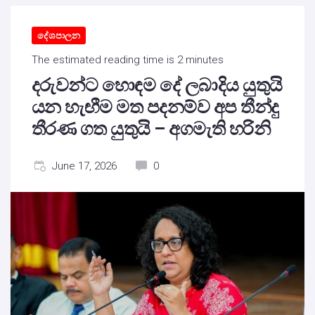
දේශපාලන
The estimated reading time is 2 minutes
දරුවන්ට හොඳම දේ ලබාදිය යුතුයි
යන හැඟීම මත පදනම්ව අප තීන්දු
තීරණ ගත යුතුයි – අගමැති හරිනි
June 17, 2026
0