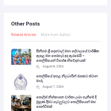
Other Posts
Related Articles
More from Author
සීනිගම ශ්‍රී දෙවොල් මහා දේවාලයේ වාර්ෂික
ඇසළ මහ පෙරහැර අද ඇරඹෙයි –
පොලිසියෙන් විශේෂ නිවේදනයක්
August 8, 2026
පොලිසියේ ඉහළ නිලධාරීන් රැසකට ස්ථාන
මාරු
August 7, 2026
පොලිස් නිශ්කාශන වාර්තා ලබා ගැනීමේ දී
මුහුණ දීමට ගැටලුවලට පොලිසියෙන් මඟ
පෙන්වීමක්