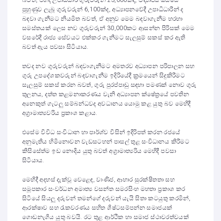
බවත්, එහිදී උපාධිධාරී ගුරුවරුන් 23,000ක්ද, විද්‍යාපීඨ ඔස්සේ
පුහුණුව ලැබූ ගුරුවරුන් 6,100ක්ද, අධ්‍යාපනවේදී උපාධිධාරීන් ද
බඳවා ගැනීමට නියමිත බවත්, ඒ අනුව මෙම බඳවාගැනීම හරහා
සමස්තයක් ලෙස නව ගුරුවරුන් 30,000කට ආසන්න පිරිසක් මෙම
වසරේදී රාජ්‍ය සේවයට එක්කර ගැනීමට සැලසුම් සකස් කර ඇති
බවත් ඇය පවසා සිටියාය.
තවද නව ගුරුවරුන් බඳවාගැනීමට අමතරව අධ්‍යාපන පරිපාලන සහ
ගුරු උපදේශකවරුන් බඳවාගැනීම ඉදිරියේදී ක්‍රමයෙන් සිදුකිරීමට
සැලසුම් සකස් කරන බවත්, ගුරු පුරප්පාඩු සඳහා පමණක් නොව ගුරු
තුලනය, දත්ත කළමනාකරණය වැනි අධ්‍යාපන ක්ෂේත්‍රයේ පවතින
අනෙකුත් ගැටලු සම්බන්ධවද අවධානය යොමු කළ යුතු බව මෙහිදී
අග්‍රාමාත්‍යවරිය ප්‍රකාශ කළාය.
එසේම විවිධ සංවිධාන හා පාර්ශ්ව විසින් ඉදිරිපත් කරන රජයේ
අනුමැතිය හිමිනොවන වැඩසටහන් පාසල් තුළ සංවිධානය කිරීමට
කිසිසේත්ම ඉඩ නොදිය යුතු බවත් අග්‍රාමාත්‍යරිය මෙහිදී පවසා
සිටියාය.
මෙහිදී අදහස් දැක්වූ වෙළෙඳ, වාණිජ, ආහාර සුරක්ෂිතතා සහ
සමූපකාර සංවර්ධන අමාත්‍ය වසන්ත සමරසිංහ මහතා ප්‍රකාශ කර
සිටියේ සියලු දරුවන් තමන්ගේ දරුවන් යැයි සිතා කටයුතු කරමින්,
ආරක්ෂාව සහ රැකවරණය සහිත ශිෂ්ටසම්පන්න සමාජයක්
ගොඩනැගිය යුතු බවයි. රට තුළ ආර්ථික හා සමාජ ස්ථාවරත්වයක්