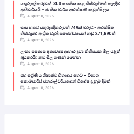
යතුරුපැදිකරුවන් SLS සහතික කළ හිස්වැස්මක් පැළඳීම
අනිවාර්යයි – ජාතික මාර්ග ආරක්ෂණ කවුන්සිලය
August 8, 2026
මාස හතට යතුරුපදිකරුවන් 749ක් මරුට:- ආරක්ෂිත
හිස්වැසුම් ආශ්‍රිත වැරදි සම්බන්ධයෙන් නඩු 271,890ක්
August 8, 2026
ලංකා සතොස අත්‍යවශ්‍ය ආහාර ද්‍රව්‍ය කිහිපයක මිල යළිත්
අඩුකරයි: නව මිල ගණන් මෙන්න
August 8, 2026
පහ ශ්‍රේණිය ශිෂ්‍යත්ව විභාගය හෙට – විභාග
කොමසාරිස් ජනරාල්වරියගෙන් විශේෂ දැනුම් දීමක්
August 8, 2026