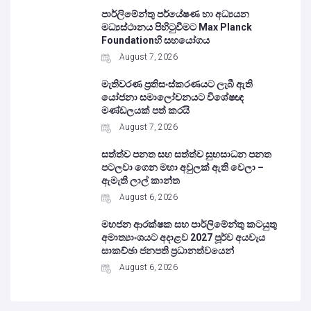
පාර්ලිමේන්තු පර්යේෂණ හා අධ්‍යයන
මධ්‍යස්ථානය පිහිටුවීමට Max Planck
Foundationහි සහයෝගය
August 7, 2026
මැතිවරණ ප්‍රතිසංස්කරණයට ලැබී ඇති
යෝජනා සමාලෝචනයට විශේෂඥ
මණ්ඩලයක් පත් කරයි
August 7, 2026
සත්ත්ව පනත සහ සත්ත්ව සුභසාධන පනත
පටලවා ගෙන මහා අවුලක් ඇති වෙලා –
ඇමැති ලාල් කාන්ත
August 6, 2026
මහජන ආරක්ෂක සහ පාර්ලිමේන්තු කටයුතු
අමාත්‍යාංශයට අදාළව 2027 පූර්ව අයවැය
සාකච්ඡා ජනපති ප්‍රධානත්වයෙන්
August 6, 2026