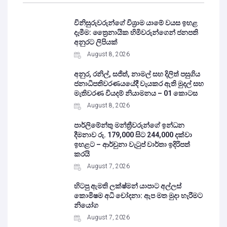
විනිසුරුවරුන්ගේ විශ්‍රාම යාමේ වයස ඉහළ
දැමීම: ත්‍රෛනායික හිමිවරුන්ගෙන් ජනපති
අනුරට ලිපියක්
August 8, 2026
අනුර, රනිල්, සජිත්, නාමල් සහ දිලිත් පසුගිය
ජනාධිපතිවරණයයේදී වැයකර ඇති මුදල් සහ
මැතිවරණ වියදම් නියාමනය – 01 කොටස
August 8, 2026
පාර්ලිමේන්තු මන්ත්‍රීවරුන්ගේ ඉන්ධන
දීමනාව රු. 179,000 සිට 244,000 දක්වා
ඉහළට – ආර්චුනා වැටුප් වාර්තා ඉදිරිපත්
කරයි
August 7, 2026
හිටපු ඇමති ලක්ෂ්මන් යාපාට අල්ලස්
කොමිෂම අධි චෝදනා: ඇප මත මුදා හැරීමට
නියෝග
August 7, 2026