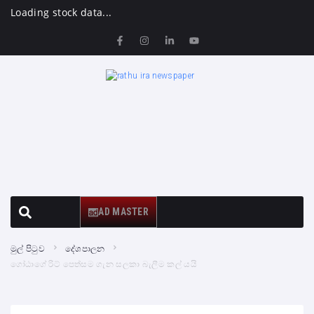
Loading stock data...
AD MASTER
මුල් පිටුව
දේශපාලන
ගෝඨාගේ රිට් පෙත්සම ගැන සලකා බැලීම කල් යයි