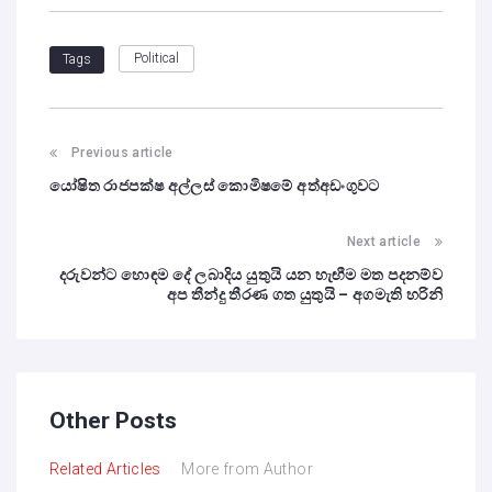
Political
Tags
Previous article
යෝෂිත රාජපක්ෂ අල්ලස් කොමිෂමේ අත්අඩංගුවට
Next article
දරුවන්ට හොඳම දේ ලබාදිය යුතුයි යන හැඟීම මත පදනම්ව
අප තීන්දු තීරණ ගත යුතුයි – අගමැති හරිනි
Other Posts
Related Articles
More from Author