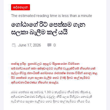
දේශපාලන
The estimated reading time is less than a minute
ගෝඨාගේ රිට් පෙත්සම ගැන
සලකා බැලීම කල් යයි
June 17, 2026
0
පාස්කු ඉරිදා ප්‍රහාරවලට අදාළව සිදුකෙරෙන විමර්ශන
සම්බන්ධයෙන් තමා අත්අඩංගුවට ගැනීම වැළැක්වීමේ නියෝගයක්
ඉල්ලා හිටපු ජනාධිපති ගෝඨාභය රාජපක්ෂ මහතා විසින් ගොනු කළ
රිට් පෙත්සම ගැන සලකා බැලීම හෙට (18) දිනට කල් තැබීමට
අභියාචනාධිකරණය නියෝග කළේය.
මෙම පෙත්සම අද පස්වරු 1.30 ට කැඳවීමට නියමිතව තිබුණ ද,
අභියාචනාධිකරණ විනිසුරු මඩුල්ල නිසි ලෙස පිහිටුවා නොමැති
බැවින් එය සලකා බැලීමට හෙට දිනට කල් තැබීමට නියම විය.