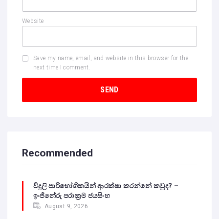
Website
Save my name, email, and website in this browser for the
next time I comment.
Recommended
විදුලි පාරිභෝගිකයින් ආරක්ෂා කරන්නේ කවුද? –
ඉංජිනේරු පරාක්‍රම ජයසිංහ
August 9, 2026