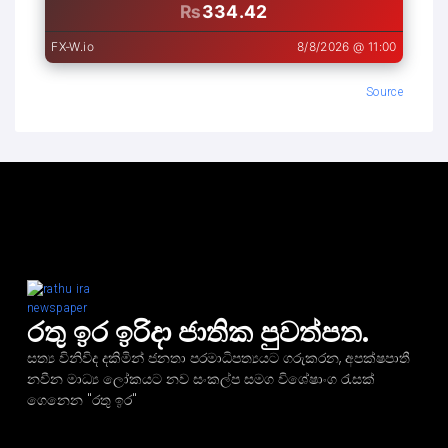
Source
රතු ඉර ඉරිදා ජාතික පුවත්පත.
සත්‍ය විනිවිද දකිමින් ජනතා පරමාධිපත්‍යයට ගරුකරන, අපක්ෂපාතී
නවීන මාධ්‍ය ලෝකයට නව සංකල්ප සමග විශේෂාංග රැසක්
ගෙනෙන "රතු ඉර"