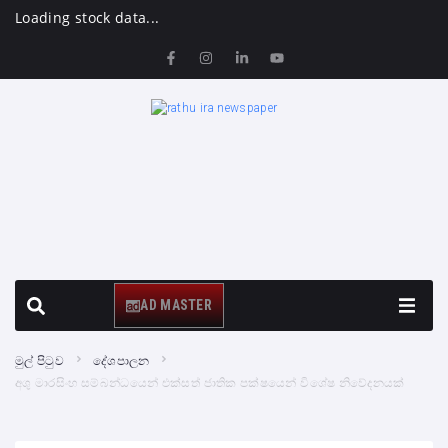
Loading stock data...
AD MASTER
මුල් පිටුව
දේශපාලන
අශු මාරසිංහ සම්බන්ධයෙන් එක්සත් ජාතික පක්ෂයෙන් විශේෂ නිවේදනයක්