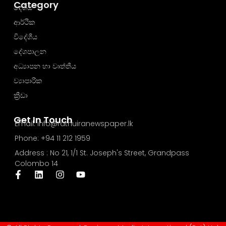
Category
දේශීය
ආර්ථික
විදේශීය
දේශපාලන
අධ්‍යාපන හා වෘත්තීය
ව්‍යාපාරික
ක්‍රීඩා
Get In Touch
Email: info@rathuiranewspaper.lk
Phone: +94 11 212 1959
Address : No 21, 1/1 St. Joseph's Street, Grandpass
Colombo 14