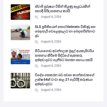
ස්වාමි පුරුෂයා විසින් තියුණු ආයුධයකින්
පහරදී බිරිඳ ඝාතනය කරයි
August 6, 2026
SLS ප්‍රමිතියෙන් තොර Helmets විකිණූ සහ
බෙදාහැරි වෙළෙඳසැලට හා බෙදාහරින්නාට
දඩ
August 6, 2026
මීටියාගොඩ අවන්හලක මුදල් අයකැමිවරිය
ඝාතනය කිරීමේ සිද්ධියේ සැකකරු
අත්අඩංගුවට ගැනීමට මහජන සහාය පතයි
August 6, 2026
විදේශ ගතකරන බව පවසා කාන්තාවකගේ
ලක්ෂ 64ක් වංචා කළ 21 හැවිරිදි තරුණයා
අත්අඩංගුවට
August 4, 2026