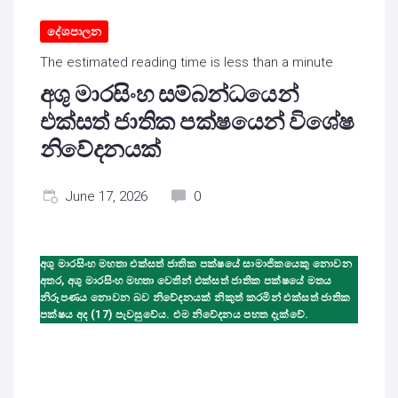
දේශපාලන
The estimated reading time is less than a minute
අශු මාරසිංහ සම්බන්ධයෙන්
එක්සත් ජාතික පක්ෂයෙන් විශේෂ
නිවේදනයක්
June 17, 2026
0
අශු මාරසිංහ මහතා එක්සත් ජාතික පක්ෂයේ සාමාජිකයෙකු නොවන
අතර, අශු මාරසිංහ මහතා වෙතින් එක්සත් ජාතික පක්ෂයේ මතය
නිරූපණය නොවන බව නිවේදනයක් නිකුත් කරමින් එක්සත් ජාතික
පක්ෂය අද (17) පැවසුවේය. එම නිවේදනය පහත දැක්වේ.