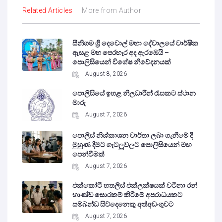
Related Articles
More from Author
සීනිගම ශ්‍රී දෙවොල් මහා දේවාලයේ වාර්ෂික
ඇසළ මහ පෙරහැර අද ඇරඹෙයි –
පොලිසියෙන් විශේෂ නිවේදනයක්
August 8, 2026
පොලිසියේ ඉහළ නිලධාරීන් රැසකට ස්ථාන
මාරු
August 7, 2026
පොලිස් නිශ්කාශන වාර්තා ලබා ගැනීමේ දී
මුහුණ දීමට ගැටලුවලට පොලිසියෙන් මඟ
පෙන්වීමක්
August 7, 2026
එක්කෝටි හතලිස් එක්ලක්ෂයක් වටිනා රන්
භාණ්ඩ සොරකම් කිරීමේ අපරාධයකට
සම්බන්ධ සිව්දෙනෙකු අත්අඩංගුවට
August 7, 2026