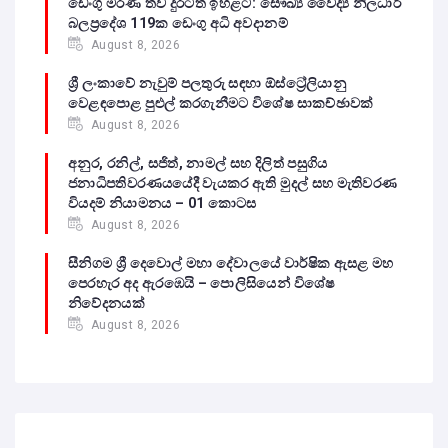
ඩෙංගු මරණ තව දුරටත් ඉහළට: සෞඛ්‍ය වෛද්‍ය නිලධාරී
බලප්‍රදේශ 119ක ඩෙංගු අධි අවදානම්
August 8, 2026
ශ්‍රී ලංකාවේ නැවුම් පලතුරු සඳහා ඕස්ට්‍රේලියානු
වෙළඳපොළ පුළුල් කරගැනීමට විශේෂ සාකච්ඡාවක්
August 8, 2026
අනුර, රනිල්, සජිත්, නාමල් සහ දිලිත් පසුගිය
ජනාධිපතිවරණයයේදී වැයකර ඇති මුදල් සහ මැතිවරණ
වියදම් නියාමනය – 01 කොටස
August 8, 2026
සීනිගම ශ්‍රී දෙවොල් මහා දේවාලයේ වාර්ෂික ඇසළ මහ
පෙරහැර අද ඇරඹෙයි – පොලිසියෙන් විශේෂ
නිවේදනයක්
August 8, 2026