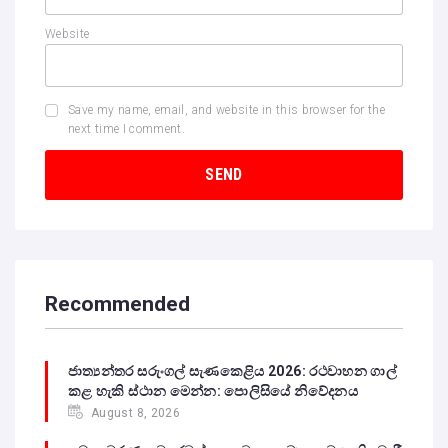
Website
Save my name, email, and website in this browser for the
next time I comment.
Recommended
ජාත්‍යන්තර සරුංගල් සැණකෙළිය 2026: රථවාහන ගාල්
කළ හැකි ස්ථාන මෙන්න: පොලිසියේ නිවේදනය
August 8, 2026