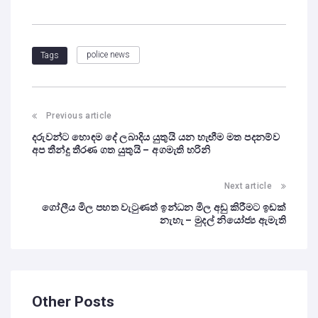
police news
Tags
Previous article
දරුවන්ට හොඳම දේ ලබාදිය යුතුයි යන හැඟීම මත පදනම්ව
අප තීන්දු තීරණ ගත යුතුයි – අගමැති හරිනි
Next article
ගෝලීය මිල පහත වැටුණත් ඉන්ධන මිල අඩු කිරීමට ඉඩක්
නැහැ – මුදල් නියෝජ්‍ය ඇමැති
Other Posts