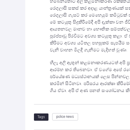
හම්බන්තොට අලි කළමනාකරණ රක්ෂිතයක් ප
රෙගුලාසි සකස් කර අදාළ යාන්ත්‍රණයක් ස
රෙගුලාසි ගැසට් කර මෙහෙයුම් කමිටුවක්
මේ කටයුතු සිදුකිරීමේදී අපි දැක්කා වන 
ආයතනවල මානව හා භෞතික සම්පත්වල හි
පුරප්පාඩු පිරවීමට අවශ්‍ය කටයුතු කළා
කිරිමට අවශ්‍ය යටිතල පහසුකම් සැපයීම සඳහා ය
වැනි වාහන මිලදී ගැනීමට මැදිහත් වුණා.
හීලෑ අලි ඇතුන් කළමනාකරණයටත් අපි ප්‍
ආරම්භ කර තිබෙනවා. ඒ වගේම අපේ රටේ
පර්යේෂණ මධ්‍යස්ථානයක් ලෙස පින්නවල 
කරමින් සිටිනවා. පරිසරය ආරක්ෂා කිරිමේ
ගිය ඒවා. අපි ඒ අණ පනත් සංශෝධනය කිරීම
police news
Tags