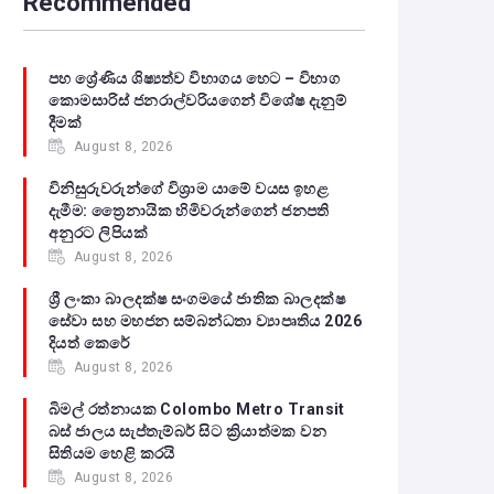
Recommended
පහ ශ්‍රේණිය ශිෂ්‍යත්ව විභාගය හෙට – විභාග
කොමසාරිස් ජනරාල්වරියගෙන් විශේෂ දැනුම්
දීමක්
August 8, 2026
විනිසුරුවරුන්ගේ විශ්‍රාම යාමේ වයස ඉහළ
දැමීම: ත්‍රෛනායික හිමිවරුන්ගෙන් ජනපති
අනුරට ලිපියක්
August 8, 2026
ශ්‍රී ලංකා බාලදක්ෂ සංගමයේ ජාතික බාලදක්ෂ
සේවා සහ මහජන සම්බන්ධතා ව්‍යාපෘතිය 2026
දියත් කෙරේ
August 8, 2026
බිමල් රත්නායක Colombo Metro Transit
බස් ජාලය සැප්තැම්බර් සිට ක්‍රියාත්මක වන
සිතියම හෙළි කරයි
August 8, 2026