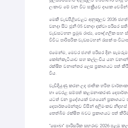
මූලධර්මයන්ට අනුකූලව හරිතාගාර වායු විම
ලංකාව මේ වන විට සක්‍රීයව දායක වෙමින් 
මෙකී වැඩපිළිවෙළට අනුකූලව 2026 ජගත් 
වනදා සිට ජූනි 05 වනදා දක්වා පරිසර සතියක්
වැඩසටහන ප්‍රමුඛ රාජ්‍ය, පෞද්ගලික සහ 
විවිධ පාරිසරික වැඩසටහන් රැසක් සංවිධා
එමෙන්ම, මෙවර ජගත් පරිසර දින සැමරුමට
කෝන්කැටියාව සහ කල්ලංචිය යන වනාන්
රක්ෂිත වනාන්තර ලෙස ප්‍රකාශයට පත් කිරී
විය.
වැඩිදියුණු කරන ලද ජාතික හරිත වාර්ත
හා වෙරළ සම්පත් කළමනාකරණ දෙපාර්තමේ
යටත් වන ප්‍රදේශයක් වශයෙන් ප්‍රකාශයට
දෙපාර්තමේන්තුව විසින් අලිමංකඩ නිදහස් ක
තෙත්බිම රක්ෂිත බවට ප්‍රකාශයට පත් කිරිමද
“සොබා” පාරිසරික සඟරාව 2026 පළමු ක