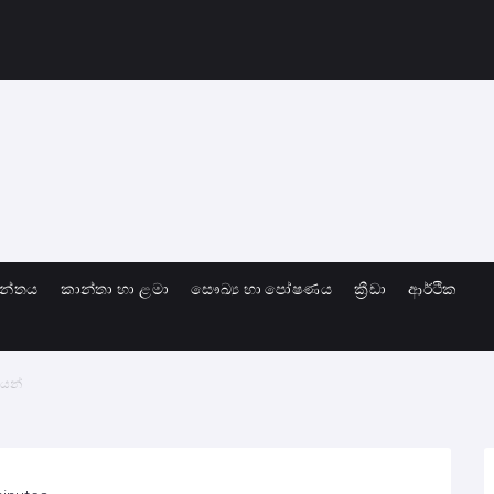
ාන්තය
කාන්තා හා ළමා
සෞඛ්‍ය හා පෝෂණය
ක්‍රීඩා
ආර්ථික
යෙන්