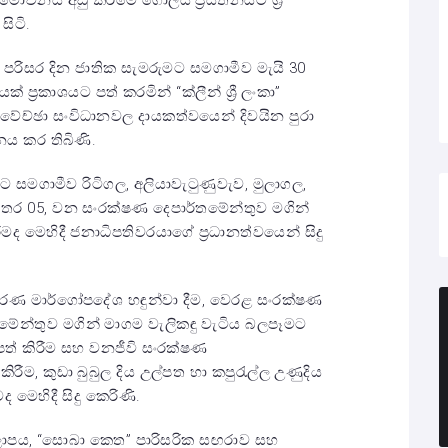
ෝචනය අඩු කිරීමේ ගෝලීය ප්‍රයත්නයට ශ්‍රී
සිටි.
පරිසර දින ජාතික සැමරුමට සමගාමීව මැයි 30
 ප්‍රකාශයට පත් කරමින් “ක්ලීන් ශ්‍රී ලංකා”
ස්වේච්ඡා සංවිධානවල දායකත්වයෙන් දිවයින පුරා
නය කර තිබිණි.
 සමගාමීව රිටිගල, අලියාවැටුණුවැව, මුලාගල,
තර 05, වන සංරක්ෂණ දෙපාර්තමේන්තුව මගින්
මද මෙහිදී ජනාධිපතිවරයාගේ ප්‍රධානත්වයෙන් සිදු
ාකරණ මාර්ගෝපදේශ හඳුන්වා දීම, වෙරළ සංරක්ෂණ
න්තුව මගින් මාගම වැලිකඳු වැටිය බලපෑමට
 පත් කිරීම සහ වනජීවි සංරක්ෂණ
ිරීම, කුඩා බුබුල දිය උල්පත හා කපුරැල්ල උණුදිය
 මෙහිදී සිදු කෙරිණි.
ලාපය, “සොබා කෙත” පාරිසරික සඟරාව සහ