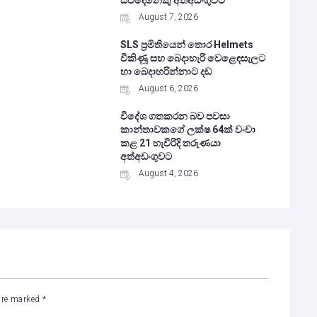
සිව්දෙනෙකු අත්අඩංගුවට
August 7, 2026
SLS ප්‍රමිතියෙන් තොර Helmets
විකිණූ සහ බෙදාහැරි වෙළෙඳසැලට
හා බෙදාහරින්නාට දඩ
August 6, 2026
විදේශ ගතකරන බව පවසා
කාන්තාවකගේ ලක්ෂ 64ක් වංචා
කළ 21 හැවිරිදි තරුණයා
අත්අඩංගුවට
August 4, 2026
 are marked
*