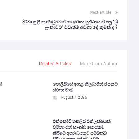
Next article
දිට්වා සුළි කුණාටුවෙන් හා ඉරාන යුද්ධයෙන් පසු ‘ශ්‍රී
ලංකාවට’ වඩාත්ම අවශ්‍ය දේ කුමක් ද ?
Related Articles
More from Author
ේ
පොලිසියේ ඉහළ නිලධාරීන් රැසකට
ස්ථාන මාරු
August 7, 2026
එක්කෝටි හතලිස් එක්ලක්ෂයක්
වටිනා රන් භාණ්ඩ සොරකම්
කිරීමේ අපරාධයකට සම්බන්ධ