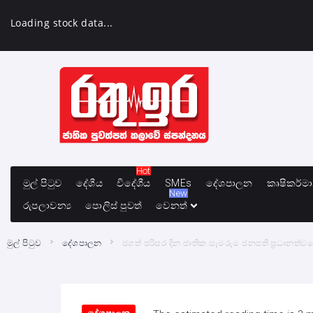
Loading stock data...
Hot
මුල් පිටුව
දේශීය
විදේශීය
SMEs
දේශපාලන
කෘෂිකර්ම
New
රුපලාවන්‍ය
පොලිස් පුවත්
වෙනත්
මුල් පිටුව
දේශපාලන
ජගත් පරිසර දින ජාතික සැමරුම ජනපති ප්‍රධානත්ව