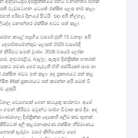
නුරාධපුර දිස්ත්‍රික්කයේ පිහිටි වනාන්තර පහක්
නස්පති වැඩසටහන යටතේ රක්ෂිත ලෙස නම් කළා.
ගත් පරිසර දිනයේ සිටයි. එදා අපි නිල්ගල,
ලියද්ද වනාන්තර රක්ෂිත බවට පත් කළා.
ම්භ කළේ පසුගිය වසරේ ජුනි 15 වනදා. අපි
ණ දෙපාර්තමේන්තුව ලෙසත් 2025 වසරේදි
පත් කිරිමට සමත් වුණා. 2026 වසරේ ලෝක
, නුවරඑළිය, බදුල්ල, ඇතුළු දිස්ත්‍රික්ක හතරක්
 මසකට පමණ පෙර පැවැති ඒහි පස්සිකෝ සාම පා
ක්ෂිත බවට පත් කළා. අද ප්‍රකාශයට පත් කළ
ත 86ක් ප්‍රකාශයට පත් කරන්න අපි සමත් වී
 යුතුයි.
පි විශාල වෙහෙසක් ගෙන කටයුතු කරනවා. අපේ
 ගමන් කිරීමට ඔවුන්ට මාර්ග විවෘත කර දීම. අද
ණරාගල දිස්ත්‍රික්ක දෙකෙහි අලිමංකඩ තුනක්
 කිරීමටත් අලි කළමනාකරණ රක්ෂිත නිර්මාණය
වෙහෙසක් දැරුවා. වසර කිහිපයකට පෙර