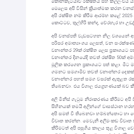
කෝන්කැටියාව රක්ෂිතය සහ කල්ලංචිය යන අ
මෙලෙස අපි විසින් ක්‍රියාත්මක කරන ව
අපි රක්ෂිත නම් කිරීම ආරම්භ කළේ 2025 ජ
කොට්ටව, තුල්හිරි කන්ද, වේරහැර හා උඩ
අපි වනස්පති වැඩසටහන නිල වශයෙන් ආර
පරිසර අමාත්‍යාංශය ලෙසත්, වන සංරක්ෂ
වනාන්තර 29ක් රක්ෂිත ලෙස ප්‍රකාශයට 
වනාන්තර දිනයේදි තවත් රක්ෂිත 50ක් අම්පාර
මූලික කරගෙන ප්‍රකාශයට පත් කළා. මීට
ගමනට සමගාමීව තවත් වනාන්නර දෙකක් ර
වනාන්නර පහත් සමග වසරක් ඇතුළත රක්ෂි
තිබෙනවා. එය විශාල ජයග්‍රහණයක් බව කිව
අලි මිනිස් ගැටුම නිරාකරණය කිරීමට අ
සිහිනයක් තමයි අලින්ගේ වාසස්ථාන හරහා
අපි සමත් වී තිබෙනවා හම්බන්තොට හා මො
විවෘත කරන්න. මෙවැනි අලිමංකඩ විවෘත
කිරිමටත් අපි පසුගිය කාලය තුළ විශාල 