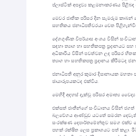
ප්ලාස්ටික් අපද්‍රව්‍ය කළමනාකරණය පිළිබඳ
මෙවර ජාතික පරිසර දින සැමරුම කාබන්
සහතිකය ජනාධිපතිවරයා වෙත පිළිගැන්වීමද
දේශගුණික විපර්යාස අංශය විසින් සංවිධා
සඳහා ත්‍යාග හා සහතිකපත්‍ර ප්‍රදානයට 
අධිකාරිය විසින් පවත්වන ලද පරිසර හිත
ත්‍යාග හා සහතිකපත්‍ර ප්‍රදානය කිරීමටද ජ
ජනාධිපති අනුර කුමාර දිසානායක මහතා 
ඡායාරූපයකටද එක්විය.
මෙහිදී අදහස් දැක්වූ පරිසර අමාත්‍ය වෛද්
එක්සත් ජාතීන්ගේ සංවිධානය විසින් ජගත්
බලවේගය ආණ්ඩුව යටතේ සමරන දෙවැනි ජ
සංරක්ෂණ දෙපාර්තමේන්තුව සමග එක්ව 
පහක් රක්ෂිත ලෙස ප්‍රකාශයට පත් කළා. ර