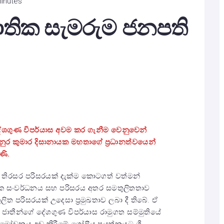
minutes
ජාතික සැමරුම ජනපති
දේශගුණ විපර්යාස අවම කර ගැනීම වෙනුවෙන්
ුර කුමාර දිසානායක මහතාගේ ප්‍රධානත්වයෙන්
ණි.
න තිරසර පරිසරයක් දැක්ම කොටගත් වත්මන්
ර්ථික සංවර්ධනය සහ පරිසරය අතර සමතුලිතතාව
ිත පරිසරයක් උදෙසා ප්‍රමුඛතාව ලබා දී තිබේ. ඒ
් ජාතීන්ගේ දේශගුණ විපර්යාස රාමුගත සම්මුතියේ