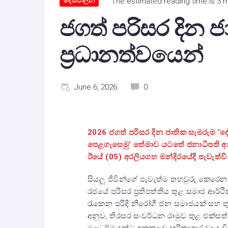
දේශපාලන
The estimated reading time is 3 
ජගත් පරිසර දින 
ප්‍රධානත්වයෙන්
June 6, 2026
0
2026 ජගත් පරිසර දින ජාතික සැමරුම ‘
පෙළගැසෙමු’ තේමාව යටතේ ජනාධිපති අන
ඊයේ (05) අරලියගහ මන්දිරයේදී පැවැත්වි
සියලු ජීවින්ගේ පැවැත්ම තහවුරු කෙරෙ
රජයේ පරිසර ප්‍රතිපත්තිය තුළ සමාජ ආ
රැකෙන පරිදි නිරෝගී ජන සමාජයක් සහ තුල
අනුව, තිරසර සංවර්ධන රාමුව තුළ එක්සත