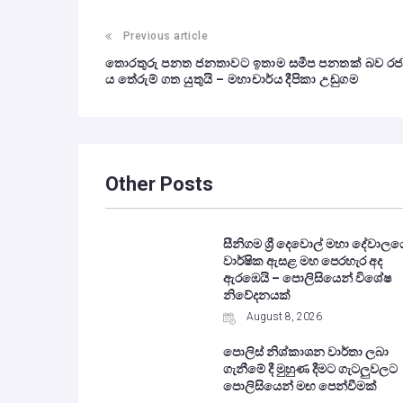
Previous article
තොරතුරු පනත ජනතාවට ඉතාම සමීප පනතක් බව රජ
ය තේරුම් ගත යුතුයි – මහාචාර්ය දීපිකා උඩුගම
Other Posts
සීනිගම ශ්‍රී දෙවොල් මහා දේවාලය
වාර්ෂික ඇසළ මහ පෙරහැර අද
ඇරඹෙයි – පොලිසියෙන් විශේෂ
නිවේදනයක්
August 8, 2026
පොලිස් නිශ්කාශන වාර්තා ලබා
ගැනීමේ දී මුහුණ දීමට ගැටලුවලට
පොලිසියෙන් මඟ පෙන්වීමක්