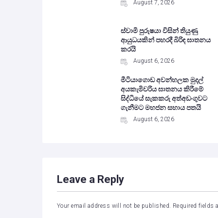
August 7, 2026
ස්වාමි පුරුෂයා විසින් තියුණු
ආයුධයකින් පහරදී බිරිඳ ඝාතනය
කරයි
August 6, 2026
මීටියාගොඩ අවන්හලක මුදල්
අයකැමිවරිය ඝාතනය කිරීමේ
සිද්ධියේ සැකකරු අත්අඩංගුවට
ගැනීමට මහජන සහාය පතයි
August 6, 2026
Leave a Reply
Your email address will not be published.
Required fields