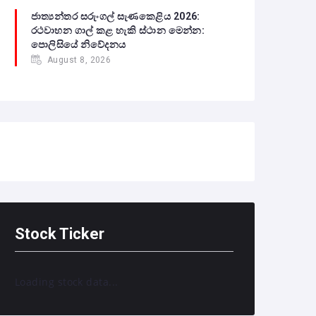
ජාත්‍යන්තර සරුංගල් සැණකෙළිය 2026:
රථවාහන ගාල් කළ හැකි ස්ථාන මෙන්න:
පොලිසියේ නිවේදනය
August 8, 2026
Stock Ticker
Loading stock data...