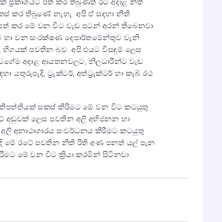
්‍රකාශයට පත් කර තිබුණත් ඊට අදාළ නිතී
කස් කර තිබුණේ නැහැ. අපි ඒ සඳහා නීති
 පත් කර මේ වන විට වැඩ පටන් අරන් තිබෙනවා.
ජීවි හා වන සංරක්ෂණ දෙපාර්තමේන්තුව වැනි
ගයක් පවතින බව. අපි එයට විසඳුම් ලෙස
. ඒ වගේම අදාළ ආයතනවලට, නිලධාරීන්ට වැඩ
තුරුපැදි, ට්‍රැක්ටර්, අත්ට්‍රැක්ටර් හා කැබ් රථ
රතිපත්තියක් සකස් කිරිමට මේ වන විට කටයුතු
 අඩුවක් ලෙස පවතින අලි අභිජනන හා
අලි අනාථාගාරය සංවර්ධනය කිරීමට කටයුතු
දි මේ රටේ පවතින නිති රීති අණ පනත් යල් පැන
ට මේ වන විට ක්‍රියා කරමින් සිටිනවා.