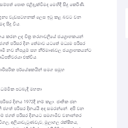
 සම්පත් පොත එළිදැක්වීමද මෙහිදී සිදු කෙරිණි.
 ශුන්‍ය වැඩසටහනක් ලෙස ඉටු කළ බවට වන
 සිදු විය.
නය කරන ලද චිත්‍ර තරගාවලියේ ජයග්‍රාහකයන්
සහ ජගත් පරිසර දින තේමාව යටතේ මධ්‍යම පරිසර
කාමී නව නිපයුම් සහ නිර්මාණවල ජයග්‍රාහකයන්ට
නාධිපතිවරයා එක්විය.
පාරිසරික පර්යේෂකයින් සමග සමූහ
‍ය ධම්මික පටබැඳි මහතා
 පරිසර දිනය 1972දී නම් කළා. ජාතික ජන
ගත් පරිසර දිනයයි අද සමරන්නේ. අපි වන
මේ ජගත් පරිසර දිනයට සමගාමීව වනාන්තර
ිටිගල, අලියාවැටුණවැව, මුලාගල රක්ෂිතය,