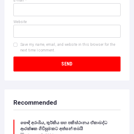
E-mail
*
Website
Save my name, email, and website in this browser for the
next time I comment.
Recommended
සෞදි අරාබිය, තුර්කිය සහ පකිස්ථානය ඒකාබද්ධ
ආරක්ෂක ගිවිසුමකට අත්සන් තබයි