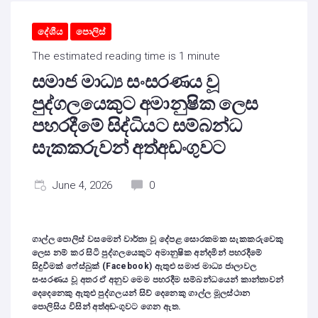
දේශීය
පොලිස්
The estimated reading time is 1 minute
සමාජ මාධ්‍ය සංසරණය වූ
පුද්ගලයෙකුට අමානුෂික ලෙස
පහරදීමේ සිද්ධියට සම්බන්ධ
සැකකරුවන් අත්අඩංගුවට
June 4, 2026
0
ගාල්ල පොලිස් වසමෙන් වාර්තා වූ දේපළ සොරකමක සැකකරුවෙකු
ලෙස නම් කර සිටි පුද්ගලයෙකුට අමානුෂික අන්දමින් පහරදීමේ
සිදුවීමක් ෆේස්බුක් (Facebook) ඇතුළු සමාජ මාධ්‍ය ජාලාවල
සංසරණය වූ අතර ඒ අනුව මෙම පහරදීම සම්බන්ධයෙන් කාන්තාවන්
දෙදෙනෙකු ඇතුළු පුද්ගලයන් සිව් දෙනෙකු ගාල්ල මූලස්ථාන
පොලිසිය විසින් අත්අඩංගුවට ගෙන ඇත.