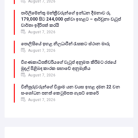
August 7, 2026
පාර්ලිමේන්තු මන්ත්‍රීවරුන්ගේ ඉන්ධන දීමනාව රු.
179,000 සිට 244,000 දක්වා ඉහළට – ආර්චුනා වැටුප්
වාර්තා ඉදිරිපත් කරයි
August 7, 2026
පොලිසියේ ඉහළ නිලධාරීන් රැසකට ස්ථාන මාරු
August 7, 2026
විගණකාධිපතිවරියගේ වැටුප් අනුමත කිරීමට රජයේ
මුදල් පිළිබඳ කාරක සභාවේ අනුමැතිය
August 7, 2026
විනිසුරුවරුන්ගේ විශ්‍රාම යන වයස ඉහළ දමන 22 වන
සංශෝධන පනත් කෙටුම්පත ගැසට් කෙරේ
August 7, 2026