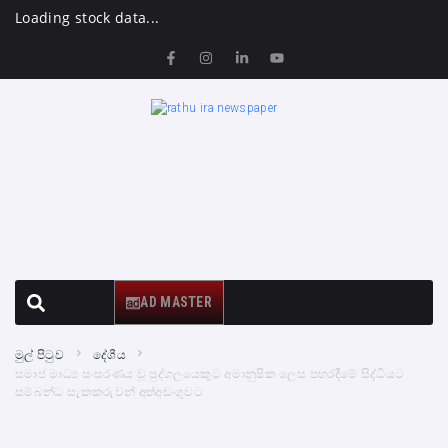
Loading stock data...
AD MASTER
මුල් පිටුව
දේශීය
සමාජ මාධ්‍ය සංසරණය වූ පුද්ගලයෙකුට අමානුෂික ලෙස පහරදීමේ සිද්ධියට
සම්බන්ධ සැකකරුවන් අත්අඩංගුවට