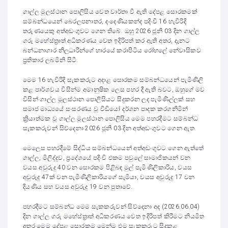
ගාල්ල මූලස්ථාන පොලිසිය වෙත වාර්තා වී ඇති දේපළ සොරකමක්
සම්බන්ධයෙන් බෙරලපනාතර, දංදෙණියකන්ද පදිංචි 16 හැවිරිදි
තරුණයෙකු අත්අඩංගුවට ගෙන තිබේ. ඔහු 2026 ජූනි 03 දින ගාල්ල
ගරු මහේස්ත්‍රාත් අධිකරණය වෙත ඉදිරිපත් කර ඇති අතර, දැනට
බන්ධනාගාර නිලධාරීන්ගේ භාරයේ කරාපිටිය රෝහලේ නේවාසිකව
ප්‍රතිකාර ලබමිනි සිටී.
මෙම 16 හැවිරිදි සැකකරුට අදාළ සොරකම සම්බන්ධයෙන් පැමිණිලි
කළ පාර්ශවය විසින්ම අමානුෂික ලෙස පහර දී ඇති බවට, ඔහුගේ මව
විසින් ගාල්ල මූලස්ථාන පොලිසියට සිදුකරන ලද පැමිණිල්ලක් සහ
සමාජ මාධ්‍යයේ සංසරණය වූ වීඩියෝ දර්ශන පාදක කරගනිමින්
ක්‍රියාත්මක වූ ගාල්ල මූලස්ථාන පොලිසිය මෙම පහරදීමට සම්බන්ධ
සැකකරුවන් සිව්දෙනා 2026 ජූනි 03 දින අත්අඩංගුවට ගෙන ඇත.
මෙලෙස පහරදීමේ සිද්ධිය සම්බන්ධයෙන් අත්අඩංගුවට ගෙන ඇත්තේ
ගාල්ල, මිලිද්දුව, ප්‍රදේශයේ පදිංචි එකම පවුලේ සාමාජිකයන් වන
වයස අවුරුදු 40 වන සොරකම පිළිබඳ මුල් පැමිණිලිකාරිය, වයස
අවුරුදු 47ක් වන පැමිණිලිකාරියගේ සැමියා, වයස අවුරුදු 17 වන
දියණිය සහ වයස අවුරුදු 19 වන පුතාවේ.
පහරදීමට සම්බන්ධ මෙම සැකකරුවන් සිව්දෙනා අද (2026.06.04)
දින ගාල්ල ගරු මහේස්ත්‍රාත් අධිකරණය වෙත ඉදිරිපත් කිරීමට නියමිත
අතර මෙම දේපළ සොරකම මෙන්ම එම සැකකරුට සිදුකළ