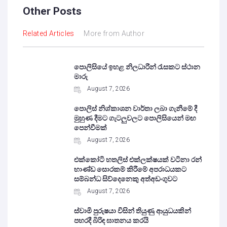
Other Posts
Related Articles
More from Author
පොලිසියේ ඉහළ නිලධාරීන් රැසකට ස්ථාන
මාරු
August 7, 2026
පොලිස් නිශ්කාශන වාර්තා ලබා ගැනීමේ දී
මුහුණ දීමට ගැටලුවලට පොලිසියෙන් මඟ
පෙන්වීමක්
August 7, 2026
එක්කෝටි හතලිස් එක්ලක්ෂයක් වටිනා රන්
භාණ්ඩ සොරකම් කිරීමේ අපරාධයකට
සම්බන්ධ සිව්දෙනෙකු අත්අඩංගුවට
August 7, 2026
ස්වාමි පුරුෂයා විසින් තියුණු ආයුධයකින්
පහරදී බිරිඳ ඝාතනය කරයි