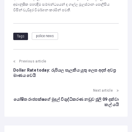
අමානුෂික පහරදීම සම්බන්ධයෙන් ද ගාල්ල මූලස්ථාන පොලිසිය
විසින් වැඩිදුර විමර්ශන කරමින් පවතී.
police news
Tags
Previous article
Dollar Rate today: රුපියල සැලකිය යුතු ලෙස අදත් අවප්‍ර
මාණය වෙයි
Next article
යෝෂිත රාජපක්ෂගේ මුදල් විශුද්ධිකරණ නඩුව ජූලි 09 දක්වා
කල් යයි