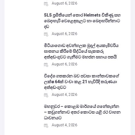
August 6, 2026
SLS ප්‍රමිතියෙන් තොර Helmets විකිණූ සහ
බෙදාහැරි වෙළෙඳසැලට හා බෙදාහරින්නාට
දඩ
August 6, 2026
මීටියාගොඩ අවන්හලක මුදල් අයකැමිවරිය
ඝාතනය කිරීමේ සිද්ධියේ සැකකරු
අත්අඩංගුවට ගැනීමට මහජන සහාය පතයි
August 6, 2026
විදේශ ගතකරන බව පවසා කාන්තාවකගේ
ලක්ෂ 64ක් වංචා කළ 21 හැවිරිදි තරුණයා
අත්අඩංගුවට
August 4, 2026
මහනුවර – කොළඹ මාර්ගයේ ගනේතැන්න
– කඩුගන්නාව අතර කොටස යළි රථ වාහන
ධාවනයට
August 4, 2026