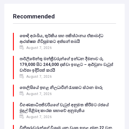
Recommended
සෞදි අරාබිය, තුර්කිය සහ පකිස්ථානය ඒකාබද්ධ
ආරක්ෂක ගිවිසුමකට අත්සන් තබයි
August 7, 2026
පාර්ලිමේන්තු මන්ත්‍රීවරුන්ගේ ඉන්ධන දීමනාව රු.
179,000 සිට 244,000 දක්වා ඉහළට – ආර්චුනා වැටුප්
වාර්තා ඉදිරිපත් කරයි
August 7, 2026
පොලිසියේ ඉහළ නිලධාරීන් රැසකට ස්ථාන මාරු
August 7, 2026
විගණකාධිපතිවරියගේ වැටුප් අනුමත කිරීමට රජයේ
මුදල් පිළිබඳ කාරක සභාවේ අනුමැතිය
August 7, 2026
විනිසුරුවරුන්ගේ විශ්‍රාම යන වයස ඉහළ දමන 22 වන