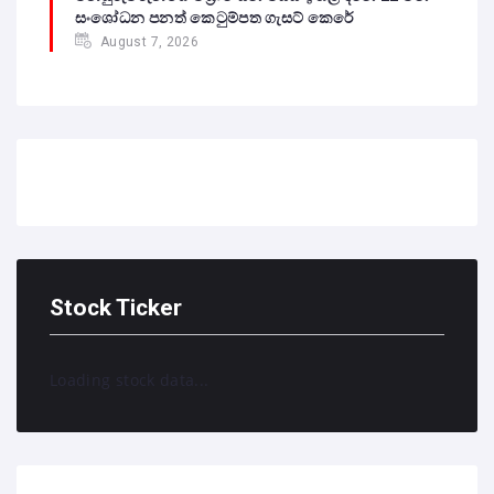
සංශෝධන පනත් කෙටුම්පත ගැසට් කෙරේ
August 7, 2026
Stock Ticker
Loading stock data...