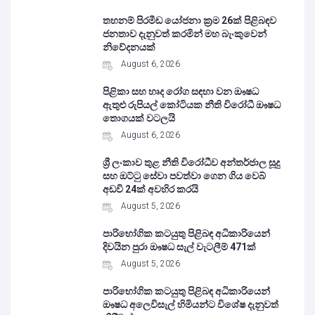
තහනම් පිරමීඩ යෝජනා ක්‍රම 26ක් පිළිබඳව
ජනතාව දැනුවත් කරමින් මහ බැංකුවෙන්
නිවේදනයක්
August 6, 2026
පිළිකා සහ හෘද රෝග සඳහා වන ඖෂධ
ඇතුළු රුපියල් කෝටියක නීති විරෝධී ඖෂධ
තොගයක් වටලයි
August 6, 2026
ශ්‍රී ලංකාව තුළ නීති විරෝධීව අන්තර්ජාල සූදු
සහ ඔට්ටු සේවා පවත්වා ගෙන ගිය වෙබ්
අඩවි 24ක් අවහිර කරයි
August 5, 2026
පාරිභෝගික කටයුතු පිළිබඳ අධිකාරියෙන්
දිවයින පුරා ඖෂධ සැල් වැටලීම් 471ක්
August 5, 2026
පාරිභෝගික කටයුතු පිළිබඳ අධිකාරියෙන්
ඖෂධ අලෙවිසැල් හිමියන්ට විශේෂ දැනුවත්