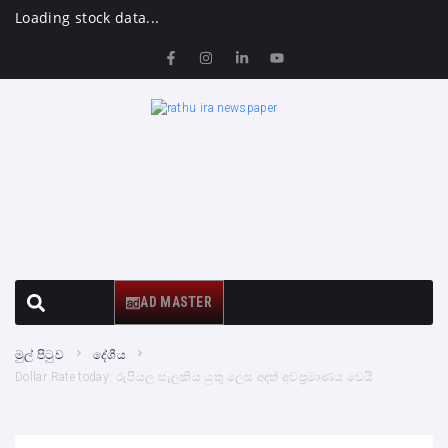
Loading stock data...
AD MASTER
මුල් පිටුව
දේශීය
Dollar Rate today: රුපියල සැලකිය යුතු ලෙස අදත් අවප්‍රමාණය වෙයි