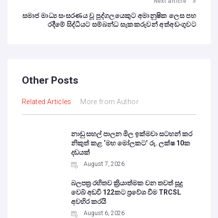
Next article
සමාජ මාධ්‍ය සංසරණය වූ පුද්ගලයෙකුට අමානුෂික ලෙස පහ
රදීමේ සිද්ධියට සම්බන්ධ සැකකරුවන් අත්අඩංගුවට
Other Posts
Related Articles
More from Author
නාඩු සහල් පාලන මිල ඉක්මවා සටහන් කර
නිකුත් කළ ‘මහ මෝලකට’ රු. ලක්ෂ 10ක
දඩයක්
August 7, 2026
බලපත්‍ර රහිතව ක්‍රියාත්මක වන තවත් සූදු
වෙබ් අඩවි 122කට ප්‍රවේශ වීම TRCSL
අවහිර කරයි
August 6, 2026