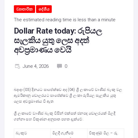
ව්‍යාපාරික
දේශීය
The estimated reading time is less than a minute
Dollar Rate today: රුපියල
සැලකිය යුතු ලෙස අදත්
අවප්‍රමාණය වෙයි
June 4, 2026
0
බදාදා (03) දිනයට සාපේක්ෂව අද (04) ශ්‍රී ලංකාවේ වාණිජ බැංකු වල
ඇමරිකානු ඩොලරයට සාපේක්ෂව ශ්‍රී ලංකා රුපියල සැලකිය යුතු
ලෙස අවප්‍රමාණය වී ඇත.
ශ්‍රී ලංකාවේ වාණිජ බැංකු විසින් එක්සත් ජනපද ඩොලරයක් මිලදී
ගන්නා සහ විකුණන අනුපාත පහත දැක්වේ.
බැංකුව
මිලදී ගැනීමේ
විකුණුම් මිල – රු.