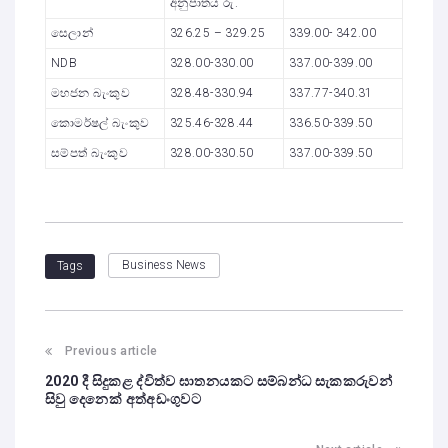
අනුපාතය රු.
සෙලාන්
326.25 – 329.25
339.00- 342.00
NDB
328.00-330.00
337.00-339.00
මහජන බැංකුව
328.48-330.94
337.77-340.31
කොමර්ෂල් බැංකුව
325.46-328.44
336.50-339.50
සම්පත් බැංකුව
328.00-330.50
337.00-339.50
Business News
Tags
Previous article
2020 දී සිදුකළ ද්විත්ව ඝාතනයකට සම්බන්ධ සැකකරුවන්
සිවු දෙනෙක් අත්අඩංගුවට