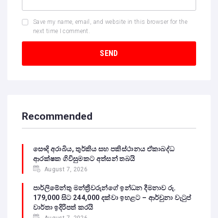
Save my name, email, and website in this browser for the
next time I comment.
Recommended
සෞදි අරාබිය, තුර්කිය සහ පකිස්ථානය ඒකාබද්ධ
ආරක්ෂක ගිවිසුමකට අත්සන් තබයි
August 7, 2026
පාර්ලිමේන්තු මන්ත්‍රීවරුන්ගේ ඉන්ධන දීමනාව රු.
179,000 සිට 244,000 දක්වා ඉහළට – ආර්චුනා වැටුප්
වාර්තා ඉදිරිපත් කරයි
August 7, 2026