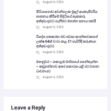
August 6, 2026
මීටියාගොඩ අවන්හලක මුදල් අයකැමිවරිය
ඝාතනය කිරීමේ සිද්ධියේ සැකකරු
අත්අඩංගුවට ගැනීමට මහජන සහාය පතයි
August 6, 2026
විදේශ ගතකරන බව පවසා කාන්තාවකගේ
ලක්ෂ 64ක් වංචා කළ 21 හැවිරිදි තරුණයා
අත්අඩංගුවට
August 4, 2026
මහනුවර – කොළඹ මාර්ගයේ ගනේතැන්න
– කඩුගන්නාව අතර කොටස යළි රථ වාහන
ධාවනයට
August 4, 2026
Leave a Reply