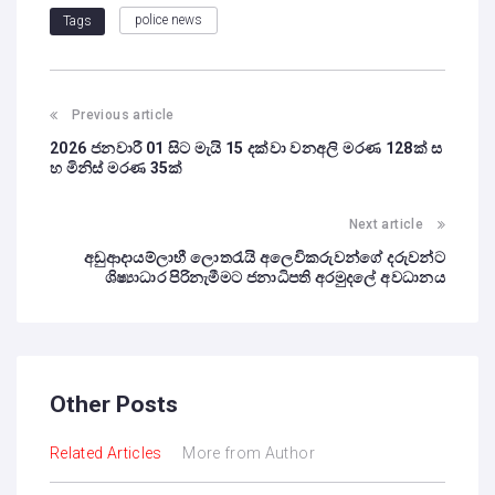
police news
Tags
Previous article
2026 ජනවාරී 01 සිට මැයි 15 දක්වා වනඅලි මරණ 128ක් ස
හ මිනිස් මරණ 35ක්
Next article
අඩුආදායම්ලාභී ලොතරැයි අලෙවිකරුවන්ගේ දරුවන්ට
ශිෂ්‍යාධාර පිරිනැමීමට ජනාධිපති අරමුදලේ අවධානය
Other Posts
Related Articles
More from Author