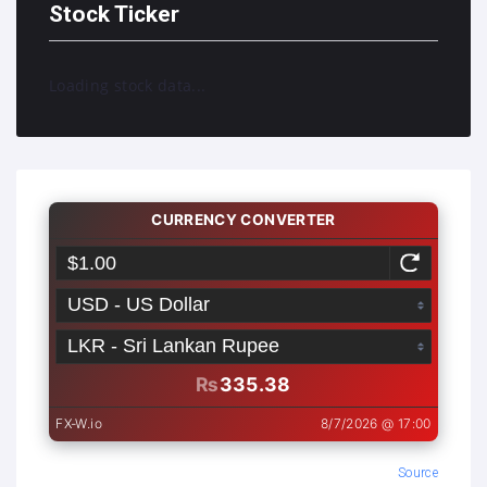
Stock Ticker
Loading stock data...
Source