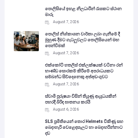
පොලිසියේ ඉහළ නිලධාරීන් රැසකට ස්ථාන
මාරු
August 7, 2026
පොලිස් නිශ්කාශන වාර්තා ලබා ගැනීමේ දී
මුහුණ දීමට ගැටලුවලට පොලිසියෙන් මඟ
පෙන්වීමක්
August 7, 2026
එක්කෝටි හතලිස් එක්ලක්ෂයක් වටිනා රන්
භාණ්ඩ සොරකම් කිරීමේ අපරාධයකට
සම්බන්ධ සිව්දෙනෙකු අත්අඩංගුවට
August 7, 2026
ස්වාමි පුරුෂයා විසින් තියුණු ආයුධයකින්
පහරදී බිරිඳ ඝාතනය කරයි
August 6, 2026
SLS ප්‍රමිතියෙන් තොර Helmets විකිණූ සහ
බෙදාහැරි වෙළෙඳසැලට හා බෙදාහරින්නාට
දඩ