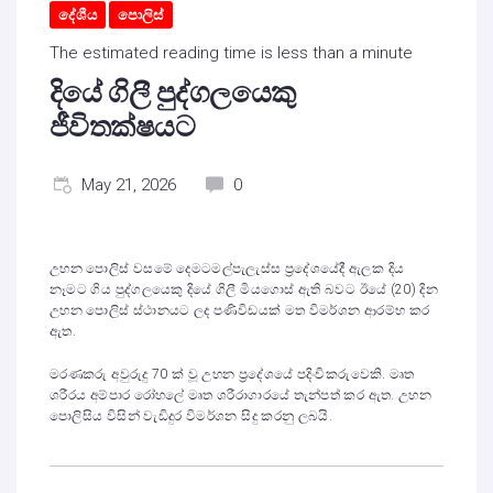
දේශීය
පොලිස්
The estimated reading time is less than a minute
දියේ ගිලී පුද්ගලයෙකු
ජීවිතක්ෂයට
May 21, 2026
0
උහන පොලිස් වසමේ දෙමටමල්පැලැස්ස ප්‍රදේශයේදී ඇලක දිය
නෑමට ගිය පුද්ගලයෙකු දියේ ගිලී මියගොස් ඇති බවට ඊයේ (20) දින
උහන පොලිස් ස්ථානයට ලද පණිවිඩයක් මත විමර්ශන ආරම්භ කර
ඇත.
මරණකරු අවුරුදු 70 ක් වූ උහන ප්‍රදේශයේ පදිංචිකරුවෙකි. මෘත
ශරීරය අම්පාර රෝහලේ මෘත ශරීරාගාරයේ තැන්පත් කර ඇත. උහන
පොලිසිය විසින් වැඩිදුර විමර්ශන සිදු කරනු ලබයි.