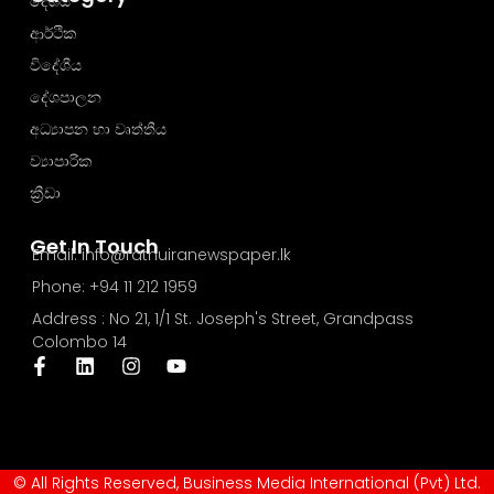
දේශීය
ආර්ථික
විදේශීය
දේශපාලන
අධ්‍යාපන හා වෘත්තීය
ව්‍යාපාරික
ක්‍රීඩා
Get In Touch
Email: info@rathuiranewspaper.lk
Phone: +94 11 212 1959
Address : No 21, 1/1 St. Joseph's Street, Grandpass
Colombo 14
© All Rights Reserved, Business Media International (Pvt) Ltd.