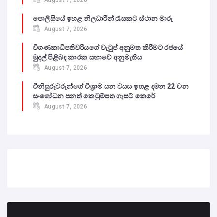
පොලිසියේ ඉහළ නිලධාරීන් රැසකට ස්ථාන මාරු
August 7, 2026
විගණකාධිපතිවරියගේ වැටුප් අනුමත කිරීමට රජයේ
මුදල් පිළිබඳ කාරක සභාවේ අනුමැතිය
August 7, 2026
විනිසුරුවරුන්ගේ විශ්‍රාම යන වයස ඉහළ දමන 22 වන
සංශෝධන පනත් කෙටුම්පත ගැසට් කෙරේ
August 7, 2026