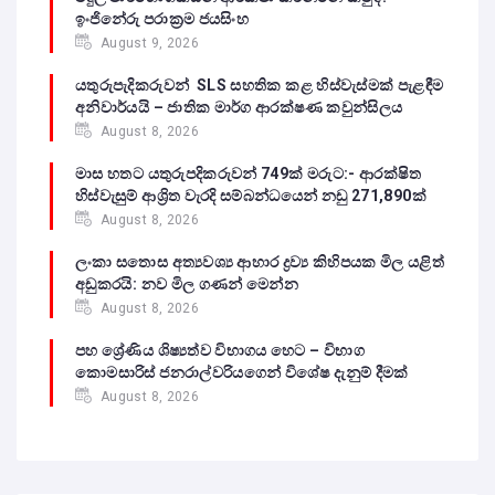
ඉංජිනේරු පරාක්‍රම ජයසිංහ
August 9, 2026
යතුරුපැදිකරුවන් SLS සහතික කළ හිස්වැස්මක් පැළඳීම
අනිවාර්යයි – ජාතික මාර්ග ආරක්ෂණ කවුන්සිලය
August 8, 2026
මාස හතට යතුරුපදිකරුවන් 749ක් මරුට:- ආරක්ෂිත
හිස්වැසුම් ආශ්‍රිත වැරදි සම්බන්ධයෙන් නඩු 271,890ක්
August 8, 2026
ලංකා සතොස අත්‍යවශ්‍ය ආහාර ද්‍රව්‍ය කිහිපයක මිල යළිත්
අඩුකරයි: නව මිල ගණන් මෙන්න
August 8, 2026
පහ ශ්‍රේණිය ශිෂ්‍යත්ව විභාගය හෙට – විභාග
කොමසාරිස් ජනරාල්වරියගෙන් විශේෂ දැනුම් දීමක්
August 8, 2026