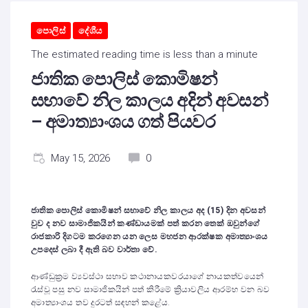
පොලිස්
දේශීය
The estimated reading time is less than a minute
ජාතික පොලිස් කොමිෂන්
සභාවේ නිල කාලය අදින් අවසන්
– අමාත්‍යාංශය ගත් පියවර
May 15, 2026
0
ජාතික පොලිස් කොමිෂන් සභාවේ නිල කාලය අද (15) දින අවසන්
වුව ද නව සාමාජිකයින් කණ්ඩායමක් පත් කරන තෙක් ඔවුන්ගේ
රාජකාරි දිගටම කරගෙන යන ලෙස මහජන ආරක්ෂක අමාත්‍යාංශය
උපදෙස් ලබා දී ඇති බව වාර්තා වේ.
ආණ්ඩුක්‍රම ව්‍යවස්ථා සභාව කථානායකවරයාගේ නායකත්වයෙන්
රැස්වූ පසු නව සාමාජිකයින් පත් කිරීමේ ක්‍රියාවලිය ආරම්භ වන බව
අමාත්‍යාංශය තව දුරටත් සඳහන් කළේය.