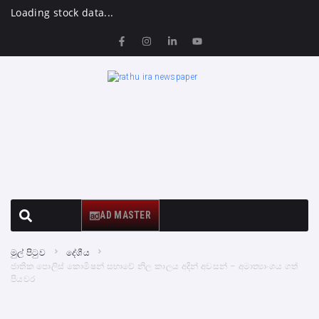
Loading stock data...
AD MASTER
මුල් පිටුව
දේශීය
ජාතික පොලිස් කොමිෂන් සභාවේ නිල කාලය අදින් අවසන් – අමාත්‍යාංශය ගත්
පියවර