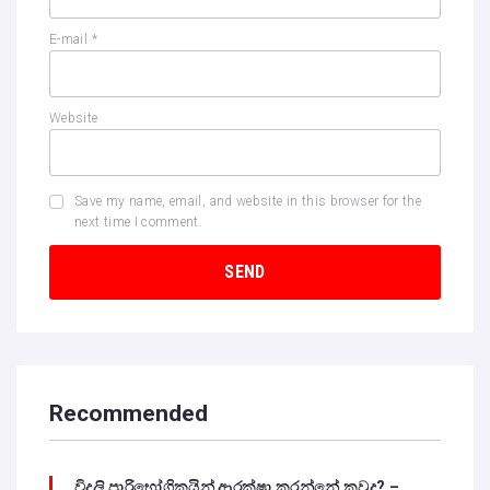
E-mail
*
Website
Save my name, email, and website in this browser for the
next time I comment.
Recommended
විදුලි පාරිභෝගිකයින් ආරක්ෂා කරන්නේ කවුද? –