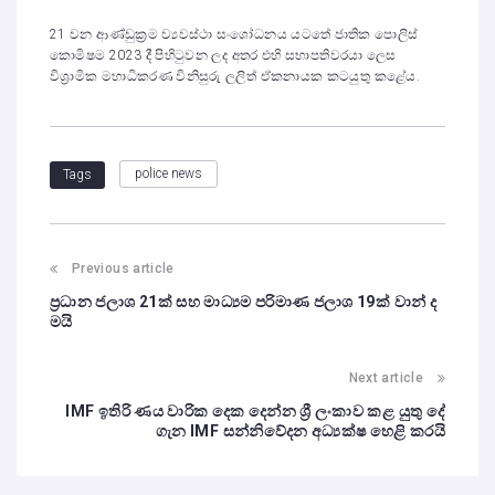
21 වන ආණ්ඩුක්‍රම ව්‍යවස්ථා සංශෝධනය යටතේ ජාතික පොලිස්
කොමිෂම 2023 දී පිහිටුවන ලද අතර එහි සභාපතිවරයා ලෙස
විශ්‍රාමික මහාධිකරණ විනිසුරු ලලිත් ඒකනායක කටයුතු කළේය.
police news
Tags
Previous article
ප්‍රධාන ජලාශ 21ක් සහ මාධ්‍යම පරිමාණ ජලාශ 19ක් වාන් ද
මයි
Next article
IMF ඉතිරි ණය වාරික දෙක දෙන්න ශ්‍රී ලංකාව කළ යුතු දේ
ගැන IMF සන්නිවේදන අධ්‍යක්ෂ හෙළි කරයි