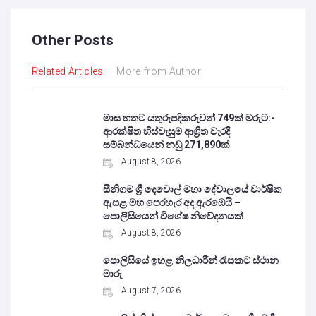
Other Posts
Related Articles
More from Author
මාස හතට යතුරුපදිකරුවන් 749ක් මරුට:-
ආරක්ෂිත හිස්වැසුම් ආශ්‍රිත වැරදි
සම්බන්ධයෙන් නඩු 271,890ක්
August 8, 2026
සීනිගම ශ්‍රී දෙවොල් මහා දේවාලයේ වාර්ෂික
ඇසළ මහ පෙරහැර අද ඇරඹෙයි –
පොලිසියෙන් විශේෂ නිවේදනයක්
August 8, 2026
පොලිසියේ ඉහළ නිලධාරීන් රැසකට ස්ථාන
මාරු
August 7, 2026