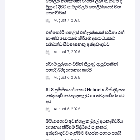
පොලිස් නිශ්කාශන වාර්තා ලබා ගැනීමේ දී
මුහුණ දීමට ගැටලුවලට පොලිසියෙන් මඟ
පෙන්වීමක්
August 7, 2026
එක්කෝටි හතලිස් එක්ලක්ෂයක් වටිනා රන්
භාණ්ඩ සොරකම් කිරීමේ අපරාධයකට
සම්බන්ධ සිව්දෙනෙකු අත්අඩංගුවට
August 7, 2026
ස්වාමි පුරුෂයා විසින් තියුණු ආයුධයකින්
පහරදී බිරිඳ ඝාතනය කරයි
August 6, 2026
SLS ප්‍රමිතියෙන් තොර Helmets විකිණූ සහ
බෙදාහැරි වෙළෙඳසැලට හා බෙදාහරින්නාට
දඩ
August 6, 2026
මීටියාගොඩ අවන්හලක මුදල් අයකැමිවරිය
ඝාතනය කිරීමේ සිද්ධියේ සැකකරු
අත්අඩංගුවට ගැනීමට මහජන සහාය පතයි