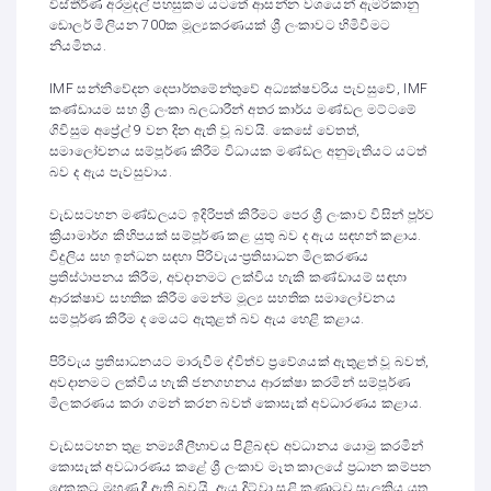
විස්තීර්ණ අරමුදල් පහසුකම යටතේ ආසන්න වශයෙන් ඇමරිකානු
ඩොලර් මිලියන 700ක මූල්‍යකරණයක් ශ්‍රී ලංකාවට හිමිවීමට
නියමිතය.
IMF සන්නිවේදන දෙපාර්තමේන්තුවේ අධ්‍යක්ෂවරිය පැවසුවේ, IMF
කණ්ඩායම සහ ශ්‍රී ලංකා බලධාරීන් අතර කාර්ය මණ්ඩල මට්ටමේ
ගිවිසුම අප්‍රේල් 9 වන දින ඇති වූ බවයි. කෙසේ වෙතත්,
සමාලෝචනය සම්පූර්ණ කිරීම විධායක මණ්ඩල අනුමැතියට යටත්
බව ද ඇය පැවසුවාය.
වැඩසටහන මණ්ඩලයට ඉදිරිපත් කිරීමට පෙර ශ්‍රී ලංකාව විසින් පූර්ව
ක්‍රියාමාර්ග කිහිපයක් සම්පූර්ණ කළ යුතු බව ද ඇය සඳහන් කළාය.
විදුලිය සහ ඉන්ධන සඳහා පිරිවැය-ප්‍රතිසාධන මිලකරණය
ප්‍රතිස්ථාපනය කිරීම, අවදානමට ලක්විය හැකි කණ්ඩායම් සඳහා
ආරක්ෂාව සහතික කිරීම මෙන්ම මූල්‍ය සහතික සමාලෝචනය
සම්පූර්ණ කිරීම ද මෙයට ඇතුළත් බව ඇය හෙළි කළාය.
පිරිවැය ප්‍රතිසාධනයට මාරුවීම ද්විත්ව ප්‍රවේශයක් ඇතුළත් වූ බවත්,
අවදානමට ලක්විය හැකි ජනගහනය ආරක්ෂා කරමින් සම්පූර්ණ
මිලකරණය කරා ගමන් කරන බවත් කොසැක් අවධාරණය කළාය.
වැඩසටහන තුළ නම්‍යශීලීභාවය පිළිබඳව අවධානය යොමු කරමින්
කොසැක් අවධාරණය කළේ ශ්‍රී ලංකාව මෑත කාලයේ ප්‍රධාන කම්පන
දෙකකට මුහුණ දී ඇති බවයි. ඇය දිට්වා සුළි කුණාටුව සැලකිය යුතු