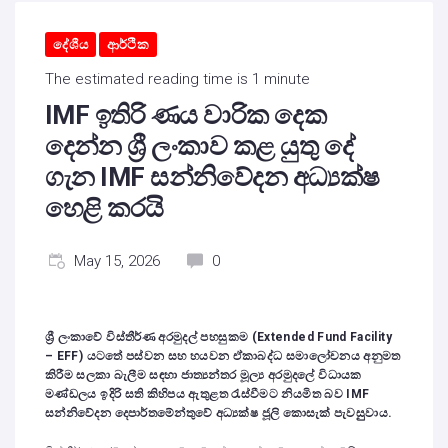
දේශීය
ආර්ථික
The estimated reading time is 1 minute
IMF ඉතිරි ණය වාරික දෙක
දෙන්න ශ්‍රී ලංකාව කළ යුතු දේ
ගැන IMF සන්නිවේදන අධ්‍යක්ෂ
හෙළි කරයි
May 15, 2026
0
ශ්‍රී ලංකාවේ විස්තීර්ණ අරමුදල් පහසුකම (Extended Fund Facility
– EFF) යටතේ පස්වන සහ හයවන ඒකාබද්ධ සමාලෝචනය අනුමත
කිරීම සලකා බැලීම සඳහා ජාත්‍යන්තර මූල්‍ය අරමුදලේ විධායක
මණ්ඩලය ඉදිරි සති කිහිපය ඇතුළත රැස්වීමට නියමිත බව IMF
සන්නිවේදන දෙපාර්තමේන්තුවේ අධ්‍යක්ෂ ජූලි කොසැක් පැවසුුවාය.