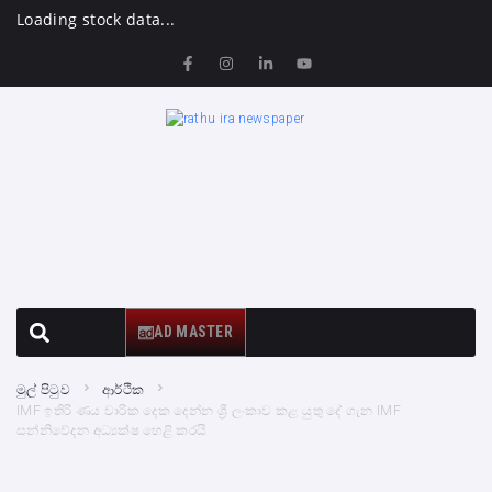
Loading stock data...
AD MASTER
මුල් පිටුව
ආර්ථික
IMF ඉතිරි ණය වාරික දෙක දෙන්න ශ්‍රී ලංකාව කළ යුතු දේ ගැන IMF
සන්නිවේදන අධ්‍යක්ෂ හෙළි කරයි