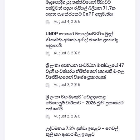
මැදපෙරදිග යුද තත්ත්වයෙන් පීඩාවට
පත්වූවන් සඳහා රුපියල් බිලියන 71.7ක
සහන පැකේජයකට CoPF අනුමැතිය
August 4, 2026
UNDP සහකාර මහලේකම්වරිය මුදල්
නියෝජ්‍ය අමාත්‍ය අනිල් ජයන්ත ප්‍රනාන්දු
හමුවෙයි
August 3, 2026
ශ්‍රී ලංකා අපනයන සංවර්ධන මණ්ඩලයේ 47
වැනි සංවත්සරය නිමිත්තෙන් සභාපති මංගල
විජේසිංහගෙන් විශේෂ ප්‍රකාශයක්
August 3, 2026
ශ්‍රී ලංකා මහ බැංකුව ‘වෙළඳපොළ
මෙහෙයුම් වාර්තාව – 2026 ජුනි’ ප්‍රකාශයට
පත් කරයි
August 2, 2026
උද්ධමනය 7.3% දක්වා ඉහළට – ගෙවල්
කුලී සහ ආහාර මිල ඉහළට