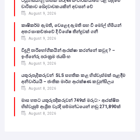
ටියුනීසියානු ජාතික තරුණ සංචාරකයාගේ රළ පැදීමේ
චාරිකාව ඛේදවාචකයකින් අවසන් වේ‍
August 9, 2026
කෘෂිකර්ම ඇමති, වෙළෙඳ ඇමති සහ වී මෝල් හිමියන්
අතර සාකච්ඡාවේ දී විශේෂ තීන්දුවක් ගනී
August 9, 2026
විදුලි පාරිභෝගිකයින් ආරක්ෂා කරන්නේ කවුද ? –
ඉංජිනේරු පරාක්‍රම ජයසිංහ
August 9, 2026
යතුරුපැදිකරුවන් SLS සහතික කළ හිස්වැස්මක් පැළඳීම
අනිවාර්යයි – ජාතික මාර්ග ආරක්ෂණ කවුන්සිලය
August 8, 2026
මාස හතට යතුරුපදිකරුවන් 749ක් මරුට:- ආරක්ෂිත
හිස්වැසුම් ආශ්‍රිත වැරදි සම්බන්ධයෙන් නඩු 271,890ක්
August 8, 2026