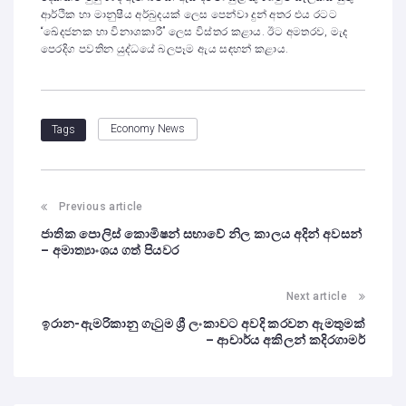
ආර්ථික හා මානුෂීය අර්බුදයක් ලෙස පෙන්වා දුන් අතර එය රටට
“ඛේදජනක හා විනාශකාරී” ලෙස විස්තර කළාය. ඊට අමතරව, මැද
පෙරදිග පවතින යුද්ධයේ බලපෑම ඇය සඳහන් කළාය.
Economy News
Tags
Previous article
ජාතික පොලිස් කොමිෂන් සභාවේ නිල කාලය අදින් අවසන්
– අමාත්‍යාංශය ගත් පියවර
Next article
ඉරාන-ඇමරිකානු ගැටුම ශ්‍රී ලංකාවට අවදි කරවන ඇමතුමක්
– ආචාර්ය අකිලන් කදිරගාමර්