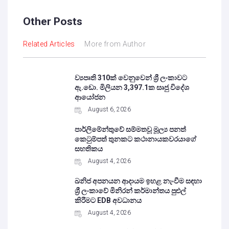
Other Posts
Related Articles
More from Author
ව්‍යපෘති 310ක් වෙනුවෙන් ශ්‍රී ලංකාවට
ඇ.ඩො. මිලියන 3,397.1ක සෘජු විදේශ
ආයෝජන
August 6, 2026
පාර්ලිමේන්තුවේ සම්මතවූ මූල්‍ය පනත්
කෙටුම්පත් තුනකට කථානායකවරයාගේ
සහතිකය
August 4, 2026
ඛනිජ අපනයන ආදායම ඉහළ නැංවීම සඳහා
ශ්‍රී ලංකාවේ මිනිරන් කර්මාන්තය පුළුල්
කිරීමට EDB අවධානය
August 4, 2026