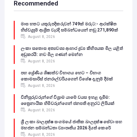
Recommended
මාස හතට යතුරුපදිකරුවන් 749ක් මරුට:- ආරක්ෂිත
හිස්වැසුම් ආශ්‍රිත වැරදි සම්බන්ධයෙන් නඩු 271,890ක්
August 8, 2026
ලංකා සතොස අත්‍යවශ්‍ය ආහාර ද්‍රව්‍ය කිහිපයක මිල යළිත්
අඩුකරයි: නව මිල ගණන් මෙන්න
August 8, 2026
පහ ශ්‍රේණිය ශිෂ්‍යත්ව විභාගය හෙට – විභාග
කොමසාරිස් ජනරාල්වරියගෙන් විශේෂ දැනුම් දීමක්
August 8, 2026
විනිසුරුවරුන්ගේ විශ්‍රාම යාමේ වයස ඉහළ දැමීම:
ත්‍රෛනායික හිමිවරුන්ගෙන් ජනපති අනුරට ලිපියක්
August 8, 2026
ශ්‍රී ලංකා බාලදක්ෂ සංගමයේ ජාතික බාලදක්ෂ සේවා සහ
මහජන සම්බන්ධතා ව්‍යාපෘතිය 2026 දියත් කෙරේ
August 8, 2026