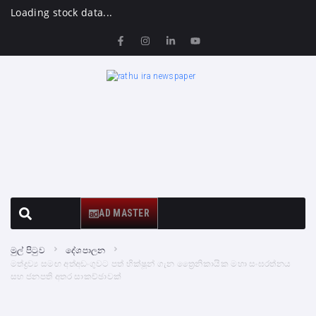
Loading stock data...
AD MASTER
මුල් පිටුව
දේශපාලන
මත්ද්‍රව්‍ය සමඟ අත්අඩංගුවට පත් භික්ෂූන් ගැන ත්‍රෛනිකායික මහා සංඝරත්නය
සහ ජනපති අතර සාකච්ඡාවක්