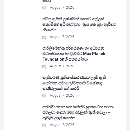
කරයි
August 7, 2026
හිටපු ඇමති ලක්ෂ්මන් යාපාට අල්ලස්
කොමිෂම අධි චෝදනා: ඇප මත මුදා හැරීමට
නියෝග
August 7, 2026
පාර්ලිමේන්තු පර්යේෂණ හා අධ්‍යයන
මධ්‍යස්ථානය පිහිටුවීමට Max Planck
Foundationහි සහයෝගය
August 7, 2026
මැතිවරණ ප්‍රතිසංස්කරණයට ලැබී ඇති
යෝජනා සමාලෝචනයට විශේෂඥ
මණ්ඩලයක් පත් කරයි
August 7, 2026
සත්ත්ව පනත සහ සත්ත්ව සුභසාධන පනත
පටලවා ගෙන මහා අවුලක් ඇති වෙලා –
ඇමැති ලාල් කාන්ත
August 6, 2026