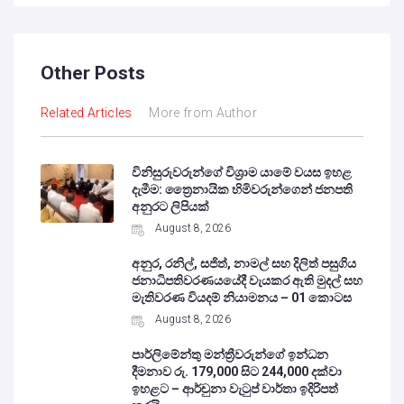
Other Posts
Related Articles
More from Author
විනිසුරුවරුන්ගේ විශ්‍රාම යාමේ වයස ඉහළ
දැමීම: ත්‍රෛනායික හිමිවරුන්ගෙන් ජනපති
අනුරට ලිපියක්
August 8, 2026
අනුර, රනිල්, සජිත්, නාමල් සහ දිලිත් පසුගිය
ජනාධිපතිවරණයයේදී වැයකර ඇති මුදල් සහ
මැතිවරණ වියදම් නියාමනය – 01 කොටස
August 8, 2026
පාර්ලිමේන්තු මන්ත්‍රීවරුන්ගේ ඉන්ධන
දීමනාව රු. 179,000 සිට 244,000 දක්වා
ඉහළට – ආර්චුනා වැටුප් වාර්තා ඉදිරිපත්