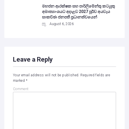
මහජන ආරක්ෂක සහ පාර්ලිමේන්තු කටයුතු
අමාත්‍යාංශයට අදාළව 2027 පූර්ව අයවැය
සාකච්ඡා ජනපති ප්‍රධානත්වයෙන්
August 6, 2026
Leave a Reply
Your email address will not be published.
Required fields are
marked
*
Comment