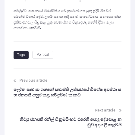
සම්බුද්ධ ශාසනයේ චිරස්ථිතිය වෙනුවෙන් ගත යුතු ඉදිරි පියවර
මෙන්ම විහාර දේවාලගම් පනත ආදී පනත් සංශෝධනය සහ නෛතික
ප්‍රතිපාදනවල සිදු කළ යුතු වෙනස්කම් පිළිබඳවද මෙහිදී දීර්ඝ ලෙස
සාකච්ඡා කෙරිණි.
Political
Tags
Previous article
ලෝක සාම පා ගමනේ සමාප්ති උත්සවයේ විශේෂ අවස්ථා ස
හ ජනපති අනුර කළ සම්පූර්ණ කතාව
Next article
හිටපු ජනපති රනිල් වික්‍රමසිංහට එරෙහි පොදු දේපොළ න
ඩුව අද යළි කැඳවයි