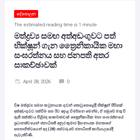
දේශපාලන
The estimated reading time is 1 minute
මත්ද්‍රව්‍ය සමඟ අත්අඩංගුවට පත්
භික්ෂූන් ගැන ත්‍රෛනිකායික මහා
සංඝරත්නය සහ ජනපති අතර
සාකච්ඡාවක්
April 28, 2026
0
විෂ මත්ද්‍රව්‍ය සමඟ කටුනායක ගුවන් තොටුපොළේදී භික්ෂුන් පිරිසක්
අත්අඩංගුවට පත්වීම සහ ඊට අදාළ විමර්ශන මෙන්ම, ඒ හමුවේ මතු වී
ඇති තත්ත්වය පිළිබඳ සාකච්ඡාවක් ත්‍රෛනිකායික මහා සංඝරත්නයේ
ප්‍රධානත්වයෙන් ජනාධිපති අනුර කුමාර දිසානායක මහතාගේ
සහභාගිත්වයෙන් අද (28) පස්වරුවේ ජනාධිපති කාර්යාලයේදී
පැවැත්විණි.