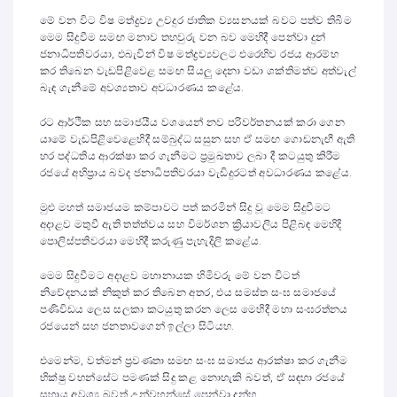
මේ වන විට විෂ මත්ද්‍රව්‍ය උවදුර ජාතික ව්‍යසනයක් බවට පත්ව තිබීම
මෙම සිදුවීම සමඟ මනාව තහවුරු වන බව මෙහිදී පෙන්වා දුන්
ජනාධිපතිවරයා, එබැවින් විෂ මත්ද්‍රව්‍යවලට එරෙහිව රජය ආරම්භ
කර තිබෙන වැඩපිළිවෙළ සමඟ සියලු දෙනා වඩා ශක්තිමත්ව අත්වැල්
බැඳ ගැනීමේ අවශ්‍යතාව අවධාරණය කළේය.
රට ආර්ථික සහ සමාජයීය වශයෙන් නව පරිවර්තනයක් කරා ගෙන
යාමේ වැඩපිළිවෙළෙහිදී සම්බුද්ධ සසුන සහ ඒ සමඟ ගොඩනැඟී ඇති
හර පද්ධතිය ආරක්ෂා කර ගැනීමට ප්‍රමුඛතාව ලබා දී කටයුතු කිරීම
රජයේ අභිප්‍රාය බවද ජනාධිපතිවරයා වැඩිදුරටත් අවධාරණය කළේය.
මුළු මහත් සමාජයම කම්පාවට පත් කරමින් සිදු වූ මෙම සිදුවීමට
අදාළව මතුවී ඇති තත්ත්වය සහ විමර්ශන ක්‍රියාවලිය පිළිබඳ මෙහිදි
පොලිස්පතිවරයා මෙහිදී කරුණු පැහැදිලි කළේය.
මෙම සිදුවීමට අදාළව මහානායක හිමිවරු මේ වන විටත්
නිවේදනයක් නිකුත් කර තිබෙන අතර, එය සමස්ත සංඝ සමාජයේ
පණිවිඩය ලෙස සලකා කටයුතු කරන ලෙස මෙහිදී මහා සංඝරත්නය
රජයෙන් සහ ජනතාවගෙන් ඉල්ලා සිටියහ.
එමෙන්ම, වත්මන් ප්‍රවණතා සමඟ සංඝ සමාජය ආරක්ෂා කර ගැනීම
භික්ෂු වහන්සේට පමණක් සිදු කළ නොහැකි බවත්, ඒ සඳහා රජයේ
සහාය අවශ්‍ය බවත් උන්වහන්සේ පෙන්වා දුන්හ.