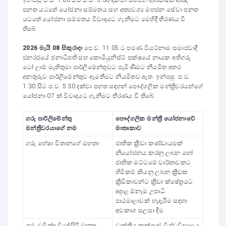
ඉන්පසු ප.ව. 1.00 සිට ප.ව. 5.30 දක්වා මහජන ආරක්ෂක ආඥා
පනත යටතේ යෝජනා සම්මතය සහ අත්‍යවශ්‍ය මහජන සේවා පනත
යටතේ යෝජනා සම්මතය විවාදයට ගැනීමට මෙහිදී තීරණය වී
තිබේ.
2026 මැයි 08 සිකුරාදා
පෙ.ව. 11.05 ට පමණ වියට්නාම සමාජවාදී
ජනරජයේ ජනාධිපති සහ කොමියුනිස්ට් පක්ෂයේ නායක අතිගරු
ටෝ ලාම් මැතිතුමා පාර්ලිමේන්තුවට පැමිණීමට නියමිත අතර
අනතුරුව පාර්ලිමේන්තුව ඇමතීමට නියමිතව ඇත. ඉන්පසු ප.ව.
1.30 සිට ප.ව. 5.30 දක්වා පහත සඳහන් පෞද්ගලික මන්ත්‍රීවරයන්ගේ
යෝජනා 07 ක් විවාදයට ගැනීමට තීරණය වී තිබේ.
ගරු පාර්ලිමේන්තු
පෞද්ගලික මන්ත්‍රී යෝජනාවේ
මන්ත්‍රීවරයාගේ නම
මාතෘකාව
ගරු හේෂා විතානගේ මහතා
ජාතික ක්‍රීඩා කණ්ඩායමක්
නියෝජනය කරනු ලබන හෝ
ජාතික මට්ටමේ වාර්තාවකට
හිමිකම් කියනු ලබන ක්‍රීඩක
ක්‍රීඩිකාවන්ට ක්‍රීඩා ක්ෂේත්‍රයට
අදාළ ඕනෑම උපාධි
පාඨමාලාවක් හැදෑරීම සඳහා
අවකාශ සලසා දීම.
ගරු චමින්ද විජේසිරි මහතා
වෘත්තීය තාක්ෂණ විශ්වවිද්‍යාලය