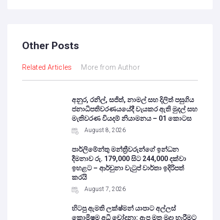
Other Posts
Related Articles
More from Author
අනුර, රනිල්, සජිත්, නාමල් සහ දිලිත් පසුගිය
ජනාධිපතිවරණයයේදී වැයකර ඇති මුදල් සහ
මැතිවරණ වියදම් නියාමනය – 01 කොටස
August 8, 2026
පාර්ලිමේන්තු මන්ත්‍රීවරුන්ගේ ඉන්ධන
දීමනාව රු. 179,000 සිට 244,000 දක්වා
ඉහළට – ආර්චුනා වැටුප් වාර්තා ඉදිරිපත්
කරයි
August 7, 2026
හිටපු ඇමති ලක්ෂ්මන් යාපාට අල්ලස්
කොමිෂම අධි චෝදනා: ඇප මත මුදා හැරීමට