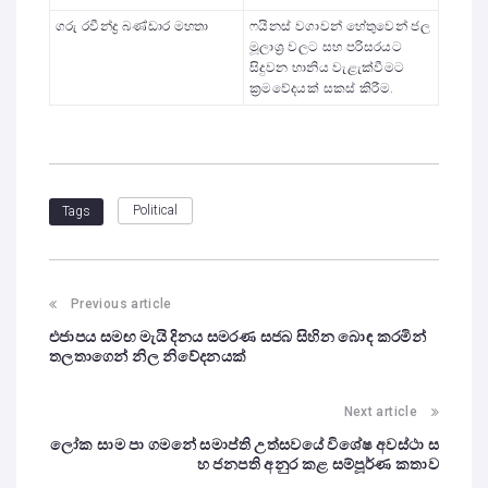
ගරු රවීන්ද්‍ර බණ්ඩාර මහතා
ෆයිනස් වගාවන් හේතුවෙන් ජල
මූලාශ්‍ර වලට සහ පරිසරයට
සිදුවන හානිය වැළැක්වීමට
ක්‍රමවේදයක් සකස් කිරීම.
Political
Tags
Previous article
එජාපය සමඟ මැයි දිනය සමරණ සජබ සිහින බොඳ කරමින්
තලතාගෙන් නිල නිවේදනයක්
Next article
ලෝක සාම පා ගමනේ සමාප්ති උත්සවයේ විශේෂ අවස්ථා ස
හ ජනපති අනුර කළ සම්පූර්ණ කතාව