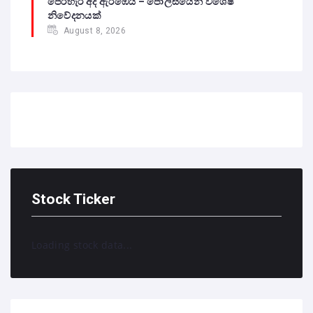
පෙරහැර අද ඇරඹෙයි – පොලිසියෙන් විශේෂ
නිවේදනයක්
August 8, 2026
Stock Ticker
Loading stock data...