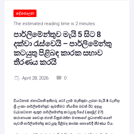
දේශපාලන
The estimated reading time is 2 minutes
පාර්ලිමේන්තුව මැයි 5 සිට 8
දක්වා රැස්වෙයි – පාර්ලිමේන්තු
කටයුතු පිළිබඳ කාරක සභාව
තීරණය කරයි
April 28, 2026
0
වියට්නාම ජනාධිපති අතිගරු ටෝ ලාම් මැතිතුමා ලබන මැයි 8 වැනිදා
ශ්‍රී ලංකා පාර්ලිමේන්තුව ඇමතීමට නියමිත බවත් ඊට අදාළ
වැඩසටහන ඇතුළු පාර්ලිමේන්තු කටයුතු ඊයේ (අප්‍රේල් 27)
කථානායක වෛද්‍ය ජගත් වික්‍රමරත්න මහතාගේ ප්‍රධානත්වයෙන්
පැවති පාර්ලිමේන්තු කටයුතු පිළිබඳ කාරක සභාවේදී තීරණය විය.