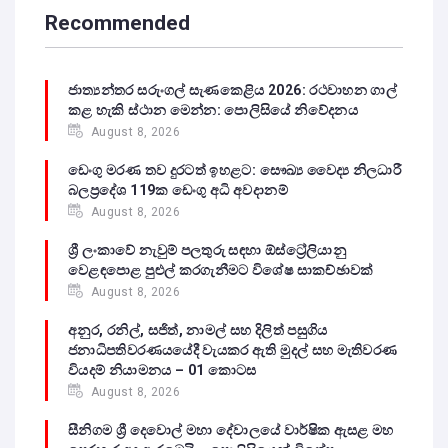
Recommended
ජාත්‍යන්තර සරුංගල් සැණකෙළිය 2026: රථවාහන ගාල්
කළ හැකි ස්ථාන මෙන්න: පොලිසියේ නිවේදනය
August 8, 2026
ඩෙංගු මරණ තව දුරටත් ඉහළට: සෞඛ්‍ය වෛද්‍ය නිලධාරී
බලප්‍රදේශ 119ක ඩෙංගු අධි අවදානම්
August 8, 2026
ශ්‍රී ලංකාවේ නැවුම් පලතුරු සඳහා ඕස්ට්‍රේලියානු
වෙළඳපොළ පුළුල් කරගැනීමට විශේෂ සාකච්ඡාවක්
August 8, 2026
අනුර, රනිල්, සජිත්, නාමල් සහ දිලිත් පසුගිය
ජනාධිපතිවරණයයේදී වැයකර ඇති මුදල් සහ මැතිවරණ
වියදම් නියාමනය – 01 කොටස
August 8, 2026
සීනිගම ශ්‍රී දෙවොල් මහා දේවාලයේ වාර්ෂික ඇසළ මහ