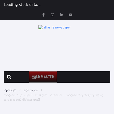
Loading stock data...
AD MASTER
මුල් පිටුව
දේශපාලන
පාර්ලිමේන්තුව මැයි 5 සිට 8 දක්වා රැස්වෙයි – පාර්ලිමේන්තු කටයුතු පිළිබඳ
කාරක සභාව තීරණය කරයි