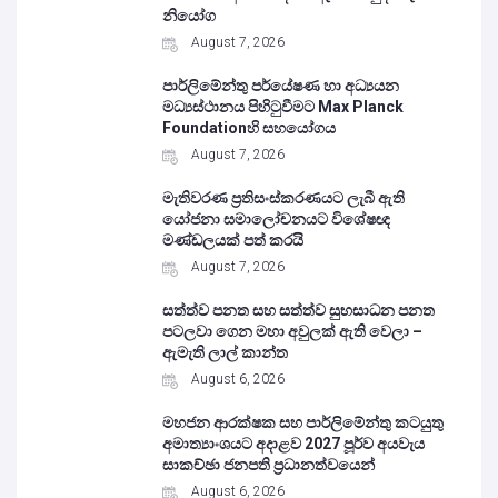
නියෝග
August 7, 2026
පාර්ලිමේන්තු පර්යේෂණ හා අධ්‍යයන
මධ්‍යස්ථානය පිහිටුවීමට Max Planck
Foundationහි සහයෝගය
August 7, 2026
මැතිවරණ ප්‍රතිසංස්කරණයට ලැබී ඇති
යෝජනා සමාලෝචනයට විශේෂඥ
මණ්ඩලයක් පත් කරයි
August 7, 2026
සත්ත්ව පනත සහ සත්ත්ව සුභසාධන පනත
පටලවා ගෙන මහා අවුලක් ඇති වෙලා –
ඇමැති ලාල් කාන්ත
August 6, 2026
මහජන ආරක්ෂක සහ පාර්ලිමේන්තු කටයුතු
අමාත්‍යාංශයට අදාළව 2027 පූර්ව අයවැය
සාකච්ඡා ජනපති ප්‍රධානත්වයෙන්
August 6, 2026