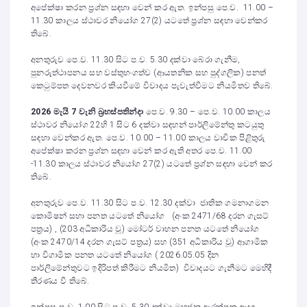
අපේක්ෂා කරන ප්‍රශ්න සඳහා වෙන් කර ඇත. ඉන්පසු පෙ.ව. 11.00 –
11.30 කාලය ස්ථාවර නියෝග 27(2) යටතේ ප්‍රශ්න සඳහා වෙන්කර
තිබේ.
අනතුරුව පෙ.ව. 11.30 සිට ප.ව. 5.30 දක්වා බේරා ගැනීම,
පුනරුත්ථාපනය සහ වස්තුභංගත්ව (ආයතනික සහ පුද්ගලික) පනත්
කෙටුම්පත දෙවනවර කියවීමේ විවාදය පැවැත්වීමට නියමිතව තිබේ.
2026 මැයි 7 වැනි බ්‍රහස්පතින්දා
පෙ.ව. 9.30 – පෙ.ව. 10.00 කාලය
ස්ථාවර නියෝග 22හි 1 සිට 6 දක්වා සඳහන් පාර්ලිමේන්තු කටයුතු
සඳහා වෙන්කර ඇත. පෙ.ව. 10.00 – 11.00 කාලය වාචික පිළිතුරු
අපේක්ෂා කරන ප්‍රශ්න සඳහා වෙන් කර ඇති අතර පෙ.ව. 11.00
-11.30 කාලය ස්ථාවර නියෝග 27(2) යටතේ ප්‍රශ්න සඳහා වෙන් කර
තිබේ.
අනතුරුව පෙ.ව. 11.30 සිට ප.ව. 12.30 දක්වා ජාතික ගමනාගමන
කොමිෂන් සභා පනත යටතේ නියෝග (අංක 2471/68 දරන ගැසට්
පත්‍රය) , (203 අධිකාරිය වූ) මෝටර් වාහන පනත යටතේ නියෝග
(අංක 2470/14 දරන ගැසට් පත්‍රය) සහ (351 අධිකාරිය වූ) ආගාමික
හා විගාමික පනත යටතේ නියෝග ( 2026.05.05 දින
පාර්ලිමේන්තුවට ඉදිරිපත් කිරීමට නියමිත) විවාදයට ගැනීමට මෙහිදී
තීරණය වී තිබේ.