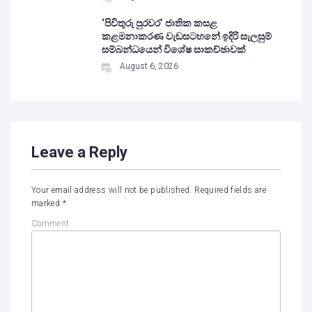
‘පිවිතුරු පුරවර’ ජාතික කසළ
කළමනාකරණ වැඩසටහනේ ඉදිරි සැලසුම්
සම්බන්ධයෙන් විශේෂ සාකච්ඡාවක්
August 6, 2026
Leave a Reply
Your email address will not be published.
Required fields are
marked
*
Comment