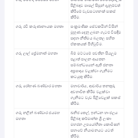
පිළිබඳව පාසල් සිසුන් දැනුම්වත්
කිරීමේ වැඩසටහනක් සකස්
කිරීම.
ගරු රවී කරුණානායක මහතා
සංක්‍රමණික සේවකයින් විසින්
මුහුණ දෙනු ලබන ගැටළු විසඳීම
සඳහා නීතිමය බලතල සහිත
ඒකකයක් පිහිටුවීම.
ගරු ලාල් ප්‍රේමනාත් මහතා
බිම් මට්ටමේ පවතින සියලුම
පළාත් පාලන ආයතන
සම්බන්ධයෙන් ඇති ජනතා
අප්‍රසාදය වළක්වා ගැනීමට
කටයුතු කිරීම.
ගරු රෝහණ බණ්ඩාර මහතා
මහාචාර්ය, ආචාර්ය තනතුරු
අවභාවිත කිරීම වළක්වා
ගැනීමට වැඩ පිළිවෙළක් සකස්
කිරීම.
ගරු නලින් බණ්ඩාර ජයමහ
ඛනිජ තෙල්, ඉන්ධන හා ජලය
මහතා
පිළිබඳ කර්මාන්ත ශ්‍රී ලංකා
මහජන උපයෝගීතා කොමිෂන්
සභාවේ නියාමනයට යටත්
කිරීම.