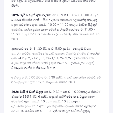
මේ අනුව පාර්ලිමේන්තුව මැයි 5 සිට 8 දක්වා රැස්වීමට නියමිතව
තිබේ.
2026 මැයි 5 වැනි අඟහරුවාදා
පෙ.ව. 9.30 – පෙ.ව. 10.00 කාලය
ස්ථාවර නියෝග 22හි 1 සිට 6 දක්වා සඳහන් පාර්ලිමේන්තු කටයුතු
සඳහා වෙන්කර ඇත. පෙ.ව. 10.00 – 11.00 කාලය වාචික පිළිතුරු
අපේක්ෂා කරන ප්‍රශ්න සඳහා වෙන් කර ඇති අතර පෙ.ව. 11.00 –
11.30 කාලය ස්ථාවර නියෝග 27(2) යටතේ ප්‍රශ්න සඳහා වෙන් කර
තිබේ.
අනතුරුව පෙ.ව. 11.30 සිට ප.ව. 5.00 දක්වා කොළඹ වරාය
නගරය ආර්ථික කොමිෂන් සභාව පනත යටතේ වූ නියමයන් හතරක් (
අංක 2471/52, 2471/53, 2471/54, 2471/55 දරන අති විශේෂ
ගැසට් පත්‍ර) සහ නියෝගයක් ( අංක 2475/28 දරන ගැසට් පත්‍රය)
විවාදයට ගැනීමට තීරණය වී ඇත.
ඉන්පසු ප.ව. 5.00 සිට ප.ව. 5.30 දක්වා සභාව කල්තබන අවස්ථාවේ
දී අසනු ලබන ප්‍රශ්න සඳහා කාලය වෙන්කර තිබේ.
2026 මැයි 6 වැනි බදාදා
පෙ.ව. 9.30 – පෙ.ව. 10.00 කාලය ස්ථාවර
නියෝග 22හි 1 සිට 6 දක්වා සඳහන් පාර්ලිමේන්තු කටයුතු සඳහා
වෙන්කර ඇත. පෙ.ව. 10.00 – පෙ.ව. 10.30 කාලය
අග්‍රාමාත්‍යතුමියගෙන් අසනු ලබන ප්‍රශ්න සඳහා වෙන්කර ඇති අතර
පෙ.ව. 10.30 සිට පෙ.ව. 11.00 දක්වා කාලය වාචික පිළිතුරු