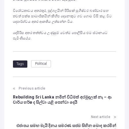
විරෝධතාවය අතරතුර, පුද්ගලයින් පිරිසක් සුගීෂ්වර බණ්ඩාර සහ
තවත් පක්ෂ සාමාජිකයින් කිහිප දෙනෙකුට ගව ගොම විසි කළ විට
දෙපාර්ශ්වය අතර ආතතිය උත්සන්න විය.
දෙපිරිස අතර තත්ත්වය උණුසුම් වෙත්ම පොලිසිය එම ස්ථානයට
පැමිණියේය.
Political
Tags
Previous article
Rebuilding Sri Lanka නමින් විධිමත් අරමුදලක් නෑ – ආ
චාර්ය හර්ෂ ද සිල්වා යළි පෙන්වා දෙයි
Next article
එජාපය සමඟ මැයි දිනය සමරණ සජබ සිහින බොඳ කරමින්