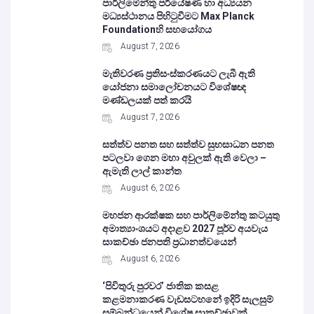
පාර්ලිමේන්තු පර්යේෂණ හා අධ්‍යයන
මධ්‍යස්ථානය පිහිටුවීමට Max Planck
Foundationහි සහයෝගය
August 7, 2026
මැතිවරණ ප්‍රතිසංස්කරණයට ලැබී ඇති
යෝජනා සමාලෝචනයට විශේෂඥ
මණ්ඩලයක් පත් කරයි
August 7, 2026
සත්ත්ව පනත සහ සත්ත්ව සුභසාධන පනත
පටලවා ගෙන මහා අවුලක් ඇති වෙලා –
ඇමැති ලාල් කාන්ත
August 6, 2026
මහජන ආරක්ෂක සහ පාර්ලිමේන්තු කටයුතු
අමාත්‍යාංශයට අදාළව 2027 පූර්ව අයවැය
සාකච්ඡා ජනපති ප්‍රධානත්වයෙන්
August 6, 2026
‘පිවිතුරු පුරවර’ ජාතික කසළ
කළමනාකරණ වැඩසටහනේ ඉදිරි සැලසුම්
සම්බන්ධයෙන් විශේෂ සාකච්ඡාවක්