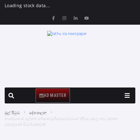
Loading stock data...
AD MASTER
මුල් පිටුව
දේශපාලන
භාණ්ඩාගාර ලේකම් හර්ෂණ සූරියප්පෙරුමගේ නිවස අසල නව ජනතා
පෙරමුණේ විරෝධතාවක්