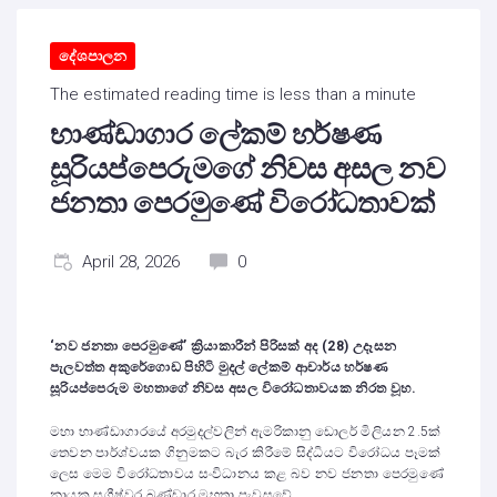
දේශපාලන
The estimated reading time is less than a minute
භාණ්ඩාගාර ලේකම් හර්ෂණ
සූරියප්පෙරුමගේ නිවස අසල නව
ජනතා පෙරමුණේ විරෝධතාවක්
April 28, 2026
0
‘නව ජනතා පෙරමුණේ’ ක්‍රියාකාරීන් පිරිසක් අද (
28)
උදෑසන
පැලවත්ත අකුරේගොඩ පිහිටි මුදල් ලේකම් ආචාර්ය හර්ෂණ
සූරියප්පෙරුම මහතාගේ නිවස අසල විරෝධතාවයක නිරත වූහ.
මහා භාණ්ඩාගාරයේ අරමුදල්වලින් ඇමරිකානු ඩොලර් මිලියන 2.5ක්
තෙවන පාර්ශ්වයක ගිනුමකට බැර කිරීමේ සිද්ධියට විරෝධය පෑමක්
ලෙස මෙම විරෝධතාවය සංවිධානය කළ බව නව ජනතා පෙරමුණේ
නායක සුගීෂ්වර බණ්ඩාර මහතා පැවසුවේ.