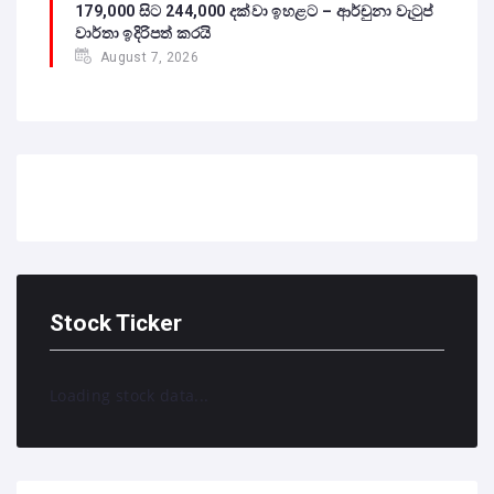
179,000 සිට 244,000 දක්වා ඉහළට – ආර්චුනා වැටුප්
වාර්තා ඉදිරිපත් කරයි
August 7, 2026
Stock Ticker
Loading stock data...