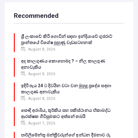
Recommended
ශ්‍රී ලංකාවේ කිරි ගොවීන් සඳහා ඉන්දියාවේ ගුජරාට්
ප්‍රාන්තයේ විශේෂ පුහුණු වැඩසටහනක්
August 8, 2026
අද කාලගුණය කොහොමද ? – නිල කාලගුණ
අනාවැකිය
August 8, 2026
ඉදිරි පැය 24 ට දිවයින වටා වන මුහුදු ප්‍රදේශ සඳහා
කාලගුණ අනාවැකිය
August 8, 2026
සෞදි අරාබිය, තුර්කිය සහ පකිස්ථානය ඒකාබද්ධ
ආරක්ෂක ගිවිසුමකට අත්සන් තබයි
August 7, 2026
පාර්ලිමේන්තු මන්ත්‍රීවරුන්ගේ ඉන්ධන දීමනාව රු.