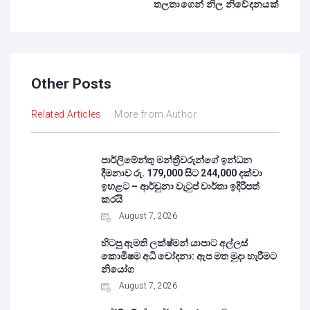
තලතාගෙන් නිල නිවේදනයක්
Other Posts
Related Articles
More from Author
පාර්ලිමේන්තු මන්ත්‍රීවරුන්ගේ ඉන්ධන
දීමනාව රු. 179,000 සිට 244,000 දක්වා
ඉහළට – ආර්චුනා වැටුප් වාර්තා ඉදිරිපත්
කරයි
August 7, 2026
හිටපු ඇමති ලක්ෂ්මන් යාපාට අල්ලස්
කොමිෂම අධි චෝදනා: ඇප මත මුදා හැරීමට
නියෝග
August 7, 2026