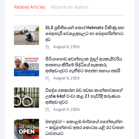
Related Articles
More from Author
SLS ප්‍රමිතියෙන් තොර Helmets විකිණූ සහ
බෙදාහැරි වෙළෙඳසැලට හා බෙදාහරින්නාට
දඩ
August 6, 2026
මීටියාගොඩ අවන්හලක මුදල් අයකැමිවරිය
ඝාතනය කිරීමේ සිද්ධියේ සැකකරු
අත්අඩංගුවට ගැනීමට මහජන සහාය පතයි
August 6, 2026
විදේශ ගතකරන බව පවසා කාන්තාවකගේ
ලක්ෂ 64ක් වංචා කළ 21 හැවිරිදි තරුණයා
අත්අඩංගුවට
August 4, 2026
මහනුවර – කොළඹ මාර්ගයේ ගනේතැන්න
– කඩුගන්නාව අතර කොටස යළි රථ වාහන
ධාවනයට