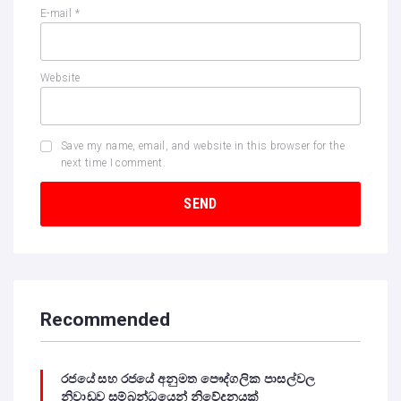
E-mail
*
Website
Save my name, email, and website in this browser for the
next time I comment.
Recommended
රජයේ සහ රජයේ අනුමත පෞද්ගලික පාසල්වල
නිවාඩුව සම්බන්ධයෙන් නිවේදනයක්