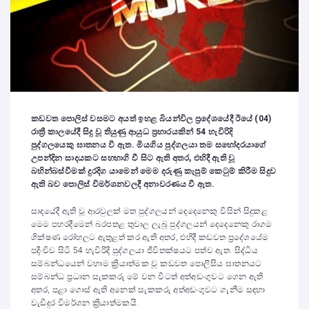
කඩවත පොලිස් වසමට අයත් ඉහළ බියන්විල ප්‍රදේශයේදී ඊයේ (04)
රාත්‍රී කාලයේදී සිදු වූ තියුණු ආයුධ ප්‍රහාරයකින් 54 හැවිරිදි
පුද්ගලයෙකු ඝාතනය වී ඇත. මියගිය පුද්ගලයා තම සහෝදරයාගේ
උපන්දින සාදයකට සහභාගි වී සිට ඇති අතර, එහිදී ඇති වූ
බහින්බස්වීමක් දුරදිග යාමෙන් මෙම දරුණු කැපුම් කෙටුම් කිරීම සිදුව
ඇති බව පොලිස් විමර්ශනවලදී අනාවරණය වී ඇත.
සාදයේදී ඇති වූ ආරවුලක් මත පුද්ගලයන් දෙදෙනෙකු විසින් සිදුකළ
මෙම පහරදීමෙන් බරපතළ තුවාල ලැබූ පුද්ගලයන් දෙදෙනෙකු රාගම
ශික්ෂණ රෝහලට ඇතුළත් කර ඇති අතර, එහිදී කඩවත ප්‍රදේශයේම
පදිංචිව සිටි 54 හැවිරිදි පුද්ගලයා ජීවිතක්ෂයට පත්ව ඇත. සිද්ධිය
සම්බන්ධයෙන් වහාම ක්‍රියාත්මක වූ කඩවත පොලිසිය ඝාතනයට
සම්බන්ධ ප්‍රධාන සැකකරු මේ වන විටත් අත්අඩංගුවට ගෙන ඇති
අතර, පළා ගොස් ඇති අනෙක් සැකකරු අත්අඩංගුවට ගැනීම සඳහා
වැඩිදුර විමර්ශන ක්‍රියාත්මකයි.