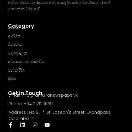
නවීන මාධ්‍ය ලෝකයට නව සංකල්ප සමග විශේෂාංග රැසක්
ගෙනෙන "රතු ඉර"
Category
දේශීය
ආර්ථික
විදේශීය
දේශපාලන
අධ්‍යාපන හා වෘත්තීය
ව්‍යාපාරික
ක්‍රීඩා
Get In Touch
Email: info@rathuiranewspaper.lk
Phone: +94 11 212 1959
Address : No 21, 1/1 St. Joseph's Street, Grandpass
Colombo 14