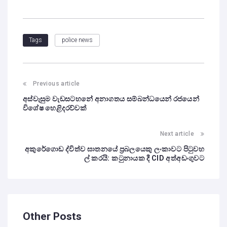
police news
Tags
Previous article
අස්වැසුම වැඩසටහනේ අනාගතය සම්බන්ධයෙන් රජයෙන්
විශේෂ හෙළිදරව්වක්
Next article
අකුරේගොඩ ද්විත්ව ඝාතනයේ ප්‍රබලයෙකු ලංකාවට පිටුවහ
ල් කරයි: කටුනායක දී CID අත්අඩංගුවට
Other Posts