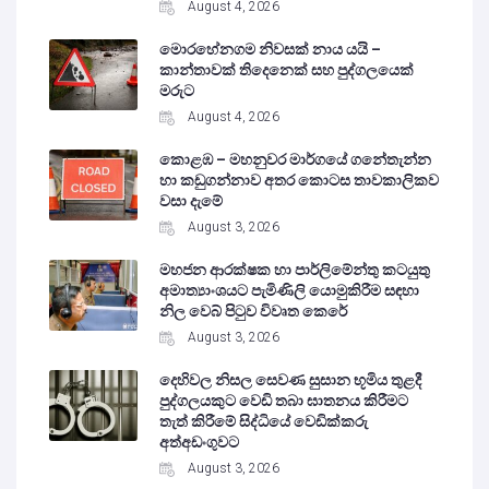
August 4, 2026
මොරහේනගම නිවසක් නාය යයි –
කාන්තාවක් තිදෙනෙක් සහ පුද්ගලයෙක්
මරුට
August 4, 2026
කොළඹ – මහනුවර මාර්ගයේ ගනේතැන්න
හා කඩුගන්නාව අතර කොටස තාවකාලිකව
වසා දැමේ
August 3, 2026
මහජන ආරක්ෂක හා පාර්ලිමේන්තු කටයුතු
අමාත්‍යාංශයට පැමිණිලි යොමුකිරීම සඳහා
නිල වෙබ් පිටුව විවෘත කෙරේ
August 3, 2026
දෙහිවල නිසල සෙවණ සුසාන භූමිය තුළදී
පුද්ගලයකුට වෙඩි තබා ඝාතනය කිරීමට
තැත් කිරීමේ සිද්ධියේ වෙඩික්කරු
අත්අඩංගුවට
August 3, 2026