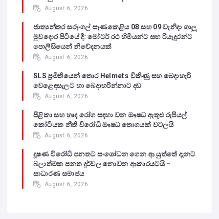
August 6, 2026
ජාත්‍යන්තර සරුංගල් සැණකෙළිය 08 සහ 09 වැනිදා ගාලු
මුවදොර පිටියේ දී: මෝටර් රථ හිමියන්ට සහ රියැදුරන්ට
පොලිසියෙන් නිවේදනයක්
August 6, 2026
SLS ප්‍රමිතියෙන් තොර Helmets විකිණූ සහ බෙදාහැරි
වෙළෙඳසැලට හා බෙදාහරින්නාට දඩ
August 6, 2026
පිළිකා සහ හෘද රෝග සඳහා වන ඖෂධ ඇතුළු රුපියල්
කෝටියක නීති විරෝධී ඖෂධ තොගයක් වටලයි
August 6, 2026
දූෂණ විරෝධි පනතට සංශෝධන ගෙන ආ යුත්තේ දැනට
බලාත්මක පනත දුර්වල නොවන ආකාරයටයි –
සාධාරණ සමාජය
August 6, 2026