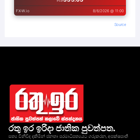
Source
රතු ඉර ඉරිදා ජාතික පුවත්පත.
සත්‍ය විනිවිද දකිමින් ජනතා පරමාධිපත්‍යයට ගරුකරන, අපක්ෂපාතී