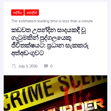
දේශීය
පොලිස්
The estimated reading time is less than a minute
කඩවත උපන්දින සාදයකදී වූ
ගැටුමකින් පුද්ගලයෙකු
ජීවිතක්ෂයට: ප්‍රධාන සැකකරු
අත්අඩංගුවට
July 5, 2026
0