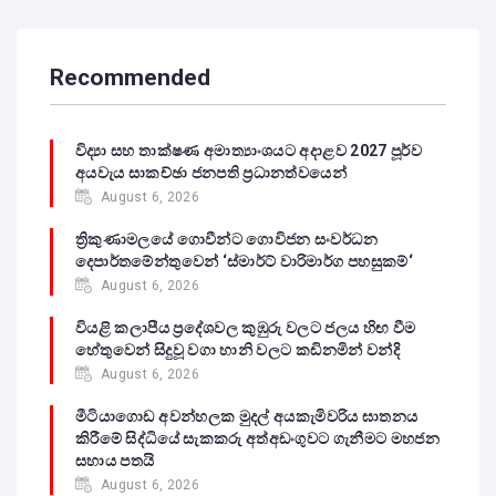
Recommended
විද්‍යා සහ තාක්ෂණ අමාත්‍යාංශයට අදාළව 2027 පූර්ව
අයවැය සාකච්ඡා ජනපති ප්‍රධානත්වයෙන්
August 6, 2026
ත්‍රිකුණාමලයේ ගොවීන්ට ගොවිජන සංවර්ධන
දෙපාර්තමේන්තුවෙන් ‘ස්මාර්ට් වාරිමාර්ග පහසුකම්‘
August 6, 2026
වියළි කලාපීය ප්‍රදේශවල කුඹුරු වලට ජලය හිඟ වීම
හේතුවෙන් සිදුවූ වගා හානි වලට කඩිනමින් වන්දි
August 6, 2026
මීටියාගොඩ අවන්හලක මුදල් අයකැමිවරිය ඝාතනය
කිරීමේ සිද්ධියේ සැකකරු අත්අඩංගුවට ගැනීමට මහජන
සහාය පතයි
August 6, 2026