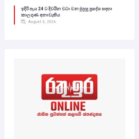
ඉදිරි පැය 24 ට දිවයින වටා වන මුහුදු ප්‍රදේශ සඳහා
කාලගුණ අනාවැකිය
August 6, 2026