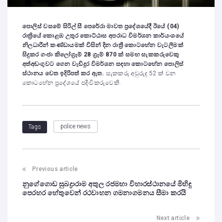
පොලිස් වසමේ සිරිල් සී පෙරේරා මාවත ප්‍රදේශයේදී ඊයේ (04)
රාත්‍රියේ කොළඹ උතුර කොට්ඨාස අපරාධ විමර්ශන කාර්යංශයේ
නිලධාරීන් කණ්ඩායමක් විසින් දින රාත්‍රී කොටහේන වැටලීමක්
සිදුකර ගංජා කිලෝග්‍රෑම් 28 ග්‍රෑම් 870 ක් සමඟ සැකකරුවෙකු
අත්අඩංගුවට ගෙන වැඩිදුර විමර්ශන සඳහා කොටහේන පොලිස්
ස්ථානය වෙත ඉදිරිපත් කර ඇත.
සැකකරු අවුරුදු 52 ක් වන
කොටහේන ප්‍රදේශයේ පදිංචිකරුවෙකි.
police news
Tags
Previous article
නුගේගොඩ සුබද්‍රාරාම අතුල රජමහා විහාරස්ථානයේ මිහිඳු
පෙරහර හේතුවෙන් රථවාහන ගමනාගමනය සීමා කරයි
Next article