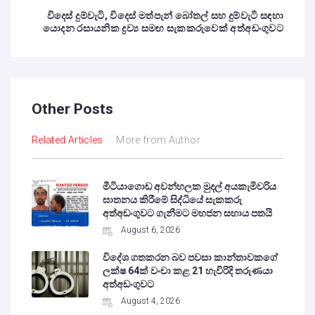
විදෙස් දුම්වැටි, විදෙස් මත්පැන් බෝතල් සහ දුම්වැටි සඳහා
යොදන රසායනික ද්‍රව්‍ය සමඟ සැකකරුවෙක් අත්අඩංගුවට
Other Posts
Related Articles
More from Author
මීටියාගොඩ අවන්හලක මුදල් අයකැමිවරිය
ඝාතනය කිරීමේ සිද්ධියේ සැකකරු
අත්අඩංගුවට ගැනීමට මහජන සහාය පතයි
August 6, 2026
විදේශ ගතකරන බව පවසා කාන්තාවකගේ
ලක්ෂ 64ක් වංචා කළ 21 හැවිරිදි තරුණයා
අත්අඩංගුවට
August 4, 2026