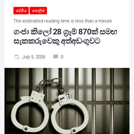
දේශීය
පොලිස්
The estimated reading time is less than a minute
ගංජා කිලෝ 28 ග්‍රෑම් 870ක් සමඟ
සැකකරුවෙකු අත්අඩංගුවට
July 5, 2026
0