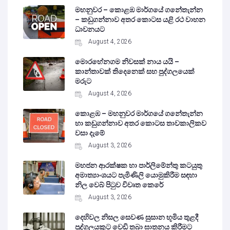
මහනුවර – කොළඹ මාර්ගයේ ගනේතැන්න
– කඩුගන්නාව අතර කොටස යළි රථ වාහන
ධාවනයට
August 4, 2026
මොරහේනගම නිවසක් නාය යයි –
කාන්තාවක් තිදෙනෙක් සහ පුද්ගලයෙක්
මරුට
August 4, 2026
කොළඹ – මහනුවර මාර්ගයේ ගනේතැන්න
හා කඩුගන්නාව අතර කොටස තාවකාලිකව
වසා දැමේ
August 3, 2026
මහජන ආරක්ෂක හා පාර්ලිමේන්තු කටයුතු
අමාත්‍යාංශයට පැමිණිලි යොමුකිරීම සඳහා
නිල වෙබ් පිටුව විවෘත කෙරේ
August 3, 2026
දෙහිවල නිසල සෙවණ සුසාන භූමිය තුළදී
පුද්ගලයකුට වෙඩි තබා ඝාතනය කිරීමට