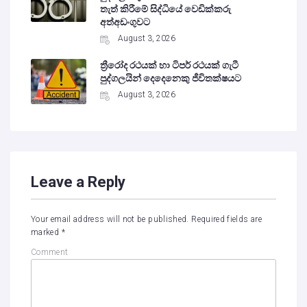
තැත් කිරීමේ සිද්ධියේ වෙඩික්කරු
අත්අඩංගුවට
August 3, 2026
ත්‍රීරෝද රථයක් හා ටිපර් රථයක් ගැටී
පුද්ගලයින් දෙදෙනෙකු ජීවිතක්ෂයට
August 3, 2026
Leave a Reply
Your email address will not be published.
Required fields are
marked
*
Comment