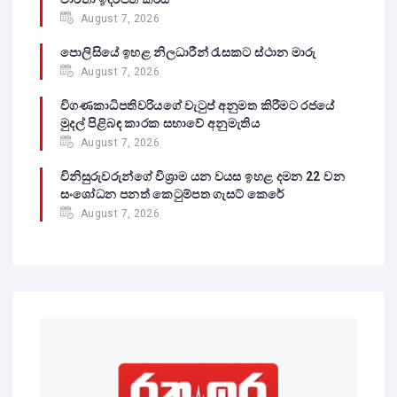
August 7, 2026
පොලිසියේ ඉහළ නිලධාරීන් රැසකට ස්ථාන මාරු
August 7, 2026
විගණකාධිපතිවරියගේ වැටුප් අනුමත කිරීමට රජයේ
මුදල් පිළිබඳ කාරක සභාවේ අනුමැතිය
August 7, 2026
විනිසුරුවරුන්ගේ විශ්‍රාම යන වයස ඉහළ දමන 22 වන
සංශෝධන පනත් කෙටුම්පත ගැසට් කෙරේ
August 7, 2026