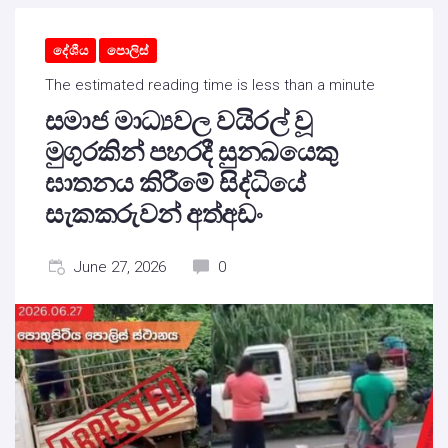
දේශීය
පොලිස්
The estimated reading time is less than a minute
සමාජ මාධ්‍යවල වයිරල් වූ
මුගුරකින් පහරදී සුනඛයෙකු
ඝාතනය කිරීමේ සිද්ධියේ
සැකකරුවන් අත්අඩං
June 27, 2026
0