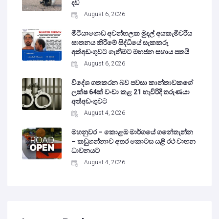
දඩ
August 6, 2026
මීටියාගොඩ අවන්හලක මුදල් අයකැමිවරිය
ඝාතනය කිරීමේ සිද්ධියේ සැකකරු
අත්අඩංගුවට ගැනීමට මහජන සහාය පතයි
August 6, 2026
විදේශ ගතකරන බව පවසා කාන්තාවකගේ
ලක්ෂ 64ක් වංචා කළ 21 හැවිරිදි තරුණයා
අත්අඩංගුවට
August 4, 2026
මහනුවර – කොළඹ මාර්ගයේ ගනේතැන්න
– කඩුගන්නාව අතර කොටස යළි රථ වාහන
ධාවනයට
August 4, 2026