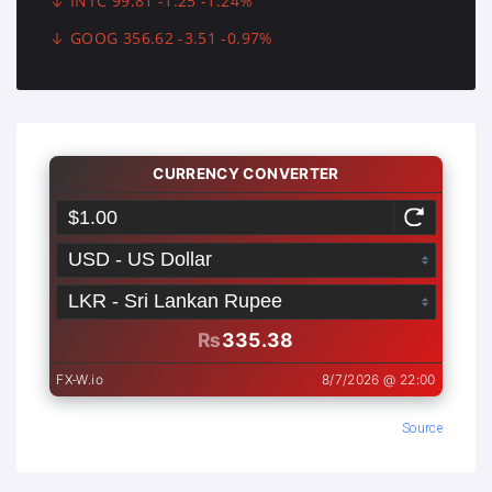
INTC 99.81 -1.25 -1.24%
GOOG 356.62 -3.51 -0.97%
Source