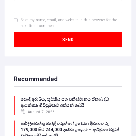
Save my name, email, and website in this browser for the
next time I comment.
Recommended
සෞදි අරාබිය, තුර්කිය සහ පකිස්ථානය ඒකාබද්ධ
ආරක්ෂක ගිවිසුමකට අත්සන් තබයි
August 7, 2026
පාර්ලිමේන්තු මන්ත්‍රීවරුන්ගේ ඉන්ධන දීමනාව රු.
179,000 සිට 244,000 දක්වා ඉහළට – ආර්චුනා වැටුප්
වාර්තා ඉදිරිපත් කරයි