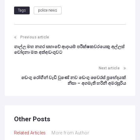
police news
Tags
Previous article
ගාල්ල මහ නගර සභාවේ ආදායම් පරීක්ෂකවරයෙකු අල්ලස්
චෝදනා මත අත්අඩංගුවට
Next article
ඩෙංගු රෝගීන් වැඩි වුණේ නව ඩෙංගු වෛරස් ප්‍රභේදයක්
නිසා – අගමැති හරිනි අමරසූරිය
Other Posts
Related Articles
More from Author