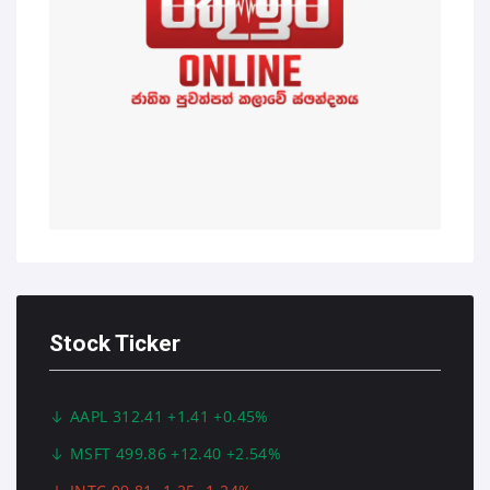
Stock Ticker
AAPL 312.41 +1.41 +0.45%
MSFT 499.86 +12.40 +2.54%