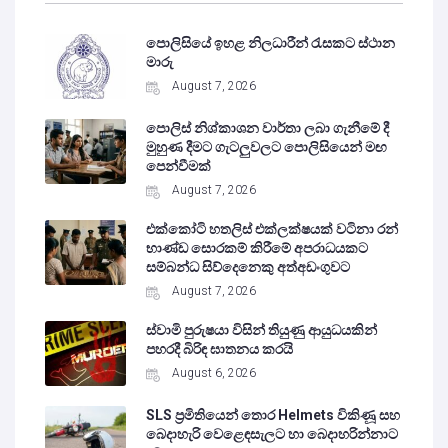
පොලිසියේ ඉහළ නිලධාරීන් රැසකට ස්ථාන
මාරු
August 7, 2026
පොලිස් නිශ්කාශන වාර්තා ලබා ගැනීමේ දී
මුහුණ දීමට ගැටලුවලට පොලිසියෙන් මඟ
පෙන්වීමක්
August 7, 2026
එක්කෝටි හතලිස් එක්ලක්ෂයක් වටිනා රන්
භාණ්ඩ සොරකම් කිරීමේ අපරාධයකට
සම්බන්ධ සිව්දෙනෙකු අත්අඩංගුවට
August 7, 2026
ස්වාමි පුරුෂයා විසින් තියුණු ආයුධයකින්
පහරදී බිරිඳ ඝාතනය කරයි
August 6, 2026
SLS ප්‍රමිතියෙන් තොර Helmets විකිණූ සහ
බෙදාහැරි වෙළෙඳසැලට හා බෙදාහරින්නාට