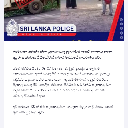
මාර්ගයක ගමන්ගන්නා සුනඛයෙකු මුගරකින් පහරදී ඝාතනය කරන
අයුරු දැක්වෙන වීඩියෝවක් සමාජ මාධ්‍යයේ සංසරණය වේ.
මෙම සිද්ධිය 2025.08.07 වන දින වාද්දූව ප්‍රාදේශීය ලේකම්
කොට්ඨාසයට අයත් පොතුපිටිය නම් ප්‍රදේශයේ සතොස වෙළඳසැල
ඉදිරිපිට සිදුකළ සත්ව ඝාතනයකි. ලද පැමිණිල්ලක් අනුව විමර්ශන
සිදුකළ පොතුපිටි පොලිස් ස්ථානය සිද්ධියට සම්බන්ධ සැකකරුවන්
දෙදෙනෙකු 2026.06.25 වන දින අත්අඩංගුවට ගෙන අධිකරණය
වෙත ඉදිරිපත්කර ඇත.
අධිකරණය විසින් එම සැකකරුවන් දෙදෙනා මීළග නඩු වාරය තෙක්
ඇප මත මුදාහැර ඇත.