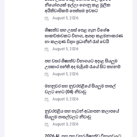
නියෝගයක් ඉල්ලා ගොනු කළ මූලික
අයිතිවාසිකම් පෙත්සම ඉවතට
August 5, 2026
ශිෂ්‍යත්ව සහ උසස් පෙළ ගැන විශේෂ
සාකච්ඡාවකට විභාග, ආපදා කළමනාකරණ
හා කලගුණ විද්‍යා ප්‍රධානීන් රැස් වෙයි
August 5, 2026
පහ වසර ශිෂ්‍යත්ව විභාගයට අදාළ සියලුම
උපකාර පන්ති අද මැදියම් රැයේ සිට තහනම්
August 5, 2026
මහනුවර සහ නුවරඑළියේ සියලුම පාසල්
වලට හෙට (04) නිවාඩු
August 3, 2026
නුවරඑළිය සහ හැටන් අධ්‍යාපන කලාපයේ
සියලුම පාසල්වලට නිවාඩු
August 3, 2026
2026 AL සහ පහ වසර ශිෂ්‍යත්ව විභාගවලට