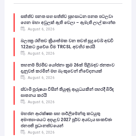
සත්ත්ව පනත සහ සත්ත්ව සුභසාධන පනත පටලවා
ගෙන මහා අවුලක් ඇති වෙලා – ඇමැති ලාල් කාන්ත
August 6, 2026
බලපත්‍ර රහිතව ක්‍රියාත්මක වන තවත් සූදු වෙබ් අඩවි
122කට ප්‍රවේශ වීම TRCSL අවහිර කරයි
August 6, 2026
තහනම් පිරමීඩ යෝජනා ක්‍රම 26ක් පිළිබඳව ජනතාව
දැනුවත් කරමින් මහ බැංකුවෙන් නිවේදනයක්
August 6, 2026
ස්වාමි පුරුෂයා විසින් තියුණු ආයුධයකින් පහරදී බිරිඳ
ඝාතනය කරයි
August 6, 2026
මහජන ආරක්ෂක සහ පාර්ලිමේන්තු කටයුතු
අමාත්‍යාංශයට අදාළව 2027 පූර්ව අයවැය සාකච්ඡා
ජනපති ප්‍රධානත්වයෙන්
August 6, 2026