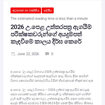
අධ්‍යාපන හා වෘත්තීය
දේශීය
The estimated reading time is less than a minute
2026 උ.පෙළ උත්තරපත්‍ර ඇගයීම්
පරීක්ෂකවරුන්ගේ අයදුම්පත්
කැඳවීමේ කාලය දීර්ඝ කෙරේ
June 22, 2026
0
අ.පො.ස. (උ.පෙළ) විභාගය 2026 උත්තරපත්‍ර ඇගයීම්
පරීක්ෂකවරුන්ගේ අයදුම්පත් කැඳවීමේ කාල සීමාව දීර්ඝ කරමින්
විභාග කොමසාරිස් ජනරාල්වරිය විසින් නිවේදනයක් නිකුත් කර ඇත.
අ.පො.ස. (උ. පෙළ) විභාගය – 2026 උත්තර පත්‍ර ඇගයීම් කටයුතු
සඳහා මෙතෙක් අයදුම් කිරීමට නොහැකි වූ පරීක්ෂකවරුන් වෙතින්
ලැබී ඇති ඉල්ලීම් සලකා බලා, උත්තරපත්‍ර ඇගයීම් සඳහා මාර්ගගතව
අයදුම් කිරීමේ අවස්ථාව 2026.06.26 දින තෙක් දීර්ඝ කිරීමට තීරණය