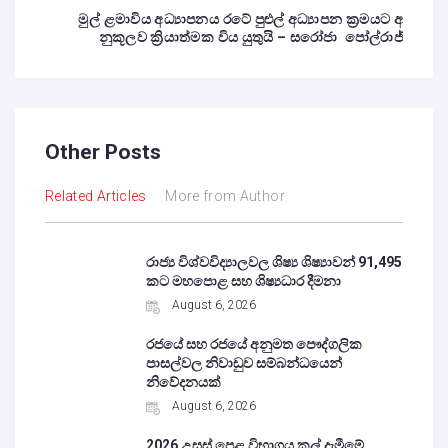
මුල් ළමාවිය අධ්‍යාපනය රටේ පුළුල් අධ්‍යාපන ක්‍රමයට අ
නුකූලව ක්‍රියාත්මක විය යුතුයි – සරෝජා පෝල්රාජ්
Other Posts
Related Articles
More from Author
රාජ්‍ය විශ්වවිද්‍යාලවල ශිෂ්‍ය ශිෂ්‍යාවන් 91,495
කට මහපොළ සහ ශිෂ්‍යධාර දීමනා
August 6, 2026
රජයේ සහ රජයේ අනුමත පෞද්ගලික
පාසල්වල නිවාඩුව සම්බන්ධයෙන්
නිවේදනයක්
August 6, 2026
2026 උසස් පෙළ විභාගය කල් දැමීමේ