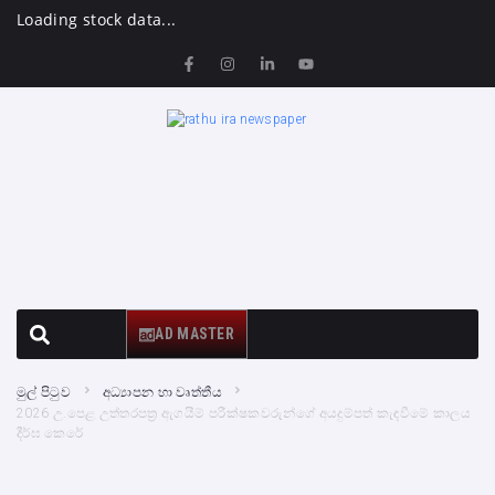
Loading stock data...
AD MASTER
මුල් පිටුව
අධ්‍යාපන හා වෘත්තීය
2026 උ.පෙළ උත්තරපත්‍ර ඇගයීම් පරීක්ෂකවරුන්ගේ අයදුම්පත් කැඳවීමේ කාලය
දීර්ඝ කෙරේ