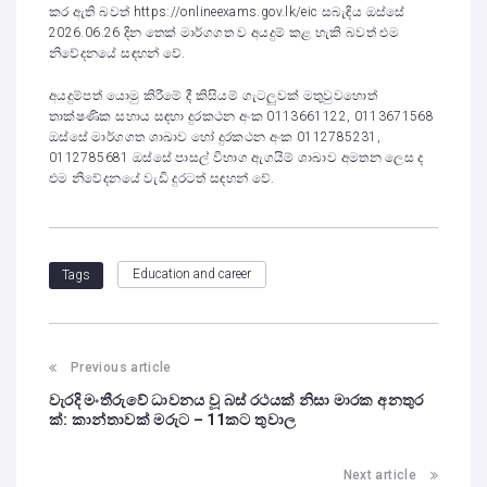
කර ඇති බවත් https://onlineexams.gov.lk/eic සබැඳිය ඔස්සේ
2026.06.26 දින තෙක් මාර්ගගත ව අයදුම් කළ හැකි බවත් එම
නිවේදනයේ සඳහන් වේ.
අයදුම්පත් යොමු කිරීමේ දී කිසියම් ගැටලුවක් මතුවුවහොත්
තාක්ෂණික සහාය සඳහා දුරකථන අංක 0113661122, 0113671568
ඔස්සේ මාර්ගගත ශාඛාව හෝ දුරකථන අංක 0112785231,
0112785681 ඔස්සේ පාසල් විභාග ඇගයිම් ශාඛාව අමතන ලෙස ද
එම නිවේදනයේ වැඩි දුරටත් සඳහන් වේ.
Education and career
Tags
Previous article
වැරදි මංතීරුවේ ධාවනය වූ බස් රථයක් නිසා මාරක අනතුර
ක්: කාන්තාවක් මරුට – 11කට තුවාල
Next article