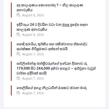
අද කාලගුණය කොහොමද ? – නිල කාලගුණ
අනාවැකිය
August 8, 2026
ඉදිරි පැය 24 ට දිවයින වටා වන මුහුදු ප්‍රදේශ සඳහා
කාලගුණ අනාවැකිය
August 8, 2026
සෞදි අරාබිය, තුර්කිය සහ පකිස්ථානය ඒකාබද්ධ
ආරක්ෂක ගිවිසුමකට අත්සන් තබයි
August 7, 2026
පාර්ලිමේන්තු මන්ත්‍රීවරුන්ගේ ඉන්ධන දීමනාව රු.
179,000 සිට 244,000 දක්වා ඉහළට – ආර්චුනා වැටුප්
වාර්තා ඉදිරිපත් කරයි
August 7, 2026
පොලිසියේ ඉහළ නිලධාරීන් රැසකට ස්ථාන මාරු
August 7, 2026