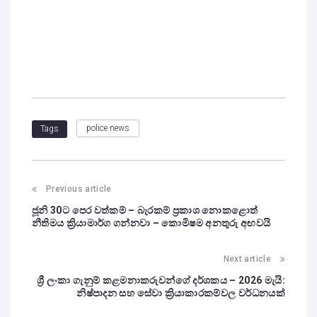
police news
Tags
Previous article
ජූනි 30ට පෙර වත්කම් – බැරකම් ප්‍රකාශ නොකළොත්
නීතිමය ක්‍රියාමාර්ග ගන්නවා – කොමිෂම අනතුරු අඟවයි
Next article
ශ්‍රී ලංකා ගැනුම් කළමනාකරුවන්ගේ දර්ශකය – 2026 මැයි:
නිෂ්පාදන සහ සේවා ක්‍රියාකාරකම්වල වර්ධනයක්