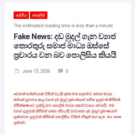
දේශීය
පොලිස්
The estimated reading time is less than a minute
Fake News: දඩ මුදල් ගැන ව්‍යාජ
තොරතුරු සමාජ මාධ්‍ය ඔස්සේ
ප්‍රචාරය වන බව පොලිසිය කියයි
June 15, 2026
0
වෙනත් පාර්ශ්වයක් විසින් වැරදි දත්ත මත පදනම්ව සමාජ මාධ්‍ය
ඔස්සේ ප්‍රචාරය කළ ව්‍යාජ දඩ මුදල් ප්‍රමාණයන් සහිත දැනුවත් කිරීමක්
නිරීක්ෂණයට ලක්වූ බව පොලිස් මාධ්‍ය කොට්ටාශය පවසයි. එම
ව්‍යාජ දැනුවත් කිරීමත් සමඟ නිවැරදි රථවාහන දඩ මුදල් ප්‍රමාණයන්
දැක්වෙන දැනුවත් කිරීමක් පොලිසිය විසින් නිකුත් කර ඇත. එය පහත
දැක්වේ.