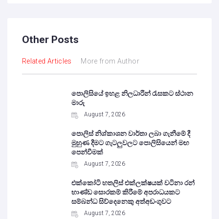
Other Posts
Related Articles
More from Author
පොලිසියේ ඉහළ නිලධාරීන් රැසකට ස්ථාන
මාරු
August 7, 2026
පොලිස් නිශ්කාශන වාර්තා ලබා ගැනීමේ දී
මුහුණ දීමට ගැටලුවලට පොලිසියෙන් මඟ
පෙන්වීමක්
August 7, 2026
එක්කෝටි හතලිස් එක්ලක්ෂයක් වටිනා රන්
භාණ්ඩ සොරකම් කිරීමේ අපරාධයකට
සම්බන්ධ සිව්දෙනෙකු අත්අඩංගුවට
August 7, 2026