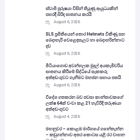
ස්වාමි පුරුෂයා විසින් තියුණු ආයුධයකින්
පහරදී බිරිඳ ඝාතනය කරයි
August 6, 2026
SLS ප්‍රමිතියෙන් තොර Helmets විකිණූ සහ
බෙදාහැරි වෙළෙඳසැලට හා බෙදාහරින්නාට
දඩ
August 6, 2026
මීටියාගොඩ අවන්හලක මුදල් අයකැමිවරිය
ඝාතනය කිරීමේ සිද්ධියේ සැකකරු
අත්අඩංගුවට ගැනීමට මහජන සහාය පතයි
August 6, 2026
විදේශ ගතකරන බව පවසා කාන්තාවකගේ
ලක්ෂ 64ක් වංචා කළ 21 හැවිරිදි තරුණයා
අත්අඩංගුවට
August 4, 2026
මහනුවර – කොළඹ මාර්ගයේ ගනේතැන්න
– කඩුගන්නාව අතර කොටස යළි රථ වාහන