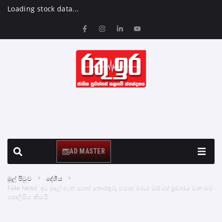
Loading stock data...
AD MASTER
මුල් පිටුව
දේශීය
Fake News: දඩ මුදල් ගැන ව්‍යාජ තොරතුරු සමාජ මාධ්‍ය ඔස්සේ ප්‍රචාරය වන බව
පොලිසිය කියයි