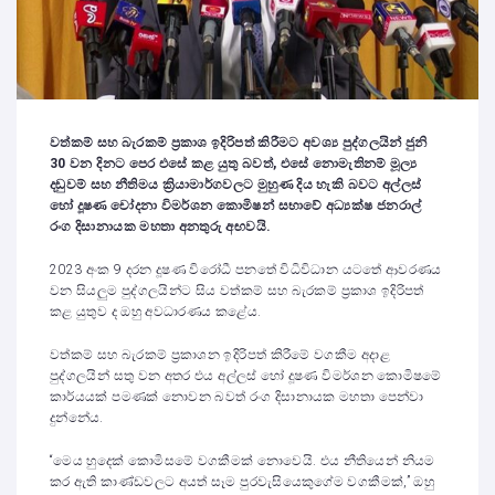
වත්කම් සහ බැරකම් ප්‍රකාශ ඉදිරිපත් කිරීමට අවශ්‍ය පුද්ගලයින් ජුනි
30 වන දිනට පෙර එසේ කළ යුතු බවත්, එසේ නොමැතිනම් මූල්‍ය
දඬුවම් සහ නීතිමය ක්‍රියාමාර්ගවලට මුහුණ දිය හැකි බවට අල්ලස්
හෝ දූෂණ චෝදනා විමර්ශන කොමිෂන් සභාවේ අධ්‍යක්ෂ ජනරාල්
රංග දිසානායක මහතා අනතුරු අඟවයි.
2023 අංක 9 දරන දූෂණ විරෝධී පනතේ විධිවිධාන යටතේ ආවරණය
වන සියලුම පුද්ගලයින්ට සිය වත්කම් සහ බැරකම් ප්‍රකාශ ඉදිරිපත්
කළ යුතුව ද ඔහු අවධාරණය කළේය.
වත්කම් සහ බැරකම් ප්‍රකාශන ඉදිරිපත් කිරීමේ වගකීම අදාළ
පුද්ගලයින් සතු වන අතර එය අල්ලස් හෝ දූෂණ විමර්ශන කොමිෂමේ
කාර්යයක් පමණක් නොවන බවත් රංග දිසානායක මහතා පෙන්වා
දුන්නේය.
“මෙය හුදෙක් කොමිසමේ වගකීමක් නොවෙයි. එය නීතියෙන් නියම
කර ඇති කාණ්ඩවලට අයත් සෑම පුරවැසියෙකුගේම වගකීමක්,” ඔහු