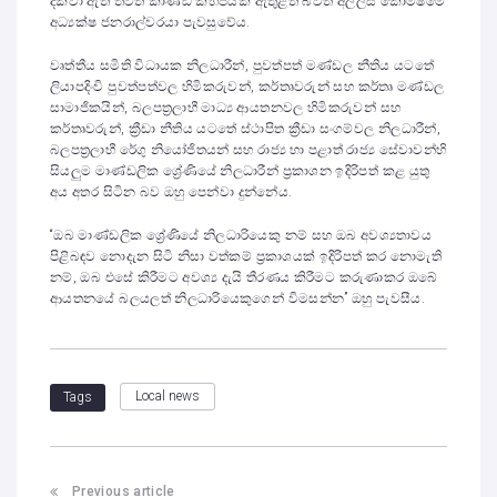
දක්වා ඇති තවත් කාණ්ඩ කිහිපයක් ඇතුළත් බවත් අල්ලස් කොමිෂමේ
අධ්‍යක්ෂ ජනරාල්වරයා පැවසුවේය.
වෘත්තීය සමිති විධායක නිලධාරීන්, පුවත්පත් මණ්ඩල නීතිය යටතේ
ලියාපදිංචි පුවත්පත්වල හිමිකරුවන්, කර්තෘවරුන් සහ කර්තෘ මණ්ඩල
සාමාජිකයින්, බලපත්‍රලාභී මාධ්‍ය ආයතනවල හිමිකරුවන් සහ
කර්තෘවරුන්, ක්‍රීඩා නීතිය යටතේ ස්ථාපිත ක්‍රීඩා සංගම්වල නිලධාරීන්,
බලපත්‍රලාභී රේගු නියෝජිතයන් සහ රාජ්‍ය හා පළාත් රාජ්‍ය සේවාවන්හි
සියලුම මාණ්ඩලික ශ්‍රේණියේ නිලධාරීන් ප්‍රකාශන ඉදිරිපත් කළ යුතු
අය අතර සිටින බව ඔහු පෙන්වා දුන්නේය.
“ඔබ මාණ්ඩලික ශ්‍රේණියේ නිලධාරියෙකු නම් සහ ඔබ අවශ්‍යතාවය
පිළිබඳව නොදැන සිටි නිසා වත්කම් ප්‍රකාශයක් ඉදිරිපත් කර නොමැති
නම්, ඔබ එසේ කිරීමට අවශ්‍ය දැයි තීරණය කිරීමට කරුණාකර ඔබේ
ආයතනයේ බලයලත් නිලධාරියෙකුගෙන් විමසන්න” ඔහු පැවසීය.
Local news
Tags
Previous article