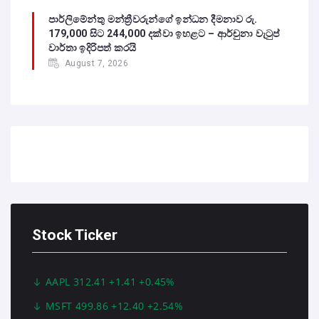
පාර්ලිමේන්තු මන්ත්‍රීවරුන්ගේ ඉන්ධන දීමනාව රු.
179,000 සිට 244,000 දක්වා ඉහළට – ආර්චුනා වැටුප්
වාර්තා ඉදිරිපත් කරයි
August 7, 2026
Stock Ticker
AAPL 312.41 +1.41 +0.45%
MSFT 499.86 +12.40 +2.54%