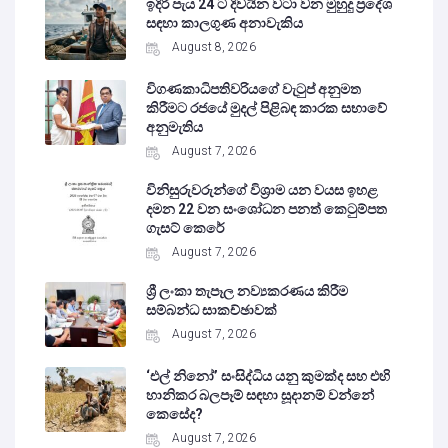
ඉදිරි පැය 24 ට දිවයින වටා වන මුහුදු ප්‍රදේශ
සඳහා කාලගුණ අනාවැකිය
August 8, 2026
විගණකාධිපතිවරියගේ වැටුප් අනුමත
කිරීමට රජයේ මුදල් පිළිබඳ කාරක සභාවේ
අනුමැතිය
August 7, 2026
විනිසුරුවරුන්ගේ විශ්‍රාම යන වයස ඉහළ
දමන 22 වන සංශෝධන පනත් කෙටුම්පත
ගැසට් කෙරේ
August 7, 2026
ශ්‍රී ලංකා තැපෑල නව්‍යකරණය කිරීම
සම්බන්ධ සාකච්ඡාවක්
August 7, 2026
‘එල් නිනෝ’ සංසිද්ධිය යනු කුමක්ද සහ එහි
හානිකර බලපෑම් සඳහා සූදානම් වන්නේ
කෙසේද?
August 7, 2026