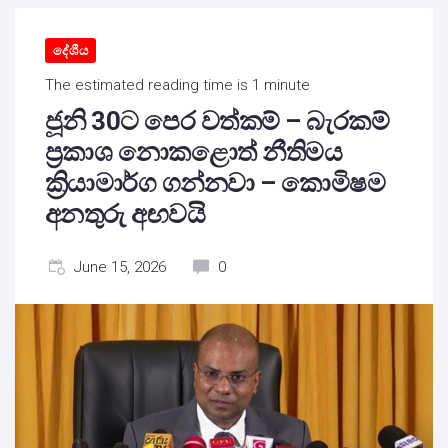
දේශීය
The estimated reading time is 1 minute
ජූනි 30ට පෙර වත්කම් – බැරකම්
ප්‍රකාශ නොකළොත් නීතිමය
ක්‍රියාමාර්ග ගන්නවා – කොමිෂම
අනතුරු අඟවයි
June 15, 2026
0