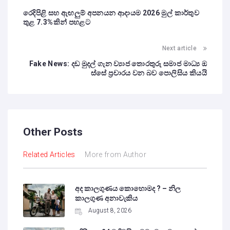
රෙදිපිළි සහ ඇඟලුම් අපනයන ආදායම 2026 මුල් කාර්තුව
තුළ 7.3%කින් පහළට
Next article
Fake News: දඩ මුදල් ගැන ව්‍යාජ තොරතුරු සමාජ මාධ්‍ය ඔ
ස්සේ ප්‍රචාරය වන බව පොලිසිය කියයි
Other Posts
Related Articles
More from Author
අද කාලගුණය කොහොමද ? – නිල
කාලගුණ අනාවැකිය
August 8, 2026