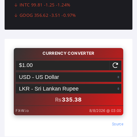
INTC 99.81 -1.25 -1.24%
GOOG 356.62 -3.51 -0.97%
Source