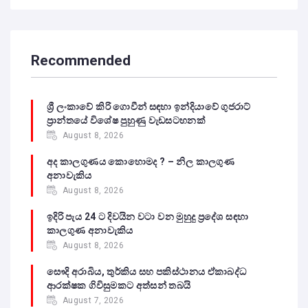
Recommended
ශ්‍රී ලංකාවේ කිරි ගොවීන් සඳහා ඉන්දියාවේ ගුජරාට්
ප්‍රාන්තයේ විශේෂ පුහුණු වැඩසටහනක්
August 8, 2026
අද කාලගුණය කොහොමද ? – නිල කාලගුණ
අනාවැකිය
August 8, 2026
ඉදිරි පැය 24 ට දිවයින වටා වන මුහුදු ප්‍රදේශ සඳහා
කාලගුණ අනාවැකිය
August 8, 2026
සෞදි අරාබිය, තුර්කිය සහ පකිස්ථානය ඒකාබද්ධ
ආරක්ෂක ගිවිසුමකට අත්සන් තබයි
August 7, 2026