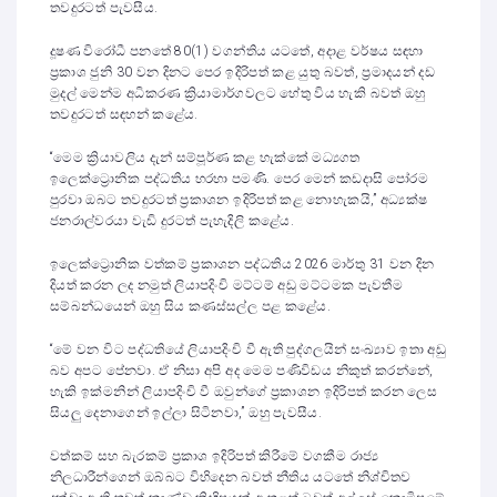
තවදුරටත් පැවසීය.
දූෂණ විරෝධී පනතේ 80(1) වගන්තිය යටතේ, අදාළ වර්ෂය සඳහා
ප්‍රකාශ ජුනි 30 වන දිනට පෙර ඉදිරිපත් කළ යුතු බවත්, ප්‍රමාදයන් දඩ
මුදල් මෙන්ම අධිකරණ ක්‍රියාමාර්ගවලට හේතු විය හැකි බවත් ඔහු
තවදුරටත් සඳහන් කළේය.
“මෙම ක්‍රියාවලිය දැන් සම්පූර්ණ කළ හැක්කේ මධ්‍යගත
ඉලෙක්ට්‍රොනික පද්ධතිය හරහා පමණි. පෙර මෙන් කඩදාසි පෝරම
පුරවා ඔබට තවදුරටත් ප්‍රකාශන ඉදිරිපත් කළ නොහැකයි,” අධ්‍යක්ෂ
ජනරාල්වරයා වැඩි දුරටත් පැහැදිලි කළේය.
ඉලෙක්ට්‍රොනික වත්කම් ප්‍රකාශන පද්ධතිය 2026 මාර්තු 31 වන දින
දියත් කරන ලද නමුත් ලියාපදිංචි මට්ටම් අඩු මට්ටමක පැවතීම
සම්බන්ධයෙන් ඔහු සිය කණස්සල්ල පළ කළේය.
“මේ වන විට පද්ධතියේ ලියාපදිංචි වී ඇති පුද්ගලයින් සංඛ්‍යාව ඉතා අඩු
බව අපට පේනවා. ඒ නිසා අපි අද මෙම පණිවිඩය නිකුත් කරන්නේ,
හැකි ඉක්මනින් ලියාපදිංචි වී ඔවුන්ගේ ප්‍රකාශන ඉදිරිපත් කරන ලෙස
සියලු දෙනාගෙන් ඉල්ලා සිටිනවා,” ඔහු පැවසීය.
වත්කම් සහ බැරකම් ප්‍රකාශ ඉදිරිපත් කිරීමේ වගකීම රාජ්‍ය
නිලධාරීන්ගෙන් ඔබ්බට විහිදෙන බවත් නීතිය යටතේ නිශ්චිතව