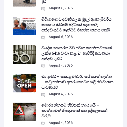
දඩ
August 6, 2026
මීටියාගොඩ අවන්හලක මුදල් අයකැමිවරිය
ඝාතනය කිරීමේ සිද්ධියේ සැකකරු
අත්අඩංගුවට ගැනීමට මහජන සහාය පතයි
August 6, 2026
විදේශ ගතකරන බව පවසා කාන්තාවකගේ
ලක්ෂ 64ක් වංචා කළ 21 හැවිරිදි තරුණයා
අත්අඩංගුවට
August 4, 2026
මහනුවර – කොළඹ මාර්ගයේ ගනේතැන්න
– කඩුගන්නාව අතර කොටස යළි රථ වාහන
ධාවනයට
August 4, 2026
මොරහේනගම නිවසක් නාය යයි –
කාන්තාවක් තිදෙනෙක් සහ පුද්ගලයෙක්
මරුට
August 4, 2026