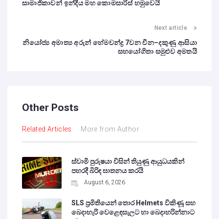
සාමාජිකාවන් ඉන්දීය මහ කොමසාරිස් හමුවෙයි
Next article
නියෝජ්‍ය අමාත්‍ය අරුන් හේමචන්ද්‍ර 7වන චීන–දකුණු ආසියා
සහයෝගිතා සමුළුව අමතයි
Other Posts
Related Articles
More from Author
ස්වාමි පුරුෂයා විසින් තියුණු ආයුධයකින්
පහරදී බිරිඳ ඝාතනය කරයි
August 6, 2026
SLS ප්‍රමිතියෙන් තොර Helmets විකිණූ සහ
බෙදාහැරි වෙළෙඳසැලට හා බෙදාහරින්නාට