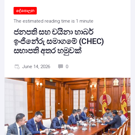
දේශපාලන
The estimated reading time is 1 minute
ජනපති සහ චයිනා හාබර්
ඉංජිනේරු සමාගමේ (CHEC)
සභාපති අතර හමුවක්
June 14, 2026
0