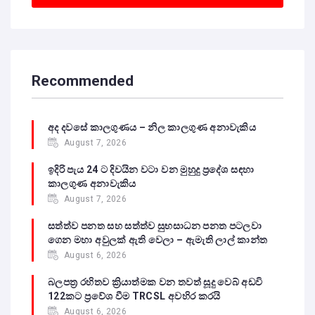
Recommended
අද දවසේ කාලගුණය – නිල කාලගුණ අනාවැකිය
August 7, 2026
ඉදිරි පැය 24 ට දිවයින වටා වන මුහුදු ප්‍රදේශ සඳහා
කාලගුණ අනාවැකිය
August 7, 2026
සත්ත්ව පනත සහ සත්ත්ව සුභසාධන පනත පටලවා
ගෙන මහා අවුලක් ඇති වෙලා – ඇමැති ලාල් කාන්ත
August 6, 2026
බලපත්‍ර රහිතව ක්‍රියාත්මක වන තවත් සූදු වෙබ් අඩවි
122කට ප්‍රවේශ වීම TRCSL අවහිර කරයි
August 6, 2026