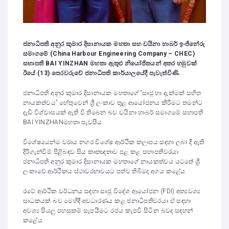
ජනාධිපති අනුර කුමාර දිසානායක මහතා සහ චයිනා හාබර් ඉංජිනේරු
සමාගමේ (China Harbour Engineering Company – CHEC)
සභාපති BAI YINZHAN මහතා ඇතුළු නියෝජිතයන් අතර හමුවක්
ඊයේ (13) පෙරවරුවේ ජනාධිපති කාර්යාලයේදී පැවැත්විණි.
ජනාධිපති අනුර කුමාර දිසානායක මහතාගේ “සෘජු හා දැක්මක් සහිත
නායකත්වය” හේතුවෙන් ශ්‍රී ලංකාව තුළ ආයෝජනය කිරීමට තමන්ට
දැඩි විශ්වාසයක් ඇති වී තිබෙන බව චයිනා හාබර් සමාගමේ සභාපති
BAI YINZHANමහතා පැවසීය.
විශේෂයෙන්ම වරාය නගර විශේෂ ආර්ථික කලාපය සඳහා ලබා දී ඇති
දිරිගැන්වීම් පිළිබඳව සිය කෘතඥතාව පළ කළ සභාපතිවරයා
ජනාධිපති අනුර කුමාර දිසානායක මහතාගේ නායකත්වය යටතේ ශ්‍රී
ලංකාවේ ආර්ථිකය ස්ථාවරභාවයට පත්ව තිබීමද අගය කළේය.
රටේ ආර්ථික වර්ධනය සඳහා සෘජු විදේශ ආයෝජන (FDI) අත්‍යවශ්‍ය
සාධකයක් බව මෙහිදී අවධාරණය කළ ජනාධිපතිවරයා ඒ සඳහා
අවශ්‍ය සියලු පහසුකම් සැපයීමට රජය කැපවී සිටින බවද සඳහන්
කළේය.