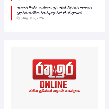
තහනම් පිරමීඩ යෝජනා ක්‍රම 26ක් පිළිබඳව ජනතාව
දැනුවත් කරමින් මහ බැංකුවෙන් නිවේදනයක්
August 6, 2026