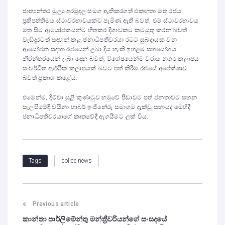
ජාත්‍යන්තර මූල්‍ය අරමුදල සමග ඇතිකරගත් එකඟතා මත රජය
ප්‍රතිපත්තිමය ස්ථාවරභාවයකට පැමිණ ඇති බවත්, එම ස්ථාවරභාවය
මත සිට ආයෝජකයන්ට හිතකර දිශාවකට කටයුතු කරන බවත්
වැඩිදුරටත් සඳහන් කළ ජනාධිපතිවරයා රටට සුබදායක වන
ආයෝජන සඳහා රජයෙන් ලබා දිය හැකි ඉහළම සහයෝගය
නිරන්තරයෙන් ලබා දෙන බවත්, විශේෂයෙන්ම වරාය නගර කලාපය
සංවර්ධිත ආර්ථික කලාපයක් බවට පත් කිරීම රජයේ අපේක්ෂාව
බවත් ප්‍රකාශ කළේය.
එමෙන්ම, දිට්වා සුළි කුණාටුව හමුවේ පීඩාවට පත් ජනතාවට සහන
සැලසීමේදී චයිනා හාබර් ඉංජිනේරු සමාගම දැක්වූ සහායද මෙහිදී
ජනාධිපතිවරයාගේ කෘතවේදී ඇගයීමට ලක් විය.
police news
Tags
Previous article
කාන්තා පාර්ලිමේන්තු මන්ත්‍රීවරියන්ගේ සංසදයේ