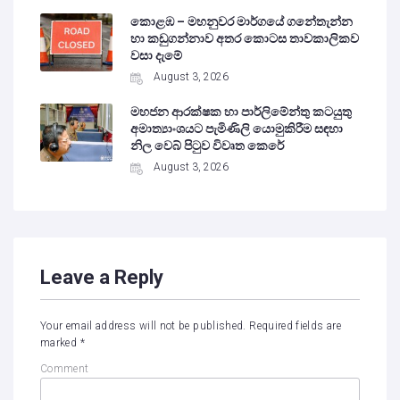
කොළඹ – මහනුවර මාර්ගයේ ගනේතැන්න
හා කඩුගන්නාව අතර කොටස තාවකාලිකව
වසා දැමේ
August 3, 2026
මහජන ආරක්ෂක හා පාර්ලිමේන්තු කටයුතු
අමාත්‍යාංශයට පැමිණිලි යොමුකිරීම සඳහා
නිල වෙබ් පිටුව විවෘත කෙරේ
August 3, 2026
Leave a Reply
Your email address will not be published.
Required fields are
marked
*
Comment