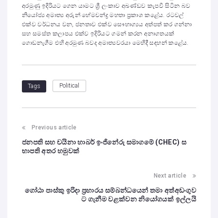
අරමුණු ඉදිරියට ගෙන යාමට ශ්‍රී ලංකාව අඛණ්ඩව කැපවී සිටින බව
නියෝජ්‍ය අමාත්‍ය අරුන් හේමචන්ද්‍ර මහතා ප්‍රකාශ කළේය. රටවල්
එක්ව වර්ධනය වන, ජනතාව එක්ව සෞභාග්‍යය අත්පත් කර ගන්නා
සහ සමස්ත කලාපය එක්ව ඉදිරියට ගමන් කරන අනාගතයක්
ගොඩනැගීම එහි අරමුණ බවද අමාත්‍යවරයා මෙහිදී සඳහන් කළේය.
Political
Tags
Previous article
ජනපති සහ චයිනා හාබර් ඉංජිනේරු සමාගමේ (CHEC) ස
භාපති අතර හමුවක්
Next article
ගෝඨා පාස්කු ඉරිදා ප්‍රහාරය සම්බන්ධයෙන් තමා අත්අඩංගුව
ට ගැනීම වළක්වන නියෝගයක් ඉල්ලයි