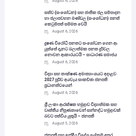
August 6, 2026
සත්ව (සංශෝධන) සහ ජාතික ජල සම්පාදන
හා ජලාපවහන මණ්ඩල (සංශෝධන) පනත්
කෙටුම්පත් සම්මත වෙයි
August 6, 2026
දූෂණ විරෝධි පනතට සංශෝධන ගෙන ආ
යුත්තේ දැනට බලාත්මක පනත දුර්වල
නොවන ආකාරයටයි – සාධාරණ සමාජය
August 6, 2026
විද්‍යා සහ තාක්ෂණ අමාත්‍යාංශයට අදාළව
2027 පූර්ව අයවැය සාකච්ඡා ජනපති
ප්‍රධානත්වයෙන්
August 6, 2026
ශ්‍රී ලංකා ආරක්ෂක හමුදාව විද්‍යාත්මක සහ
වෘත්තීය නිපුණතාවෙන් සන්නද්ධ හමුදාවක්
බවට පත්විය යුතුයි – ජනපති
August 5, 2026
ජනපති සහ ඉන්දීය විදේශ ලේකම් අතර