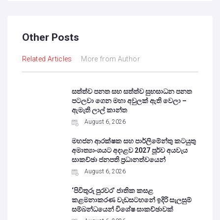
Other Posts
Related Articles
More from Author
සත්ත්ව පනත සහ සත්ත්ව සුභසාධන පනත
පටලවා ගෙන මහා අවුලක් ඇති වෙලා –
ඇමැති ලාල් කාන්ත
August 6, 2026
මහජන ආරක්ෂක සහ පාර්ලිමේන්තු කටයුතු
අමාත්‍යාංශයට අදාළව 2027 පූර්ව අයවැය
සාකච්ඡා ජනපති ප්‍රධානත්වයෙන්
August 6, 2026
‘පිවිතුරු පුරවර’ ජාතික කසළ
කළමනාකරණ වැඩසටහනේ ඉදිරි සැලසුම්
සම්බන්ධයෙන් විශේෂ සාකච්ඡාවක්