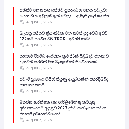
සත්ත්ව පනත සහ සත්ත්ව සුභසාධන පනත පටලවා
ගෙන මහා අවුලක් ඇති වෙලා – ඇමැති ලාල් කාන්ත
August 6, 2026
බලපත්‍ර රහිතව ක්‍රියාත්මක වන තවත් සූදු වෙබ් අඩවි
122කට ප්‍රවේශ වීම TRCSL අවහිර කරයි
August 6, 2026
තහනම් පිරමීඩ යෝජනා ක්‍රම 26ක් පිළිබඳව ජනතාව
දැනුවත් කරමින් මහ බැංකුවෙන් නිවේදනයක්
August 6, 2026
ස්වාමි පුරුෂයා විසින් තියුණු ආයුධයකින් පහරදී බිරිඳ
ඝාතනය කරයි
August 6, 2026
මහජන ආරක්ෂක සහ පාර්ලිමේන්තු කටයුතු
අමාත්‍යාංශයට අදාළව 2027 පූර්ව අයවැය සාකච්ඡා
ජනපති ප්‍රධානත්වයෙන්
August 6, 2026