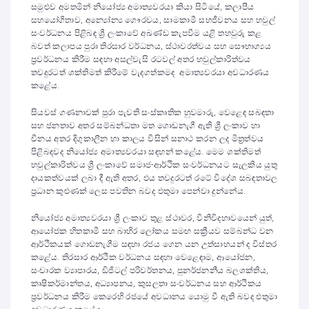
සමුළුව අමතමින් නියෝජ්‍ය අමාත්‍යවරයා කියා සිටියේ, කලාපීය
සහයෝගිතාව, අන්‍යෝන්‍ය ගෞරවය, සාමකාමී සහජීවනය සහ හවුල්
සංවර්ධනය පිළිබඳ ශ්‍රී ලංකාවේ අඛණ්ඩ කැපවීම යළි තහවුරු කළ
බවත් කලාපය පුරා තිරසාර වර්ධනය, ස්ථාවරත්වය සහ සෞභාග්‍යය
ප්‍රවර්ධනය කිරීම සඳහා අසල්වැසි රටවල් අතර හවුල්කාරිත්වය
තවදුරටත් ශක්තිමත් කිරීමේ වැදගත්කමද අමාත්‍යවරයා අවධාරණය
කළේය.
සියවස් ගණනාවක් පුරා පැවති සංස්කෘතික හුවමාරු, වෙළෙඳ සබඳතා
සහ ජනතාව අතර සම්බන්ධතා මත ගොඩනැගී ඇති ශ්‍රී ලංකාව හා
චීනය අතර දිගුකාලීන හා කාලය විසින් සනාථ කරන ලද මිත්‍රත්වය
පිළිබඳවද නියෝජ්‍ය අමාත්‍යවරයා සඳහන් කළේය. මෙම ශක්තිමත්
හවුල්කාරිත්වය ශ්‍රී ලංකාවේ සමාජ-ආර්ථික සංවර්ධනයට සැලකිය යුතු
දායකත්වයක් ලබා දී ඇති අතර, එය තවදුරටත් රටේ විදේශ සබඳතාවල
ප්‍රධාන කුළුණක් ලෙස පවතින බවද එතුමා පෙන්වා දුන්නේය.
නියෝජ්‍ය අමාත්‍යවරයා ශ්‍රී ලංකාව තුළ ස්ථාවර, විනිවිදභාවයෙන් යුත්,
ආයෝජක හිතකාමී සහ බාහිර ලෝකය සමඟ සක්‍රීයව සම්බන්ධ වන
ආර්ථිකයක් ගොඩනැගීම සඳහා රජය ගෙන යන උත්සාහයන් ද විස්තර
කළේය. තිරසාර ආර්ථික වර්ධනය සඳහා වෙළෙඳාම, ආයෝජන,
සංචාරක ව්‍යාපාරය, ඩිජිටල් පරිවර්තනය, පුනර්ජනනීය බලශක්තිය,
කෘෂිකර්මාන්තය, අධ්‍යාපනය, කුසලතා සංවර්ධනය සහ ආර්ථිකය
ප්‍රවර්ධනය කිරීම කෙරෙහි රජයේ අවධානය යොමු වී ඇති බවද එතුමා