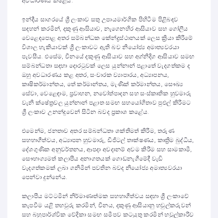
අවධාරණය කළේය.
ඉන්දීය සාගරයේ ශ්‍රී ලංකාව සතු උපායමාර්ගික පිහිටීම පිළිබඳව
සඳහන් කරමින්, දකුණු ආසියාව, නැගෙනහිර ආසියාව සහ ගෝලීය
වෙළෙඳපොළ අතර සම්බන්ධක කේන්ද්‍රස්ථානයක් ලෙස ක්‍රියා කිරීමේ
විශාල හැකියාවක් ශ්‍රී ලංකාවට ඇති බව නියෝජ්‍ය අමාත්‍යවරයා
පැවසීය. එසේම, චීනයේ දකුණු ආසියාව සහ අග්නිදිග ආසියාව සමඟ
සම්බන්ධතා සඳහා දොරටුවක් ලෙස යුන්නාන් පළාතේ වැදගත්කම ද
ඔහු අවධාරණය කළ අතර, සංචාරක ව්‍යාපාරය, අධ්‍යාපනය,
කෘෂිකර්මාන්තය, තේ කර්මාන්තය, මැණික් කර්මාන්තය, සෞඛ්‍ය
සේවා, වෙළෙඳාම, ප්‍රවාහන, නවෝත්පාදන සහ සංස්කෘතික හුවමාරු
වැනි ක්ෂේත්‍රවල යුන්නාන් පළාත සමඟ සහයෝගිතාව පුළුල් කිරීමට
ශ්‍රී ලංකාව උනන්දුවෙන් සිටින බවද ප්‍රකාශ කළේය.
එමෙන්ම, ජනතාව අතර සම්බන්ධතා ශක්තිමත් කිරීම, තරුණ
සහභාගීත්වය, අධ්‍යාපන හුවමාරු, ඩිජිටල් තාක්ෂණය, කෘත්‍රිම බුද්ධිය,
දේශගුණික අනුවර්තනය, ආපදා අවදානම් අවම කිරීම සහ සාමකාමී,
සෞභාග්‍යමත් කලාපීය අනාගතයක් ගොඩනැගීමේදී වැඩි
වැදගත්කමක් ලබා ගනිමින් පවතින බවද නියෝජ්‍ය අමාත්‍යවරයා
පෙන්වා දුන්නේය.
කලාපීය මට්ටමින් නිර්මාණාත්මක සහභාගීත්වය සඳහා ශ්‍රී ලංකාවේ
කැපවීම යළි තහවුරු කරමින්, චීනය, දකුණු ආසියානු හවුල්කරුවන්
සහ බහුපාර්ශ්වික වේදිකා සමඟ සමීපව කටයුතු කරමින් හවුල්කාරීව