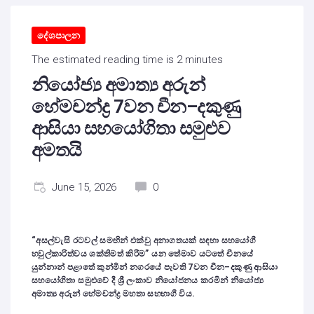
දේශපාලන
The estimated reading time is 2 minutes
නියෝජ්‍ය අමාත්‍ය අරුන්
හේමචන්ද්‍ර 7වන චීන–දකුණු
ආසියා සහයෝගිතා සමුළුව
අමතයි
June 15, 2026
0
“අසල්වැසි රටවල් සමඟින් එක්වු අනාගතයක් සඳහා සහයෝගී
හවුල්කාරිත්වය ශක්තිමත් කිරීම” යන තේමාව යටතේ චීනයේ
යුන්නාන් පළාතේ කුන්මින් නගරයේ පැවති 7වන චීන–දකුණු ආසියා
සහයෝගිතා සමුළුවේ දී ශ්‍රී ලංකාව නියෝජනය කරමින් නියෝජ්‍ය
අමාත්‍ය අරුන් හේමචන්ද්‍ර මහතා සහභාගී විය.