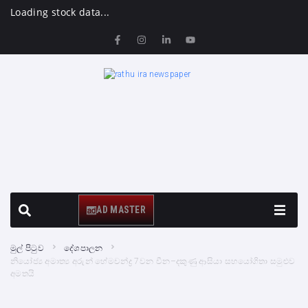
Loading stock data...
AD MASTER
මුල් පිටුව
දේශපාලන
නියෝජ්‍ය අමාත්‍ය අරුන් හේමචන්ද්‍ර 7වන චීන–දකුණු ආසියා සහයෝගිතා සමුළුව
අමතයි