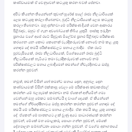
කණ්ඩායමක් ඒ වෙනුවෙන් කටයුතු කරන බවත් පේනවා.
අපිට කියන්න තියෙන්නේ තුවාන් සුරේෂ් සලේ රාජ්‍ය නිලධාරියෙක්
ලෙස කටයුතු කරලා තිබෙනවා, බුද්ධි නිලධාරියෙක් ලෙස කටයුතු
කරලා තිබෙනවා. ඔහු දන්නවා මේ පරීක්ෂණ දියත් වෙන ආකාරය
පිළිබඳව, ඔහුට ඒ ගැන අවබෝධයක් තිබිය යුතුයි. පාස්කු ඉරුදින
ප්‍රහාරය වගේ අපේ රටේ සිදුවුණ මිලේච්ඡ ප්‍රහාර පිළිබඳව පරීක්ෂණ
කරගෙන යන කොට කෙනෙක් වැරදිකරුවෙක් නොවේ නම් කළ යුතු
හොඳම දේ තමයි පරීක්ෂණවලට සහාය ලබාදීම. ඒක රටේ
පුරවැසියෙක්, රාජ්‍ය නිලධාරියෙක්, විශේෂයෙන් රාජ්‍ය බුද්ධි
නිලධාරියෙක් හැටියට තමා වැරදිකරුවෙක් නොවේ නම්
පරීක්ෂණවලට සහාය ලබාදීමෙන් තමන්ගේ නිවැරදිභාවය ඔප්පු
කරන්න පුළුවන්.
නමුත්, තමන් විසින් හෝ තමන්ට සහාය දෙන, අනුබල දෙන
කණ්ඩායමක් විසින් එක්කාසු වෙලා මේ පරීක්ෂණ කඩාකප්පල්
කරන්න යම් බලපෑමක් කරනවා නම් ඒකෙන් අනියමින් ගම්‍ය
වෙන්නේ ඔහු මේකට සම්බන්ධයි ද වාගේ දෙයක්. ඒ කියන්නේ
තමන්ගේ නිර්දෝෂීභාවය ඔප්පු කරන්න කරන්න පුළුවන් හොඳම දේ
තමයි මේ පරීක්ෂණවලට සහාය ලබාදීම. ඒක තමයි කළ යුතු හොඳම
දේ. ඒකෙන් මේ ඝාතනයට ලක් වුුණු අයට සාධාරණයක් කරන්න
පුළුවන්, මේකේ මහ මොළකරු සොයා ගන්න පුළුවන්, මේකේ
දේශපාලන සම්බන්ධතා සොයා ගන්න පුළුවන්. ඒ වගේම අනාගතයේ