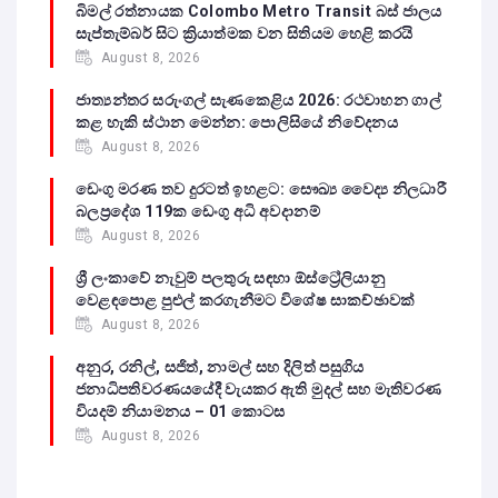
බිමල් රත්නායක Colombo Metro Transit බස් ජාලය
සැප්තැම්බර් සිට ක්‍රියාත්මක වන සිතියම හෙළි කරයි
August 8, 2026
ජාත්‍යන්තර සරුංගල් සැණකෙළිය 2026: රථවාහන ගාල්
කළ හැකි ස්ථාන මෙන්න: පොලිසියේ නිවේදනය
August 8, 2026
ඩෙංගු මරණ තව දුරටත් ඉහළට: සෞඛ්‍ය වෛද්‍ය නිලධාරී
බලප්‍රදේශ 119ක ඩෙංගු අධි අවදානම්
August 8, 2026
ශ්‍රී ලංකාවේ නැවුම් පලතුරු සඳහා ඕස්ට්‍රේලියානු
වෙළඳපොළ පුළුල් කරගැනීමට විශේෂ සාකච්ඡාවක්
August 8, 2026
අනුර, රනිල්, සජිත්, නාමල් සහ දිලිත් පසුගිය
ජනාධිපතිවරණයයේදී වැයකර ඇති මුදල් සහ මැතිවරණ
වියදම් නියාමනය – 01 කොටස
August 8, 2026