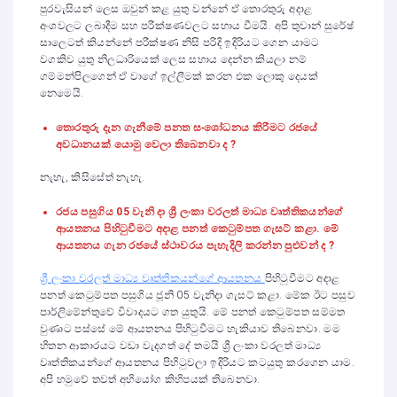
පුරවැසියන් ලෙස ඔවුන් කළ යුතු වන්නේ ඒ තොරතුරු අදාළ
අංශවලට ලබාදීම සහ පරීක්ෂණවලට සහාය වීමයි. අපි තුවාන් සුරේෂ්
සාලෙටත් කියන්නේ පරීක්ෂණ නිසි පරිදි ඉදිරියට ගෙන යාමට
වගකිව යුතු නිලධාරියෙක් ලෙස සහාය දෙන්න කියලා නම්
ගම්මන්පිලගෙන් ඒ වාගේ ඉල්ලීමක් කරන එක ලොකු දෙයක්
නෙමෙයි.
තොරතුරු දැන ගැනීමේ පනත සංශෝධනය කිරීමට රජයේ
අවධානයක් යොමු වෙලා තිබෙනවා ද ?
නැහැ, කිසිසේත් නැහැ.
රජය පසුගිය 05 වැනි දා
ශ්‍රී ලංකා වරලත් මාධ්‍ය වෘත්තිකයන්ගේ
ආයතනය පිහිටුවීමට අදාළ පනත් කෙටුම්පත ගැසට් කළා. මේ
ආයතනය ගැන රජයේ ස්ථාවරය පැහැදිලි කරන්න පුළුවන් ද ?
ශ්‍රී ලංකා වරලත් මාධ්‍ය වෘත්තිකයන්ගේ ආයතනය
පිහිටුවීමට අදාළ
පනත් කෙටුම්පත පසුගිය ජූනි 05 වැනිදා ගැසට් කළා. මේක ඊට පසුව
පාර්ලිමේන්තුවේ විවාදයට ගත යුතුයි. මේ පනත් කෙටුම්පත සම්මත
වුණාට පස්සේ මේ ආයතනය පිහිටුවීමට හැකියාව තිබෙනවා. මම
හිතන ආකාරයට වඩා වැදගත් දේ තමයි ශ්‍රී ලංකා වරලත් මාධ්‍ය
වෘත්තිකයන්ගේ ආයතනය පිහිටුවලා ඉදිරියට කටයුතු කරගෙන යාම.
අපි හමුවේ තවත් අභියෝග කිහිපයක් තිබෙනවා.