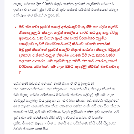
නැහැ. මොකද දින 90ක්ම ඔහුට කන්න දුන්නේ නැතිනම් මෙහෙම
ඉන්න බැහැනේ. ජූනි 03 වැනි දාට පස්සේ යම්කිසි විශේෂයක් වෙලා
ද කියලා මට කියන්න පුළුවන්.
ඔබ කියනවා සුරේෂ් සාලේ අත්අඩංගුවට ගැනීම සහ ර
ඳ
වා ගැනීම
නීත්‍යානුකූලයි කියලා. නමුත් පොලිසිය භාරව කටයුතු කළ හිටපු
අමාත්‍යවරු වන ටිරාන් අලස් සහ සරත් වීරසේකර පසුගිය
කොටුවේ පැවති විරෝධතාවයේ දී කිව්වේ වෙනම කතාවක්.
ඔවුනුත් කියන්නේ සුරේෂ් සලේව නිදහස් කරන්න කියලා. ඔවුනුත්
දන්නවා ඇතිනේ රැ
ඳ
වුම් නියෝග යටතේ සිටින සැකකරුවන්ට
සලකන ආකාරය. මේ පසුබිම තුළ තමයි ජනතාව අතර සැකයක්
වර්ධනය වෙන්නේ. මේ ගැන ඔබට පැහැදිලි කිරීමක් තිබෙනවා ද
?
පරීක්ෂණ තවමත් අවසන් නැති නිසා ඒ ඒ පුද්ගලයින්
කවරාකාරයකින් මේ කුමන්ත්‍රණයට සම්බන්ධයි ද කියලා කියන්න
මට බැහැ. මේවා පරීක්ෂණ මට්ටමේ තිබෙන දේවල්. අපි මේ ගැන
වැඩිපුර කලබල විය යුතු නැහැ. ඔබ ඔය කියන අමාත්‍යවරු ඔවුන්ගේ
දේශපාලන සම්බන්ධතා නිසා එතැනට එන්න ඇති. අපි එදා සිට කියන
කතාව තමයි, අපි මේ පරීක්ෂණවලට ඉදිරියට යන්න ඉඩ දෙනවා. අපි
දන්නවා මේ පරීක්ෂණ නිසි පරිදි ඉදිරියට යනවා. ඒ වගේම
ප්‍රතිවාදියාගේ කලබල වීම ම තමයි මේ පරීක්ෂණ නිසි පරිදි සිදුවෙන
බවට තියෙන සාක්ෂිය.