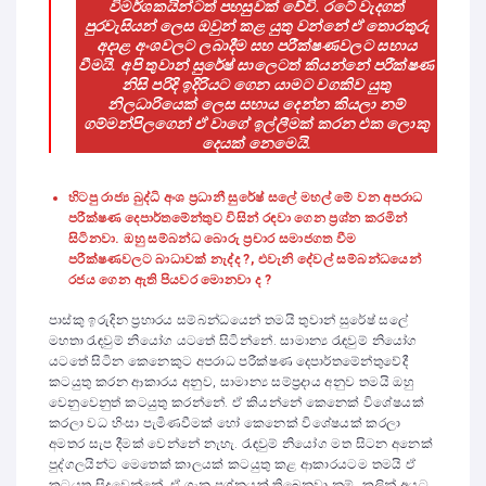
විමර්ශකයින්ටත් පහසුවක් වේවි. රටේ වැදගත්
පුරවැසියන් ලෙස ඔවුන් කළ යුතු වන්නේ ඒ තොරතුරු
අදාළ අංශවලට ලබාදීම සහ පරීක්ෂණවලට සහාය
වීමයි. අපි තුවාන් සුරේෂ් සාලෙටත් කියන්නේ පරීක්ෂණ
නිසි පරිදි ඉදිරියට ගෙන යාමට වගකිව යුතු
නිලධාරියෙක් ලෙස සහාය දෙන්න කියලා නම්
ගම්මන්පිලගෙන් ඒ වාගේ ඉල්ලීමක් කරන එක ලොකු
දෙයක් නෙමෙයි.
හිටපු රාජ්‍ය බුද්ධි අංශ ප්‍රධානී සුරේෂ් සලේ මහල් මේ වන අපරාධ
පරීක්ෂණ දෙපාර්තමේන්තුව විසින් ර
ඳ
වා ගෙන ප්‍රශ්න කරමින්
සිටිනවා. ඔහු සම්බන්ධ බොරු ප්‍රචාර සමාජගත වීම
පරීක්ෂණවලට බාධාවක් නැද්ද ?, එවැනි දේවල් සම්බන්ධයෙන්
රජය ගෙන ඇති පියවර මොනවා ද ?
පාස්කු ඉරුදින ප්‍රහාරය සම්බන්ධයෙන් තමයි තුවාන් සුරේෂ් සලේ
මහතා රැඳවුම් නියෝග යටතේ සිටින්නේ. සාමාන්‍ය රැඳවුම් නියෝග
යටතේ සිටින කෙනෙකුට අපරාධ පරීක්ෂණ දෙපාර්තමේන්තුවේදී
කටයුතු කරන ආකාරය අනුව, සාමාන්‍ය සම්ප්‍රදාය අනුව තමයි ඔහු
වෙනුවෙනුත් කටයුතු කරන්නේ. ඒ කියන්නේ කෙනෙක් විශේෂයක්
කරලා වධ හිංසා පැමිණවීමක් හෝ කෙනෙක් විශේෂයක් කරලා
අමතර සැප දීමක් වෙන්නේ නැහැ. රැඳවුම් නියෝග මත සිටන අනෙක්
පුද්ගලයින්ට මෙතෙක් කාලයක් කටයුතු කළ ආකාරයටම තමයි ඒ
කටයුතු සිදුවෙන්නේ. ඒ ගැන ප්‍රශ්නයක් තිබෙනවා නම් කලින් අයට