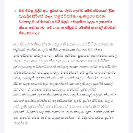
ඔබ හිටපු බුද්ධි අංශ ප්‍රධානියා ර
ඳ
වා ගැනීම සම්බන්ධයෙන් දීර්ඝ
පැහැදිලි කිරීමක් කළා. නමුත් විපක්ෂය ආණ්ඩුවට කරන
බරපතළම චෝදනාව තමයි ඔහුට අමානුෂික ලෙස සලකනවා
කියන චෝදනාව. මේ ගැන ආණ්ඩුවට යම්කිසි පැහැදිලි කිරීමක්
තිබෙනවා ද ?
මට කියන්න තියෙන්නේ රැඳවුම් නියෝග යටතේ සිටින කෙනෙක්
හැටියට සුරේෂ් සලේට කිසිම ආකාරයක විශේෂ වධ හිංසා
පැමිණවිමක් කරලා නැහැ, කිසිම අනීතික ක්‍රමයක් අනුගමනය කරලා
නැහැ. සාමාන්‍ය රැඳවුම් නියෝග ලබා ගෙන රජය භාරයේ සිටින
පුද්ගලයෙකු සම්බන්ධයෙන් කටයුතු කරන ආකාරයටම පමණයි ඔහු
සම්බන්ධයෙන් කටයුතු කරලා තිබෙන්නේ. මේ ප්‍රශ්නය අසන ඔබට
වඩා, මෙවැනි ප්‍රශ්නයක් සම්බන්ධයෙන් රැඳවුම් නියෝග යටතේ
සිටින සැකකරුවෙකුට සලකන්නේ කෙසේද කියලා සුරේෂ් සාලේ
දන්නවා. ඒ වගේම ජනමාධ්‍යවලට මෙවැනි පුද්ගලයින්
සම්බන්ධයෙන් ප්‍රශ්න තිබෙනවා නම් පසුගිය කාලේ රැඳවුම් නියෝග
යටතේ අපරාධ පරීක්ෂණ දෙපාර්තමේන්තුවේ ප්‍රශ්න කිරීමක් වලට
ලක් වුණ පුද්ගලයින් සම්බන්ධයෙන් ද සොයා බැලීමක් කරන්න
පුළුවන්. ඔවුන්ට සලකපු ආකාරය ගැන කරුණු දැන ගන්න පුළුවන්.
එදා වගේම තමයි අදත් කටයුතු කරන්නේ, ඒ විදිහටම තමයි ප්‍රශ්න
කරන්නේ.