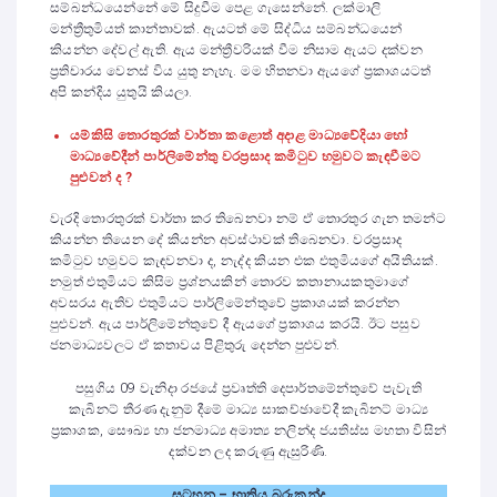
සම්බන්ධයෙන්නේ මේ සිදුවීම පෙළ ගැසෙන්නේ. ලක්මාලි
මන්ත්‍රීතුමියත් කාන්තාවක්. ඇයටත් මේ සිද්ධිය සම්බන්ධයෙන්
කියන්න දේවල් ඇති. ඇය මන්ත්‍රීවරියක් වීම නිසාම ඇයට දක්වන
ප්‍රතිචාරය වෙනස් විය යුතු නැහැ. මම හිතනවා ඇයගේ ප්‍රකාශයටත්
අපි කන්දිය යුතුයි කියලා.
යම්කිසි තොරතුරක් වාර්තා කළොත් අදාළ මාධ්‍යවේදියා හෝ
මාධ්‍යවේදීන් පාර්ලිමේන්තු වරප්‍රසාද කමිටුව හමුවට කැ
ඳ
වීමට
පුළුවන් ද ?
වැරදි තොරතුරක් වාර්තා කර තිබෙනවා නම් ඒ තොරතුර ගැන තමන්ට
කියන්න තියෙන දේ කියන්න අවස්ථාවක් තිබෙනවා. වරප්‍රසාද
කමිටුව හමුවට කැඳවනවා ද, නැද්ද කියන එක එතුමියගේ අයිතියක්.
නමුත් එතුමියට කිසිම ප්‍රශ්නයකින් තොරව කතානායකතුමාගේ
අවසරය ඇතිව එතුමියට පාර්ලිමේන්තුවේ ප්‍රකාශයක් කරන්න
පුළුවන්. ඇය පාර්ලිමේන්තුවේ දී ඇයගේ ප්‍රකාශය කරයි. ඊට පසුව
ජනමාධ්‍යවලට ඒ කතාවය පිළිතුරු දෙන්න පුළුවන්.
පසුගිය 09 වැනිදා රජයේ ප්‍රවෘත්ති දෙපාර්තමේන්තුවේ පැවැති
කැබිනට් තීරණ දැනුම් දීමේ මාධ්‍ය සාකච්ඡාවේදී කැබිනට් මාධ්‍ය
ප්‍රකාශක, සෞඛ්‍ය හා ජනමාධ්‍ය අමාත්‍ය නලින්ද ජයතිස්ස මහතා විසින්
දක්වන ලද කරුණු ඇසුරිණි.
සටහන – භාතිය බරුකන්ද