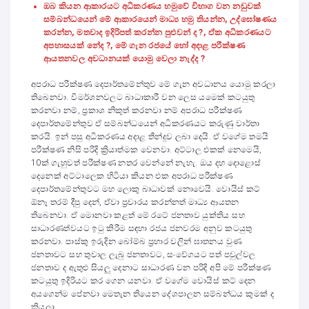
ඔබ කියන ආකාරයට අධිකරණය හමුවේ විභාග වන නඩුවක්
සම්බන්ධයෙන් මේ ආකාරයෙන් මාධ්‍ය හමු තියන්න, උද්ඝෝෂණය
කරන්න, මතවාද ඉදිරිපත් කරන්න පුළුවන් ද ?, ඒක අධිකරණයට
අපහාසයක් නේද ?, මේ ගැන රජයේ හෝ අදාළ පරීක්ෂණ
ආයතනවල අවධානයක් යොමු වෙලා නැද්ද ?
අපරාධ පරීක්ෂණ දෙපාර්තමේන්තුව මේ ගැන අවධානය යොමු කරලා
තිබෙනවා. විමර්ශනවලට බාධාකාරී වන ලෙස යමෙක් කටයුතු
කරනවා නම්, ප්‍රකාශ නිකුත් කරනවා නම් අපරාධ පරීක්ෂණ
දෙපාර්තමේන්තුව ඒ සම්බන්ධයෙන් අධිකරණයට කරුණු වාර්තා
කරයි. ඉන් පසු අධිකරණය අදාළ තීන්දුව ලබා දෙයි. ඒ වගේම තමයි
පරීක්ෂණ නිසි පරිදි ක්‍රියාත්මක වෙනවා. අට්ටාල එකක් නෙමෙයි,
10ක් ගැහුවත් පරීක්ෂණ නතර වෙන්නේ නැහැ. ඔය දහ දොළොස්
දෙනෙක් අට්ටාලෙක හිටියා කියන එක අපරාධ පරීක්ෂණ
දෙපාර්තමේන්තුවට මහ ලොකු බාධාවක් නොවෙයි. වොයිස් කට්
ඕනෑ තරම් දීපු දෙන්, ඒවා ප්‍රචාරය කරන්නත් මාධ්‍ය ආයතන
තිබෙනවා. ඒ මොනවා කළත් මේ රටේ ජනතාව යුක්තිය සහ
සාධාරණත්වයට ඉටු කිරීම සඳහා රජය ජනවරම අනුව කටයුතු
කරනවා. පාස්කු ඉරුදින බෝම්බ ප්‍රහාර වලින් ඝාතනය වුණ
ජනතාවට සහ තුවාල ලැබු ජනතාවට, සංවේගයට පත් පවුල්වල
ජනතාව ද ඇතුළු සියලු දෙනාට සාධාරණ වන පරිදි අපි මේ පරීක්ෂණ
කටයුතු ඉදිරියට කර ගෙන යනවා. ඒ වගේම වොයිස් කට් දෙන
අයගෙන්ම පේනවා මෙතැන තියෙන දේශපාලන සම්බන්ධය කුමක් ද
කියලා.