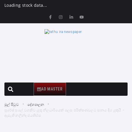
Loading stock data...
AD MASTER
මුල් පිටුව
දේශපාලන
සුරේෂ් සලේ වගකිව යුතු නිලධාරියෙක් ලෙස පරීක්ෂණවලට සහාය දිය යුතුයි –
ඇමැති නලින්ද ජයතිස්ස