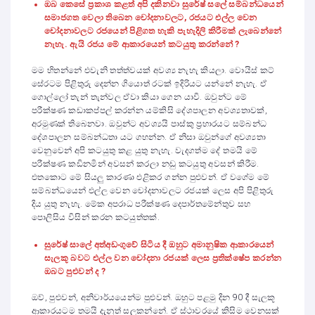
ඔබ කෙසේ ප්‍රකාශ කළත් අපි දකිනවා සුරේෂ් සලේ සම්බන්ධයෙන්
සමාජගත වෙලා තිබෙන චෝදනාවලට, රජයට එල්ල වෙන
චෝදනාවලට රජයෙන් පිළිගත හැකි පැහැදිලි කිරීමක් ලැබෙන්නේ
නැහැ. ඇයි රජය මේ ආකාරයෙන් කටයුතු කරන්නේ ?
මම හිතන්නේ එවැනි තත්ත්වයක් අවශ්‍ය නැහැ කියලා. වොයිස් කට්
සේරටම පිළිතුරු දෙන්න ගියොත් රටක් ඉදිරියට යන්නේ නැහැ. ඒ
ගොල්ලෝ තැන් තැන්වල ඒවා කියා ගෙන යාවි. ඔවුන්ට මේ
පරීක්ෂණ කඩාකප්පල් කරන්න යම්කිසි දේශපාලන අවශ්‍යතාවක්,
අරමුණක් තිබෙනවා. ඔවුන්ට අවශ්‍යයි පාස්කු ප්‍රහාරයට සම්බන්ධ
දේශපාලන සම්බන්ධතා යට ගහන්න. ඒ නිසා ඔවුන්ගේ අවශ්‍යතා
වෙනුවෙන් අපි කටයුතු කළ යුතු නැහැ. වැදගත්ම දේ තමයි මේ
පරීක්ෂණ කඩිනමින් අවසන් කරලා නඩු කටයුතු අවසන් කිරීම.
එතකොට මේ සියලු කාරණා එළිකර ගන්න පුළුවන්. ඒ වගේම මේ
සම්බන්ධයෙන් එල්ල වෙන චෝදනාවලට රජයක් ලෙස අපි පිළිතුරු
දිය යුතු නැහැ. මේක අපරාධ පරීක්ෂණ දෙපාර්තමේන්තුව සහ
පොලිසිය විසින් කරන කටයුත්තක්.
සුරේෂ් සාලේ අත්අඩංගුවේ සිටිය දී ඔහුට අමානුෂික ආකාරයෙන්
සැලකූ බවට එල්ල වන චෝදනා රජයක් ලෙස ප්‍රතික්ෂේප කරන්න
ඔබට පුළුවන් ද ?
ඔව්, පුළුවන්, අනිවාර්යයෙන්ම පුළුවන්. ඔහුට පළමු දින 90 දී සැලකූ
ආකාරයටම තමයි දැනුත් සලකන්නේ. ඒ ස්ථාවරයේ කිසිම වෙනසක්