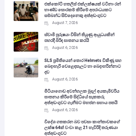
එක්කෝටි හතලිස් එක්ලක්ෂයක් වටිනා රන්
භාණ්ඩ සොරකම් කිරීමේ අපරාධයකට
සම්බන්ධ සිව්දෙනෙකු අත්අඩංගුවට
August 7, 2026
ස්වාමි පුරුෂයා විසින් තියුණු ආයුධයකින්
පහරදී බිරිඳ ඝාතනය කරයි
August 6, 2026
SLS ප්‍රමිතියෙන් තොර Helmets විකිණූ සහ
බෙදාහැරි වෙළෙඳසැලට හා බෙදාහරින්නාට
දඩ
August 6, 2026
මීටියාගොඩ අවන්හලක මුදල් අයකැමිවරිය
ඝාතනය කිරීමේ සිද්ධියේ සැකකරු
අත්අඩංගුවට ගැනීමට මහජන සහාය පතයි
August 6, 2026
විදේශ ගතකරන බව පවසා කාන්තාවකගේ
ලක්ෂ 64ක් වංචා කළ 21 හැවිරිදි තරුණයා
අත්අඩංගුවට