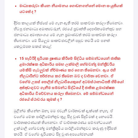
මාධ්‍යකරුවා කියන නියාමනය ගොඩනගන්නේ මොන සංයුතියක්
යටතේ ද ?
දීර්ඝ කාලයක් තිස්සේ මේ ගැන ඇති තරම් සාකච්ඡා කරලා තිබෙනවා.
හිටපු ජනමාධ්‍ය අමාත්‍යවරුන්, රජයේ ප්‍රවෘත්ති දෙපාර්තමේන්තුව සහ
ජනමාධ්‍ය අමාත්‍යාංශය මේ ගැන ප්‍රමාණවත් තරම් සාකච්ඡා කරලා
තිබෙනවා. මේ සියලුම සාකච්ඡාවලින් පසුව තමයි මේ පනත්
කෙටුම්පත සකස් කළේ.
15 හැවිරිදි දැරියක දූෂණය කිරීමේ සිද්ධිය සම්බන්ධයෙන් ජාතික
ළමාරක්ෂක අධිකාරිය සම
ඟ
ලක්මාලි හේමචන්ද්‍ර මන්ත්‍රීවරිය
යම්කිසි ගැටලුවක් නිර්මාණය කර ගෙන තිබෙනවා. ඇය එහි
නිලධාරීන්ට තර්ජනය කර තිබෙන බව ද වාර්තා වෙනවා. ඒ
වගේම උසස් පොලිස් නිලධාරියෙකුගේ අටමස්ථානාධිපති හිමියෝ
අත්අඩංගුවට ගැනීම සම්බන්ධ සිද්ධියේ දී ජාතික ළමාරක්ෂක
අධිකාරිය විවේචනය කරලා තිබෙනවා. මේ සම්බන්ධයෙන්
රජයේ ස්ථාවරය කුමක් ද ?
මුලින්ම කියන්න ඕනෑ මම එවැනි වාර්තාවක් දැක්කේ නැහැ. ඒ
වගේම මේක පාර්ලිමේන්තුව තුළ සිදු වුණ සිදුවීමක් ද නෙමෙයි.
වාර්තාකරණයක් තිබෙනවා. ඒ වාර්තාකරණය සම්බන්ධයෙන්
ලක්මාලි හේමචන්ද්‍ර මන්ත්‍රීතුමිය පාර්ලිමේන්තුවට කරුණු ඉදිරිපත්
කරයි. ඒ වගේම දැරියකට සිදු වුණ අපයෝජනයක්