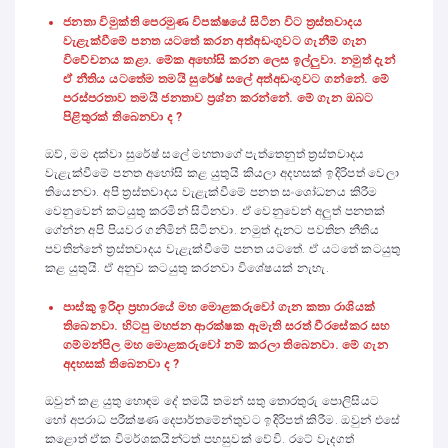
ජනතා විමුක්ති පෙරමුණ විපක්ෂයේ සිටින විට ත්‍රස්තවාදය
වැළැක්වීමේ පනත යටතේ කරන අත්අඩංගුවට ගැනීම් ගැන
විවේචනය කළා. මේක අහෝසි කරන ලෙස ඉල්ලුවා. නමුත් දැන්
ඒ නීතිය යටතේම තමයි සුරේෂ් සලේ අත්අඩංගුවට ගන්නේ. මේ
පරස්පරතාව තමයි ජනතාව ප්‍රශ්න කරන්නේ. මේ ගැන ඔබට
පිළිතුරක් තිබෙනවා ද ?
ඔව්, මම දක්වා සුරේෂ් සලේ මහතාගේ පැත්තෙනුත් ත්‍රස්තවාදය
වැළැක්වීමේ පනත අහෝසි කළ යුතුයි කියලා අදහසක් ඉදිරිපත් වෙලා
තියෙනවා. අපි ත්‍රස්තවාදය වැළැක්වීමේ පනත සංශෝධනය කිරීම
වෙනුවෙන් කටයුතු කරමින් සිටිනවා. ඒ වෙනුවෙන් අලුත් පනතක්
ගේන්න අපි පියවර ගනිමින් සිටිනවා. නමුත් දැනට පවතින නීතිය
පවතින්නේ ත්‍රස්තවාදය වැළැක්වීමේ පනත යටතේ. ඒ යටතේ කටයුතු
කළ යුතුයි. ඒ අනුව කටයුතු කරනවා විශේෂයක් නැහැ.
පාස්කු ඉරිදා ප්‍රහාරයේ මහ මොළකරුවෝ ගැන කතා රාශියක්
තිබෙනවා. හිටපු මහජන ආරක්ෂක ඇමැති සරත් වීරසේකර සහ
ගම්මන්පිල මහ මොළකරුවෝ නම් කරලා තිබෙනවා. මේ ගැන
අදහසක් තිබෙනවා ද ?
ඔවුන් කළ යුතු හොඳම දේ තමයි තමන් සතු තොරතුරු පොලිසියට
හෝ අපරාධ පරීක්ෂණ දෙපාර්තමේන්තුවට ඉදිරිපත් කිරීම. ඔවුන් එසේ
කළොත් ඒක විමර්ශකයින්ටත් පහසුවක් වේවි. රටේ වැදගත්