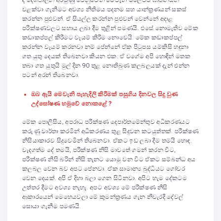
දී දේශපාලන අරමුණු වෙනුවෙන් මෙවැනි මිලේච්ඡ ඝාතනයන්
වළක්වා ගැනීමට අවශ්‍ය නීතිමය පදනම සහ යාන්ත්‍රණයන් සකස්
කරන්න පුළුවන්. ඒ සියල්ල කරන්න පුළුවන් වෙන්නේ අදාළ
පරීක්ෂණවලට සහාය ලබා දීම තුළින් පමණයි. එසේ නොමැතිව මේක
කඩාකප්පල් කිරීමට වෑයම් කිරීම නොවෙයි. මේක කඩාකප්පල්
කරන්න වෑයම් කරනවා නම් පේන්නේ ඒක පිටුපස යම්කිසි හඳුනා
ගත යුතු දෙයක් තිබෙනවා කියන එක. ඒ වගේම අපි හොඳින් මතක
තබා ගත යුතුයි මුල් දින 90 තුළ නොතිබුණ කලබලයක් දැන් එන්න
පටන් අරන් තිබෙනවා.
ඔබ ඇයි මෙවැනි පැහැදිලි කිරීමක් පසුගිය දිනවල සිදු වුණ
උද්ඝෝෂණ හමුවේ නොකළේ ?
මේක පොලිසිය, අපරාධ පරීක්ෂණ දෙපාර්තමේන්තුව අධිකරණයට
කරුණු වාර්තා කරමින් අධිකරණය තුළ සිදුවන කටයුත්තක්. පරීක්ෂණ
නිසියාකාරව සිදුවෙමින් තිබෙනවා. ඒකට ඉඩ ලබා දීම තමයි හොඳ.
වැදගත්ම දේ තමයි, පරීක්ෂණ නිසි මාවතේ ගමන් කරන විට,
පරීක්ෂණ නිසි බරින් නිසි තැනට යොමු වන විට ඒකට සම්බන්ධ අය
කලබල වෙන බව අපට පේනවා. ඒක සාමාන්‍ය බුද්ධියට ගෝචර
වෙන දෙයක්. අපි ඒ දිහා බලා ගෙන සිටිනවා. අපිට හැම දේකටම
උත්තර දීමට අවශ්‍ය නැහැ. අපට අවශ්‍ය මේ පරීක්ෂණ නිසි
ආකාරයෙන් මෙහෙයවලා මේ කුමන්ත්‍රණය ගැන නිවැරදි දේවල්
සොයා ගැනීම පමණයි.