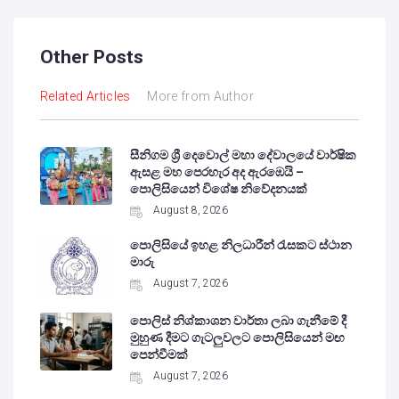
Other Posts
Related Articles
More from Author
සීනිගම ශ්‍රී දෙවොල් මහා දේවාලයේ වාර්ෂික
ඇසළ මහ පෙරහැර අද ඇරඹෙයි –
පොලිසියෙන් විශේෂ නිවේදනයක්
August 8, 2026
පොලිසියේ ඉහළ නිලධාරීන් රැසකට ස්ථාන
මාරු
August 7, 2026
පොලිස් නිශ්කාශන වාර්තා ලබා ගැනීමේ දී
මුහුණ දීමට ගැටලුවලට පොලිසියෙන් මඟ
පෙන්වීමක්
August 7, 2026