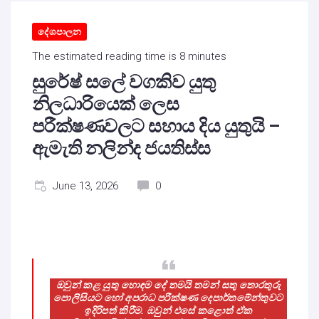
දේශපාලන
The estimated reading time is 8 minutes
සුරේෂ් සලේ වගකිව යුතු
නිලධාරියෙක් ලෙස
පරීක්ෂණවලට සහාය දිය යුතුයි –
ඇමැති නලින්ද ජයතිස්ස
June 13, 2026
0
ඔවුන් කළ යුතු හොඳම දේ තමයි තමන් සතු තොරතුරු
පොලිසියට හෝ අපරාධ පරීක්ෂණ දෙපාර්තමේන්තුවට
ඉදිරිපත් කිරීම. ඔවුන් එසේ කළොත් ඒක