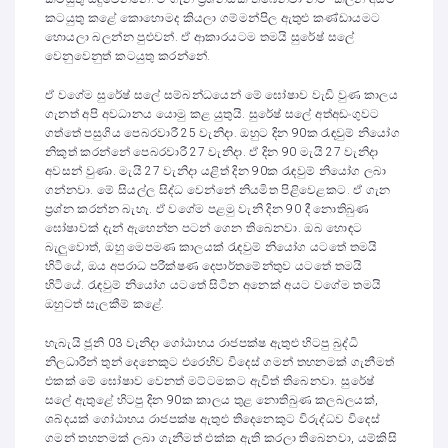
කටයුතු කළේ කොහොමද කියලා ගම්මන්පිල ඇතුළු කණ්ඩායමට
හොයලා බලන්න පුළුවන්. ඒ ආකාරයටම තමයි සුරේෂ් සලේ
වෙනුවෙනුත් කටයුතු කරන්නේ.
ඒ වගේම සුරේෂ් සලේ සම්බන්ධයෙන් මේ ඝෝෂාව වැඩි වුණ කාලය
ගැනත් අපි අවධානය යොමු කළ යුතුයි. සුරේෂ් සලේ අත්අඩංගුවට
ගත්තේ පසුගිය පෙබරවාරී 25 වැනිදා. ඔහුට දින 90ක රැඳවුම් නියෝග
නිකුත් කරන්නේ පෙබරවාරී 27 වැනිදා. ඒ දින 90 මැයි 27 වැනිදා
අවසන් වුණා. මැයි 27 වැනිදා යළිත් දින 90ක රැඳවුම් නියෝග ලබා
ගන්නවා. මේ සියල්ල සිද්ධ වෙන්නේ නියමිත පිළිවෙළකට. ඒ ගැන
ප්‍රශ්න කරන්න බැහැ. ඒ වගේම පළමු වැනි දින 90 දී නොතිබුණ
ඝෝෂාවක් දැන් ඇහෙන්න පටන් ගෙන තිබෙනවා. ඔබ හොඳට
බැලුවොත්, ඔහු මෙපමණ කාලයක් රැඳවුම් නියෝග යටතේ තමයි
හිටියේ, ඔය අපරාධ පරීක්ෂණ දෙපාර්තමේන්තුව යටතේ තමයි
හිටියේ. රැඳවුම් නියෝග යටතේ සිටින අනෙක් අයට වගේම තමයි
ඔහුටත් සැලකීම් කළේ.
හැබැයි ජූනි 03 වැනිදා ගෝඨාභය රාජපක්ෂ ඇතුළු හිටපු බුද්ධි
නිලධාරීන් තුන් දෙනෙකුට එරෙහිව විදෙස් ගමන් තහනමක් ගැනීමත්
එකක් මේ ඝෝෂාව වෙනත් මට්ටමකට ඇවිත් තිබෙනවා. සුරේෂ්
සලේ ඇතුළේ හිටපු දින 90ක කාලය තුළ නොතිබුණ කලබලයක්,
ශබ්දයක් ගෝඨාභය රාජපක්ෂ ඇතුළු තිදෙනෙකුට විරුද්ධව විදෙස්
ගමන් තහනමක් ලබා ගැනීමත් එක්ක ඇති කරලා තිබෙනවා, යම්කිසි