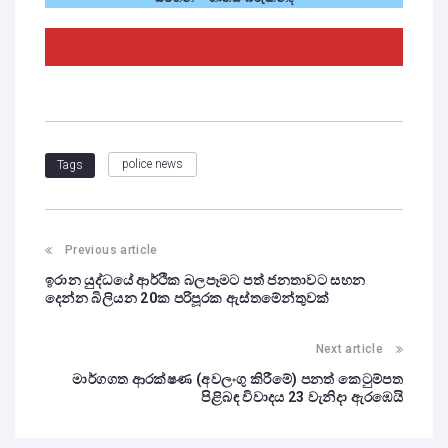
රතුඉර පුවත්පතේ 2026 ජූනි 14 වැනිදා ප්‍රකාශයට පත්කරන ලද
ලිපියකි.
police news
Tags
Previous article
ඉරාන යුද්ධයේ ආර්ථික බලපෑමට පත් ජනතාවට සහන
දෙන්න බිලියන 20ක පරිපූරක ඇස්තමේන්තුවක්
Next article
මාර්ගගත ආරක්ෂණ (අවලංගු කිරීමේ) පනත් කෙටුම්පත
පිළිබඳ විවාදය 23 වැනිදා ඇරඹෙයි